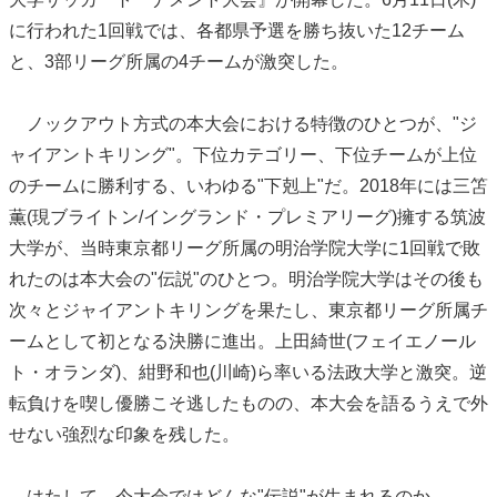
に行われた1回戦では、各都県予選を勝ち抜いた12チーム
と、3部リーグ所属の4チームが激突した。
ノックアウト方式の本大会における特徴のひとつが、"ジ
ャイアントキリング"。下位カテゴリー、下位チームが上位
のチームに勝利する、いわゆる"下剋上"だ。2018年には三笘
薫(現ブライトン/イングランド・プレミアリーグ)擁する筑波
大学が、当時東京都リーグ所属の明治学院大学に1回戦で敗
れたのは本大会の"伝説"のひとつ。明治学院大学はその後も
次々とジャイアントキリングを果たし、東京都リーグ所属チ
ームとして初となる決勝に進出。上田綺世(フェイエノール
ト・オランダ)、紺野和也(川崎)ら率いる法政大学と激突。逆
転負けを喫し優勝こそ逃したものの、本大会を語るうえで外
せない強烈な印象を残した。
はたして、今大会ではどんな"伝説"が生まれるのか。