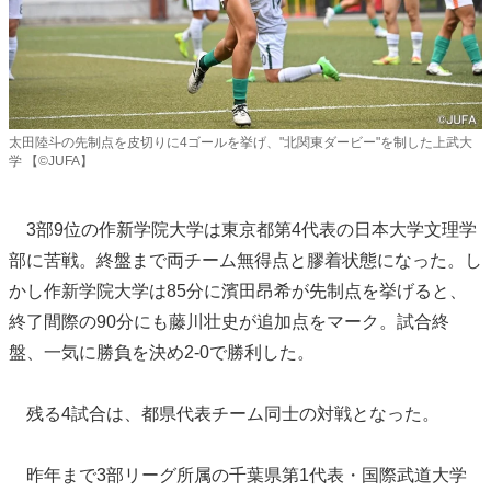
太田陸斗の先制点を皮切りに4ゴールを挙げ、"北関東ダービー"を制した上武大
学 【©JUFA】
3部9位の作新学院大学は東京都第4代表の日本大学文理学
部に苦戦。終盤まで両チーム無得点と膠着状態になった。し
かし作新学院大学は85分に濱田昂希が先制点を挙げると、
終了間際の90分にも藤川壮史が追加点をマーク。試合終
盤、一気に勝負を決め2-0で勝利した。
残る4試合は、都県代表チーム同士の対戦となった。
昨年まで3部リーグ所属の千葉県第1代表・国際武道大学