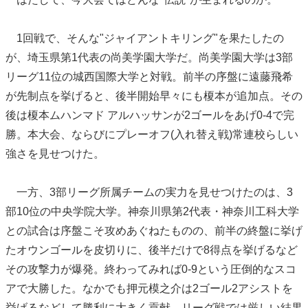
1回戦で、そんな"ジャイアントキリング"を果たしたの
が、埼玉県第1代表の尚美学園大学だ。尚美学園大学は3部
リーグ11位の城西国際大学と対戦。前半の序盤に遠藤飛希
が先制点を挙げると、後半開始早々にも榎本が追加点。その
後は榎本ムハンマド アルハッサンが2ゴールをあげ0-4で完
勝。本大会、ならびにプレーオフ(入れ替え戦)常連校らしい
強さを見せつけた。
一方、3部リーグ所属チームの実力を見せつけたのは、3
部10位の中央学院大学。神奈川県第2代表・神奈川工科大学
との試合は序盤こそ攻めあぐねたものの、前半の終盤に挙げ
たオウンゴールを皮切りに、後半だけで8得点を挙げるなど
その攻撃力が爆発。終わってみれば0-9という圧倒的なスコ
アで大勝した。なかでも押元模之介は2ゴール2アシストを
挙げるなどして勝利に大きく貢献。リーグ戦では厳しい結果