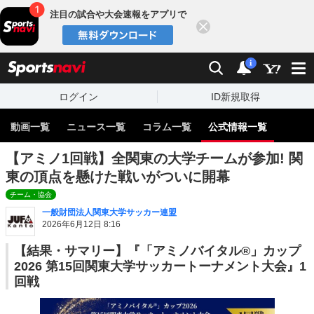
注目の試合や大会速報をアプリで
閉じる
sports
検索
通知
i
ログイン
ID新規取得
動画一覧
ニュース一覧
コラム一覧
公式情報一覧
【アミノ1回戦】全関東の大学チームが参加! 関
東の頂点を懸けた戦いがついに開幕
チーム・協会
一般財団法人関東大学サッカー連盟
2026年6月12日 8:16
【結果・サマリー】『「アミノバイタル®」カップ
2026 第15回関東大学サッカートーナメント大会』1
回戦