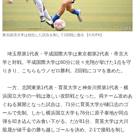
東京経済大学は拮抗した試合を制して2回戦に進出 【©JUFA】
埼玉県第1代表・平成国際大学は東京都第2代表・帝京大
学と対戦。平成国際大学は60分に佐々光翔が挙げた1点を守
りきり、こちらもウノゼロ勝利。2回戦にコマを進めた。
一方、北関東第1代表・育英大学と神奈川県第1代表・横
浜国立大学の一戦は激しい攻防戦となった。両チーム攻めあ
ぐねる展開となった試合は、71分に育英大学が樋口志のゴ
ールで先制。しかし横浜国立大学も76分に原子泰地が同点
弾を叩き込んでみ食い下がる。だが81分、育英大学は大川
龍晟が値千金の勝ち越しゴールを決め、2-1で接戦を制し