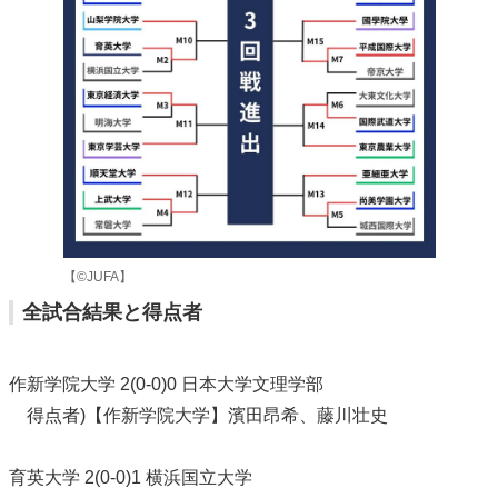
【©JUFA】
全試合結果と得点者
作新学院大学 2(0-0)0 日本大学文理学部
得点者)【作新学院大学】濱田昂希、藤川壮史
育英大学 2(0-0)1 横浜国立大学