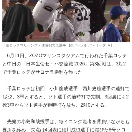
千葉ロッテマリーンズ・佐藤都志也選手 【©パーソル パ・リーグTV】
6月11日、ZOZOマリンスタジアムで行われた千葉ロッテ
と中日の「日本生命セ・パ交流戦 2026」第3回戦は、3対2
で千葉ロッテがサヨナラ勝利を飾った。
千葉ロッテは初回、小川龍成選手、西川史礁選手の連打で
1死2、3塁とすると、ソト選手の適時打で先制。3回裏にも2
死3塁からソト選手が適時打を放ち、2対0とする。
先発の小島和哉投手は、毎イニング走者を背負いながらも
要所を締め、失点は4回表に細川成也選手に浴びた8号ソロ