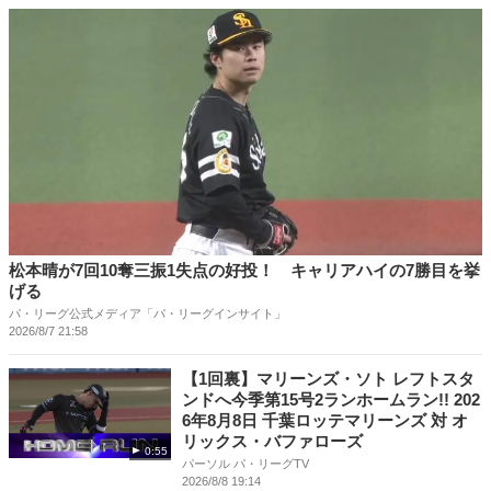
松本晴が7回10奪三振1失点の好投！ キャリアハイの7勝目を挙
げる
パ・リーグ公式メディア「パ・リーグインサイト」
2026/8/7 21:58
【1回裏】マリーンズ・ソト レフトスタ
ンドへ今季第15号2ランホームラン!! 202
6年8月8日 千葉ロッテマリーンズ 対 オ
リックス・バファローズ
0:55
パーソル パ・リーグTV
2026/8/8 19:14