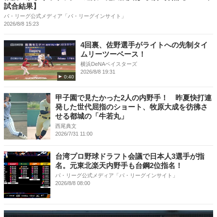
試合結果】
パ・リーグ公式メディア「パ・リーグインサイト」
2026/8/8 15:23
4回裏、佐野選手がライトへの先制タイ
ムリーツーベース！
横浜DeNAベイスターズ
2026/8/8 19:31
0:40
甲子園で見たかった2人の内野手！ 昨夏快打連
発した世代屈指のショート、牧原大成を彷彿さ
せる都城の「牛若丸」
西尾典文
2026/7/31 11:00
台湾プロ野球ドラフト会議で日本人3選手が指
名。元東北楽天内野手も台鋼2位指名！
パ・リーグ公式メディア「パ・リーグインサイト」
2026/8/8 08:00