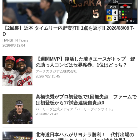
0:23
【2回裏】近本 タイムリー内野安打!! 1点を返す!! 2026/08/08 T-
D
HANSHIN Tigers.
2026/8/8 19:04
【週間MVP】復活した若きエースがトップ 鯉
の助っ人コンビはセ界席巻、1位はどっち？
データスタジアム株式会社
2026/7/27 13:45
高橋快秀がプロ初登板で1回無失点 ファームで
は初登板から17試合連続自責点0
パ・リーグ公式メディア「パ・リーグインサイト」
2026/8/7 21:42
北海道日本ハムがサヨナラ勝利！ 代打出場の