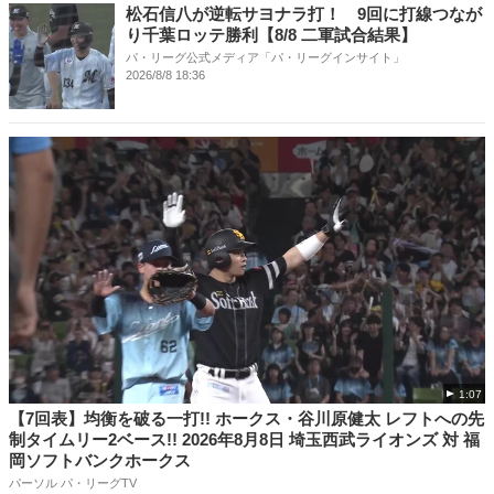
松石信八が逆転サヨナラ打！ 9回に打線つなが
り千葉ロッテ勝利【8/8 二軍試合結果】
パ・リーグ公式メディア「パ・リーグインサイト」
2026/8/8 18:36
1:07
【7回表】均衡を破る一打!! ホークス・谷川原健太 レフトへの先
制タイムリー2ベース!! 2026年8月8日 埼玉西武ライオンズ 対 福
岡ソフトバンクホークス
パーソル パ・リーグTV