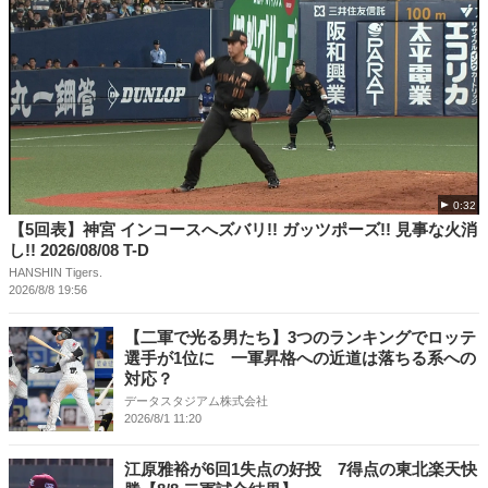
0:32
【5回表】神宮 インコースへズバリ!! ガッツポーズ!! 見事な火消
し!! 2026/08/08 T-D
HANSHIN Tigers.
2026/8/8 19:56
【二軍で光る男たち】3つのランキングでロッテ
選手が1位に 一軍昇格への近道は落ちる系への
対応？
データスタジアム株式会社
2026/8/1 11:20
江原雅裕が6回1失点の好投 7得点の東北楽天快