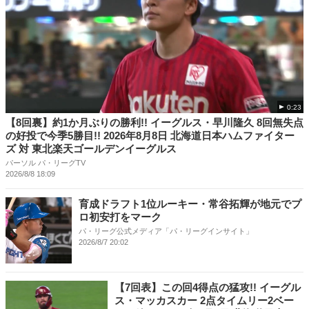
0:23
【8回裏】約1か月ぶりの勝利!! イーグルス・早川隆久 8回無失点
の好投で今季5勝目!! 2026年8月8日 北海道日本ハムファイター
ズ 対 東北楽天ゴールデンイーグルス
パーソル パ・リーグTV
2026/8/8 18:09
育成ドラフト1位ルーキー・常谷拓輝が地元でプ
ロ初安打をマーク
パ・リーグ公式メディア「パ・リーグインサイト」
2026/8/7 20:02
【7回表】この回4得点の猛攻!! イーグル
ス・マッカスカー 2点タイムリー2ベー