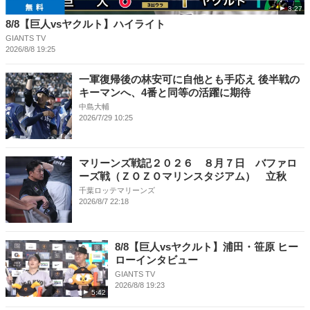
3:27
8/8【巨人vsヤクルト】ハイライト
GIANTS TV
2026/8/8 19:25
一軍復帰後の林安可に自他とも手応え 後半戦の
キーマンへ、4番と同等の活躍に期待
中島大輔
2026/7/29 10:25
マリーンズ戦記２０２６ ８月７日 バファロ
ーズ戦（ＺＯＺＯマリンスタジアム） 立秋
千葉ロッテマリーンズ
2026/8/7 22:18
8/8【巨人vsヤクルト】浦田・笹原 ヒー
ローインタビュー
GIANTS TV
2026/8/8 19:23
5:42