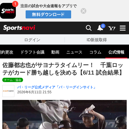
注目の試合や大会速報をアプリで
閉じる
sports
検索
通知
i
ログイン
ID新規取得
契約更改
ドラフト会議
動画
ニュース
コラム
公式情報
佐藤都志也がサヨナラタイムリー！ 千葉ロッ
テがカード勝ち越しを決める【6/11 試合結果】
チーム・協会
パ・リーグ公式メディア「パ・リーグインサイト」
2026年6月11日 21:55