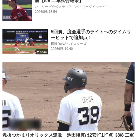
勝【8/8 二軍試合結果】
パ・リーグ公式メディア「パ・リーグインサイト」
2026/8/8 15:54
5回裏、度会選手のライトへのタイムリ
ーヒットで追加点！
横浜DeNAベイスターズ
2026/8/8 19:40
0:34
救援つかまりオリックス連敗 池田陵真は2安打1打点【8/8 二軍