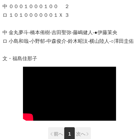
中 ０００１０００１００ ２
ロ １０１００００００１Ｘ ３
中 金丸夢斗-橋本侑樹-吉田聖弥-藤嶋健人-●伊藤茉央
ロ 小島和哉-小野郁-中森俊介-鈴木昭汰-横山陸人-○澤田圭佑
文・福島佳那子
前へ
1
次へ