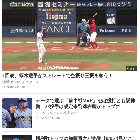
0:14
1回表、篠木選手がストレートで空振り三振を奪う！
横浜DeNAベイスターズ
2026/8/8 19:30
データで選ぶ「前半戦MVP」セは投打とも阪神
勢 パ投手は規定未到達右腕がトップに
データスタジアム株式会社
2026/7/29 14:05
勝利数トップの加藤貴之が先発【8/8 パ見どこ