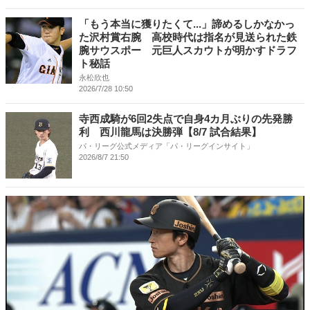
「もう本当に獲りたくて...」諦めるしかなかっ
た沢村賞右腕 高校時代は指名が見送られた鉄
腕サウスポー 元巨人スカウトが明かすドラフ
ト秘話
永松欣也
2026/7/28 10:50
寺西成騎が6回2失点で自身4カ月ぶりの先発勝
利 西川龍馬は決勝弾【8/7 試合結果】
パ・リーグ公式メディア「パ・リーグインサイト」
2026/8/7 21:50