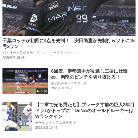
千葉ロッテが初回に4点を先制！ 安田尚憲が先制打＆ソトに15
号2ラン
パ・リーグ公式メディア「パ・リーグインサイト」
2026/8/8 18:48
6回表、伊勢選手が見逃し三振に仕留
め、満塁のピンチを切り抜ける！
横浜DeNAベイスターズ
2026/8/8 20:23
0:30
【二軍で光る男たち】ブレーク寸前の巨人2年目
ドラ1がトップに DeNAのオールドルーキーは
Wランクイン
データスタジアム株式会社
2026/8/8 10:45