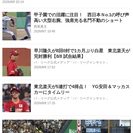
2026/8/8 20:14
甲子園での活躍に注目！ 西日本Ｎo.1の呼び声
高い大型右腕、強肩光る名門不動のショート
西尾典文
2026/8/7 10:45
早川隆久が8回0封で1カ月ぶり白星 東北楽天が
完封勝利【8/8 試合結果】
パ・リーグ公式メディア「パ・リーグインサイト」
2026/8/8 17:52
東北楽天が5連打で4得点！ YG安田＆マッカス
カーにタイムリー
パ・リーグ公式メディア「パ・リーグインサイト」
2026/8/8 17:25