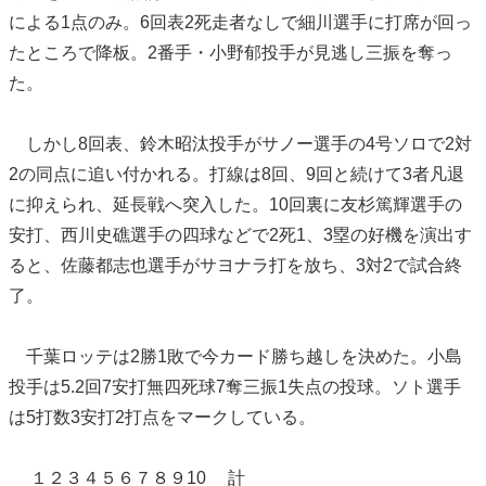
による1点のみ。6回表2死走者なしで細川選手に打席が回っ
たところで降板。2番手・小野郁投手が見逃し三振を奪っ
た。
しかし8回表、鈴木昭汰投手がサノー選手の4号ソロで2対
2の同点に追い付かれる。打線は8回、9回と続けて3者凡退
に抑えられ、延長戦へ突入した。10回裏に友杉篤輝選手の
安打、西川史礁選手の四球などで2死1、3塁の好機を演出す
ると、佐藤都志也選手がサヨナラ打を放ち、3対2で試合終
了。
千葉ロッテは2勝1敗で今カード勝ち越しを決めた。小島
投手は5.2回7安打無四死球7奪三振1失点の投球。ソト選手
は5打数3安打2打点をマークしている。
１２３４５６７８９10 計