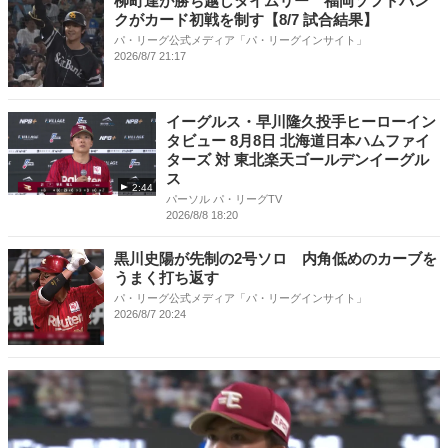
柳町達が勝ち越しタイムリー 福岡ソフトバン
クがカード初戦を制す【8/7 試合結果】
パ・リーグ公式メディア「パ・リーグインサイト」
2026/8/7 21:17
イーグルス・早川隆久投手ヒーローイン
タビュー 8月8日 北海道日本ハムファイ
ターズ 対 東北楽天ゴールデンイーグル
ス
2:44
パーソル パ・リーグTV
2026/8/8 18:20
黒川史陽が先制の2号ソロ 内角低めのカーブを
うまく打ち返す
パ・リーグ公式メディア「パ・リーグインサイト」
2026/8/7 20:24