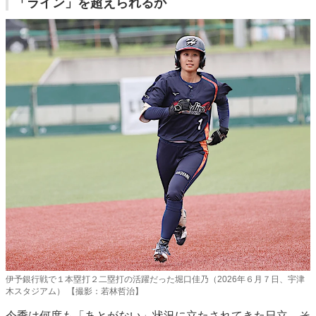
「ライン」を超えられるか
伊予銀行戦で１本塁打２二塁打の活躍だった堀口佳乃（2026年６月７日、宇津
木スタジアム） 【撮影：若林哲治】
今季は何度も「あとがない」状況に立たされてきた日立。そ