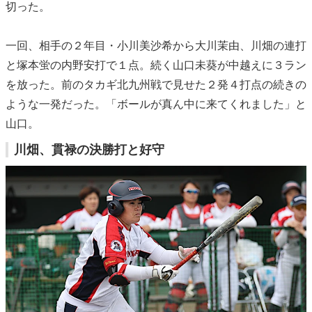
切った。
一回、相手の２年目・小川美沙希から大川茉由、川畑の連打
と塚本蛍の内野安打で１点。続く山口未葵が中越えに３ラン
を放った。前のタカギ北九州戦で見せた２発４打点の続きの
ような一発だった。「ボールが真ん中に来てくれました」と
山口。
川畑、貫禄の決勝打と好守