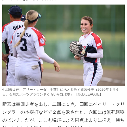
七回表１死、アリー・カーダ（手前）にあとを託す新宮怜美（2026年６月６
日、石川スポーツグラウンドくろいそ野球場） 【©JD.LEAGUE】
新宮は毎回走者を出し、二回に１点、四回にベイリー・クリ
ングラーの本塁打などで２点を返された。六回には無死満塁
のピンチ。だが、ここも犠飛による同点止まりに抑え、勝ち