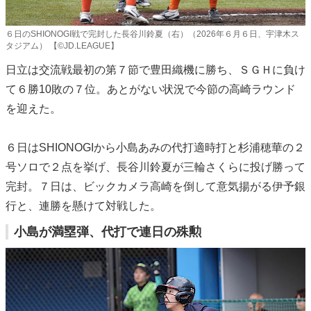
６日のSHIONOGI戦で完封した長谷川鈴夏（右）（2026年６月６日、宇津木ス
タジアム） 【©JD.LEAGUE】
日立は交流戦最初の第７節で豊田織機に勝ち、ＳＧＨに負け
て６勝10敗の７位。あとがない状況で今節の高崎ラウンド
を迎えた。
６日はSHIONOGIから小島あみの代打適時打と杉浦穂華の２
号ソロで２点を挙げ、長谷川鈴夏が三輪さくらに投げ勝って
完封。７日は、ビックカメラ高崎を倒して意気揚がる伊予銀
行と、連勝を懸けて対戦した。
小島が満塁弾、代打で連日の殊勲