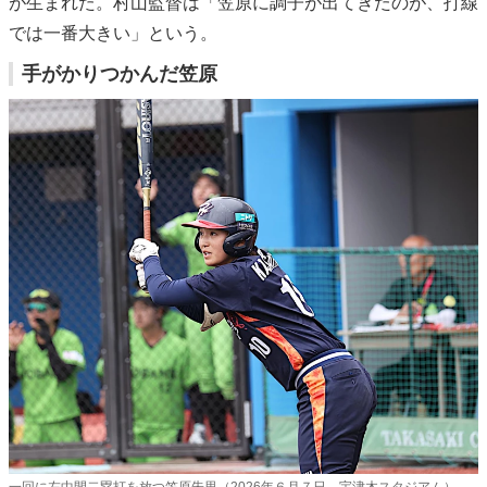
が生まれた。村山監督は「笠原に調子が出てきたのが、打線
では一番大きい」という。
手がかりつかんだ笠原
一回に左中間二塁打を放つ笠原朱里（2026年６月７日、宇津木スタジアム）