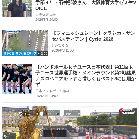
学部４年・石井那波さん 大阪体育大学ゼミ生V
OICE
大阪体育大学
2026/8/5 20:00
【フィニッシュシーン】クラシカ・サン
セバスティアン｜Cycle_2026
J SPORTS
2026/8/3 11:00
2:52
【ハンドボール女子ユース日本代表】第11回女
子ユース世界選手権・メインラウンド第2戦結果
／スロベニアを下すも惜しくもベスト8には届か
ず
日本ハンドボール協会
2026/8/4 23:00