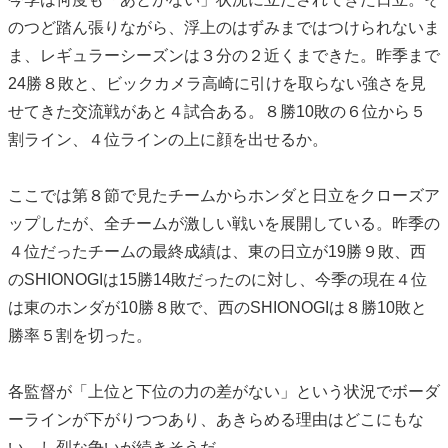
のつど踏ん張りながら、浮上のはずみまではつけられないま
ま、レギュラーシーズンは３分の２近くまできた。昨季まで
24勝８敗と、ビックカメラ高崎に引けを取らない強さを見
せてきた交流戦があと４試合ある。８勝10敗の６位から５
割ライン、４位ラインの上に顔を出せるか。
ここでは第８節で見たチームからホンダと日立をクローズア
ップしたが、全チームが激しい戦いを展開している。昨季の
４位だったチームの最終成績は、東の日立が19勝９敗、西
のSHIONOGIは15勝14敗だったのに対し、今季の現在４位
は東のホンダが10勝８敗で、西のSHIONOGIは８勝10敗と
勝率５割を切った。
各監督が「上位と下位の力の差がない」という状況でボーダ
ーラインが下がりつつあり、あきらめる理由はどこにもな
い。し烈な争いが続きそうだ。