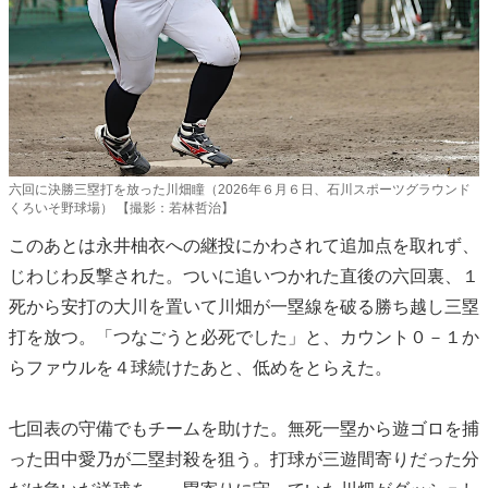
六回に決勝三塁打を放った川畑瞳（2026年６月６日、石川スポーツグラウンド
くろいそ野球場） 【撮影：若林哲治】
このあとは永井柚衣への継投にかわされて追加点を取れず、
じわじわ反撃された。ついに追いつかれた直後の六回裏、１
死から安打の大川を置いて川畑が一塁線を破る勝ち越し三塁
打を放つ。「つなごうと必死でした」と、カウント０－１か
らファウルを４球続けたあと、低めをとらえた。
七回表の守備でもチームを助けた。無死一塁から遊ゴロを捕
った田中愛乃が二塁封殺を狙う。打球が三遊間寄りだった分