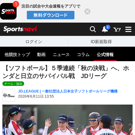
注目の試合や大会速報をアプリで
閉じる
sports
検索
通知
i
ログイン
ID新規取得
他競技トップ
動画
ニュース
コラム
公式情報
【ソフトボール】５季連続「秋の決戦」へ、ホ
ンダと日立のサバイバル戦 JDリーグ
チーム・協会
JD.LEAGUE | 一般社団法人日本女子ソフトボールリーグ機構
2026年6月11日 13:55