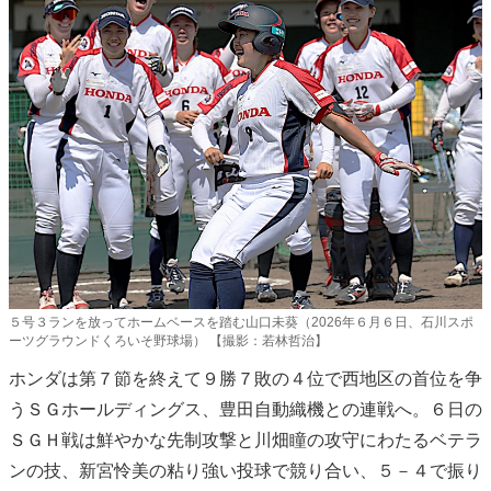
５号３ランを放ってホームベースを踏む山口未葵（2026年６月６日、石川スポ
ーツグラウンドくろいそ野球場） 【撮影：若林哲治】
ホンダは第７節を終えて９勝７敗の４位で西地区の首位を争
うＳＧホールディングス、豊田自動織機との連戦へ。６日の
ＳＧＨ戦は鮮やかな先制攻撃と川畑瞳の攻守にわたるベテラ
ンの技、新宮怜美の粘り強い投球で競り合い、５－４で振り