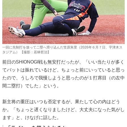
一回に先制打を放って二塁へ滑り込んだ笠原朱里（2026年６月７日、宇津木ス
タジアム） 【撮影：若林哲治】
前日のSHIONOGI戦も無安打だったが、「いい当たりが多く
てバットは振れているけど、ちょっと前にいっていると思っ
たので、うしろで我慢しようと思ったのが１打席目（の左中
間二塁打）でした」という。
新主将の重圧はいつも否定するが、果たして心の内はどう
か。「ちょっと遅くなりましたけど、大丈夫になった気がし
ます」と、けなげに話した。