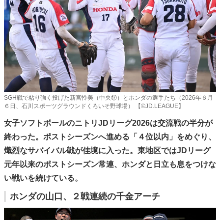
SGH戦で粘り強く投げた新宮怜美（中央⑰）とホンダの選手たち（2026年６月
６日、石川スポーツグラウンドくろいそ野球場） 【©JD.LEAGUE】
女子ソフトボールのニトリJDリーグ2026は交流戦の半分が
終わった。ポストシーズンへ進める「４位以内」をめぐり、
熾烈なサバイバル戦が佳境に入った。東地区ではJDリーグ
元年以来のポストシーズン常連、ホンダと日立も息をつけな
い戦いを続けている。
ホンダの山口、２戦連続の千金アーチ