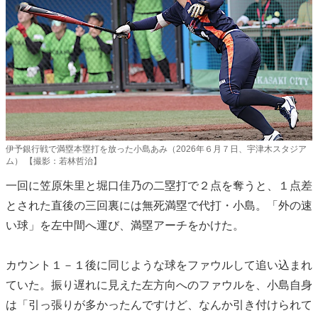
伊予銀行戦で満塁本塁打を放った小島あみ（2026年６月７日、宇津木スタジア
ム） 【撮影：若林哲治】
一回に笠原朱里と堀口佳乃の二塁打で２点を奪うと、１点差
とされた直後の三回裏には無死満塁で代打・小島。「外の速
い球」を左中間へ運び、満塁アーチをかけた。
カウント１－１後に同じような球をファウルして追い込まれ
ていた。振り遅れに見えた左方向へのファウルを、小島自身
は「引っ張りが多かったんですけど、なんか引き付けられて