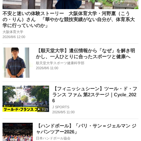
不安と迷いの体験ストーリー 大阪体育大学・河野稟（こう
の・りん）さん 「華やかな競技実績がない自分が、体育系大
学に行っていいのか」
大阪体育大学
2026/8/6 12:00
【順天堂大学】遺伝情報から「なぜ」を解き明
かし、一人ひとりに合ったスポーツと健康へ
順天堂大学スポーツ健康科学部
2026/8/6 11:00
【フィニッシュシーン】ツール・ド・フ
ランス ファム 第2ステージ｜Cycle_202
6
J SPORTS
3:15
2026/8/5 11:00
【ハンドボール】「パリ・サン＝ジェルマン ジ
ャパンツアー2026」
日本ハンドボール協会