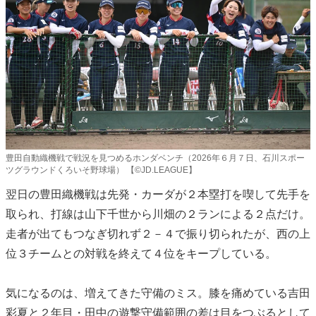
豊田自動織機戦で戦況を見つめるホンダベンチ（2026年６月７日、石川スポー
ツグラウンドくろいそ野球場） 【©JD.LEAGUE】
翌日の豊田織機戦は先発・カーダが２本塁打を喫して先手を
取られ、打線は山下千世から川畑の２ランによる２点だけ。
走者が出てもつなぎ切れず２－４で振り切られたが、西の上
位３チームとの対戦を終えて４位をキープしている。
気になるのは、増えてきた守備のミス。膝を痛めている吉田
彩夏と２年目・田中の遊撃守備範囲の差は目をつぶるとして