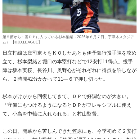
第５節から１番ＤＰに入っている杉本梨緒（2026年６月７日、宇津木スタジア
ム） 【©JD.LEAGUE】
日立打線は庄司奈々をＫＯしたあとも伊予銀行投手陣を攻め
立て、杉本梨緒と堀口の本塁打などで12安打11得点。投手
陣は坂本実桜、長谷川、奥野心がそれぞれに得点を許しなが
ら、２時間42分かかって11―６で押し切った。
杉本がけがから回復してきて、ＤＰで好調なのが大きい。
「守備にもつけるようになるとＤＰがフレキシブルに使え
て、小島を中軸に入れられる」と村山監督。
この日、開幕から苦しんできた笠原にも、今季初めて２安打