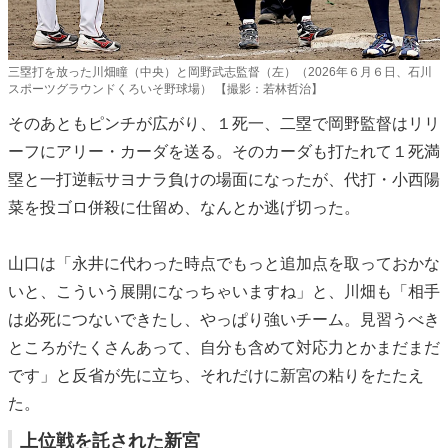
三塁打を放った川畑瞳（中央）と岡野武志監督（左）（2026年６月６日、石川
スポーツグラウンドくろいそ野球場） 【撮影：若林哲治】
そのあともピンチが広がり、１死一、二塁で岡野監督はリリ
ーフにアリー・カーダを送る。そのカーダも打たれて１死満
塁と一打逆転サヨナラ負けの場面になったが、代打・小西陽
菜を投ゴロ併殺に仕留め、なんとか逃げ切った。
山口は「永井に代わった時点でもっと追加点を取っておかな
いと、こういう展開になっちゃいますね」と、川畑も「相手
は必死につないできたし、やっぱり強いチーム。見習うべき
ところがたくさんあって、自分も含めて対応力とかまだまだ
です」と反省が先に立ち、それだけに新宮の粘りをたたえ
た。
上位戦を託された新宮