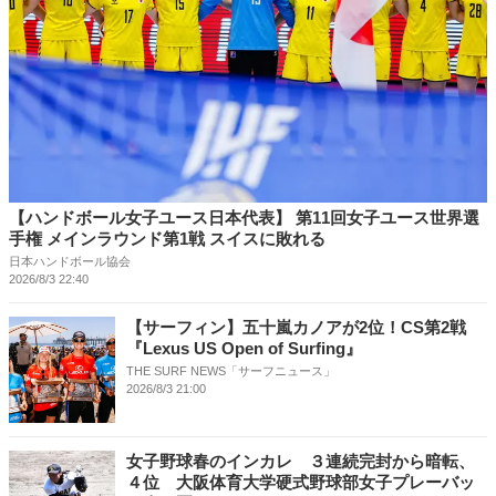
【ハンドボール女子ユース日本代表】 第11回女子ユース世界選
手権 メインラウンド第1戦 スイスに敗れる
日本ハンドボール協会
2026/8/3 22:40
【サーフィン】五十嵐カノアが2位！CS第2戦
『Lexus US Open of Surfing』
THE SURF NEWS「サーフニュース」
2026/8/3 21:00
女子野球春のインカレ ３連続完封から暗転、
４位 大阪体育大学硬式野球部女子プレーバッ