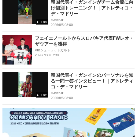
韓国代表イ・ガンインがチーム合流に向
け個別トレーニング！｜アトレティコ・
デ・マドリー
©️AtletiJP
1:00
2026/8/5 08:00
フェイエノールトからスロバキア代表FWレオ・
ザウアーを獲得
VfBシュトゥットガルト
2026/7/30 07:30
韓国代表イ・ガンインのパーソナルを知
る一問一答インタビュー！｜アトレティ
コ・デ・マドリー
©️AtletiJP
1:02
2026/8/5 08:00