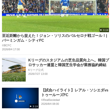
0:19
至近距離から捉えた！ジョン・ソリスのバルセロナ戦ゴール！|
バーミンガム・シティFC
©BCFC
2026/8/4 17:00
Kリーグのスタジアムの芝生品質向上へ。韓国プ
ロサッカー連盟と韓国芝生学会が業務協約締結
Kリーグ公式
2026/7/27 13:00
【試合ハイライト】レアル・ソシエダvs
トゥールーズFC
©RealSociedad
2026/8/4 08:00
3:19