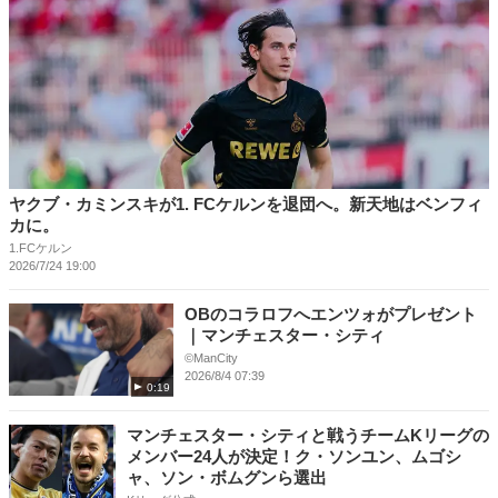
ヤクブ・カミンスキが1. FCケルンを退団へ。新天地はベンフィ
カに。
1.FCケルン
2026/7/24 19:00
OBのコラロフへエンツォがプレゼント
｜マンチェスター・シティ
©ManCity
2026/8/4 07:39
0:19
マンチェスター・シティと戦うチームKリーグの
メンバー24人が決定！ク・ソンユン、ムゴシ
ャ、ソン・ボムグンら選出