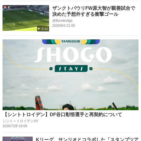
ザンクトパウリFW原大智が親善試合で
決めた予想外すぎる衝撃ゴール
@Bundesliga
2026/8/4 21:00
0:42
【シントトロイデン】DF谷口彰悟選手と再契約について
シント＝トロイデンVV
2026/7/28 19:00
Kリーグ、サンリオとコラボした「スタンプツア