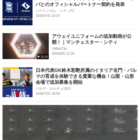
パとのオフィシャルパートナー契約を発表
バーミンガム・シティFC
2026/7/31 19:07
アウェイユニフォームの追加動画が公
開！｜マンチェスター・シティ
©ManCity
2026/8/5 12:30
0:15
日本代表GK鈴木彩艶所属のイタリア名門・パル
マの育成を体験できる貴重な機会！山梨・山形
会場で追加募集を開始
パルマ・カルチョ1913
2026/7/31 18:54