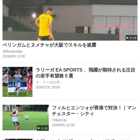
0:16
ベリンガムとヌメチャが大阪でスキルを披露
@Bundesliga
2026/8/5 12:00
ラリーガ EA SPORTS 、飛躍が期待される注目
の若手有望株５選
ラ・リーガ公式
2026/7/31 18:00
フィルとエンツォが香港で対決！｜マン
チェスター・シティ
©ManCity
2026/8/5 12:00
0:34