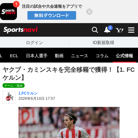
注目の試合や大会速報をアプリで
閉じる
sports
検索
通知
i
ログイン
ID新規取得
L
ECL
日本人選手
動画
ニュース
コラム
公式情報
ヤクブ・カミンスキを完全移籍で獲得！【1. FC
ケルン】
チーム・協会
1.FCケルン
2026年6月10日 17:57