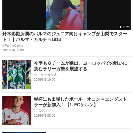
0:25
鈴木彩艶所属のパルマのジュニア向けキャンプが山梨でスター
ト！｜パルマ・カルチョ1913
©️ParmaCalcio
2026/8/6 08:00
今季も８チームが進出。ヨーロッパでの戦いに
挑むラリーガ勢を展望する
ラ・リーガ公式
2026/8/1 19:00
W杯にも出場したポール・オコン＝エングスト
ラーが新加入！【1. FCケルン】
1.FCケルン
2026/8/1 08:00