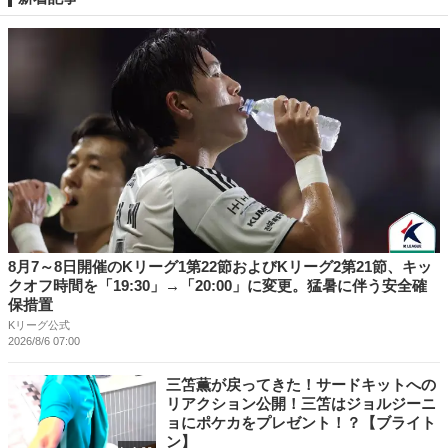
8月7～8日開催のKリーグ1第22節およびKリーグ2第21節、キッ
クオフ時間を「19:30」→「20:00」に変更。猛暑に伴う安全確
保措置
Kリーグ公式
2026/8/6 07:00
三笘薫が戻ってきた！サードキットへの
リアクション公開！三笘はジョルジーニ
ョにポケカをプレゼント！？【ブライト
ン】