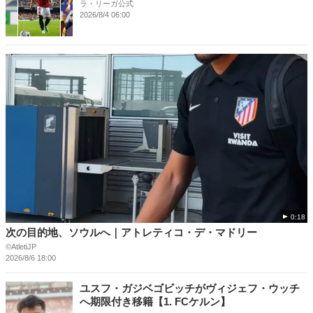
ラ・リーガ公式
2026/8/4 06:00
0:18
次の目的地、ソウルへ｜アトレティコ・デ・マドリー
©️AtletiJP
2026/8/6 18:00
ユスフ・ガジベゴビッチがヴィジェフ・ウッチ
へ期限付き移籍【1. FCケルン】