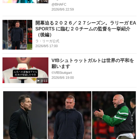
1:09
@BHAFC
2026/8/6 22:59
開幕迫る２０２６／２７シーズン。ラリーガ EA
SPORTS に臨む２０チームの監督を一挙紹介
（後編）
ラ・リーガ公式
2026/8/5 17:00
VfBシュトゥットガルトは世界の平和を
願います
©VfBStuttgart
2026/8/6 19:00
0:11