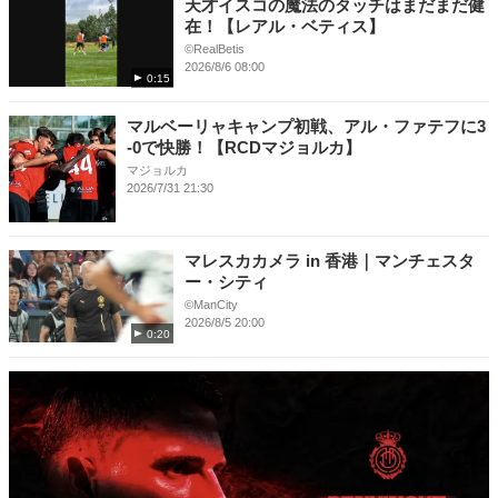
天才イスコの魔法のタッチはまだまだ健
在！【レアル・ベティス】
©RealBetis
2026/8/6 08:00
0:15
マルベーリャキャンプ初戦、アル・ファテフに3
-0で快勝！【RCDマジョルカ】
マジョルカ
2026/7/31 21:30
マレスカカメラ in 香港｜マンチェスタ
ー・シティ
©ManCity
2026/8/5 20:00
0:20