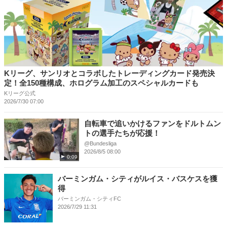
Kリーグ、サンリオとコラボしたトレーディングカード発売決
定！全150種構成、ホログラム加工のスペシャルカードも
Kリーグ公式
2026/7/30 07:00
自転車で追いかけるファンをドルトムン
トの選手たちが応援！
@Bundesliga
2026/8/5 08:00
0:09
バーミンガム・シティがルイス・バスケスを獲
得
バーミンガム・シティFC
2026/7/29 11:31