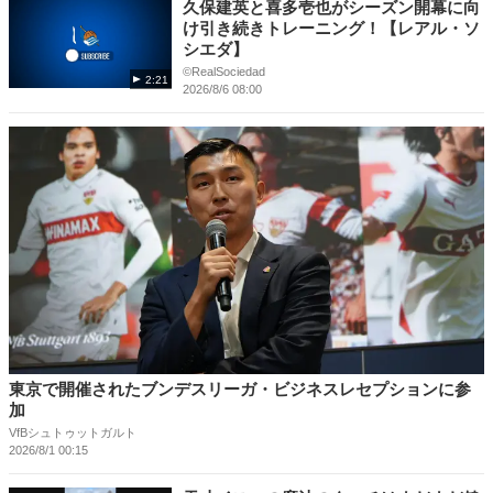
久保建英と喜多壱也がシーズン開幕に向
け引き続きトレーニング！【レアル・ソ
シエダ】
©RealSociedad
2:21
2026/8/6 08:00
東京で開催されたブンデスリーガ・ビジネスレセプションに参
加
VfBシュトゥットガルト
2026/8/1 00:15