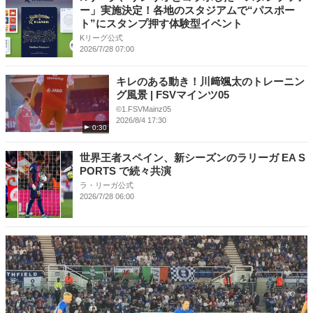
ー」実施決定！各地のスタジアムで“パスポー
ト”にスタンプ押す体験型イベント
Kリーグ公式
2026/7/28 07:00
キレのある動き！川﨑颯太のトレーニン
グ風景 | FSVマインツ05
©1.FSVMainz05
2026/8/4 17:30
0:30
世界王者スペイン、新シーズンのラリーガ EA S
PORTS で続々共演
ラ・リーガ公式
2026/7/28 06:00