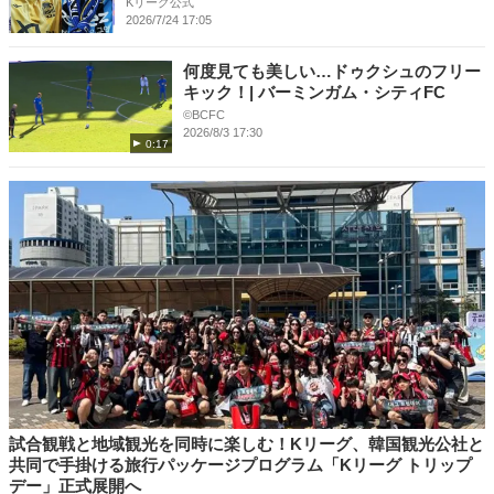
Kリーグ公式
2026/7/24 17:05
何度見ても美しい…ドゥクシュのフリー
キック！| バーミンガム・シティFC
©BCFC
2026/8/3 17:30
0:17
試合観戦と地域観光を同時に楽しむ！Kリーグ、韓国観光公社と
共同で手掛ける旅行パッケージプログラム「Kリーグ トリップ
デー」正式展開へ