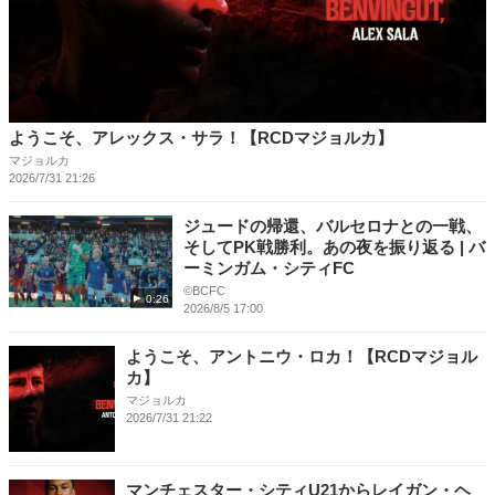
ようこそ、アレックス・サラ！【RCDマジョルカ】
マジョルカ
2026/7/31 21:26
ジュードの帰還、バルセロナとの一戦、
そしてPK戦勝利。あの夜を振り返る | バ
ーミンガム・シティFC
©BCFC
0:26
2026/8/5 17:00
ようこそ、アントニウ・ロカ！【RCDマジョル
カ】
マジョルカ
2026/7/31 21:22
マンチェスター・シティU21からレイガン・ヘ