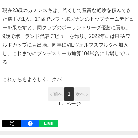
現在23歳のカミンスキは、若くして豊富な経験を積んでき
た選手の1人。17歳でレフ・ポズナンのトップチームデビュ
ーを果たすと、同クラブのポーランドリーグ優勝に貢献。1
9歳でポーランド代表デビューを飾り、2022年にはFIFAワー
ルドカップにも出場。同年にVfLヴォルフスブルクへ加入
し、これまでにブンデスリーガ通算104試合に出場してい
る。
これからもよろしく、クバ！
前へ
1
次へ
1
/
1ページ