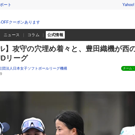
レポート
Yahoo
％OFFクーポンあります
ニュース
コラム
公式情報
ル】攻守の穴埋め着々と、豊田織機が西
JDリーグ
| 一般社団法人日本女子ソフトボールリーグ機構
チーム・
9