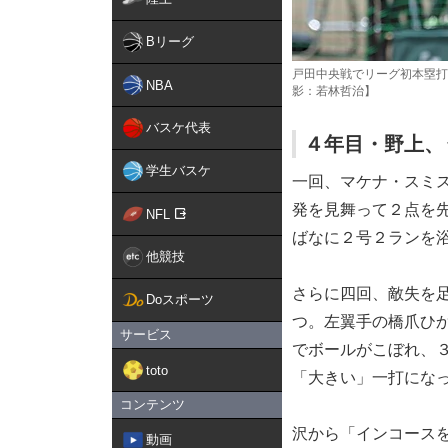
Bリーグ
戸田中央戦でリーグ初本塁打
NBA
影：若林哲治】
バスケ代表
４年目・野上、
学生バスケ
一回、マケナ・スミ
発を見舞って２点を
NFL
ばなに２号２ランを
他競技
さらに四回、敵失を
Doスポーツ
つ。左翼手の橋爪ひ
サービス
でボールがこぼれ、
toto
「大きい」一打にな
コンテンツ
沢から「インコース
動画