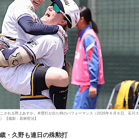
こされる野上あすか。本塁打が出た時のパフォーマンス（2026年６月６日、石川
） 【撮影：若林哲治】
9歳・久野も連日の殊勲打