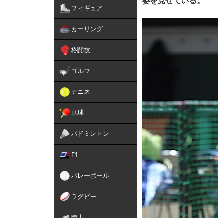
姿を見せている。
フィギュア
カーリング
格闘技
ゴルフ
テニス
卓球
バドミントン
F1
バレーボール
ラグビー
陸上