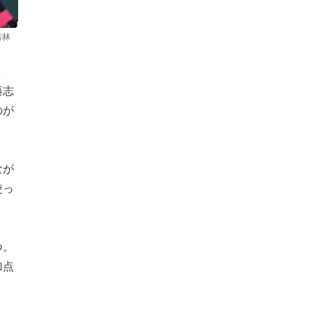
若林
８
藤志
のが
なが
使っ
つ。
加点