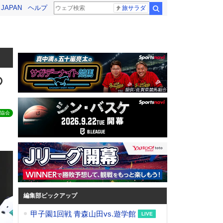
! JAPAN
ヘルプ
旅サラダ
検索
の
協会
編集部ピックアップ
甲子園1回戦 青森山田vs.遊学館