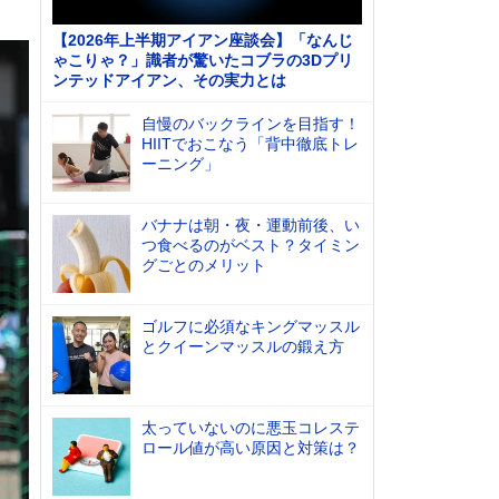
【2026年上半期アイアン座談会】「なんじ
ゃこりゃ？」識者が驚いたコブラの3Dプリ
ンテッドアイアン、その実力とは
自慢のバックラインを目指す！
HIITでおこなう「背中徹底トレ
ーニング」
バナナは朝・夜・運動前後、い
つ食べるのがベスト？タイミン
グごとのメリット
ゴルフに必須なキングマッスル
とクイーンマッスルの鍛え方
太っていないのに悪玉コレステ
ロール値が高い原因と対策は？