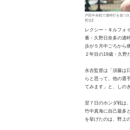
戸田中央戦で適時打を放つ久
哲治】
レクシー・キルフォ
番・久野日奈多の適
歩が５月中ごろから
２年目の19歳・久野
永吉監督は「須藤は
らと思って。他の選
てみます」と、しの
翌７日のホンダ戦は
竹中真海に自己最多
を挙げたのは、野上