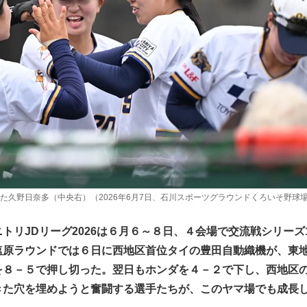
た久野日奈多（中央右）（2026年6月7日、石川スポーツグラウンドくろいそ野球
トリJDリーグ2026は６月６～８日、４会場で交流戦シリーズ
塩原ラウンドでは６日に西地区首位タイの豊田自動織機が、東
を８－５で押し切った。翌日もホンダを４－２で下し、西地区
きた穴を埋めようと奮闘する選手たちが、このヤマ場でも成長