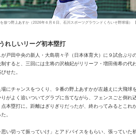
を放つ野上あすか（2026年６月６日、石川スポーツグラウンドくろいそ野球場） 
うれしいリーグ初本塁打
スが戸田中央の新人・大島萌々子（日本体育大）に９試合ぶり
先制すると、三回には主将の沢柚妃がリリーフ・増田侑希の代
浴びせた。
足場にチャンスをつくり、９番の野上あすかが左越えに大飛球
かりがよく追いついてグラブに当てながら、フェンスごと倒れ
３点本塁打に。距離はぎりぎりだったが、終わってみるとこれ
った。
を思い切って振っていけ」とアドバイスをもらい、張っていた