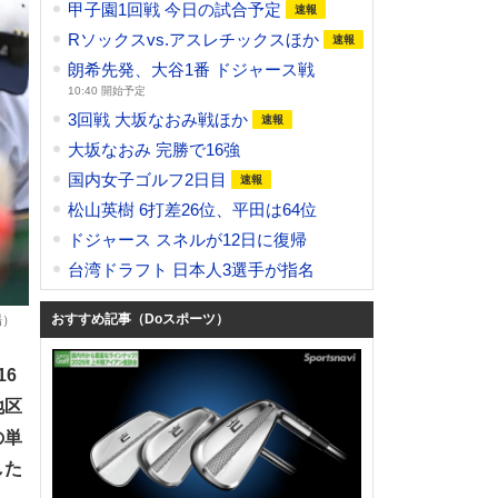
甲子園1回戦 今日の試合予定
Rソックスvs.アスレチックスほか
朗希先発、大谷1番 ドジャース戦
10:40 開始予定
3回戦 大坂なおみ戦ほか
大坂なおみ 完勝で16強
国内女子ゴルフ2日目
松山英樹 6打差26位、平田は64位
ドジャース スネルが12日に復帰
台湾ドラフト 日本人3選手が指名
おすすめ記事（Doスポーツ）
場）
16
地区
の単
した