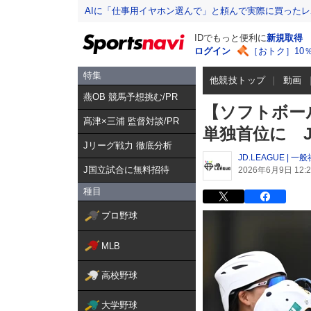
AIに「仕事用イヤホン選んで」と頼んで実際に買った
IDでもっと便利に
新規取得
ログイン
［おトク］10
特集
他競技トップ
動画
燕OB 競馬予想挑む/PR
【ソフトボー
髙津×三浦 監督対談/PR
単独首位に 
Jリーグ戦力 徹底分析
JD.LEAGUE 
J国立試合に無料招待
2026年6月9日 12:2
種目
プロ野球
MLB
高校野球
大学野球