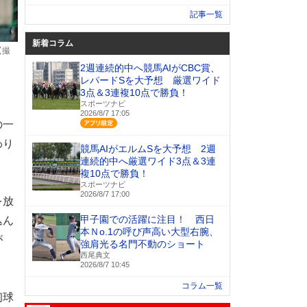
記事一覧
新着コラム
【撮
2週連続的中へ競馬AIがCBC賞、
レパードSを大予想 厳選ワイド
3点＆3連複10点で勝負！
スポーツナビ
2026/8/7 17:05
の一
アプリ限定
わり
競馬AIがエルムSを大予想 2週
連続的中へ厳選ワイド3点＆3連
複10点で勝負！
スポーツナビ
2026/8/7 17:00
を放
甲子園での活躍に注目！ 西日
込ん
本Ｎo.1の呼び声高い大型右腕、
が
強肩光る名門不動のショート
西尾典文
2026/8/7 10:45
コラム一覧
初球