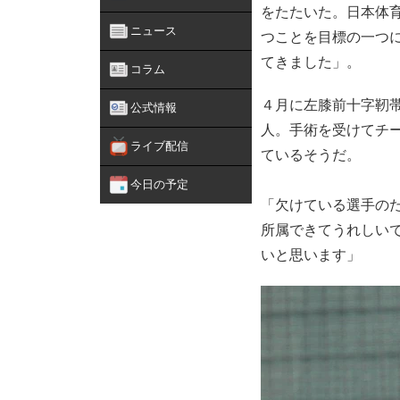
をたたいた。日本体
ニュース
つことを目標の一つ
てきました」。
コラム
４月に左膝前十字靭
公式情報
人。手術を受けてチ
ライブ配信
ているそうだ。
今日の予定
「欠けている選手の
所属できてうれしい
いと思います」