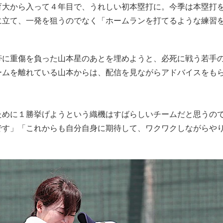
育大から入って４年目で、うれしい初本塁打に。今季は本塁打
に立て、一発を狙うのでなく「ホームランを打てるような練習
帯に重傷を負った山本星のあとを埋めようと、必死に戦う若手
ームを離れている山本からは、配信を見ながらアドバイスをも
ために１勝挙げようという織機はすばらしいチームだと思うの
です」「これからも自分自身に期待して、ワクワクしながらや