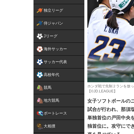
独立リーグ
侍ジャパン
Jリーグ
海外サッカー
サッカー代表
高校年代
ホンダ戦で先制２ランを放っ
競馬
【©JD.LEAGUE】
地方競馬
女子ソフトボールのニ
試合が行われ、那須
ボートレース
単独首位の戸田中央
独首位に。攻守にで
大相撲