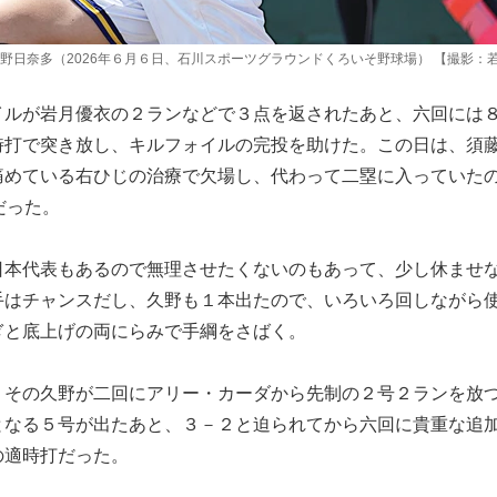
野日奈多（2026年６月６日、石川スポーツグラウンドくろいそ野球場） 【撮影：
イルが岩月優衣の２ランなどで３点を返されたあと、六回には
時打で突き放し、キルフォイルの完投を助けた。この日は、須
痛めている右ひじの治療で欠場し、代わって二塁に入っていた
だった。
日本代表もあるので無理させたくないのもあって、少し休ませ
手はチャンスだし、久野も１本出たので、いろいろ回しながら
ぎと底上げの両にらみで手綱をさばく。
、その久野が二回にアリー・カーダから先制の２号２ランを放
となる５号が出たあと、３－２と迫られてから六回に貴重な追
の適時打だった。