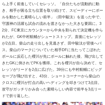
ら上手く前進していくセレッソ。「自分たちが流動的に動
き、相手が困る立ち位置を取り続けて、スピーディーにボー
ルを動かした素晴らしい前半」（田中駿汰）を送った中で、
守護神の活躍も試合の流れを渡さなかった大きな要因に。3
2分、FC東京にカウンターから中央を割られて決定機を作ら
れたが、GK中村航輔がシュートストップ。直後にセレッソ
が2点目。柴山の走り出しを見逃さず、田中駿汰が背後へパ
ス。柴山のマークについていた相手DFに当たってこぼれた
ボールに反応した櫻川が先にボールに触れた後、飛び出して
きたGKに倒されてPKを獲得。これを櫻川が自ら決めて、セ
レッソがリードを2点に広げた。39分にも中村航輔にビッグ
セーブが飛び出すと、43分、ショートコーナーから柴山の
クロスに櫻川が打点の高いヘディングを叩きつけて3点目。
攻守がガッチリかみ合った素晴らしい内容で前半を3点リー
ドで折り返した。