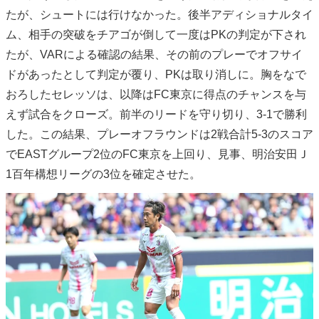
たが、シュートには行けなかった。後半アディショナルタイ
ム、相手の突破をチアゴが倒して一度はPKの判定が下され
たが、VARによる確認の結果、その前のプレーでオフサイ
ドがあったとして判定が覆り、PKは取り消しに。胸をなで
おろしたセレッソは、以降はFC東京に得点のチャンスを与
えず試合をクローズ。前半のリードを守り切り、3-1で勝利
した。この結果、プレーオフラウンドは2戦合計5-3のスコア
でEASTグループ2位のFC東京を上回り、見事、明治安田Ｊ
1百年構想リーグの3位を確定させた。