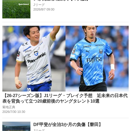
Jリーグ
2026/8/7 09:00
【26-27シーズン版】J1リーグ・ブレイク予想 近未来の日本代
表を背負って立つ20歳前後のヤングタレント10選
菊地正典
2026/7/30 10:30
DF甲斐が全治3か月の負傷【磐田】
Jリーグ