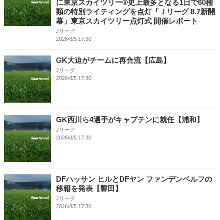
に東京スカイツリー®史上最多となる1日で60種
類の特別ライティングを点灯「Ｊリーグ 8.7新開
幕」東京スカイツリー点灯式 開催レポート
Jリーグ
2026/8/5 17:30
GK大迫がチームに再合流【広島】
Jリーグ
2026/8/5 17:30
GK西川ら4選手がキャプテンに就任【浦和】
Jリーグ
2026/8/5 17:30
DFハッサン ヒルとDFヤン ファンデンベルフの
移籍を発表【磐田】
Jリーグ
2026/8/5 17:30