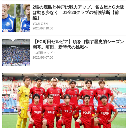
2強の鹿島と神戸は戦力アップ、名古屋とG大阪
は動き少なく J1全20クラブの補強診断【前
編】
YOJI-GEN
2026/8/7 10:30
【FC町田ゼルビア】頂を目指す歴史的シーズン
開幕。町田、新時代の挑戦へ
FC町田ゼルビア
2026/8/8 07:00