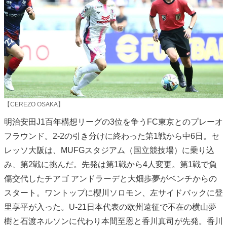
【CEREZO OSAKA】
明治安田J1百年構想リーグの3位を争うFC東京とのプレーオ
フラウンド。2-2の引き分けに終わった第1戦から中6日。セ
レッソ大阪は、MUFGスタジアム（国立競技場）に乗り込
み、第2戦に挑んだ。先発は第1戦から4人変更。第1戦で負
傷交代したチアゴ アンドラーデと大畑歩夢がベンチからの
スタート。ワントップに櫻川ソロモン、左サイドバックに登
里享平が入った。U-21日本代表の欧州遠征で不在の横山夢
樹と石渡ネルソンに代わり本間至恩と香川真司が先発。香川