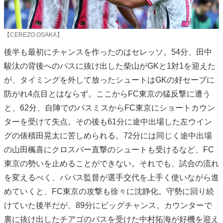
【CEREZO OSAKA】
後半も最初にチャンスを作ったのはセレッソ。54分、田中
駿汰の背後へのパスに抜け出した柴山がGKと1対1を迎えた
が、タイミングを外して放ったシュートはGKの好セーブに
防がれ4点目とはならず。ここからFC東京の猛反撃に遭う
と、62分、自陣でのパスミスからFC東京にショートカウン
ターを受けて失点。その後も61分に途中出場した左ウイン
グの俵積田晃太に苦しめられる。72分には同じく途中出場
の山田楓喜にクロスバー直撃のシュートも受けるなど、FC
東京の勢いを止めることができない。それでも、試合の流れ
を変えるべく、パパス監督が選手交代を上手く使いながら進
めていくと、FC東京の攻撃も徐々に沈静化。守勢に回り続
けていた後半だが、89分にビッグチャンス。カウンターで
裏に抜け出したチアゴのパスを受けた中村拓海が好機を迎え