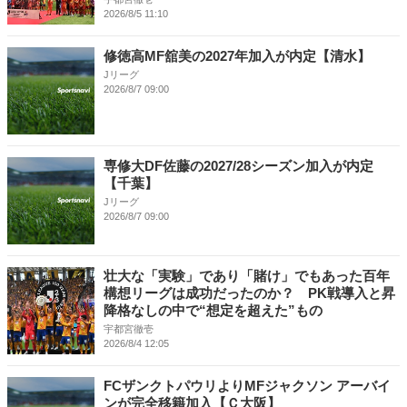
2026/8/5 11:10
修徳高MF舘美の2027年加入が内定【清水】
Jリーグ
2026/8/7 09:00
専修大DF佐藤の2027/28シーズン加入が内定
【千葉】
Jリーグ
2026/8/7 09:00
壮大な「実験」であり「賭け」でもあった百年
構想リーグは成功だったのか？ PK戦導入と昇
降格なしの中で“想定を超えた”もの
宇都宮徹壱
2026/8/4 12:05
FCザンクトパウリよりMFジャクソン アーバイ
ンが完全移籍加入【Ｃ大阪】