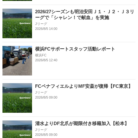
2026/27シーズンも明治安田Ｊ１・Ｊ２・Ｊ３リ
ーグで「シャレン！で献血」を実施
Jリーグ
2026/8/5 14:00
横浜FCサポートスタッフ活動レポート
横浜FC
2026/8/5 12:40
FCペナフィエルよりMF安斎が復帰【FC東京】
Jリーグ
2026/8/5 09:00
清水よりDF北爪が期限付き移籍加入【松本】
Jリーグ
2026/8/5 09:00