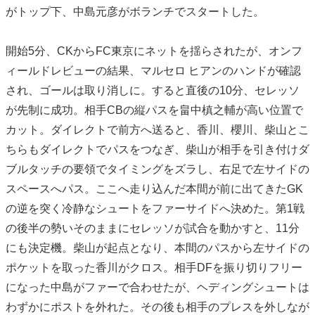
がトップ下、中島元彦がボランチでスタートした。
開始5分、CKからFC東京にネットを揺らされたが、オンフ
ィールドレビューの結果、マルセロ ヒアンのハンドが確認
され、ゴールは取り消しに。すると直後の10分、セレッソ
が先制に成功。相手CBの縦パスを畠中槙之輔が高い位置で
カット。ダイレクトで前方へ送ると、香川、櫻川、柴山とこ
ちらもダイレクトでパスをつなぎ、柴山が相手を引き付けダ
ブルタッチの要領でタイミングをズラし、右足で左サイドの
スペースへパス。ここへ走り込んだ本間が前に出てきたGK
の逆を突く冷静なシュートをファーサイドへ決めた。第1戦
の後半の勢いそのままにセレッソが試合を動かすと、11分
にも決定機。柴山が起点となり、本間のパスから左サイドの
ポケットを取った香川がクロス。相手DFを振り切りフリー
になった中島がファーで合わせたが、ヘディングシュートは
わずかにポストを外れた。その後も相手のプレスを外しなが