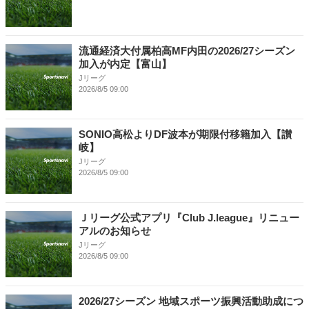
流通経済大付属柏高MF内田の2026/27シーズン
加入が内定【富山】
Jリーグ
2026/8/5 09:00
SONIO高松よりDF波本が期限付移籍加入【讃
岐】
Jリーグ
2026/8/5 09:00
Ｊリーグ公式アプリ『Club J.league』リニュー
アルのお知らせ
Jリーグ
2026/8/5 09:00
2026/27シーズン 地域スポーツ振興活動助成につ