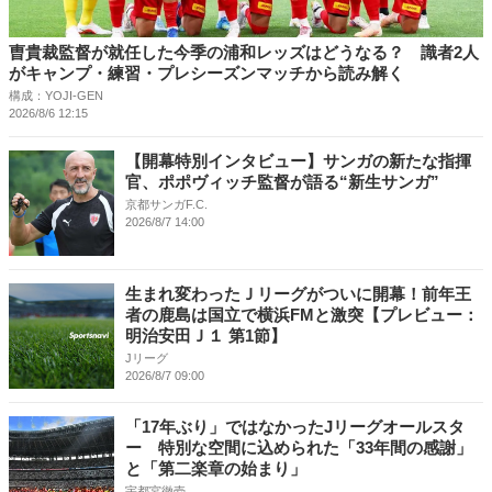
曺貴裁監督が就任した今季の浦和レッズはどうなる？ 識者2人
がキャンプ・練習・プレシーズンマッチから読み解く
構成：YOJI-GEN
2026/8/6 12:15
【開幕特別インタビュー】サンガの新たな指揮
官、ポポヴィッチ監督が語る“新生サンガ”
京都サンガF.C.
2026/8/7 14:00
生まれ変わったＪリーグがついに開幕！前年王
者の鹿島は国立で横浜FMと激突【プレビュー：
明治安田Ｊ１ 第1節】
Jリーグ
2026/8/7 09:00
「17年ぶり」ではなかったJリーグオールスタ
ー 特別な空間に込められた「33年間の感謝」
と「第二楽章の始まり」
宇都宮徹壱