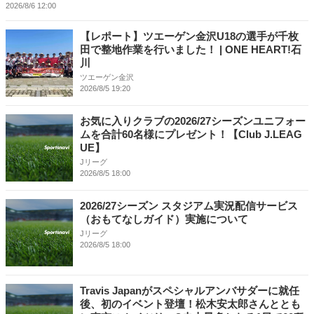
2026/8/6 12:00
【レポート】ツエーゲン金沢U18の選手が千枚
田で整地作業を行いました！ | ONE HEART!石
川
ツエーゲン金沢
2026/8/5 19:20
お気に入りクラブの2026/27シーズンユニフォー
ムを合計60名様にプレゼント！【Club J.LEAG
UE】
Jリーグ
2026/8/5 18:00
2026/27シーズン スタジアム実況配信サービス
（おもてなしガイド）実施について
Jリーグ
2026/8/5 18:00
Travis Japanがスペシャルアンバサダーに就任
後、初のイベント登壇！松木安太郎さんととも