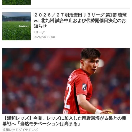
２０２６／２７明治安田Ｊ３リーグ 第1節 琉球
vs. 北九州 試合中止および代替開催日決定のお
知らせ
Jリーグ
2026/8/6 12:00
【浦和レッズ】今夏、レッズに加入した南野遥海が古巣との開
幕戦へ「当然モチベーションは高まる」
浦和レッドダイヤモンズ