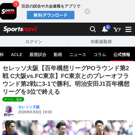
注目の試合や大会速報をアプリで
閉じる
sports
検索
通知
i
ログイン
ID新規取得
杯
ACLE
親善試合
動画
ニュース
コラム
公式情報
セレッソ大阪【百年構想リーグPOラウンド第2
戦 C大阪vs.FC東京】FC東京とのプレーオフラ
ウンド第2戦に3-1で勝利。明治安田J1百年構想
リーグを3位で終える
チーム・協会
セレッソ大阪
2026年6月8日 19:00