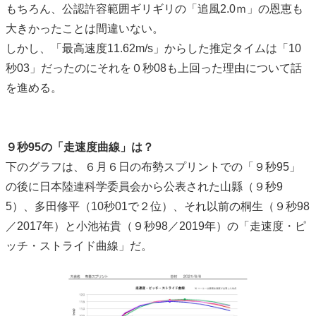
もちろん、公認許容範囲ギリギリの「追風2.0ｍ」の恩恵も
大きかったことは間違いない。
しかし、「最高速度11.62m/s」からした推定タイムは「10
秒03」だったのにそれを０秒08も上回った理由について話
を進める。
９秒95の「走速度曲線」は？
下のグラフは、６月６日の布勢スプリントでの「９秒95」
の後に日本陸連科学委員会から公表された山縣（９秒9
5）、多田修平（10秒01で２位）、それ以前の桐生（９秒98
／2017年）と小池祐貴（９秒98／2019年）の「走速度・ピ
ッチ・ストライド曲線」だ。