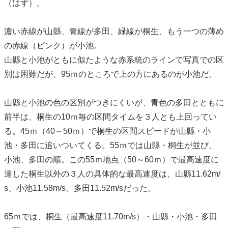
（はず）。
濃い赤線が山縣、青線が多田、緑線が桐生、もう一つの薄め
の赤線（ピンク）が小池。
山縣と小池がともに似たような赤系統のラインで写真での区
別は困難だが、95ｍのところで上の方にあるのが小池だ。
山縣と小池の色の区別がつきにくいが、青色の多田とともに
前半は、桐生の10ｍ毎の区間タイムを３人とも上回ってい
る。45ｍ（40～50ｍ）で桐生の区間スピードが山縣・小
池・多田に追いついてくる。55ｍでは山縣・桐生が並び、
小池、多田の順。この55ｍ地点（50～60ｍ）で最高速度に
達した桐生以外の３人の具体的な最高速度は、山縣11.62m/
s、小池11.58m/s、多田11.52m/sだった。
65ｍでは、桐生（最高速度11.70m/s）・山縣・小池・多田