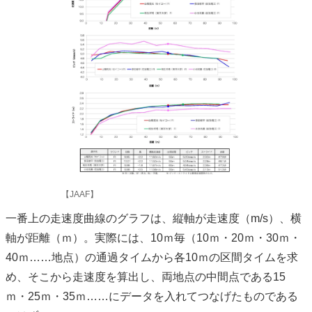
【JAAF】
一番上の走速度曲線のグラフは、縦軸が走速度（m/s）、横
軸が距離（ｍ）。実際には、10ｍ毎（10ｍ・20ｍ・30ｍ・
40ｍ……地点）の通過タイムから各10ｍの区間タイムを求
め、そこから走速度を算出し、両地点の中間点である15
ｍ・25ｍ・35ｍ……にデータを入れてつなげたものである