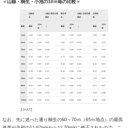
＜山縣・桐生・小池の10ｍ毎の比較＞
【JAAF】
なお、先に述べた通り桐生の60～70ｍ（65ｍ地点）の最高
速度が当初の11.67m/sから11.70m/sに修正されたので、こ