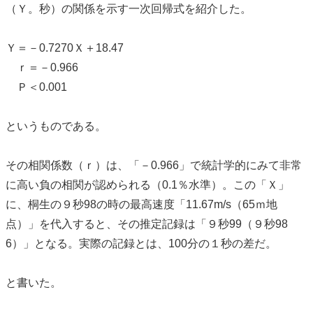
（Ｙ。秒）の関係を示す一次回帰式を紹介した。
Ｙ＝－0.7270Ｘ＋18.47
ｒ＝－0.966
Ｐ＜0.001
というものである。
その相関係数（ｒ）は、「－0.966」で統計学的にみて非常
に高い負の相関が認められる（0.1％水準）。この「Ｘ」
に、桐生の９秒98の時の最高速度「11.67m/s（65ｍ地
点）」を代入すると、その推定記録は「９秒99（９秒98
6）」となる。実際の記録とは、100分の１秒の差だ。
と書いた。