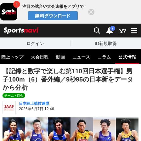
注目の試合や大会速報をアプリで
閉じる
sports
検索
通知
i
ログイン
ID新規取得
陸上トップ
大会日程
動画
ニュース
コラム
公式情報
【記録と数字で楽しむ第110回日本選手権】男
子100m（6）番外編／9秒95の日本新をデータ
から分析
チーム・協会
日本陸上競技連盟
2026年6月7日 12:46