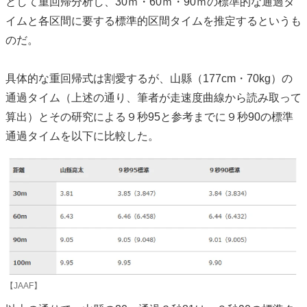
として重回帰分析し、30ｍ・60ｍ・90ｍの標準的な通過タ
イムと各区間に要する標準的区間タイムを推定するというも
のだ。
具体的な重回帰式は割愛するが、山縣（177cm・70kg）の
通過タイム（上述の通り、筆者が走速度曲線から読み取って
算出）とその研究による９秒95と参考までに９秒90の標準
通過タイムを以下に比較した。
【JAAF】