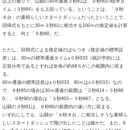
以上の通りで、山縣の30ｍ通過３秒81は、９秒90の標準タ
イム（３秒84）をも上回っている。ということは、「９秒
８台」の素晴らしいスタートダッシュだったということで、
回帰式をもとに30ｍ３秒81に相当する100ｍの推定値を計算
すると、何と「９秒80」だ。
ただし、回帰式による推定値のばらつき（推定値の標準誤
差）は、30ｍの標準通過タイム±０秒033（統計学的には、
正規分布であるとすれば全体の約68％がこの範囲内に収ま
る。
60ｍ通過の標準誤差は±０秒033、90ｍは±０秒015）なの
で、９秒95の場合は30ｍ通過の範囲は「３秒814～３秒88
0」、９秒90の場合は「３秒801～３秒867」となる。
山縣の３秒81は、９秒90の範囲内の速い方に収まる。
いずれにしても、山縣が「９秒８台」に相当しそうな素晴ら
しいスタートダッシュで飛び出したことは確かだ。また、6