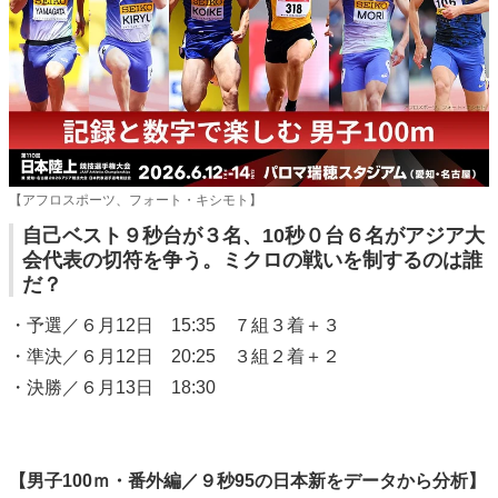
【アフロスポーツ、フォート・キシモト】
自己ベスト９秒台が３名、10秒０台６名がアジア大
会代表の切符を争う。ミクロの戦いを制するのは誰
だ？
・予選／６月12日 15:35 ７組３着＋３
・準決／６月12日 20:25 ３組２着＋２
・決勝／６月13日 18:30
【男子100ｍ・番外編／９秒95の日本新をデータから分析】