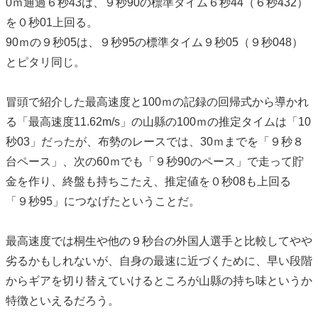
0ｍ通過６秒43は、９秒90の標準タイム６秒44（６秒432）
を０秒01上回る。
90ｍの９秒05は、９秒95の標準タイム９秒05（９秒048）
とピタリ同じ。
冒頭で紹介した最高速度と100ｍの記録の回帰式から導かれ
る「最高速度11.62m/s」の山縣の100ｍの推定タイムは「10
秒03」だったが、布勢のレースでは、30ｍまでを「９秒８
台ペース」、次の60ｍでも「９秒90のペース」で走って貯
金を作り、終盤も持ちこたえ、推定値を０秒08も上回る
「９秒95」につなげたということだ。
最高速度では桐生や他の９秒台の外国人選手と比較してやや
劣るかもしれないが、自身の最速に近づくために、早い段階
からギアを切り替えていけるところが山縣の持ち味というか
特徴といえるだろう。