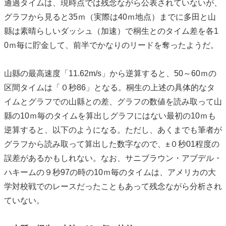
通過タイムは、現時点では残念ながら公表されていないが、
グラフから見ると35ｍ（実際は40ｍ地点）までに多田と山
縣は素晴らしいダッシュ（加速）で桐生とのタイム差を各1
0ｍ毎に貯金して、前半でかなりのリードを奪ったようだ。
山縣の最高速度「11.62m/s」から逆算すると、50～60ｍの
区間タイムは「０秒86」となる。桐生の上述の具体的なタ
イムとグラフでの山縣との差、グラフの数値を読み取って山
縣の10ｍ毎のタイムを算出しグラフにはない最初の10ｍも
逆算すると、以下のようになる。ただし、あくまでも筆者が
グラフから読み取って算出した数字なので、±０秒01程度の
誤差があるかもしれない。なお、サニブラウン・アブデル・
ハキームの９秒97の時の10ｍ毎のタイムは、アメリカの大
学対校戦でのレースだったこともあって残念ながら分析され
ていない。