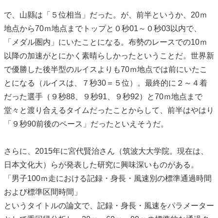
で、山縣は「５位相当」だった。が、前半というか、20ｍ
地点から70ｍ地点までトップと０秒01～０秒03以内で、
「メダル圏内」にいたことになる。布勢のレースでの10ｍ
以降の加速がとにかく素晴らしかったということだ。世界新
で優勝した後半型のルイスよりも70ｍ地点では前にいたこ
とになる（ルイスは、７秒30＝５位）。最終的に２～４着
だった選手（９秒88、９秒91、９秒92）と70ｍ地点まで
堂々と渡り合えるタイムだったことからして、前半はやはり
「９秒90前後のペース」だったといえそうだ。
さらに、2015年に宮代賢治さん（筑波大大学院。現在は、
日本文化大）らが発表した研究に興味深いものがある。
「男子100ｍ走における記録・身長・風速別の標準通過時間
および標準区間時間」
というタイトルの論文で、記録・身長・風速をパラメーター