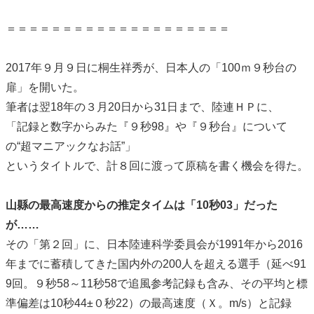
＝＝＝＝＝＝＝＝＝＝＝＝＝＝＝＝＝＝＝＝
2017年９月９日に桐生祥秀が、日本人の「100ｍ９秒台の
扉」を開いた。
筆者は翌18年の３月20日から31日まで、陸連ＨＰに、
「記録と数字からみた『９秒98』や『９秒台』について
の“超マニアックなお話”」
というタイトルで、計８回に渡って原稿を書く機会を得た。
山縣の最高速度からの推定タイムは「10秒03」だった
が……
その「第２回」に、日本陸連科学委員会が1991年から2016
年までに蓄積してきた国内外の200人を超える選手（延べ91
9回。９秒58～11秒58で追風参考記録も含み、その平均と標
準偏差は10秒44±０秒22）の最高速度（Ｘ。m/s）と記録