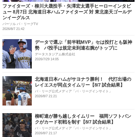
ファイターズ・柳川大晟投手・矢澤宏太選手ヒーローインタビ
ュー 8月7日 北海道日本ハムファイターズ 対 東北楽天ゴールデ
ンイーグルス
パーソル パ・リーグTV
2026/8/7 21:42
データで選ぶ「前半戦MVP」セは投打とも阪神
勢 パ投手は規定未到達右腕がトップに
データスタジアム株式会社
2026/7/29 14:05
北海道日本ハムがサヨナラ勝利！ 代打出場の
レイエスが同点タイムリー【8/7 試合結果】
パ・リーグ公式メディア「パ・リーグインサイト」
2026/8/7 21:21
柳町達が勝ち越しタイムリー 福岡ソフトバン
クがカード初戦を制す【8/7 試合結果】
パ・リーグ公式メディア「パ・リーグインサイト」
2026/8/7 21:17