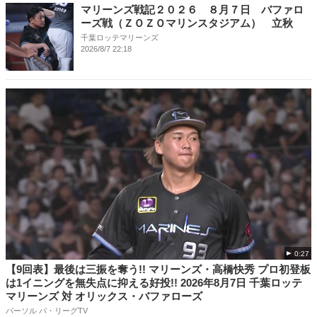
マリーンズ戦記２０２６ ８月７日 バファロ
ーズ戦（ＺＯＺＯマリンスタジアム） 立秋
千葉ロッテマリーンズ
2026/8/7 22:18
0:27
【9回表】最後は三振を奪う!! マリーンズ・高橋快秀 プロ初登板
は1イニングを無失点に抑える好投!! 2026年8月7日 千葉ロッテ
マリーンズ 対 オリックス・バファローズ
パーソル パ・リーグTV