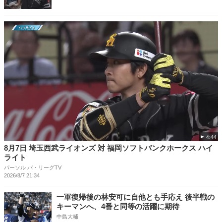
4:44
8月7日 埼玉西武ライオンズ 対 福岡ソフトバンクホークス ハイ
ライト
パーソル パ・リーグTV
2026/8/7 21:34
一軍復帰後の林安可に自他とも手応え 後半戦の
キーマンへ、4番と同等の活躍に期待
中島大輔