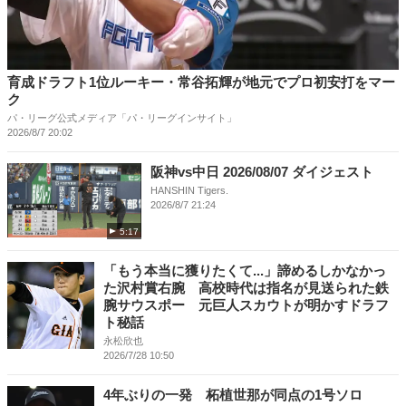
育成ドラフト1位ルーキー・常谷拓輝が地元でプロ初安打をマー
ク
パ・リーグ公式メディア「パ・リーグインサイト」
2026/8/7 20:02
阪神vs中日 2026/08/07 ダイジェスト
HANSHIN Tigers.
2026/8/7 21:24
5:17
「もう本当に獲りたくて...」諦めるしかなかっ
た沢村賞右腕 高校時代は指名が見送られた鉄
腕サウスポー 元巨人スカウトが明かすドラフ
ト秘話
永松欣也
2026/7/28 10:50
4年ぶりの一発 柘植世那が同点の1号ソロ