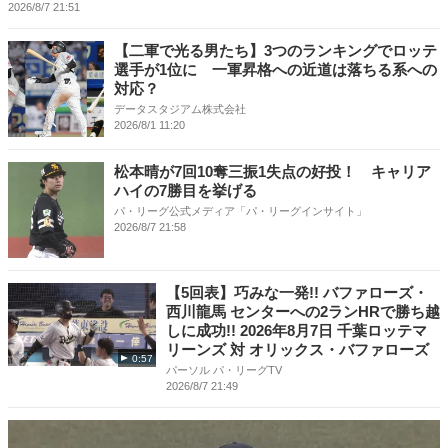
2026/8/7 21:51
【二軍で光る男たち】3つのランキングでロッテ
選手が1位に 一軍昇格への近道は落ちる系への
対応？
データスタジアム株式会社
2026/8/1 11:20
松本晴が7回10奪三振1失点の好投！ キャリア
ハイの7勝目を挙げる
パ・リーグ公式メディア「パ・リーグインサイト」
2026/8/7 21:58
【5回表】巧みな一発!! バファローズ・
西川龍馬 センターへの2ランHRで勝ち越
しに成功!! 2026年8月7日 千葉ロッテマ
リーンズ 対 オリックス・バファローズ
0:57
パーソル パ・リーグTV
2026/8/7 21:49