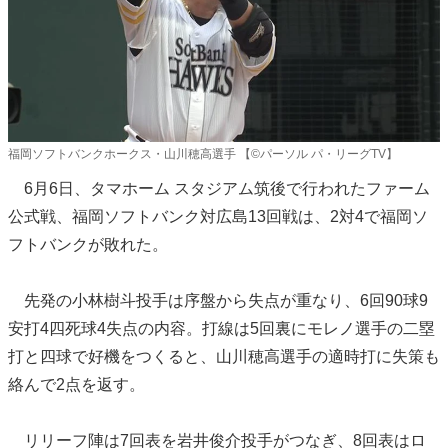
福岡ソフトバンクホークス・山川穂高選手 【©パーソル パ・リーグTV】
6月6日、タマホーム スタジアム筑後で行われたファーム
公式戦、福岡ソフトバンク対広島13回戦は、2対4で福岡ソ
フトバンクが敗れた。
先発の小林樹斗投手は序盤から失点が重なり、6回90球9
安打4四死球4失点の内容。打線は5回裏にモレノ選手の二塁
打と四球で好機をつくると、山川穂高選手の適時打に失策も
絡んで2点を返す。
リリーフ陣は7回表を岩井俊介投手がつなぎ、8回表はロ