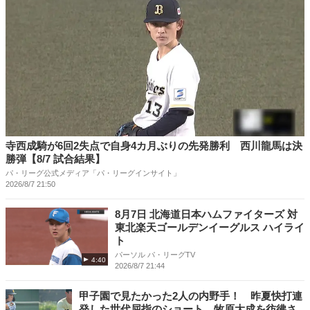
寺西成騎が6回2失点で自身4カ月ぶりの先発勝利 西川龍馬は決
勝弾【8/7 試合結果】
パ・リーグ公式メディア「パ・リーグインサイト」
2026/8/7 21:50
8月7日 北海道日本ハムファイターズ 対
東北楽天ゴールデンイーグルス ハイライ
ト
パーソル パ・リーグTV
4:40
2026/8/7 21:44
甲子園で見たかった2人の内野手！ 昨夏快打連
発した世代屈指のショート、牧原大成を彷彿さ