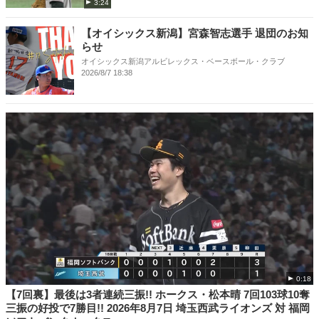
3:24
【オイシックス新潟】宮森智志選手 退団のお知
らせ
オイシックス新潟アルビレックス・ベースボール・クラブ
2026/8/7 18:38
0:18
【7回裏】最後は3者連続三振!! ホークス・松本晴 7回103球10奪
三振の好投で7勝目!! 2026年8月7日 埼玉西武ライオンズ 対 福岡