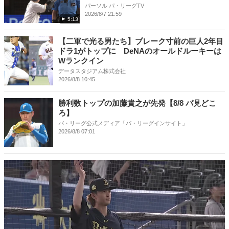
パーソル パ・リーグTV
2026/8/7 21:59
5:13
【二軍で光る男たち】ブレーク寸前の巨人2年目
ドラ1がトップに DeNAのオールドルーキーは
Wランクイン
データスタジアム株式会社
2026/8/8 10:45
勝利数トップの加藤貴之が先発【8/8 パ見どこ
ろ】
パ・リーグ公式メディア「パ・リーグインサイト」
2026/8/8 07:01