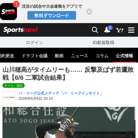
注目の試合や大会速報をアプリで
閉じる
sports
検索
通知
i
ログイン
ID新規取得
契約更改
ドラフト会議
動画
ニュース
コラム
公式情報
山川穂高がタイムリーも…… 反撃及ばず若鷹敗
戦【6/6 二軍試合結果】
チーム・協会
パ・リーグ公式メディア「パ・リーグインサイト」
2026年6月6日 20:10