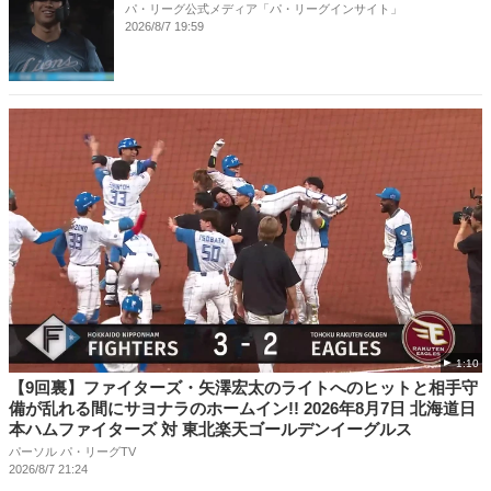
パ・リーグ公式メディア「パ・リーグインサイト」
2026/8/7 19:59
1:10
【9回裏】ファイターズ・矢澤宏太のライトへのヒットと相手守
備が乱れる間にサヨナラのホームイン!! 2026年8月7日 北海道日
本ハムファイターズ 対 東北楽天ゴールデンイーグルス
パーソル パ・リーグTV
2026/8/7 21:24