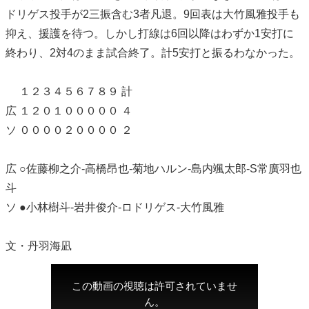
ドリゲス投手が2三振含む3者凡退。9回表は大竹風雅投手も
抑え、援護を待つ。しかし打線は6回以降はわずか1安打に
終わり、2対4のまま試合終了。計5安打と振るわなかった。
１２３４５６７８９ 計
広 １２０１０００００ ４
ソ ００００２００００ ２
広 ○佐藤柳之介-高橋昂也-菊地ハルン-島内颯太郎-S常廣羽也
斗
ソ ●小林樹斗-岩井俊介-ロドリゲス-大竹風雅
文・丹羽海凪