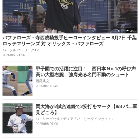
3:30
バファローズ・寺西成騎投手ヒーローインタビュー 8月7日 千葉
ロッテマリーンズ 対 オリックス・バファローズ
パーソル パ・リーグTV
2026/8/7 21:56
甲子園での活躍に注目！ 西日本Ｎo.1の呼び声
高い大型右腕、強肩光る名門不動のショート
西尾典文
2026/8/7 10:45
岡大海が2試合連続で2安打をマーク【8/8 パ二軍
見どころ】
パ・リーグ公式メディア「パ・リーグインサイト」
2026/8/8 07:00