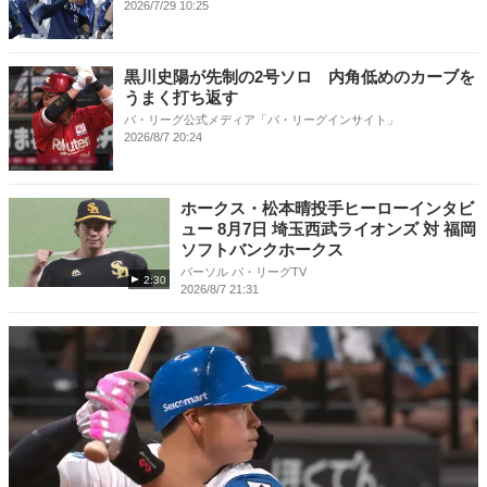
2026/7/29 10:25
黒川史陽が先制の2号ソロ 内角低めのカーブを
うまく打ち返す
パ・リーグ公式メディア「パ・リーグインサイト」
2026/8/7 20:24
ホークス・松本晴投手ヒーローインタビ
ュー 8月7日 埼玉西武ライオンズ 対 福岡
ソフトバンクホークス
パーソル パ・リーグTV
2:30
2026/8/7 21:31