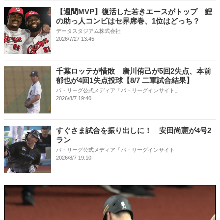
【週間MVP】復活した若きエースがトップ 鯉
の助っ人コンビはセ界席巻、1位はどっち？
データスタジアム株式会社
2026/7/27 13:45
千葉ロッテが惜敗 唐川侑己が5回2失点、本前
郁也が4回1失点投球【8/7 二軍試合結果】
パ・リーグ公式メディア「パ・リーグインサイト」
2026/8/7 19:40
すぐさま試合を振り出しに！ 安田尚憲が4号2
ラン
パ・リーグ公式メディア「パ・リーグインサイト」
2026/8/7 19:10