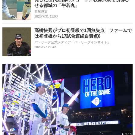
せる都城の「牛若丸」
西尾典文
2026/7/31 11:00
高橋快秀がプロ初登板で1回無失点 ファームで
は初登板から17試合連続自責点0
パ・リーグ公式メディア「パ・リーグインサイト」
2026/8/7 21:42
5:13