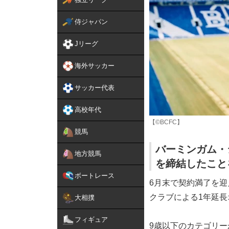
侍ジャパン
Jリーグ
海外サッカー
サッカー代表
高校年代
【©BCFC】
競馬
バーミンガム・
地方競馬
を締結したこと
ボートレース
6月末で契約満了を迎
クラブによる1年延
大相撲
フィギュア
9歳以下のカテゴリ