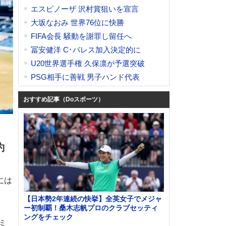
エスピノーザ 沢村賞狙いを宣言
大坂なおみ 世界76位に快勝
FIFA会長 騒動を謝罪し留任へ
冨安健洋 C･パレス加入決定的に
U20世界選手権 久保凛が予選突破
PSG相手に善戦 男子ハンド代表
おすすめ記事（Doスポーツ）
約
には
【日本勢2年連続の快挙】全英女子でメジャ
ー初制覇！桑木志帆プロのクラブセッティ
ングをチェック
ミ