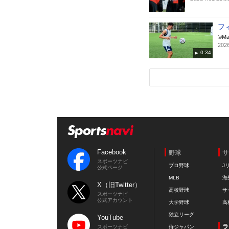
フ
©Ma
2026
0:34
Facebook
野球
サ
スポーツナビ
プロ野球
J
公式ページ
MLB
海
X（旧Twitter）
高校野球
サ
スポーツナビ
公式アカウント
大学野球
高
独立リーグ
YouTube
ラ
スポーツナビ
侍ジャパン