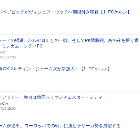
ジベゴビッチがヴィジェフ・ウッチへ期限付き移籍【1. FCケルン】
ュードの帰還、バルセロナとの一戦、そしてPK戦勝利。あの夜を振り返る
ーミンガム・シティFC
CFC
/8/5 17:00
きGKマルティン・ジェームズが新加入！【1. FCケルン】
ジアツアー、舞台は韓国へ｜マンチェスター・シティ
nCity
/8/5 15:00
ームが進出。ヨーロッパでの戦いに挑むラリーガ勢を展望する
式