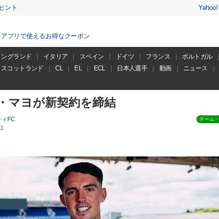
ヒント
Yahoo
、アプリで使えるお得なクーポン
イングランド
イタリア
スペイン
ドイツ
フランス
ポルトガル
スコットランド
CL
EL
ECL
日本人選手
動画
ニュース
・マヨが新契約を締結
ィFC
チーム・
3