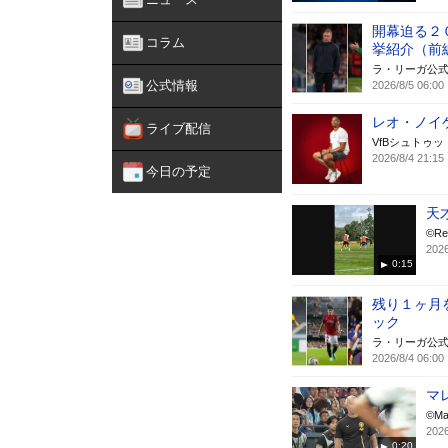
開幕迫る２０
コラム
挙紹介（前
ラ・リーガ公
公式情報
2026/8/5 06:00
レオ・ノイ
ライブ配信
VfBシュトゥ
2026/8/4 21:15
今日の予定
天
©Rea
2026
0:15
残り１ヶ月を
ック
ラ・リーガ公
2026/8/4 06:00
マ
©Ma
2026
0:20