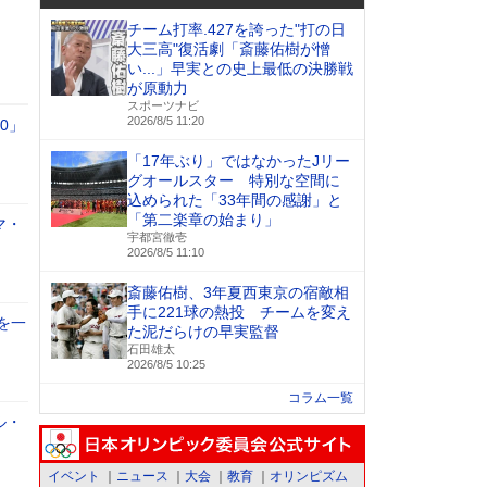
チーム打率.427を誇った"打の日
大三高"復活劇「斎藤佑樹が憎
い...」早実との史上最低の決勝戦
が原動力
スポーツナビ
2026/8/5 11:20
0」
「17年ぶり」ではなかったJリー
グオールスター 特別な空間に
込められた「33年間の感謝」と
「第二楽章の始まり」
マ・
宇都宮徹壱
2026/8/5 11:10
斎藤佑樹、3年夏西東京の宿敵相
手に221球の熱投 チームを変え
を一
た泥だらけの早実監督
石田雄太
2026/8/5 10:25
コラム一覧
ル・
イベント
ニュース
大会
教育
オリンピズム