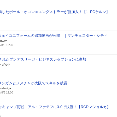
場したポール・オコン＝エングストラーが新加入！【1. FCケルン】
ウェイユニフォームの追加動画が公開！｜マンチェスター・シティ
nCity
/8/5 12:30
されたブンデスリーガ・ビジネスレセプションに参加
ットガルト
リンガムとヌメチャが大阪でスキルを披露
ndesliga
/8/5 12:00
ャキャンプ初戦、アル・ファテフに3-0で快勝！【RCDマジョルカ】
0