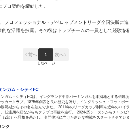
夏にプロ契約を締結した。
ンには、プロフェッショナル・デベロップメントリーグ全国決勝に
印象的な活躍を披露。その後はトップチームの一員として経験を
前へ
1
次へ
1
/
1ページ
ミンガム・シティFC
ミンガム・シティFCは、イングランド中部バーミンガムを本拠地とする伝統
サッカークラブ。1875年創設と長い歴史を誇り、イングリッシュ・フットボ
の黎明期からその名を刻んできた。 2011年のリーグカップ制覇を近年のハイ
、低迷期を経ながらもクラブは再建を進行。 2024-25シーズンからチャンピ
プ（2部）へ昇格を果たし、名門復活に向けた新たな挑戦をスタートさせてい
リンク