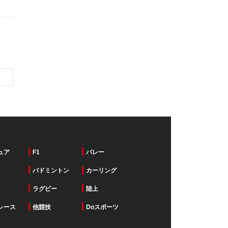
ュア
F1
バレー
バドミントン
カーリング
ラグビー
陸上
レース
他競技
Doスポーツ