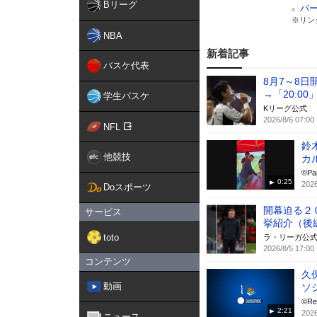
Bリーグ
バ
※リン
NBA
新着記事
バスケ代表
8月7～8日
→「20:0
学生バスケ
Kリーグ公式
2026/8/6 07:00
NFL
鈴
他競技
カル
©️Pa
0:25
2026
Doスポーツ
開幕迫る２０
サービス
挙紹介（後
toto
ラ・リーガ公
2026/8/5 17:00
コンテンツ
久
動画
ソ
©Re
2:21
2026
ニュース