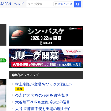
! JAPAN
ヘルプ
ゼロベース
検索
協会
編集部ピックアップ
村上宗隆が出場 Wソックス戦ほか
今永昇太 大谷の弾道を独特表現
大谷翔平2HRも空砲 今永が8勝目
大谷 左膝痛不安も出場の理由告白