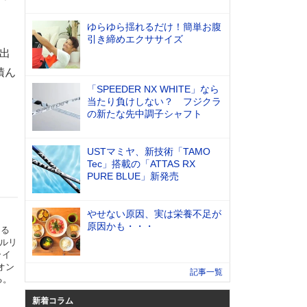
ゆらゆら揺れるだけ！簡単お腹
引き締めエクササイズ
進出
積ん
「SPEEDER NX WHITE」なら
当たり負けしない？ フジクラ
の新たな先中調子シャフト
USTマミヤ、新技術「TAMO
Tec」搭載の「ATTAS RX
PURE BLUE」新発売
やせない原因、実は栄養不足が
原因かも・・・
ある
ールリ
ライ
オン
記事一覧
る。
新着コラム