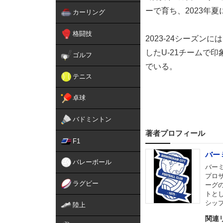
ーで育ち、2023年
カーリング
格闘技
2023-24シーズ
したU-21チームで
ゴルフ
でいる。
テニス
卓球
バドミントン
著者プロフィール
F1
バー
バレーボール
バー
プロ
ラグビー
ーグ
トとし
シッ
陸上
関連