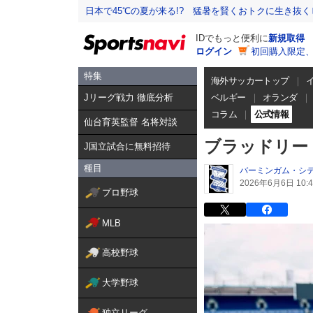
日本で45℃の夏が来る!? 猛暑を賢くおトクに生き抜く
IDでもっと便利に
新規取得
ログイン
初回購入限定
特集
海外サッカートップ
Jリーグ戦力 徹底分析
ベルギー
オランダ
コラム
公式情報
仙台育英監督 名将対談
ブラッドリー
J国立試合に無料招待
種目
バーミンガム・シテ
2026年6月6日 10:4
プロ野球
MLB
高校野球
大学野球
独立リーグ