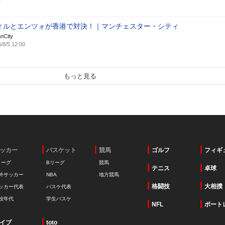
ィルとエンツォが香港で対決！｜マンチェスター・シティ
nCity
/8/5 12:00
もっと見る
ッカー
バスケット
競馬
ゴルフ
フィギ
リーグ
Bリーグ
競馬
テニス
卓球
外サッカー
NBA
地方競馬
格闘技
大相撲
ッカー代表
バスケ代表
校年代
学生バスケ
NFL
ボート
イブ
toto