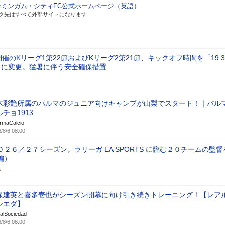
ーミンガム・シティFC公式ホームページ（英語）
ク先はすべて外部サイトになります
開催のKリーグ1第22節およびKリーグ2第21節、キックオフ時間を「19:3
0」に変更。猛暑に伴う安全確保措置
木彩艶所属のパルマのジュニア向けキャンプが山梨でスタート！｜パル
チョ1913
rmaCalcio
/8/6 08:00
２６／２７シーズン。ラリーガ EA SPORTS に臨む２０チームの監督
編）
式
保建英と喜多壱也がシーズン開幕に向け引き続きトレーニング！【レア
シエダ】
alSociedad
/8/6 08:00