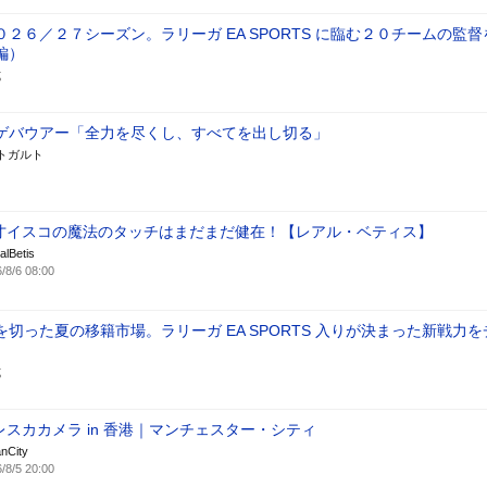
２６／２７シーズン。ラリーガ EA SPORTS に臨む２０チームの監督
編）
式
ゲバウアー「全力を尽くし、すべてを出し切る」
ットガルト
才イスコの魔法のタッチはまだまだ健在！【レアル・ベティス】
lBetis
/8/6 08:00
切った夏の移籍市場。ラリーガ EA SPORTS 入りが決まった新戦力を
式
レスカカメラ in 香港｜マンチェスター・シティ
nCity
/8/5 20:00