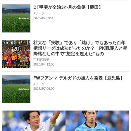
DF甲斐が全治3か月の負傷【磐田】
Jリーグ
2026/8/7 09:00
壮大な「実験」であり「賭け」でもあった百年
構想リーグは成功だったのか？ PK戦導入と昇
降格なしの中で“想定を超えた”もの
宇都宮徹壱
2026/8/4 12:05
FWフアンマ デルガドの加入を発表【鹿児島】
Jリーグ
2026/8/7 09:00