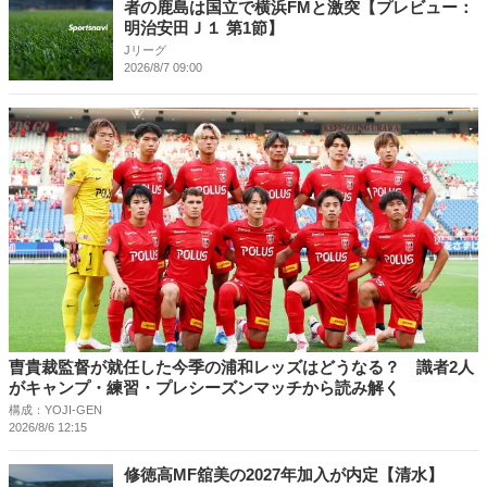
者の鹿島は国立で横浜FMと激突【プレビュー：
明治安田Ｊ１ 第1節】
Jリーグ
2026/8/7 09:00
曺貴裁監督が就任した今季の浦和レッズはどうなる？ 識者2人
がキャンプ・練習・プレシーズンマッチから読み解く
構成：YOJI-GEN
2026/8/6 12:15
修徳高MF舘美の2027年加入が内定【清水】