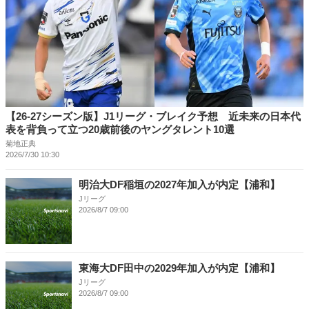
【26-27シーズン版】J1リーグ・ブレイク予想 近未来の日本代
表を背負って立つ20歳前後のヤングタレント10選
菊地正典
2026/7/30 10:30
明治大DF稲垣の2027年加入が内定【浦和】
Jリーグ
2026/8/7 09:00
東海大DF田中の2029年加入が内定【浦和】
Jリーグ
2026/8/7 09:00