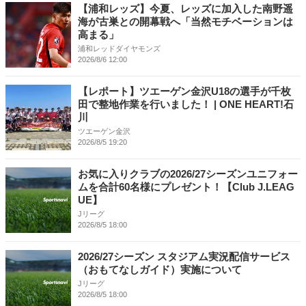
【浦和レッズ】今夏、レッズに加入した南野遥
海が古巣との開幕戦へ「当然モチベーションは
高まる」
浦和レッドダイヤモンズ
2026/8/6 12:00
【レポート】ツエーゲン金沢U18の選手が千枚
田で整地作業を行いました！ | ONE HEART!石
川
ツエーゲン金沢
2026/8/5 19:20
お気に入りクラブの2026/27シーズンユニフォー
ムを合計60名様にプレゼント！【Club J.LEAG
UE】
Jリーグ
2026/8/5 18:00
2026/27シーズン スタジアム実況配信サービス
（おもてなしガイド）実施について
Jリーグ
2026/8/5 18:00