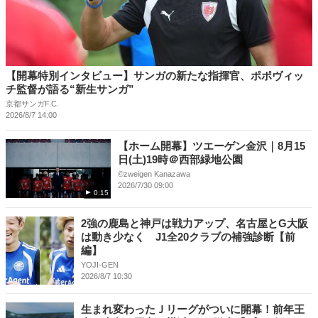
【開幕特別インタビュー】サンガの新たな指揮官、ポポヴィッ
チ監督が語る“新生サンガ”
京都サンガF.C.
2026/8/7 14:00
【ホーム開幕】ツエーゲン金沢｜8月15
日(土)19時＠西部緑地公園
©︎zweigen Kanazawa
2026/7/30 09:00
0:15
2強の鹿島と神戸は戦力アップ、名古屋とG大阪
は動き少なく J1全20クラブの補強診断【前
編】
YOJI-GEN
2026/8/7 10:30
生まれ変わったＪリーグがついに開幕！前年王