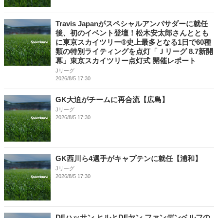
Travis Japanがスペシャルアンバサダーに就任
後、初のイベント登壇！松木安太郎さんととも
に東京スカイツリー®史上最多となる1日で60種
類の特別ライティングを点灯「Ｊリーグ 8.7新開
幕」東京スカイツリー点灯式 開催レポート
Jリーグ
2026/8/5 17:30
GK大迫がチームに再合流【広島】
Jリーグ
2026/8/5 17:30
GK西川ら4選手がキャプテンに就任【浦和】
Jリーグ
2026/8/5 17:30
DFハッサン ヒルとDFヤン ファンデンベルフの