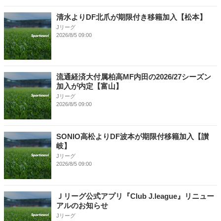
清水よりDF北爪が期限付き移籍加入【松本】
Jリーグ
2026/8/5 09:00
流通経済大付属柏高MF内田の2026/27シーズン
加入が内定【富山】
Jリーグ
2026/8/5 09:00
SONIO高松よりDF波本が期限付移籍加入【讃
岐】
Jリーグ
2026/8/5 09:00
Ｊリーグ公式アプリ『Club J.league』リニュー
アルのお知らせ
Jリーグ