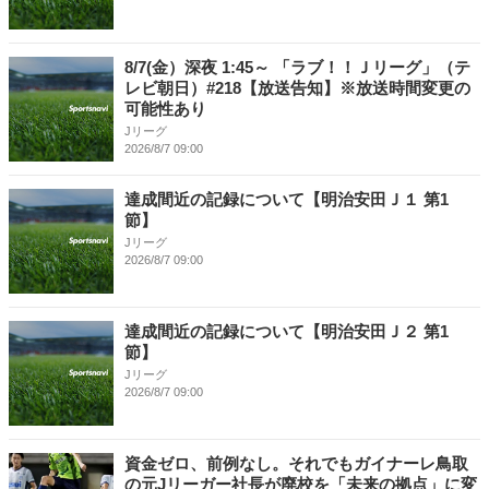
8/7(金）深夜 1:45～ 「ラブ！！Ｊリーグ」（テ
レビ朝日）#218【放送告知】※放送時間変更の
可能性あり
Jリーグ
2026/8/7 09:00
達成間近の記録について【明治安田Ｊ１ 第1
節】
Jリーグ
2026/8/7 09:00
達成間近の記録について【明治安田Ｊ２ 第1
節】
Jリーグ
2026/8/7 09:00
資金ゼロ、前例なし。それでもガイナーレ鳥取
の元Jリーガー社長が廃校を「未来の拠点」に変