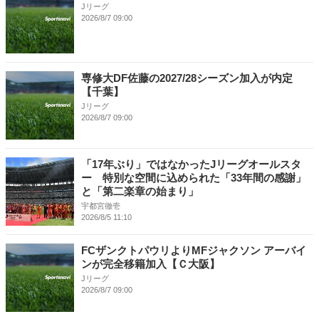
Jリーグ
2026/8/7 09:00
専修大DF佐藤の2027/28シーズン加入が内定
【千葉】
Jリーグ
2026/8/7 09:00
「17年ぶり」ではなかったJリーグオールスタ
ー 特別な空間に込められた「33年間の感謝」
と「第二楽章の始まり」
宇都宮徹壱
2026/8/5 11:10
FCザンクトパウリよりMFジャクソン アーバイ
ンが完全移籍加入【Ｃ大阪】
Jリーグ
2026/8/7 09:00