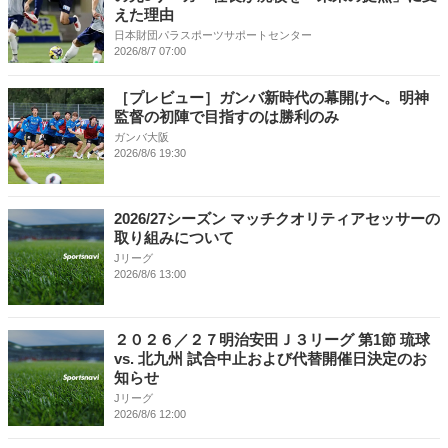
えた理由
日本財団パラスポーツサポートセンター
2026/8/7 07:00
［プレビュー］ガンバ新時代の幕開けへ。明神
監督の初陣で目指すのは勝利のみ
ガンバ大阪
2026/8/6 19:30
2026/27シーズン マッチクオリティアセッサーの
取り組みについて
Jリーグ
2026/8/6 13:00
２０２６／２７明治安田Ｊ３リーグ 第1節 琉球
vs. 北九州 試合中止および代替開催日決定のお
知らせ
Jリーグ
2026/8/6 12:00