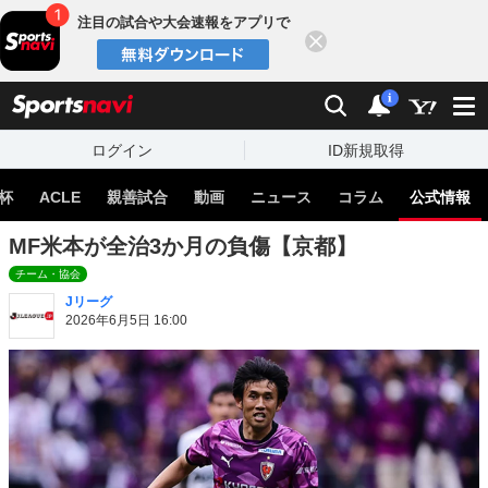
注目の試合や大会速報をアプリで
閉じる
sports
検索
通知
i
ログイン
ID新規取得
杯
ACLE
親善試合
動画
ニュース
コラム
公式情報
MF米本が全治3か月の負傷【京都】
チーム・協会
Jリーグ
2026年6月5日 16:00