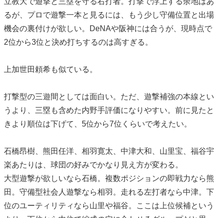
立教大で遊撃と三塁を守る右打者。打撃で浮上する余地はあ
るが、プロで遊撃一本と見るには、もう少し守備位置と出場
機会の裏付けが欲しい。DeNAや阪神には合うが、現時点で
2位から3位と決め打ちするのは高すぎる。
上加世田頼希も似ている。
打撃型の三遊間としては面白い。ただ、遊撃補強の本線とい
うより、三塁も含めた内野手評価になりやすい。前に見たと
きより順位は下げて、5位から7位くらいで考えたい。
石橋昂樹、熊田任洋、相羽寛太、中津大和、山里宝、福谷宇
楽あたりは、球団の好みでかなり見え方が変わる。
大型遊撃が欲しいなら石橋。複数ポジションの即戦力なら熊
田。守備型社会人遊撃なら相羽。走れる左打者なら中津。下
位のユーティリティなら山里や福谷。ここは上位候補という