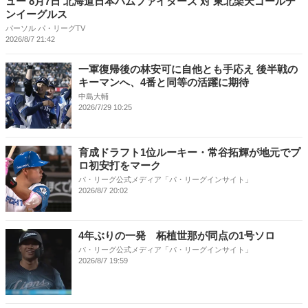
ュー 8月7日 北海道日本ハムファイターズ 対 東北楽天ゴールデ
ンイーグルス
パーソル パ・リーグTV
2026/8/7 21:42
一軍復帰後の林安可に自他とも手応え 後半戦の
キーマンへ、4番と同等の活躍に期待
中島大輔
2026/7/29 10:25
育成ドラフト1位ルーキー・常谷拓輝が地元でプ
ロ初安打をマーク
パ・リーグ公式メディア「パ・リーグインサイト」
2026/8/7 20:02
4年ぶりの一発 柘植世那が同点の1号ソロ
パ・リーグ公式メディア「パ・リーグインサイト」
2026/8/7 19:59