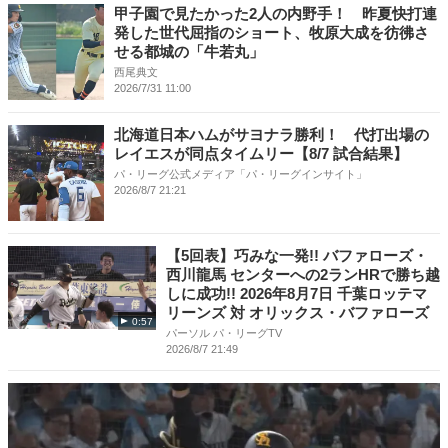
甲子園で見たかった2人の内野手！ 昨夏快打連
発した世代屈指のショート、牧原大成を彷彿さ
せる都城の「牛若丸」
西尾典文
2026/7/31 11:00
北海道日本ハムがサヨナラ勝利！ 代打出場の
レイエスが同点タイムリー【8/7 試合結果】
パ・リーグ公式メディア「パ・リーグインサイト」
2026/8/7 21:21
【5回表】巧みな一発!! バファローズ・
西川龍馬 センターへの2ランHRで勝ち越
しに成功!! 2026年8月7日 千葉ロッテマ
リーンズ 対 オリックス・バファローズ
0:57
パーソル パ・リーグTV
2026/8/7 21:49