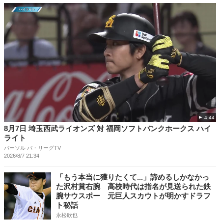
4:44
8月7日 埼玉西武ライオンズ 対 福岡ソフトバンクホークス ハイ
ライト
パーソル パ・リーグTV
2026/8/7 21:34
「もう本当に獲りたくて...」諦めるしかなかっ
た沢村賞右腕 高校時代は指名が見送られた鉄
腕サウスポー 元巨人スカウトが明かすドラフ
ト秘話
永松欣也