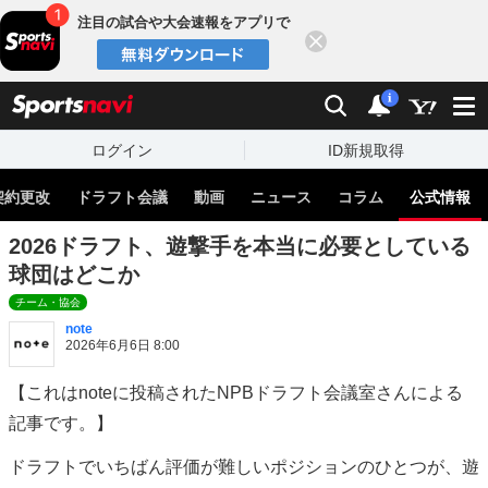
注目の試合や大会速報をアプリで
閉じる
sports
検索
通知
i
ログイン
ID新規取得
契約更改
ドラフト会議
動画
ニュース
コラム
公式情報
2026ドラフト、遊撃手を本当に必要としている
球団はどこか
チーム・協会
note
2026年6月6日 8:00
【これはnoteに投稿されたNPBドラフト会議室さんによる
記事です。】
ドラフトでいちばん評価が難しいポジションのひとつが、遊