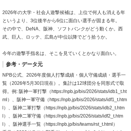
2026年の大学・社会人遊撃候補は、上位で何人も消える年
というより、3位後半から6位に面白い選手が固まる年。
その中で、DeNA、阪神、ソフトバンクがどう動くか。西
武、巨人、ロッテ、広島が中位以降でどう拾うか。
今年の遊撃手指名は、そこを見ていくとかなり面白い。
参考・データ元
NPB公式、2026年度個人打撃成績・個人守備成績・選手一
覧（2026年5月30日現在）。集計は12球団分を同形式で取
得。例: 阪神一軍打撃（https://npb.jp/bis/2026/stats/idb1_t.ht
ml）、阪神一軍守備（https://npb.jp/bis/2026/stats/idf1_t.htm
l）、阪神二軍打撃（https://npb.jp/bis/2026/stats/idb2_t.htm
l）、阪神二軍守備（https://npb.jp/bis/2026/stats/idf2_t.htm
l）、阪神選手一覧（https://npb.jp/bis/teams/rst_t.html）