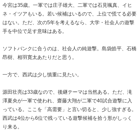
今宮は35歳。一軍では庄子雄大、二軍では石見颯真、イヒ
ネ・イツアもいる。若い候補はいるので、上位で慌てる必要
はない。ただ、次の5年を考えるなら、大学・社会人の遊撃
手を中位で足す意味はある。
ソフトバンクに合うのは、社会人の純遊撃。島袋皓平、石橋
昂樹、相羽寛太あたりだと思う。
一方で、西武は少し慎重に見たい。
源田壮亮は33歳なので、後継テーマは当然ある。ただ、滝
澤夏央が一軍で使われ、齋藤大翔が二軍で40試合遊撃に入
っている。ここを「高需要」と言い切ると、少し強すぎる。
西武は4位から6位で残っている遊撃候補を拾う形がしっく
り来る。