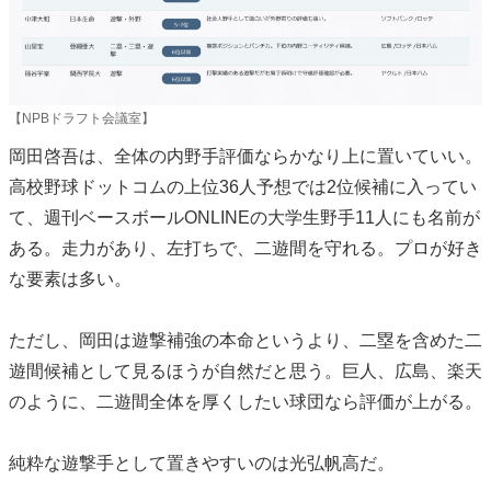
【NPBドラフト会議室】
岡田啓吾は、全体の内野手評価ならかなり上に置いていい。
高校野球ドットコムの上位36人予想では2位候補に入ってい
て、週刊ベースボールONLINEの大学生野手11人にも名前が
ある。走力があり、左打ちで、二遊間を守れる。プロが好き
な要素は多い。
ただし、岡田は遊撃補強の本命というより、二塁を含めた二
遊間候補として見るほうが自然だと思う。巨人、広島、楽天
のように、二遊間全体を厚くしたい球団なら評価が上がる。
純粋な遊撃手として置きやすいのは光弘帆高だ。