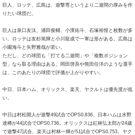
巨人、ロッテ、広島は、遊撃専というより二遊間の厚みを作
りたい球団だ。
巨人は泉口友汰、浦田俊輔、小濱佑斗、石塚裕惺と枚数が多
い。ロッテは友杉篤輝と小川龍成で一軍は形がある。広島は
小園海斗と矢野雅哉が若い。
ただし、どの球団も「打てる二遊間」や「複数ポジション
型」なら取る理由はある。岡田啓吾や熊田任洋のような選手
は、このあたりの球団で評価が上がりやすい。
中日、日本ハム、オリックス、楽天、ヤクルトは優先度が低
い。
中日は村松開人が遊撃49試合でOPS0.836。日本ハムは水野
達稀が44試合でOPS0.736。オリックスは紅林弘太郎が24歳
で遊撃47試合。楽天は村林一輝が51試合でOPS0.753。ヤク