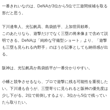
一番きれいなのは、DeNAが3位から5位で三遊間候補を取る
形だと思う。
下川邊隼人、光弘帆高、島袋皓平、上加世田頼希。
このあたりなら、遊撃だけでなく三塁の将来像まで含めて説
明できる。DeNAは「純粋な守備型ショート」より、「遊撃
も三塁も見られる内野手」のほうが記事としても納得感が出
る。
阪神は、光弘帆高か島袋皓平が一番分かりやすい。
小幡と競争させるなら、プロで遊撃に残る可能性を重視した
い。下川邊も合うが、三塁寄りに見られると阪神の優先度は
少し下がる。2位で前倒しするより、3位から5位で残ってい
たら取りたい。