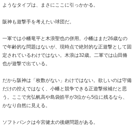
ようなタイプは、まさにここに引っかかる。
阪神も遊撃手を考えたい球団だ。
一軍では小幡竜平と木浪聖也の併用。小幡はまだ26歳なの
で年齢的な問題はないが、現時点で絶対的な正遊撃として固
定されているわけではない。木浪は32歳。二軍では山田脩
也が遊撃で出ている。
だから阪神は「枚数がない」わけではない。欲しいのは守備
だけの控えではなく、小幡と競争できる正遊撃候補だと思
う。ここで光弘帆高や島袋皓平が3位から5位に残るなら、
かなり自然に見える。
ソフトバンクは今宮健太の後継問題がある。