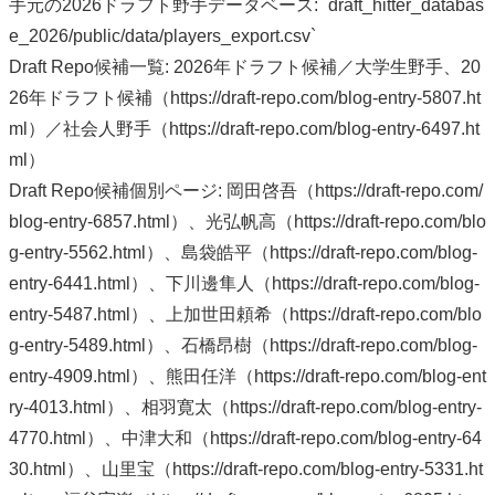
手元の2026ドラフト野手データベース: `draft_hitter_databas
e_2026/public/data/players_export.csv`
Draft Repo候補一覧: 2026年ドラフト候補／大学生野手、20
26年ドラフト候補（https://draft-repo.com/blog-entry-5807.ht
ml）／社会人野手（https://draft-repo.com/blog-entry-6497.ht
ml）
Draft Repo候補個別ページ: 岡田啓吾（https://draft-repo.com/
blog-entry-6857.html）、光弘帆高（https://draft-repo.com/blo
g-entry-5562.html）、島袋皓平（https://draft-repo.com/blog-
entry-6441.html）、下川邊隼人（https://draft-repo.com/blog-
entry-5487.html）、上加世田頼希（https://draft-repo.com/blo
g-entry-5489.html）、石橋昂樹（https://draft-repo.com/blog-
entry-4909.html）、熊田任洋（https://draft-repo.com/blog-ent
ry-4013.html）、相羽寛太（https://draft-repo.com/blog-entry-
4770.html）、中津大和（https://draft-repo.com/blog-entry-64
30.html）、山里宝（https://draft-repo.com/blog-entry-5331.ht