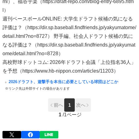
ml）、福谷宇楽（https://draft-repo.com/blog-entry-6895.htm
l）
週刊ベースボールONLINE: 大学生ドラフト候補の気になる
評価は？（https://dir.sp.baseball.findfriends.jp/yakyumatome/
detail.html?no=8727） 野手編、社会人ドラフト候補の気に
なる評価は？（https://dir.sp.baseball.findfriends.jp/yakyumat
ome/detail.html?no=8728）
高校野球ドットコム: 2026年ドラフト会議「上位指名36人」
を予想（https://www.hb-nippon.com/articles/11203）
2026ドラフト、遊撃手を本当に必要としている球団はどこか
※リンク先は外部サイトの場合があります
前へ
1
次へ
1
/
1ページ