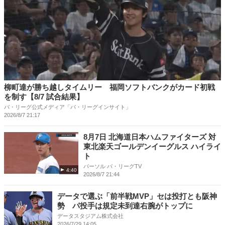
柳町達が勝ち越しタイムリー 福岡ソフトバンクがカード初戦
を制す【8/7 試合結果】
パ・リーグ公式メディア「パ・リーグインサイト」
2026/8/7 21:17
8月7日 北海道日本ハムファイターズ 対
東北楽天ゴールデンイーグルス ハイライ
ト
パーソル パ・リーグTV
4:40
2026/8/7 21:44
データで選ぶ「前半戦MVP」セは投打とも阪神
勢 パ投手は規定未到達右腕がトップに
データスタジアム株式会社
2026/7/29 14:05