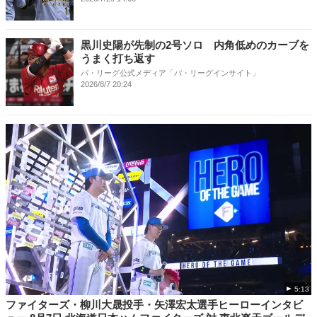
黒川史陽が先制の2号ソロ 内角低めのカーブを
うまく打ち返す
パ・リーグ公式メディア「パ・リーグインサイト」
2026/8/7 20:24
5:13
ファイターズ・柳川大晟投手・矢澤宏太選手ヒーローインタビ