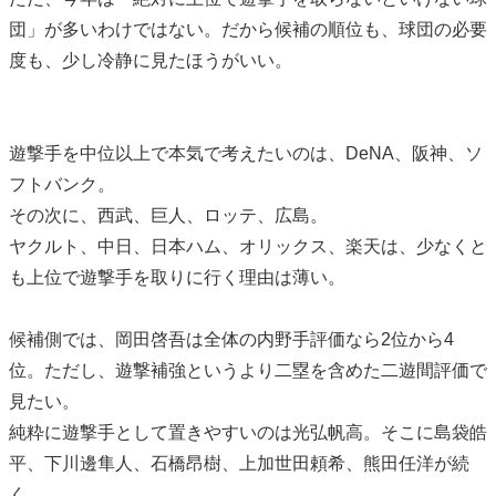
団」が多いわけではない。だから候補の順位も、球団の必要
度も、少し冷静に見たほうがいい。
遊撃手を中位以上で本気で考えたいのは、DeNA、阪神、ソ
フトバンク。
その次に、西武、巨人、ロッテ、広島。
ヤクルト、中日、日本ハム、オリックス、楽天は、少なくと
も上位で遊撃手を取りに行く理由は薄い。
候補側では、岡田啓吾は全体の内野手評価なら2位から4
位。ただし、遊撃補強というより二塁を含めた二遊間評価で
見たい。
純粋に遊撃手として置きやすいのは光弘帆高。そこに島袋皓
平、下川邊隼人、石橋昂樹、上加世田頼希、熊田任洋が続
く。