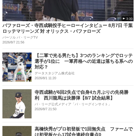
3:30
バファローズ・寺西成騎投手ヒーローインタビュー 8月7日 千葉
ロッテマリーンズ 対 オリックス・バファローズ
パーソル パ・リーグTV
2026/8/7 21:56
【二軍で光る男たち】3つのランキングでロッテ
選手が1位に 一軍昇格への近道は落ちる系への
対応？
データスタジアム株式会社
2026/8/1 11:20
寺西成騎が6回2失点で自身4カ月ぶりの先発勝
利 西川龍馬は決勝弾【8/7 試合結果】
パ・リーグ公式メディア「パ・リーグインサイト」
2026/8/7 21:50
高橋快秀がプロ初登板で1回無失点 ファームで
は初登板から17試合連続自責点0