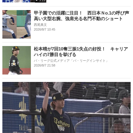
5:13
甲子園での活躍に注目！ 西日本Ｎo.1の呼び声
高い大型右腕、強肩光る名門不動のショート
西尾典文
2026/8/7 10:45
松本晴が7回10奪三振1失点の好投！ キャリア
ハイの7勝目を挙げる
パ・リーグ公式メディア「パ・リーグインサイト」
2026/8/7 21:58