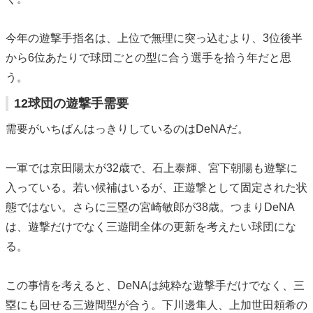
今年の遊撃手指名は、上位で無理に突っ込むより、3位後半
から6位あたりで球団ごとの型に合う選手を拾う年だと思
う。
12球団の遊撃手需要
需要がいちばんはっきりしているのはDeNAだ。
一軍では京田陽太が32歳で、石上泰輝、宮下朝陽も遊撃に
入っている。若い候補はいるが、正遊撃として固定された状
態ではない。さらに三塁の宮崎敏郎が38歳。つまりDeNA
は、遊撃だけでなく三遊間全体の更新を考えたい球団にな
る。
この事情を考えると、DeNAは純粋な遊撃手だけでなく、三
塁にも回せる三遊間型が合う。下川邊隼人、上加世田頼希の