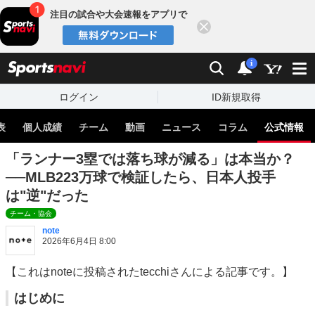
注目の試合や大会速報をアプリで
閉じる
sports
検索
通知
i
ログイン
ID新規取得
表
個人成績
チーム
動画
ニュース
コラム
公式情報
「ランナー3塁では落ち球が減る」は本当か？
──MLB223万球で検証したら、日本人投手
は"逆"だった
チーム・協会
note
2026年6月4日 8:00
【これはnoteに投稿されたtecchiさんによる記事です。】
はじめに