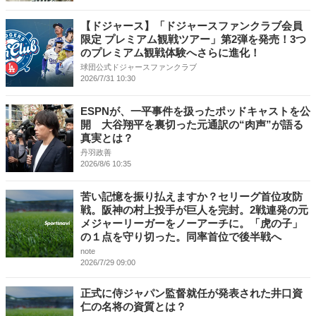
【ドジャース】「ドジャースファンクラブ会員
限定 プレミアム観戦ツアー」第2弾を発売！3つ
のプレミアム観戦体験へさらに進化！
球団公式ドジャースファンクラブ
2026/7/31 10:30
ESPNが、一平事件を扱ったポッドキャストを公
開 大谷翔平を裏切った元通訳の“肉声”が語る
真実とは？
丹羽政善
2026/8/6 10:35
苦い記憶を振り払えますか？セリーグ首位攻防
戦。阪神の村上投手が巨人を完封。2戦連発の元
メジャーリーガーをノーアーチに。「虎の子」
の１点を守り切った。同率首位で後半戦へ
note
2026/7/29 09:00
正式に侍ジャパン監督就任が発表された井口資
仁の名将の資質とは？