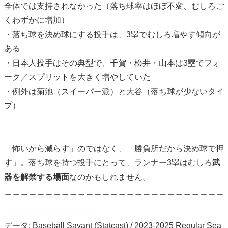
全体では支持されなかった（落ち球率はほぼ不変、むしろご
くわずかに増加）
・落ち球を決め球にする投手は、3塁でむしろ増やす傾向が
ある
・日本人投手はその典型で、千賀・松井・山本は3塁でフォ
ーク／スプリットを大きく増やしていた
・例外は菊池（スイーパー派）と大谷（落ち球が少ないタイ
プ）
「怖いから減らす」のではなく、「勝負所だから決め球で押
す」。落ち球を持つ投手にとって、ランナー3塁はむしろ
武
器を解禁する場面
なのかもしれません。
＿＿＿＿＿＿＿＿＿＿＿＿＿＿＿＿＿＿＿＿＿＿＿＿＿＿＿
＿＿＿＿＿＿＿＿＿＿＿
データ: Baseball Savant (Statcast) / 2023-2025 Regular Sea