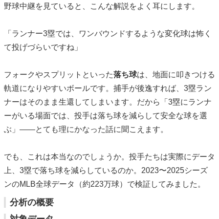
野球中継を見ていると、こんな解説をよく耳にします。
「ランナー3塁では、ワンバウンドするような変化球は怖く
て投げづらいですね」
フォークやスプリットといった
落ち球
は、地面に叩きつける
軌道になりやすいボールです。捕手が後逸すれば、3塁ラン
ナーはそのまま生還してしまいます。だから「3塁にランナ
ーがいる場面では、投手は落ち球を減らして安全な球を選
ぶ」——とても理にかなった話に聞こえます。
でも、これは本当なのでしょうか。投手たちは実際にデータ
上、3塁で落ち球を減らしているのか。2023〜2025シーズ
ンのMLB全球データ（約223万球）で検証してみました。
分析の概要