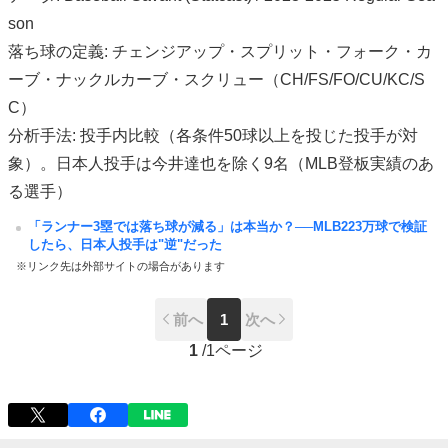
son
落ち球の定義: チェンジアップ・スプリット・フォーク・カ
ーブ・ナックルカーブ・スクリュー（CH/FS/FO/CU/KC/S
C）
分析手法: 投手内比較（各条件50球以上を投じた投手が対
象）。日本人投手は今井達也を除く9名（MLB登板実績のあ
る選手）
「ランナー3塁では落ち球が減る」は本当か？──MLB223万球で検証
したら、日本人投手は"逆"だった
※リンク先は外部サイトの場合があります
前へ
1
次へ
1
/
1ページ