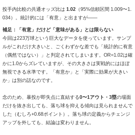
投手内比較の共通オッズ比は
1.02
（95%信頼区間 1.009〜1.
034）。統計的には「有意」と出ますが——
補足：「有意」だけど「意味がある」とは限らない
今回は223万球という巨大なデータを使っています。サンプ
ルがこれだけ大きいと、ごくわずかな差でも「統計的に有意
（偶然ではない）」と判定されてしまいます。OR=1.02は確
かに1.0からズレていますが、その大きさは実戦的にはほぼ
無視できる水準です。「有意か」と「実際に効果が大きい
か」は別の話なのです。
念のため、暴投が即失点に直結する
0〜1アウト・3塁
の場面
だけを抜き出しても、落ち球を抑える傾向は見られませんで
した（むしろ+0.68ポイント）。落ち球の定義からチェンジ
アップを外しても、結論は変わりません。