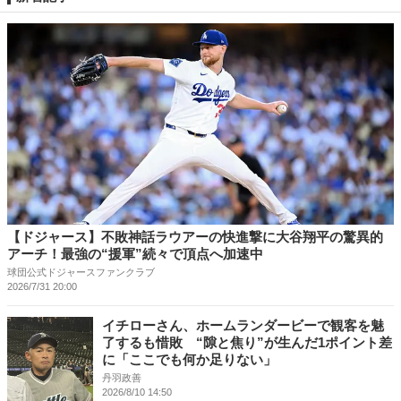
【ドジャース】不敗神話ラウアーの快進撃に大谷翔平の驚異的
アーチ！最強の“援軍”続々で頂点へ加速中
球団公式ドジャースファンクラブ
2026/7/31 20:00
イチローさん、ホームランダービーで観客を魅
了するも惜敗 “隙と焦り”が生んだ1ポイント差
に「ここでも何か足りない」
丹羽政善
2026/8/10 14:50