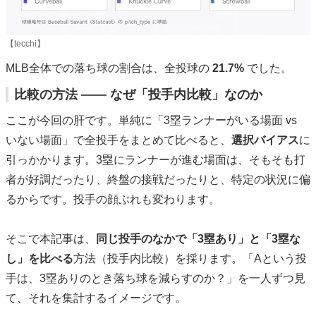
【tecchi】
MLB全体での落ち球の割合は、全投球の
21.7%
でした。
比較の方法 ―― なぜ「投手内比較」なのか
ここが今回の肝です。単純に「3塁ランナーがいる場面 vs
いない場面」で全投手をまとめて比べると、
選択バイアス
に
引っかかります。3塁にランナーが進む場面は、そもそも打
者が好調だったり、終盤の接戦だったりと、特定の状況に偏
るからです。投手の顔ぶれも変わります。
そこで本記事は、
同じ投手のなかで「3塁あり」と「3塁な
し」を比べる
方法（投手内比較）を採ります。「Aという投
手は、3塁ありのとき落ち球を減らすのか？」を一人ずつ見
て、それを集計するイメージです。