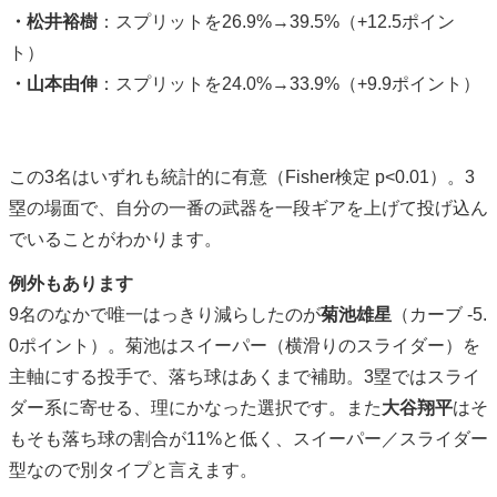
・松井裕樹
：スプリットを26.9%→39.5%（+12.5ポイン
ト）
・山本由伸
：スプリットを24.0%→33.9%（+9.9ポイント）
この3名はいずれも統計的に有意（Fisher検定 p<0.01）。3
塁の場面で、自分の一番の武器を一段ギアを上げて投げ込ん
でいることがわかります。
例外もあります
9名のなかで唯一はっきり減らしたのが
菊池雄星
（カーブ -5.
0ポイント）。菊池はスイーパー（横滑りのスライダー）を
主軸にする投手で、落ち球はあくまで補助。3塁ではスライ
ダー系に寄せる、理にかなった選択です。また
大谷翔平
はそ
もそも落ち球の割合が11%と低く、スイーパー／スライダー
型なので別タイプと言えます。