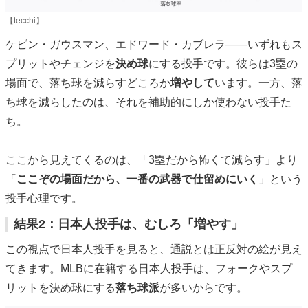
【tecchi】
ケビン・ガウスマン、エドワード・カブレラ——いずれもス
プリットやチェンジを
決め球
にする投手です。彼らは3塁の
場面で、落ち球を減らすどころか
増やして
います。一方、落
ち球を減らしたのは、それを補助的にしか使わない投手た
ち。
ここから見えてくるのは、「3塁だから怖くて減らす」より
「
ここぞの場面だから、一番の武器で仕留めにいく
」という
投手心理です。
結果2：日本人投手は、むしろ「増やす」
この視点で日本人投手を見ると、通説とは正反対の絵が見え
てきます。MLBに在籍する日本人投手は、フォークやスプ
リットを決め球にする
落ち球派
が多いからです。