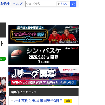
! JAPAN
ヘルプ
えなこ
検索
ト
協会
編集部ピックアップ
松山英樹ら出場 米国男子3日目