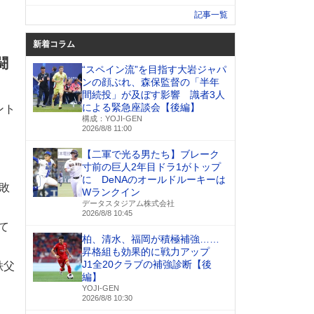
記事一覧
新着コラム
闘
“スペイン流”を目指す大岩ジャパ
ンの顔ぶれ、森保監督の「半年
間続投」が及ぼす影響 識者3人
による緊急座談会【後編】
ント
構成：YOJI-GEN
2026/8/8 11:00
【二軍で光る男たち】ブレーク
寸前の巨人2年目ドラ1がトップ
に DeNAのオールドルーキーは
敗
Wランクイン
データスタジアム株式会社
2026/8/8 10:45
て
柏、清水、福岡が積極補強……
昇格組も効果的に戦力アップ
J1全20クラブの補強診断【後
秩父
編】
YOJI-GEN
2026/8/8 10:30