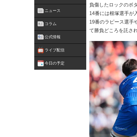
負傷したロックのボ
ニュース
14番には根塚選手が
19番のラピース選手
コラム
て勝負どころを託さ
公式情報
ライブ配信
今日の予定