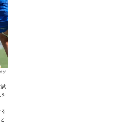
差が
に試
れを
する
7と