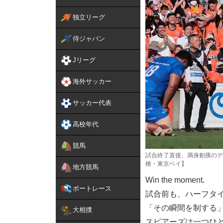
独立リーグ
侍ジャパン
Jリーグ
海外サッカー
サッカー代表
高校年代
競馬
試合終了直後、満身創痍のデ
橋・東京ベイ】
地方競馬
Win the moment.
ボートレース
試合前も、ハーフタ
「その瞬間を制する
大相撲
スピアーズは一つひ