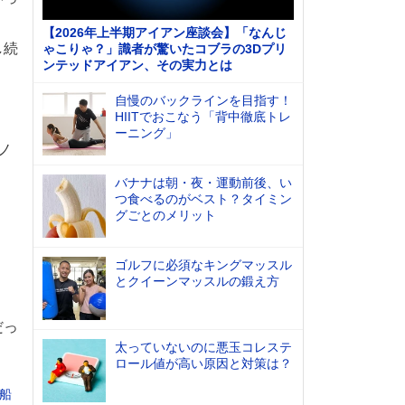
【2026年上半期アイアン座談会】「なんじ
し続
ゃこりゃ？」識者が驚いたコブラの3Dプリ
ンテッドアイアン、その実力とは
自慢のバックラインを目指す！
HIITでおこなう「背中徹底トレ
ーニング」
ノ
バナナは朝・夜・運動前後、い
つ食べるのがベスト？タイミン
グごとのメリット
ゴルフに必須なキングマッスル
とクイーンマッスルの鍛え方
だっ
太っていないのに悪玉コレステ
ロール値が高い原因と対策は？
ズ船