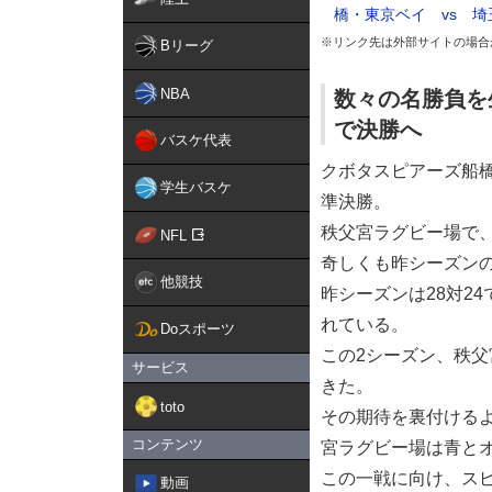
橋・東京ベイ vs 
※リンク先は外部サイトの場合
Bリーグ
NBA
数々の名勝負を
で決勝へ
バスケ代表
クボタスピアーズ船
学生バスケ
準決勝。
秩父宮ラグビー場で
NFL
奇しくも昨シーズン
他競技
昨シーズンは28対2
れている。
Doスポーツ
この2シーズン、秩
サービス
きた。
toto
その期待を裏付けるよ
コンテンツ
宮ラグビー場は青と
この一戦に向け、ス
動画