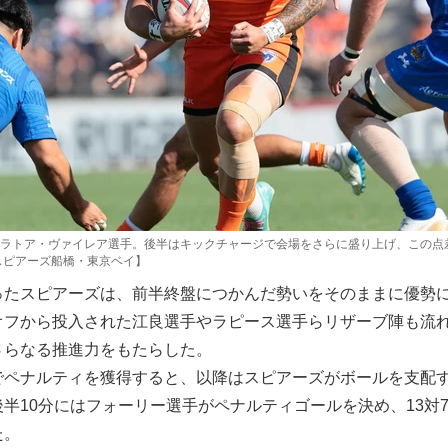
ラトア・ヴァイレア選手。後半はキックチャージで会場をさらに盛り上げ、この点
スピアーズ船橋・東京ベイ】
ったスピアーズは、前半終盤につかんだ勢いをそのままに優勢
オフから投入された江良選手やラピース選手らリザーブ陣も流
さらなる推進力をもたらした。
でペナルティを獲得すると、以降はスピアーズがボールを支配
半10分にはフォーリー選手がペナルティゴールを決め、13対
た。