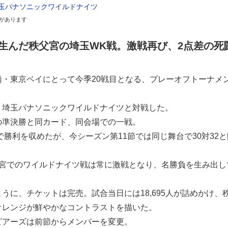
埼玉パナソニックワイルドナイツ
があります
生んだ秩父宮の埼玉WK戦。激戦再び、2点差の死
橋・東京ベイにとって今季20戦目となる、プレーオフトーナメ
、埼玉パナソニックワイルドナイツと対戦した。
の準決勝と同カード、同会場での一戦。
4で勝利を収めたが、今シーズン第11節では同じ舞台で30対32と
父宮でのワイルドナイツ戦は常に激戦となり、名勝負を生み出し
うに、チケットは完売。試合当日には18,695人が詰めかけ、
オレンジが鮮やかなコントラストを描いた。
ピアーズは前節からメンバーを変更。