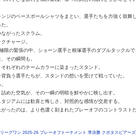
レンジのベースボールシャツをまとい、選手たちを力強く鼓舞
った。
つながったスクラム。
ックチャージ。
う極限の緊張の中、ショーン選手と根塚選手のダブルタックルで
た、その瞬間も。
、それぞれのチームカラーに染まったスタンド。
を背負う選手たちが、スタンドの想いを受けて戦っていた。
る。
り詰めた空気が、その一瞬の明暗を鮮やかに映し出す。
スタジアムには歓喜と悔しさ、対照的な感情が交差する。
上がったのは、より色濃く刻まれたプレーオフのコントラスト
リーグワン 2025-26 プレーオフトーナメント 準決勝 クボタスピアー