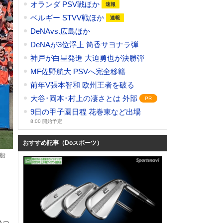
オランダ PSV戦ほか
ベルギー STVV戦ほか
DeNAvs.広島ほか
DeNAが3位浮上 筒香サヨナラ弾
神戸が白星発進 大迫勇也が決勝弾
MF佐野航大 PSVへ完全移籍
前年V張本智和 欧州王者を破る
大谷･岡本･村上の凄さとは 外部
9日の甲子園日程 花巻東など出場
8:00 開始予定
おすすめ記事（Doスポーツ）
船
いっ