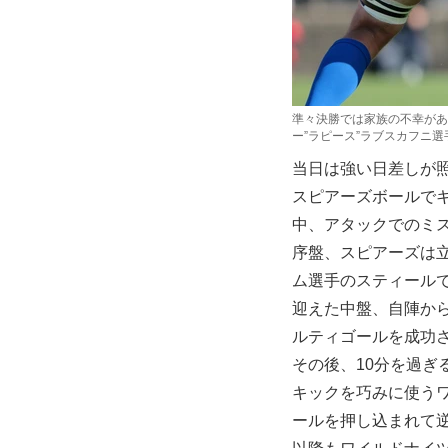
準々決勝では家族の不幸があ
ー”ラピース”ラブスカフニ
当日は強い日差しが
スピアーズボールで
中、アタックでのミ
序盤、スピアーズは
ム選手のスティール
迎えた中盤、自陣から
ルティゴールを成功さ
その後、10分を過ぎ
キックを巧みに使う
ールを押し込まれて