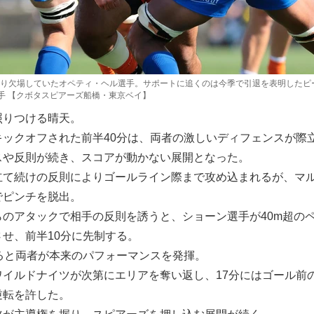
り欠場していたオペティ・ヘル選手。サポートに追くのは今季で引退を表明したピ
選手 【クボタスピアーズ船橋・東京ベイ】
照りつける晴天。
キックオフされた前半40分は、両者の激しいディフェンスが際
スや反則が続き、スコアが動かない展開となった。
立て続けの反則によりゴールライン際まで攻め込まれるが、マ
でピンチを脱出。
のアタックで相手の反則を誘うと、ショーン選手が40m超の
せ、前半10分に先制する。
ると両者が本来のパフォーマンスを発揮。
ワイルドナイツが次第にエリアを奪い返し、17分にはゴール前
逆転を許した。