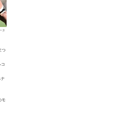
ータ
立つ
ルコ
ペナ
のモ