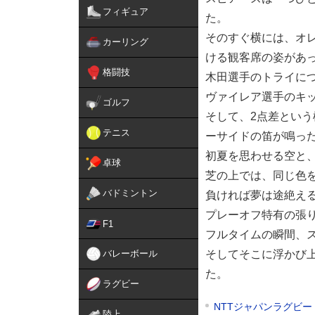
フィギュア
た。
そのすぐ横には、オ
カーリング
ける観客席の姿があ
格闘技
木田選手のトライに
ヴァイレア選手のキ
ゴルフ
そして、2点差とい
テニス
ーサイドの笛が鳴っ
初夏を思わせる空と
卓球
芝の上では、同じ色
バドミントン
負ければ夢は途絶え
プレーオフ特有の張
F1
フルタイムの瞬間、
バレーボール
そしてそこに浮かび
た。
ラグビー
NTTジャパンラグビー 
陸上