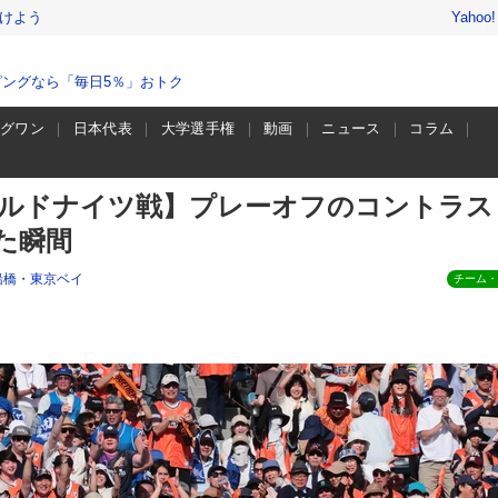
けよう
Yahoo
ングなら「毎日5％」おトク
ーグワン
日本代表
大学選手権
動画
ニュース
コラム
イルドナイツ戦】プレーオフのコントラス
れた瞬間
船橋・東京ベイ
チーム・