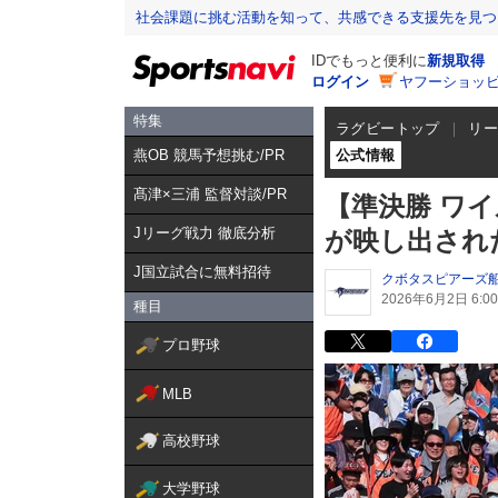
社会課題に挑む活動を知って、共感できる支援先を見つ
IDでもっと便利に
新規取得
ログイン
ヤフーショッピ
特集
ラグビートップ
リ
燕OB 競馬予想挑む/PR
公式情報
髙津×三浦 監督対談/PR
【準決勝 ワ
Jリーグ戦力 徹底分析
が映し出さ
J国立試合に無料招待
クボタスピアーズ
2026年6月2日 6:00
種目
プロ野球
MLB
高校野球
大学野球