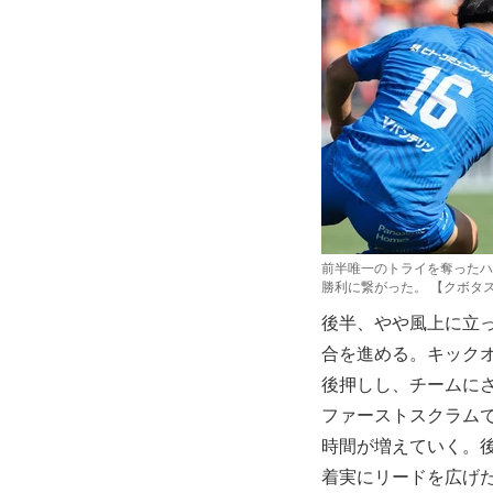
前半唯一のトライを奪ったハ
勝利に繋がった。 【クボタ
後半、やや風上に立
合を進める。キック
後押しし、チームに
ファーストスクラム
時間が増えていく。後
着実にリードを広げ