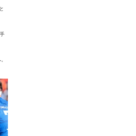
と
手
へ。