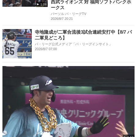
西武ライオンズ 対 福岡ソフトバンクホ
1:08
ークス
パーソル パ・リーグTV
2026/8/7 20:21
寺地隆成が二軍合流後3試合連続安打中【8/7 パ
二軍見どころ】
パ・リーグ公式メディア「パ・リーグインサイト」
2026/8/7 07:00