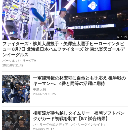
5:13
ファイターズ・柳川大晟投手・矢澤宏太選手ヒーローインタビ
ュー 8月7日 北海道日本ハムファイターズ 対 東北楽天ゴールデ
ンイーグルス
パーソル パ・リーグTV
2026/8/7 21:42
一軍復帰後の林安可に自他とも手応え 後半戦の
キーマンへ、4番と同等の活躍に期待
中島大輔
2026/7/29 10:25
柳町達が勝ち越しタイムリー 福岡ソフトバン
クがカード初戦を制す【8/7 試合結果】
パ・リーグ公式メディア「パ・リーグインサイト」
2026/8/7 21:17