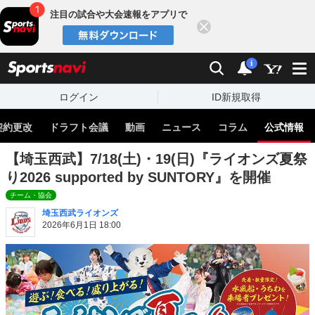
注目の試合や大会速報をアプリで
閉じる
sports
検索
通知
i
ログイン
ID新規取得
契約更改
ドラフト会議
動画
ニュース
コラム
公式情報
【埼玉西武】7/18(土)・19(日)『ライオンズ夏祭
り2026 supported by SUNTORY』を開催
チーム・協会
埼玉西武ライオンズ
2026年6月1日 18:00