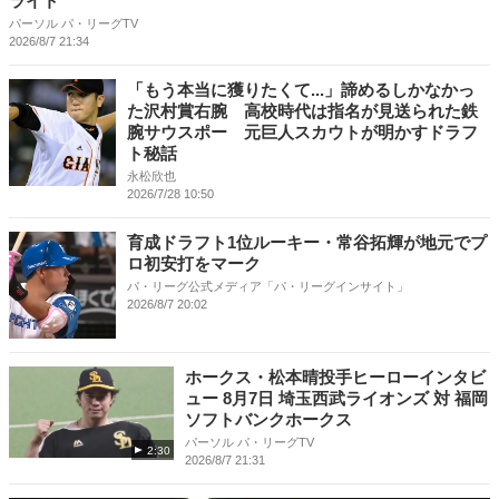
ライト
パーソル パ・リーグTV
2026/8/7 21:34
「もう本当に獲りたくて...」諦めるしかなかっ
た沢村賞右腕 高校時代は指名が見送られた鉄
腕サウスポー 元巨人スカウトが明かすドラフ
ト秘話
永松欣也
2026/7/28 10:50
育成ドラフト1位ルーキー・常谷拓輝が地元でプ
ロ初安打をマーク
パ・リーグ公式メディア「パ・リーグインサイト」
2026/8/7 20:02
ホークス・松本晴投手ヒーローインタビ
ュー 8月7日 埼玉西武ライオンズ 対 福岡
ソフトバンクホークス
パーソル パ・リーグTV
2:30
2026/8/7 21:31