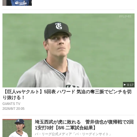
0:17
【巨人vsヤクルト】5回表 ハワード 気迫の奪三振でピンチを切
り抜ける！
GIANTS TV
2026/8/7 20:05
埼玉西武が虎に敗れる 菅井信也が復帰戦で2回
1安打0封【8/6 二軍試合結果】
パ・リーグ公式メディア「パ・リーグインサイト」