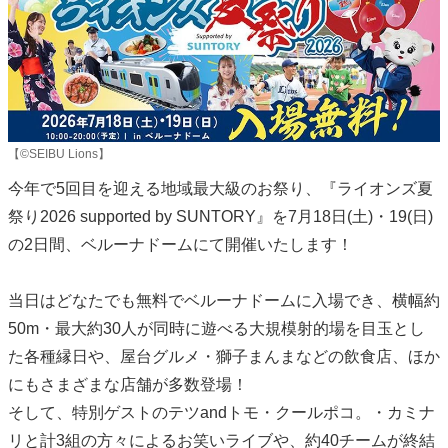
【©SEIBU Lions】
今年で5回目を迎える地域最大級のお祭り、『ライオンズ夏
祭り2026 supported by SUNTORY』を7月18日(土)・19(日)
の2日間、ベルーナドームにて開催いたします！
当日はどなたでも無料でベルーナドームに入場でき、横幅約
50m・最大約30人が同時に遊べる大規模射的場を目玉とし
た各種縁日や、屋台グルメ・獅子まんまなどの飲食店、ほか
にもさまざまな店舗が多数登場！
そして、特別ゲストのテツandトモ・クールポコ。・カミナ
リと計3組の方々によるお笑いライブや、約40チームが終結