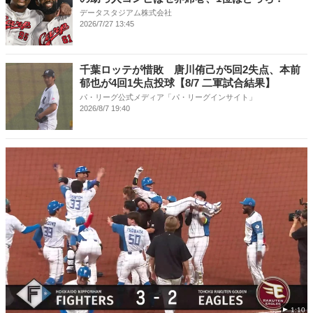
データスタジアム株式会社
2026/7/27 13:45
千葉ロッテが惜敗 唐川侑己が5回2失点、本前
郁也が4回1失点投球【8/7 二軍試合結果】
パ・リーグ公式メディア「パ・リーグインサイト」
2026/8/7 19:40
1:10