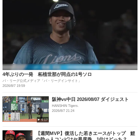
4年ぶりの一発 柘植世那が同点の1号ソロ
パ・リーグ公式メディア「パ・リーグインサイト」
2026/8/7 19:59
阪神vs中日 2026/08/07 ダイジェスト
HANSHIN Tigers.
2026/8/7 21:24
5:17
【週間MVP】復活した若きエースがトップ 鯉
の助っ人コンビはセ界席巻、1位はどっち？