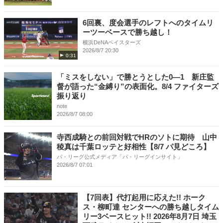
6回裏、度会選手のレフトへのタイムリ
ーツーベースで勝ち越し！
横浜DeNAベイスターズ
2026/8/7 20:30
0:31
「ミスをしない」で勝とうとした0―1 新庄監
督が語った“金縛り”の表面化。8/4 ファイターズ
振り返り
note
2026/8/7 08:00
寺西成騎との前回対戦でHRのソトに期待 山中
稜真は千葉ロッテと好相性【8/7 パ見どころ】
パ・リーグ公式メディア「パ・リーグインサイト」
2026/8/7 07:01
【7回表】代打起用に応えた!! ホーク
ス・柳町達 センターへの勝ち越しタイム
リー3ベースヒット!! 2026年8月7日 埼玉