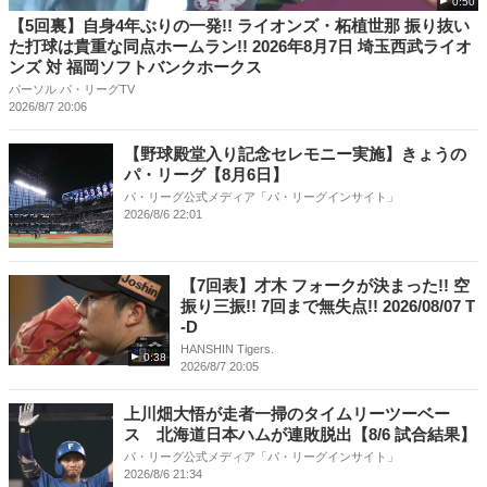
0:50
【5回裏】自身4年ぶりの一発!! ライオンズ・柘植世那 振り抜い
た打球は貴重な同点ホームラン!! 2026年8月7日 埼玉西武ライオ
ンズ 対 福岡ソフトバンクホークス
パーソル パ・リーグTV
2026/8/7 20:06
【野球殿堂入り記念セレモニー実施】きょうの
パ・リーグ【8月6日】
パ・リーグ公式メディア「パ・リーグインサイト」
2026/8/6 22:01
【7回表】才木 フォークが決まった!! 空
振り三振!! 7回まで無失点!! 2026/08/07 T
-D
HANSHIN Tigers.
0:38
2026/8/7 20:05
上川畑大悟が走者一掃のタイムリーツーベー
ス 北海道日本ハムが連敗脱出【8/6 試合結果】
パ・リーグ公式メディア「パ・リーグインサイト」
2026/8/6 21:34