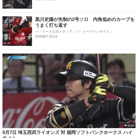
黒川史陽が先制の2号ソロ 内角低めのカーブを
うまく打ち返す
パ・リーグ公式メディア「パ・リーグインサイト」
2026/8/7 20:24
4:44
8月7日 埼玉西武ライオンズ 対 福岡ソフトバンクホークス ハイ