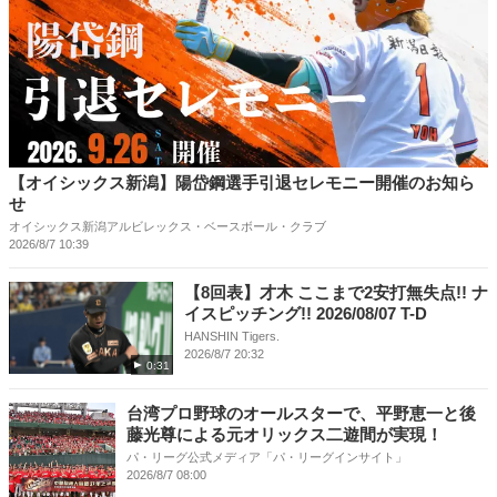
【オイシックス新潟】陽岱鋼選手引退セレモニー開催のお知ら
せ
オイシックス新潟アルビレックス・ベースボール・クラブ
2026/8/7 10:39
【8回表】才木 ここまで2安打無失点!! ナ
イスピッチング!! 2026/08/07 T-D
HANSHIN Tigers.
2026/8/7 20:32
0:31
台湾プロ野球のオールスターで、平野恵一と後
藤光尊による元オリックス二遊間が実現！
パ・リーグ公式メディア「パ・リーグインサイト」
2026/8/7 08:00