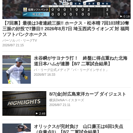
0:18
【7回裏】最後は3者連続三振!! ホークス・松本晴 7回103球10奪
三振の好投で7勝目!! 2026年8月7日 埼玉西武ライオンズ 対 福岡
ソフトバンクホークス
パーソル パ・リーグTV
2026/8/7 21:15
水谷瞬がサヨナラ打！ 終盤に得点重ねた北海
道日本ハムが連勝【8/7 二軍試合結果】
パ・リーグ公式メディア「パ・リーグインサイト」
2026/8/7 16:33
8/7(金)対広島東洋カープ ダイジェスト
横浜DeNAベイスターズ
2026/8/7 21:11
2:46
オリックスが完封負け 山口廉王は6回1失点
（自責点0）【8/7 二軍試合結果】