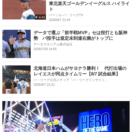
東北楽天ゴールデンイーグルス ハイライ
ト
パーソル パ・リーグTV
4:40
2026/8/7 21:44
データで選ぶ「前半戦MVP」セは投打とも阪神
勢 パ投手は規定未到達右腕がトップに
データスタジアム株式会社
2026/7/29 14:05
北海道日本ハムがサヨナラ勝利！ 代打出場の
レイエスが同点タイムリー【8/7 試合結果】
パ・リーグ公式メディア「パ・リーグインサイト」
2026/8/7 21:21