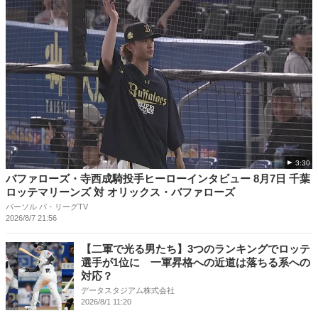
3:30
バファローズ・寺西成騎投手ヒーローインタビュー 8月7日 千葉
ロッテマリーンズ 対 オリックス・バファローズ
パーソル パ・リーグTV
2026/8/7 21:56
【二軍で光る男たち】3つのランキングでロッテ
選手が1位に 一軍昇格への近道は落ちる系への
対応？
データスタジアム株式会社
2026/8/1 11:20