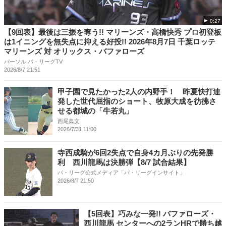
0:27
【9回表】最後は三振を奪う!! マリーンズ・高橋快秀 プロ初登板
は1イニングを無失点に抑える好投!! 2026年8月7日 千葉ロッテ
マリーンズ 対 オリックス・バファローズ
パーソル パ・リーグTV
2026/8/7 21:51
甲子園で見たかった2人の内野手！ 昨夏快打連
発した世代屈指のショート、牧原大成を彷彿さ
せる都城の「牛若丸」
西尾典文
2026/7/31 11:00
寺西成騎が6回2失点で自身4カ月ぶりの先発勝
利 西川龍馬は決勝弾【8/7 試合結果】
パ・リーグ公式メディア「パ・リーグインサイト」
2026/8/7 21:50
【5回表】巧みな一発!! バファローズ・
西川龍馬 センターへの2ランHRで勝ち越