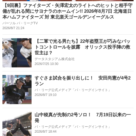
【9回裏】ファイターズ・矢澤宏太のライトへのヒットと相手守
備が乱れる間にサヨナラのホームイン!! 2026年8月7日 北海道日
本ハムファイターズ 対 東北楽天ゴールデンイーグルス
パーソル パ・リーグTV
2026/8/7 21:24
【二軍で光る男たち】22年盗塁王が巧みなバッ
トコントロールを披露 オリックス投手陣の救
世主は？
データスタジアム株式会社
2026/7/25 10:30
すぐさま試合を振り出しに！ 安田尚憲が4号2
ラン
パ・リーグ公式メディア「パ・リーグインサイト」
2026/8/7 19:10
山中稜真が先制の2号ソロ！ 7月19日以来の一
発
パ・リーグ公式メディア「パ・リーグインサイト」
2026/8/7 18:44