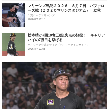
マリーンズ戦記２０２６ ８月７日 バファロ
ーズ戦（ＺＯＺＯマリンスタジアム） 立秋
千葉ロッテマリーンズ
2026/8/7 22:18
松本晴が7回10奪三振1失点の好投！ キャリア
ハイの7勝目を挙げる
パ・リーグ公式メディア「パ・リーグインサイト」
2026/8/7 21:58