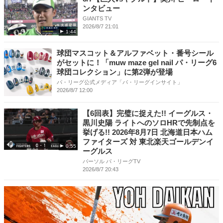
ンタビュー
GIANTS TV
2026/8/7 21:01
1:44
球団マスコット＆アルファベット・番号シール
がセットに！「muw maze gel nail パ・リーグ6
球団コレクション」に第2弾が登場
パ・リーグ公式メディア「パ・リーグインサイト」
2026/8/7 12:00
【6回表】完璧に捉えた!! イーグルス・
黒川史陽 ライトへのソロHRで先制点を
挙げる!! 2026年8月7日 北海道日本ハム
ファイターズ 対 東北楽天ゴールデンイ
0:55
ーグルス
パーソル パ・リーグTV
2026/8/7 20:43