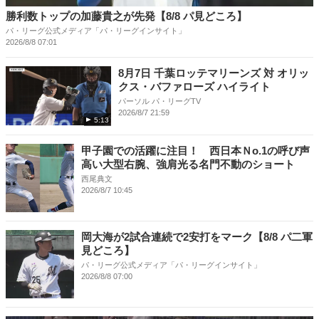
勝利数トップの加藤貴之が先発【8/8 パ見どころ】
パ・リーグ公式メディア「パ・リーグインサイト」
2026/8/8 07:01
8月7日 千葉ロッテマリーンズ 対 オリッ
クス・バファローズ ハイライト
パーソル パ・リーグTV
2026/8/7 21:59
5:13
甲子園での活躍に注目！ 西日本Ｎo.1の呼び声
高い大型右腕、強肩光る名門不動のショート
西尾典文
2026/8/7 10:45
岡大海が2試合連続で2安打をマーク【8/8 パ二軍
見どころ】
パ・リーグ公式メディア「パ・リーグインサイト」
2026/8/8 07:00