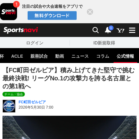
注目の試合や大会速報をアプリで
閉じる
sports
検索
通知
i
ログイン
ID新規取得
杯
ACLE
親善試合
動画
ニュース
コラム
公式情報
【FC町田ゼルビア】積み上げてきた堅守で挑む
最終決戦! リーグNo.1の攻撃力を誇る名古屋と
の第1戦へ
チーム・協会
FC町田ゼルビア
2026年5月30日 7:00