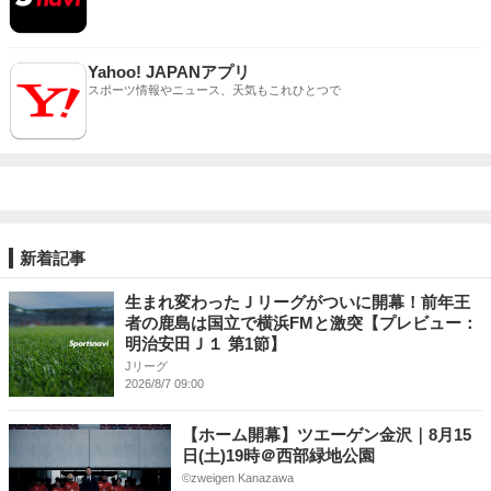
Yahoo! JAPANアプリ
スポーツ情報やニュース、天気もこれひとつで
新着記事
生まれ変わったＪリーグがついに開幕！前年王
者の鹿島は国立で横浜FMと激突【プレビュー：
明治安田Ｊ１ 第1節】
Jリーグ
2026/8/7 09:00
【ホーム開幕】ツエーゲン金沢｜8月15
日(土)19時＠西部緑地公園
©︎zweigen Kanazawa