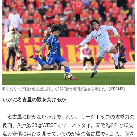
昨季のリーグ戦は名古屋に対して2戦2勝と町田が強さを示した 【©FCMZ】
いかに名古屋の隙を突けるか
名古屋に隙がないわけでもない。リーグトップの攻撃力の
反面、失点数28はWESTでワーストタイ。直近2試合で10失
点と守備に綻びを見せているのが今の名古屋でもある。隙を