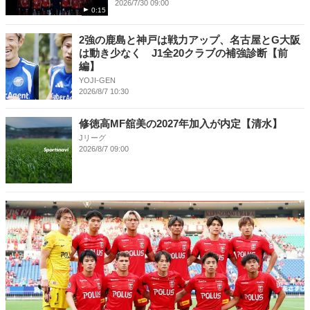
2026/7/30 09:00
0:15
2強の鹿島と神戸は戦力アップ、名古屋とG大阪
は動き少なく J1全20クラブの補強診断【前
編】
YOJI-GEN
2026/8/7 10:30
修徳高MF舘美の2027年加入が内定【清水】
Jリーグ
2026/8/7 09:00