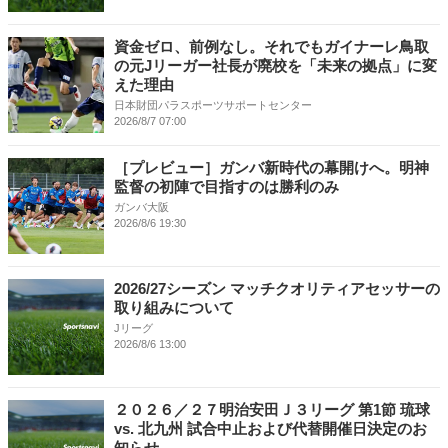
資金ゼロ、前例なし。それでもガイナーレ鳥取
の元Jリーガー社長が廃校を「未来の拠点」に変
えた理由
日本財団パラスポーツサポートセンター
2026/8/7 07:00
［プレビュー］ガンバ新時代の幕開けへ。明神
監督の初陣で目指すのは勝利のみ
ガンバ大阪
2026/8/6 19:30
2026/27シーズン マッチクオリティアセッサーの
取り組みについて
Jリーグ
2026/8/6 13:00
２０２６／２７明治安田Ｊ３リーグ 第1節 琉球
vs. 北九州 試合中止および代替開催日決定のお
知らせ