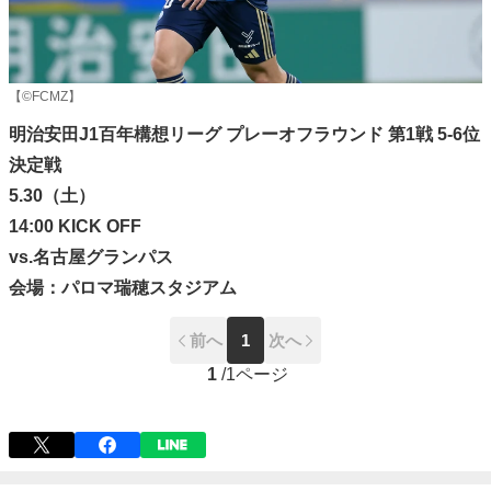
【©FCMZ】
明治安田J1百年構想リーグ プレーオフラウンド 第1戦 5-6位
決定戦
5.30（土）
14:00 KICK OFF
vs.名古屋グランパス
会場：パロマ瑞穂スタジアム
前へ
1
次へ
1
/
1ページ