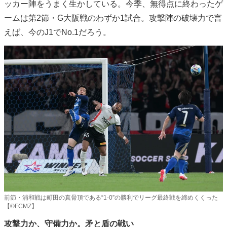
ッカー陣をうまく生かしている。今季、無得点に終わったゲ
ームは第2節・G大阪戦のわずか1試合。攻撃陣の破壊力で言
えば、今のJ1でNo.1だろう。
前節・浦和戦は町田の真骨頂である“1-0”の勝利でリーグ最終戦を締めくくった
【©FCMZ】
攻撃力か、守備力か。矛と盾の戦い