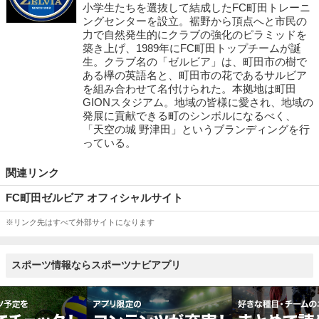
小学生たちを選抜して結成したFC町田トレーニ
ングセンターを設立。裾野から頂点へと市民の
力で自然発生的にクラブの強化のピラミッドを
築き上げ、1989年にFC町田トップチームが誕
生。クラブ名の「ゼルビア」は、町田市の樹で
ある欅の英語名と、町田市の花であるサルビア
を組み合わせて名付けられた。本拠地は町田
GIONスタジアム。地域の皆様に愛され、地域の
発展に貢献できる町のシンボルになるべく、
「天空の城 野津田」というブランディングを行
っている。
関連リンク
FC町田ゼルビア オフィシャルサイト
※リンク先はすべて外部サイトになります
スポーツ情報ならスポーツナビアプリ