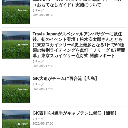
（おもてなしガイド）実施について
Jリーグ
2026/8/5 18:00
Travis Japanがスペシャルアンバサダーに就任
後、初のイベント登壇！松木安太郎さんととも
に東京スカイツリー®史上最多となる1日で60種
類の特別ライティングを点灯「Ｊリーグ 8.7新開
幕」東京スカイツリー点灯式 開催レポート
Jリーグ
2026/8/5 17:30
GK大迫がチームに再合流【広島】
Jリーグ
2026/8/5 17:30
GK西川ら4選手がキャプテンに就任【浦和】
Jリーグ
2026/8/5 17:30