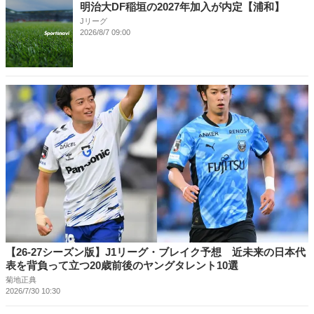
明治大DF稲垣の2027年加入が内定【浦和】
Jリーグ
2026/8/7 09:00
【26-27シーズン版】J1リーグ・ブレイク予想 近未来の日本代
表を背負って立つ20歳前後のヤングタレント10選
菊地正典
2026/7/30 10:30