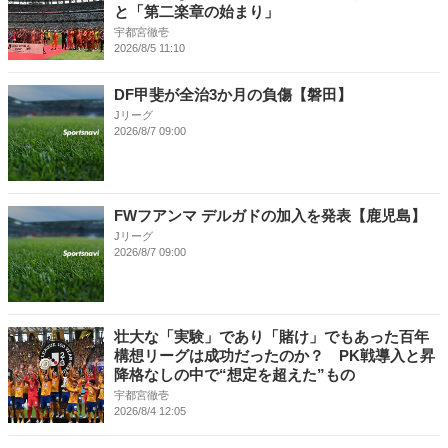
と「第二楽章の始まり」
宇都宮徹壱
2026/8/5 11:10
DF甲斐が全治3か月の負傷【磐田】
Jリーグ
2026/8/7 09:00
FWフアンマ デルガドの加入を発表【鹿児島】
Jリーグ
2026/8/7 09:00
壮大な「実験」であり「賭け」でもあった百年
構想リーグは成功だったのか？ PK戦導入と昇
降格なしの中で“想定を超えた”もの
宇都宮徹壱
2026/8/4 12:05