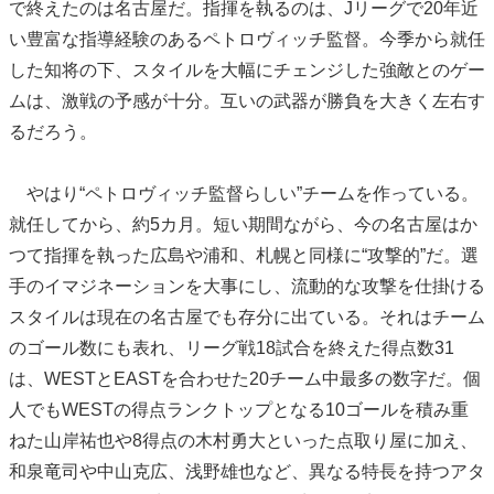
で終えたのは名古屋だ。指揮を執るのは、Jリーグで20年近
い豊富な指導経験のあるペトロヴィッチ監督。今季から就任
した知将の下、スタイルを大幅にチェンジした強敵とのゲー
ムは、激戦の予感が十分。互いの武器が勝負を大きく左右す
るだろう。
やはり“ペトロヴィッチ監督らしい”チームを作っている。
就任してから、約5カ月。短い期間ながら、今の名古屋はか
つて指揮を執った広島や浦和、札幌と同様に“攻撃的”だ。選
手のイマジネーションを大事にし、流動的な攻撃を仕掛ける
スタイルは現在の名古屋でも存分に出ている。それはチーム
のゴール数にも表れ、リーグ戦18試合を終えた得点数31
は、WESTとEASTを合わせた20チーム中最多の数字だ。個
人でもWESTの得点ランクトップとなる10ゴールを積み重
ねた山岸祐也や8得点の木村勇大といった点取り屋に加え、
和泉竜司や中山克広、浅野雄也など、異なる特長を持つアタ