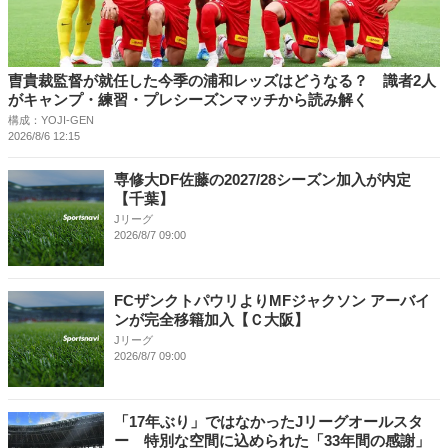
曺貴裁監督が就任した今季の浦和レッズはどうなる？ 識者2人
がキャンプ・練習・プレシーズンマッチから読み解く
構成：YOJI-GEN
2026/8/6 12:15
専修大DF佐藤の2027/28シーズン加入が内定
【千葉】
Jリーグ
2026/8/7 09:00
FCザンクトパウリよりMFジャクソン アーバイ
ンが完全移籍加入【Ｃ大阪】
Jリーグ
2026/8/7 09:00
「17年ぶり」ではなかったJリーグオールスタ
ー 特別な空間に込められた「33年間の感謝」