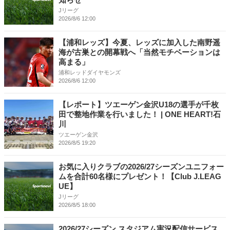
Jリーグ
2026/8/6 12:00
【浦和レッズ】今夏、レッズに加入した南野遥
海が古巣との開幕戦へ「当然モチベーションは
高まる」
浦和レッドダイヤモンズ
2026/8/6 12:00
【レポート】ツエーゲン金沢U18の選手が千枚
田で整地作業を行いました！ | ONE HEART!石
川
ツエーゲン金沢
2026/8/5 19:20
お気に入りクラブの2026/27シーズンユニフォー
ムを合計60名様にプレゼント！【Club J.LEAG
UE】
Jリーグ
2026/8/5 18:00
2026/27シーズン スタジアム実況配信サービス