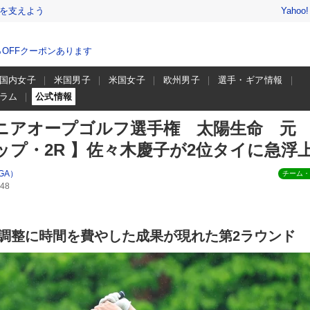
を支えよう
Yahoo
％OFFクーポンあります
国内女子
米国男子
米国女子
欧州男子
選手・ギア情報
ラム
公式情報
ニアオープゴルフ選手権 太陽生命 元
ップ・2R 】佐々木慶子が2位タイに急浮
GA）
チーム・
48
調整に時間を費やした成果が現れた第2ラウンド