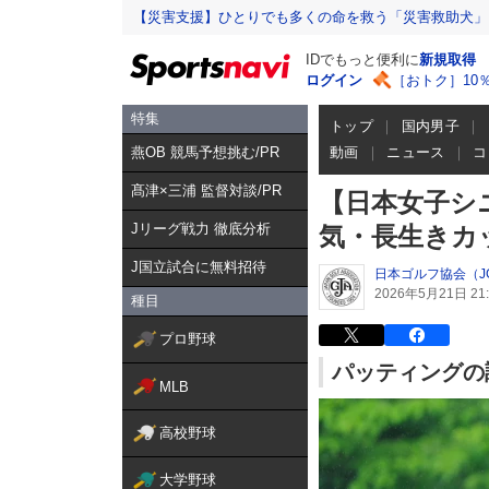
【災害支援】ひとりでも多くの命を救う「災害救助犬」
IDでもっと便利に
新規取得
ログイン
［おトク］10
特集
トップ
国内男子
燕OB 競馬予想挑む/PR
動画
ニュース
コ
髙津×三浦 監督対談/PR
【日本女子シ
Jリーグ戦力 徹底分析
気・長生きカ
J国立試合に無料招待
日本ゴルフ協会（J
2026年5月21日 21:
種目
プロ野球
パッティングの
MLB
高校野球
大学野球