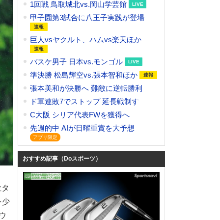
1回戦 鳥取城北vs.岡山学芸館
甲子園第3試合に八王子実践が登場
巨人vsヤクルト、ハムvs楽天ほか
バスケ男子 日本vs.モンゴル
準決勝 松島輝空vs.張本智和ほか
張本美和が決勝へ 難敵に逆転勝利
ド軍連敗7でストップ 延長戦制す
C大阪 シリア代表FWを獲得へ
先週的中 AIが日曜重賞を大予想
おすすめ記事（Doスポーツ）
位タ
を少
ウ