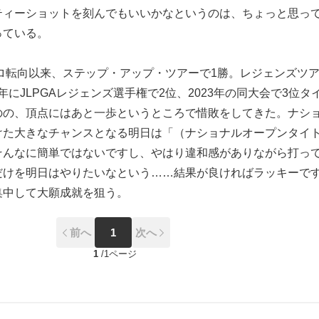
ティーショットを刻んでもいいかなというのは、ちょっと思っ
っている。
プロ転向以来、ステップ・アップ・ツアーで1勝。レジェンズツ
24年にJLPGAレジェンズ選手権で2位、2023年の同大会で3位タ
のの、頂点にはあと一歩というところで惜敗をしてきた。ナシ
けた大きなチャンスとなる明日は「（ナショナルオープンタイ
そんなに簡単ではないですし、やはり違和感がありながら打っ
だけを明日はやりたいなという……結果が良ければラッキーで
集中して大願成就を狙う。
前へ
1
次へ
1
/
1ページ