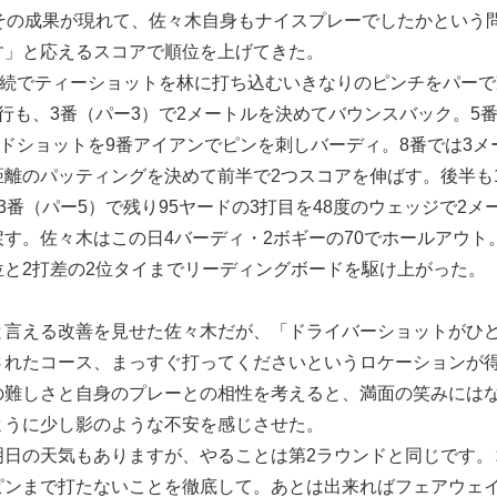
とその成果が現れて、佐々木自身もナイスプレーでしたかという
す」と応えるスコアで順位を上げてきた。
連続でティーショットを林に打ち込むいきなりのピンチをパーで
行も、3番（パー3）で2メートルを決めてバウンスバック。5
ンドショットを9番アイアンでピンを刺しバーディ。8番では3メ
離のパッティングを決めて前半で2つスコアを伸ばす。後半も1
3番（パー5）で残り95ヤードの3打目を48度のウェッジで2メ
す。佐々木はこの日4バーディ・2ボギーの70でホールアウト
位と2打差の2位タイまでリーディングボードを駆け上がった。
と言える改善を見せた佐々木だが、「ドライバーショットがひ
されたコース、まっすぐ打ってくださいというロケーションが
の難しさと自身のプレーとの相性を考えると、満面の笑みには
ように少し影のような不安を感じさせた。
明日の天気もありますが、やることは第2ラウンドと同じです。
ピンまで打たないことを徹底して。あとは出来ればフェアウェ