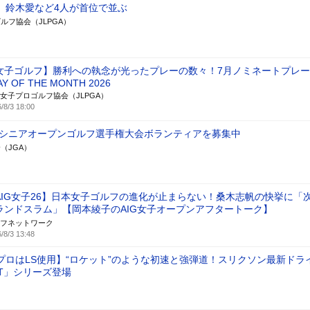
、鈴木愛など4人が首位で並ぶ
ルフ協会（JLPGA）
女子ゴルフ】勝利への執念が光ったプレーの数々！7月ノミネートプレ
AY OF THE MONTH 2026
女子プロゴルフ協会（JLPGA）
/8/3 18:00
日本シニアオープンゴルフ選手権大会ボランティアを募集中
（JGA）
AIG女子26】日本女子ゴルフの進化が止まらない！桑木志帆の快挙に「
ランドスラム」【岡本綾子のAIG女子オープンアフタートーク】
フネットワーク
/8/3 13:48
プロはLS使用】“ロケット”のような初速と強弾道！スリクソン最新ドラ
RKT」シリーズ登場