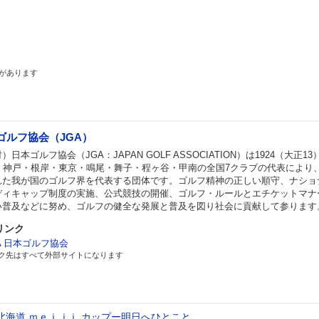
があります
ゴルフ協会（JGA）
）日本ゴルフ協会（JGA：JAPAN GOLF ASSOCIATION）は1924（大正13
月、神戸・根岸・東京・鳴尾・舞子・程ヶ谷・甲南の全国7クラブの代表により
れた我が国のゴルフ界を代表する団体です。ゴルフ精神の正しい順守、ナショ
ディキャップ制度の実施、公式競技の開催、ゴルフ・ルールとエチケットマナ
い普及などに努め、ゴルフの健全な発展と普及を図り社会に貢献して参ります
リンク
A 日本ゴルフ協会
ク先はすべて外部サイトになります
北海道 ｍｅｉｊｉ カップー明日へひとこと