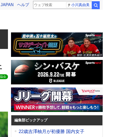
! JAPAN
ヘルプ
小川真由美
検索
上
協会
編集部ピックアップ
22歳吉澤柚月が初優勝 国内女子