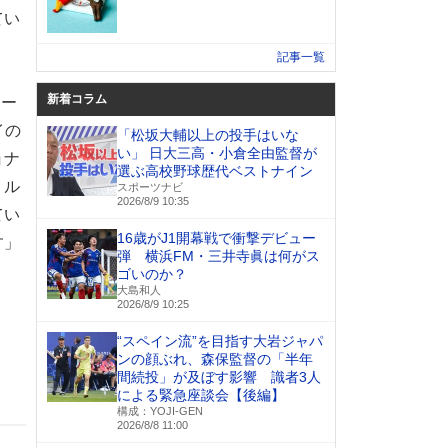
てい
記事一覧
新着コラム
アー
イの
「松坂大輔以上の投手はいな
い」 日大三高・小倉全由監督が
ョナ
選ぶ高校野球歴代ベストナイン
トル
スポーツナビ
2026/8/9 10:35
てい
16歳がJ1開幕戦で衝撃デビュー
す」
弾 横浜FM・三井寺眞は何がス
ゴいのか？
大島和人
2026/8/9 10:25
“スペイン流”を目指す大岩ジャパ
ンの顔ぶれ、森保監督の「半年
間続投」が及ぼす影響 識者3人
による緊急座談会【後編】
構成：YOJI-GEN
2026/8/8 11:00