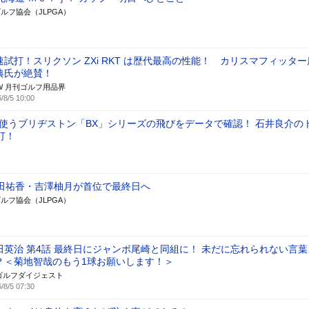
ルフ協会（JLPGA）
速試打！スリクソン ZXi RKT は歴代最高の性能！ カリスマフィッタ
典氏が絶賛！
W 月刊ゴルフ用品界
/8/5 10:00
も使うブリヂストン「BX」シリーズの飛びをデータで確認！ 石井良介の
打！
田祐香・吉澤柚月が首位で最終日へ
ルフ協会（JLPGA）
田英治 第4話 最終日にジャンボ尾崎と同組に！ 未だに忘れられない言葉
？＜菊地智哉のもう1球お願いします！＞
ゴルフダイジェスト
/8/5 07:30