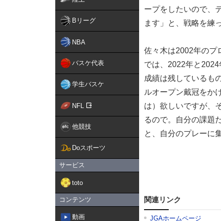
ープをしたいので、
Bリーグ
ます」と、戦略を練
NBA
佐々木は2002年の
バスケ代表
では、2022年と20
成績は残しているも
学生バスケ
ルオープン戴冠をか
は）欲しいですが、
NFL
るので。自分の課題
他競技
と、自分のプレーに
Doスポーツ
サービス
toto
関連リンク
コンテンツ
動画
JGAホームページ