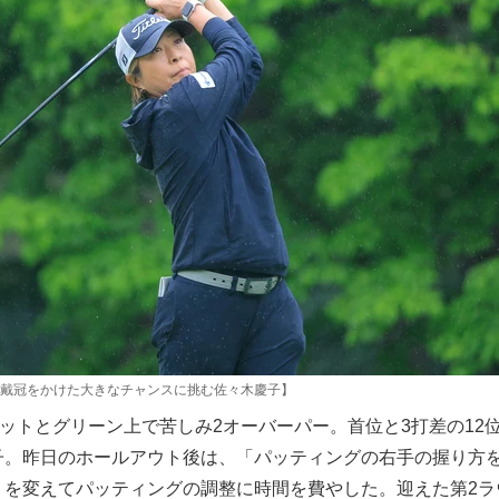
戴冠をかけた大きなチャンスに挑む佐々木慶子】
パットとグリーン上で苦しみ2オーバーパー。首位と3打差の12
子。昨日のホールアウト後は、「パッティングの右手の握り方
」を変えてパッティングの調整に時間を費やした。迎えた第2ラ