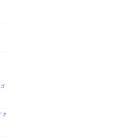
＜ゴ
「ク