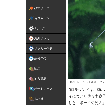
独立リーグ
侍ジャパン
Jリーグ
海外サッカー
サッカー代表
高校年代
競馬
地方競馬
【明日はナショナルオープン
ボートレース
第1ラウンドは、35
イにつけた佐々木慶
大相撲
しと、ボールの見方