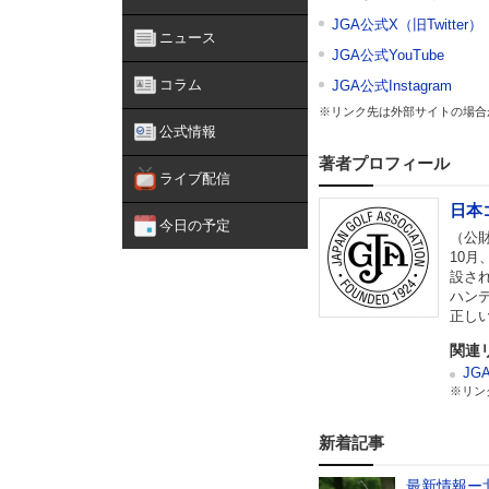
JGA公式X（旧Twitter）
ニュース
JGA公式YouTube
コラム
JGA公式Instagram
※リンク先は外部サイトの場合
公式情報
著者プロフィール
ライブ配信
日本
今日の予定
（公財
10
設さ
ハン
正し
関連
JG
※リン
新着記事
最新情報ー