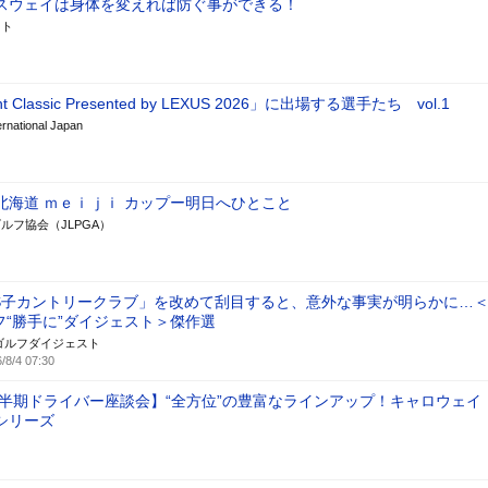
スウェイは身体を変えれば防ぐ事ができる！
スト
nt Classic Presented by LEXUS 2026」に出場する選手たち vol.1
national Japan
北海道 ｍｅｉｊｉ カップー明日へひとこと
ルフ協会（JLPGA）
S子カントリークラブ」を改めて刮目すると、意外な事実が明らかに…
フ“勝手に”ダイジェスト＞傑作選
ゴルフダイジェスト
/8/4 07:30
年上半期ドライバー座談会】“全方位”の豊富なラインアップ！キャロウェイ
シリーズ