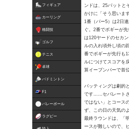
フィギュア
ンドは、25パット
かけに「そう思いま
カーリング
1番（パー5）は2日
ぐ。2番でボギーが先
格闘技
は120ヤードのセカ
ゴルフ
ルの入れ頃外し頃の距
番でボギーが先行も1
テニス
ルにつけてスコアを戻
卓球
算イーブンパーで首
バドミントン
パッティングは劇的
F1
です……セパレート
ではない」とコース
バレーボール
ず、この日の天気の
ラグビー
最終ラウンドは、「
ースが難しいので、
陸上