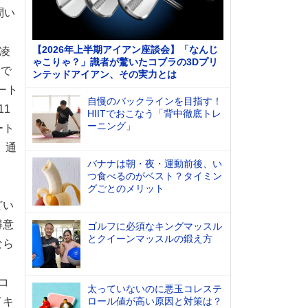
問い
【2026年上半期アイアン座談会】「なんじ
凌
ゃこりゃ？」識者が驚いたコブラの3Dプリ
番で
ンテッドアイアン、その実力とは
ート
自慢のバックラインを目指す！
1
HIITでおこなう「背中徹底トレ
ーニング」
ート
。通
バナナは朝・夜・運動前後、い
つ食べるのがベスト？タイミン
グごとのメリット
どい
得意
ゴルフに必須なキングマッスル
とクイーンマッスルの鍛え方
なら
コ
太っていないのに悪玉コレステ
イキ
ロール値が高い原因と対策は？