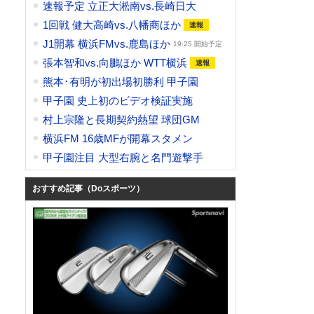
速報予定 立正大淞南vs.長崎日大
1回戦 健大高崎vs.八幡商ほか
J1開幕 横浜FMvs.鹿島ほか
19:25 開始予定
張本智和vs.向鵬ほか WTT横浜
熊本･有明が初出場初勝利 甲子園
甲子園 史上初のビデオ検証実施
村上宗隆と長期契約熱望 球団GM
横浜FM 16歳MFが開幕スタメン
甲子園注目 大型右腕と名門遊撃手
おすすめ記事（Doスポーツ）