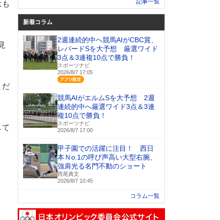
記事一覧
はも
新着コラム
2週連続的中へ競馬AIがCBC賞、
見
レパードSを大予想 厳選ワイド
3点＆3連複10点で勝負！
スポーツナビ
2026/8/7 17:05
アプリ限定
まだ
競馬AIがエルムSを大予想 2週
連続的中へ厳選ワイド3点＆3連
複10点で勝負！
スポーツナビ
して
2026/8/7 17:00
甲子園での活躍に注目！ 西日
本Ｎo.1の呼び声高い大型右腕、
強肩光る名門不動のショート
西尾典文
2026/8/7 10:45
コラム一覧