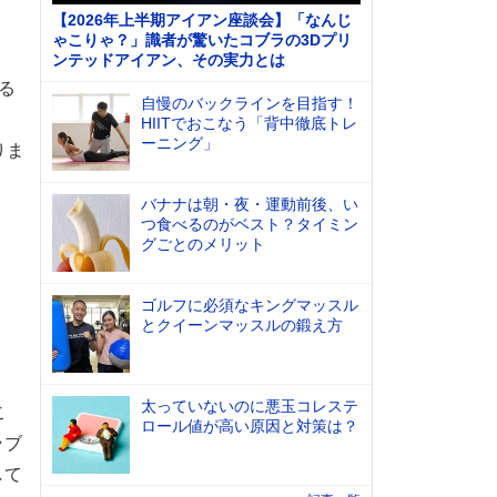
【2026年上半期アイアン座談会】「なんじ
ゃこりゃ？」識者が驚いたコブラの3Dプリ
ンテッドアイアン、その実力とは
る
自慢のバックラインを目指す！
HIITでおこなう「背中徹底トレ
ーニング」
りま
バナナは朝・夜・運動前後、い
つ食べるのがベスト？タイミン
グごとのメリット
ゴルフに必須なキングマッスル
とクイーンマッスルの鍛え方
太っていないのに悪玉コレステ
こ
ロール値が高い原因と対策は？
ラブ
して