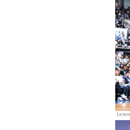
【＠SEA