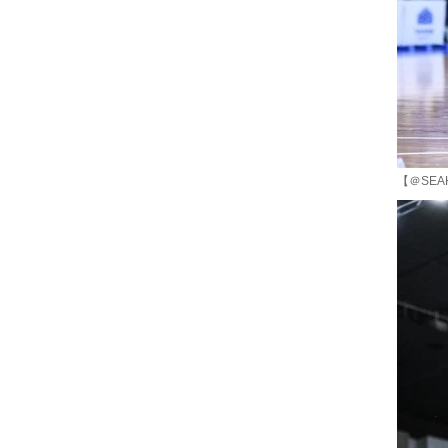
【＠SEA