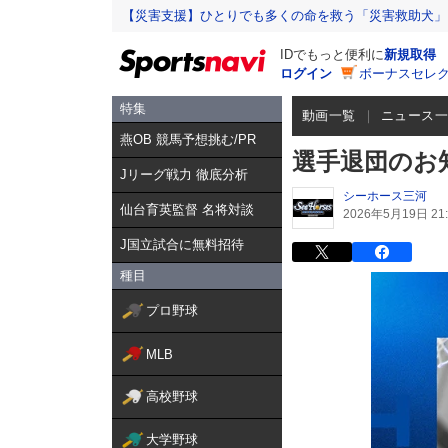
【災害支援】ひとりでも多くの命を救う「災害救助犬」
IDでもっと便利に
新規取得
ログイン
ボーナスセレク
特集
動画一覧
ニュース
燕OB 競馬予想挑む/PR
選手退団のお知
Jリーグ戦力 徹底分析
シーホース三河
仙台育英監督 名将対談
2026年5月19日 21:
J国立試合に無料招待
種目
プロ野球
MLB
高校野球
大学野球