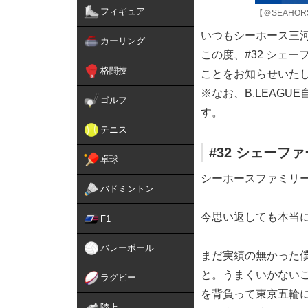
フィギュア
【＠SEAHORS
いつもシーホース三
カーリング
この度、#32 シェー
格闘技
ことをお知らせいた
※なお、B.LEAGUE
ゴルフ
す。
テニス
#32 シェー
卓球
シーホースファミリ
バドミントン
今思い返しても本当
F1
バレーボール
まだ実績の無かった
と。うまくいかない
ラグビー
を背負って東京五輪
陸上