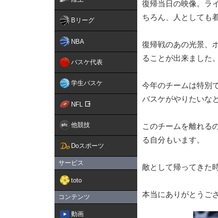
復帰当日の映像。ラ
ちろん、人としても
Bリーグ
NBA
復帰戦のあの光景、
ることが出来ました
バスケ代表
学生バスケ
今年のチームは特別
バスケがやりたいな
NFL
他競技
このチームを離れる
る自分もいます。
Doスポーツ
サービス
敵として帰ってきた
toto
本当にありがとうござ
コンテンツ
動画