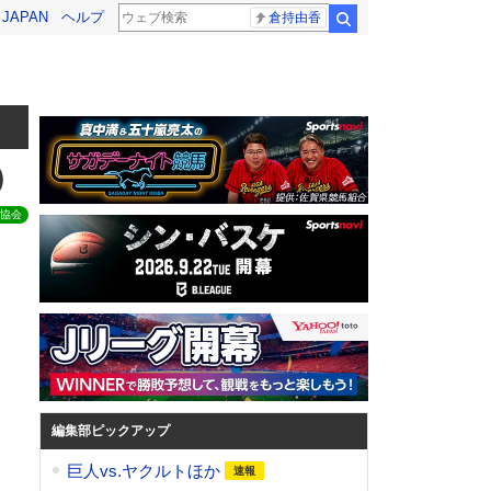
! JAPAN
ヘルプ
倉持由香
検索
)
協会
編集部ピックアップ
巨人vs.ヤクルトほか