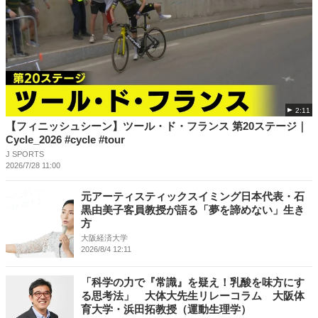
2:11
【フィニッシュシーン】ツール・ド・フランス 第20ステージ｜
Cycle_2026 #cycle #tour
J SPORTS
2026/7/28 11:00
元アーティスティックスイミング日本代表・石
黒由美子客員教授が語る「夢を諦めない」生き
方
大阪経済大学
2026/8/4 12:11
「科学の力で『常識』を疑え！乳酸を味方にす
る思考法」 大体大先生リレーコラム 大阪体
育大学・浜田拓教授（運動生理学）