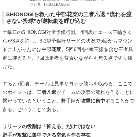
される 【©️JD.LEAGUE】
SHIONOGIを救った中邨花菜の三者凡退 “流れを渡
さない投球”が逆転劇を呼び込む
土曜日のSHIONOGI対伊予銀行戦、4回表にエース三輪さく
らが3点を許し、3-1伊予銀行リードの状況で5回からマウン
ドに上がったのは
中邨花菜
。5回6回を4奪三振を含む三者凡
退に抑えると、7回は走者を背負いながらも無失点で切り抜
けた。
すると7回裏、チームは見事サヨナラ勝ちを収める。ここで
のポイントは、
三者凡退
がチームの攻撃の流れを作ることに
繋がっているということ。野手陣が
攻撃に集中
することがで
きる、ということである。
リリーフの役割は「抑える」だけではない
野手が攻撃に集中できる空気を作る存在