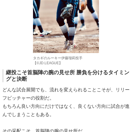
タカギのルーキー伊藤瑠莉投手
【©️JD.LEAGUE】
継投こそ首脳陣の腕の見せ所 勝負を分けるタイミン
グと決断
どんな試合展開でも、流れを変えられることこそが、リリー
フピッチャーの役割だ。
もちろん良い方向にだけではなく、良くない方向に試合が進
んでしまうこともある。
その采配こそ、首脳陣の腕の見せ所だ。