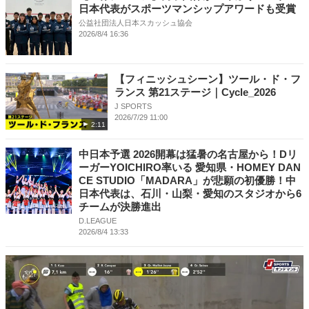
日本代表がスポーツマンシップアワードも受賞
公益社団法人日本スカッシュ協会
2026/8/4 16:36
【フィニッシュシーン】ツール・ド・フ
ランス 第21ステージ｜Cycle_2026
J SPORTS
2026/7/29 11:00
2:11
中日本予選 2026開幕は猛暑の名古屋から！Dリ
ーガーYOICHIRO率いる 愛知県・HOMEY DAN
CE STUDIO「MADARA」が悲願の初優勝！中
日本代表は、石川・山梨・愛知のスタジオから6
チームが決勝進出
D.LEAGUE
2026/8/4 13:33