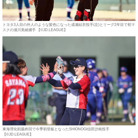
トヨタ3人目の外人のような髪色になった成瀬結衣投手(左)とリーグ2年目で初マ
スクの浦川美緒捕手 【©️JD.LEAGUE】
東海理化戦最終回で今季初登板となったSHIONOGI信田沙南投手
【©️JD.LEAGUE】