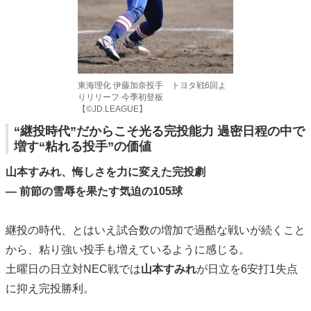
東海理化 伊藤加奈投手 トヨタ戦6回よ
りリリーフ 今季初登板
【©️JD.LEAGUE】
“継投時代”だからこそ光る完投能力 過密日程の中で
増す“粘れる投手”の価値
山本すみれ、悔しさを力に変えた完投劇
— 前節の雪辱を果たす気迫の105球
継投の時代、とはいえ試合数の増加で過酷な戦いが続くこと
から、粘り強い投手も増えているように感じる。
土曜日の日立対NEC戦では
山本すみれ
が日立を6安打1失点
に抑え完投勝利。