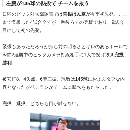
左腕が145球の熱投で チームを救う
日曜のビック対太陽誘電では
曽根はん奈
が今季初先発。ここ
まで登板した4試合全てが一番後ろでの登板であり、9試合
目にして初の先発。
緊張もあっただろうが持ち前の明るさとキレのあるボールで
今節2連勝中のビックカメラ打線相手に1人で投げ抜き
完投
勝利
。
被安打8、4失点、6奪三振、球数は
145球
におよぶタフな内
容となったがベテランがチームに勝ちをもたらした。
完投、継投、どちらも目が離せない。