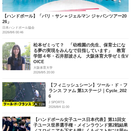
【ハンドボール】「パリ・サン＝ジェルマン ジャパンツアー20
26」
日本ハンドボール協会
2026/8/6 00:46
松本ゼミって？ 「幼稚園の先生、保育士にな
る夢の実現をみんなで目指しています」 教育
学部４年・石井那波さん 大阪体育大学ゼミ生V
OICE
大阪体育大学
2026/8/5 20:00
【フィニッシュシーン】ツール・ド・フ
ランス ファム 第1ステージ｜Cycle_202
6
J SPORTS
3:28
2026/8/4 11:00
【ハンドボール女子ユース日本代表】第11回女
子ユース世界選手権・メインラウンド第2戦結果
／スロベニアを下すも惜しくもベスト8には届か