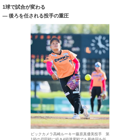
1球で試合が変わる
— 後ろを任される投手の重圧
ビックカメラ高崎ルーキー藤原真優美投手 第
1節の戸田戦に続き4節誘電戦でも最終回を任