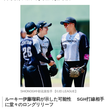
SHIONOGI中邨花菜投手 【©️JD.LEAGUE】
ルーキー伊藤瑠莉が示した可能性 SGH打線相手
に堂々のロングリリーフ