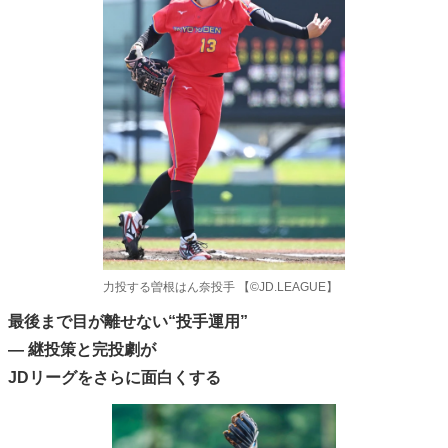
力投する曽根はん奈投手 【©️JD.LEAGUE】
最後まで目が離せない“投手運用”
— 継投策と完投劇が
JDリーグをさらに面白くする