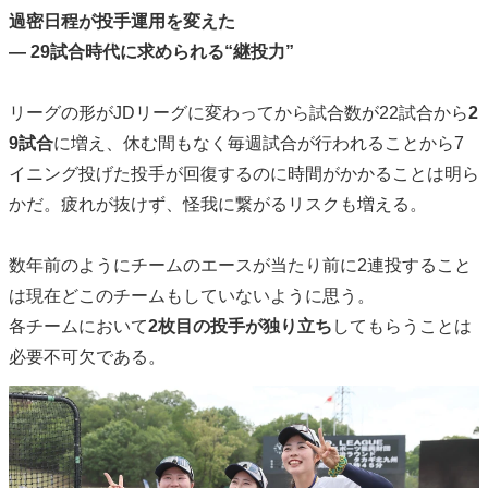
過密日程が投手運用を変えた
— 29試合時代に求められる“継投力”
リーグの形がJDリーグに変わってから試合数が22試合から
2
9試合
に増え、休む間もなく毎週試合が行われることから7
イニング投げた投手が回復するのに時間がかかることは明ら
かだ。疲れが抜けず、怪我に繋がるリスクも増える。
数年前のようにチームのエースが当たり前に2連投すること
は現在どこのチームもしていないように思う。
各チームにおいて
2枚目の投手が独り立ち
してもらうことは
必要不可欠である。