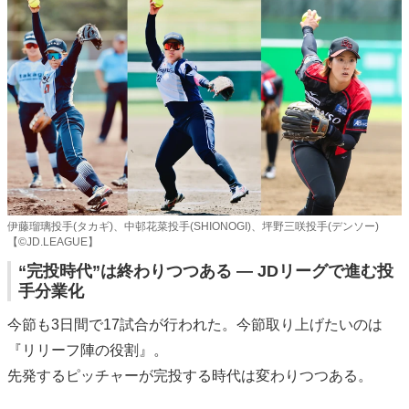
伊藤瑠璃投手(タカギ)、中邨花菜投手(SHIONOGI)、坪野三咲投手(デンソー)
【©️JD.LEAGUE】
“完投時代”は終わりつつある — JDリーグで進む投
手分業化
今節も3日間で17試合が行われた。今節取り上げたいのは
『リリーフ陣の役割』。
先発するピッチャーが完投する時代は変わりつつある。