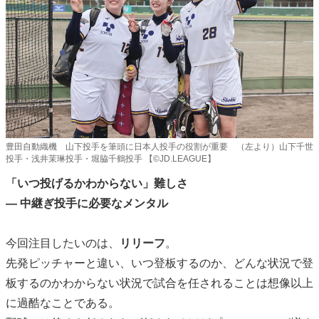
豊田自動織機 山下投手を筆頭に日本人投手の役割が重要 （左より）山下千世
投手・浅井茉琳投手・堀脇千鶴投手 【©️JD.LEAGUE】
「いつ投げるかわからない」難しさ
— 中継ぎ投手に必要なメンタル
今回注目したいのは、
リリーフ
。
先発ピッチャーと違い、いつ登板するのか、どんな状況で登
板するのかわからない状況で試合を任されることは想像以上
に過酷なことである。