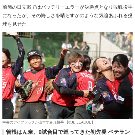
前節の日立戦ではバッテリーエラーが決勝点となり敗戦投手
になったが、その悔しさを晴らすかのような気迫あふれる投
球を見せた。
中央のアイブラックが山本すみれ投手 【©️JD.LEAGUE】
曽根はん奈、9試合目で巡ってきた初先発 ベテラン