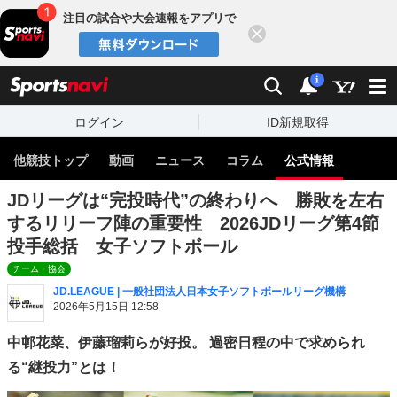
注目の試合や大会速報をアプリで
閉じる
sports
検索
通知
i
ログイン
ID新規取得
他競技トップ
動画
ニュース
コラム
公式情報
JDリーグは“完投時代”の終わりへ 勝敗を左右
するリリーフ陣の重要性 2026JDリーグ第4節
投手総括 女子ソフトボール
チーム・協会
JD.LEAGUE | 一般社団法人日本女子ソフトボールリーグ機構
2026年5月15日 12:58
中邨花菜、伊藤瑠莉らが好投。 過密日程の中で求められ
る“継投力”とは！