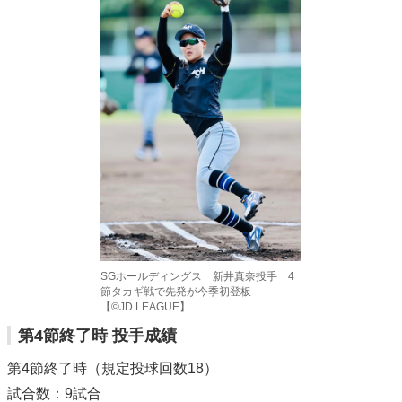
SGホールディングス 新井真奈投手 4
節タカギ戦で先発が今季初登板
【©️JD.LEAGUE】
第4節終了時 投手成績
第4節終了時（規定投球回数18）
試合数：9試合