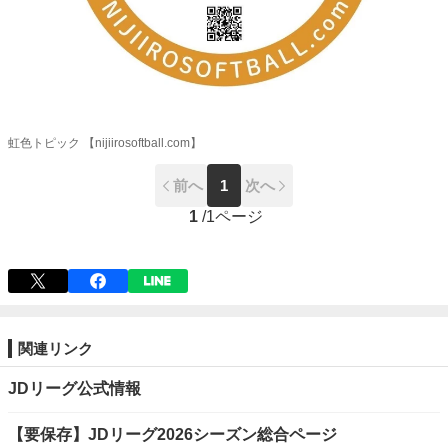
虹色トピック 【nijiirosoftball.com】
前へ
1
次へ
1
/
1ページ
関連リンク
JDリーグ公式情報
【要保存】JDリーグ2026シーズン総合ページ