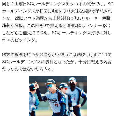
同じく土曜日SGホールディングス対タカギの試合では、SG
ホールディングスが初回に4点を取り大味な展開が予想され
たが、2回2アウト満塁から上村紗輝に代わりルーキー
伊藤
瑠莉
が登板。この回を0で抑えると3回以降もランナーを出
しながらも無失点で抑え、SGホールディングス打線に対し
堂々のピッチング。
味方の援護を待つが残念ながら得点には結び付けずに4-1で
SGホールディングスの勝利となったが、十分に戦える内容
だったのではないだろうか。