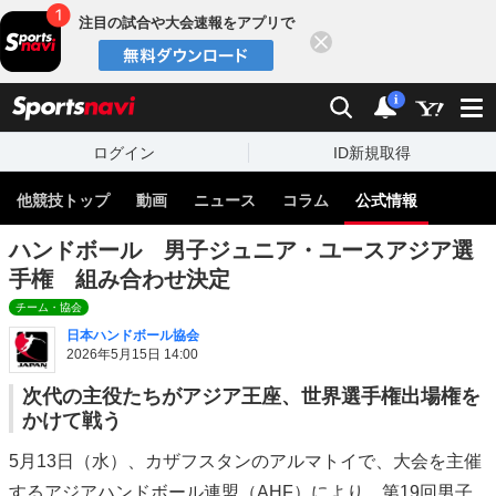
注目の試合や大会速報をアプリで
閉じる
sports
検索
通知
i
ログイン
ID新規取得
他競技トップ
動画
ニュース
コラム
公式情報
ハンドボール 男子ジュニア・ユースアジア選
手権 組み合わせ決定
チーム・協会
日本ハンドボール協会
2026年5月15日 14:00
次代の主役たちがアジア王座、世界選手権出場権を
かけて戦う
5月13日（水）、カザフスタンのアルマトイで、大会を主催
するアジアハンドボール連盟（AHF）により、第19回男子