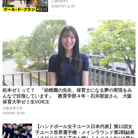
J SPORTS
2026/7/27 11:00
1:21
松本ゼミって？ 「幼稚園の先生、保育士になる夢の実現をみ
んなで目指しています」 教育学部４年・石井那波さん 大阪
体育大学ゼミ生VOICE
大阪体育大学
2026/8/5 20:00
【ハンドボール女子ユース日本代表】第11回女
子ユース世界選手権・メインラウンド第2戦結果