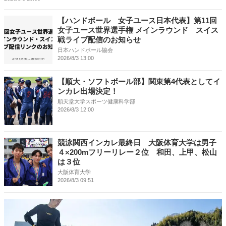
【ハンドボール 女子ユース日本代表】第11回
女子ユース世界選手権 メインラウンド スイス
戦ライブ配信のお知らせ
日本ハンドボール協会
2026/8/3 13:00
【順大・ソフトボール部】関東第4代表としてイ
ンカレ出場決定！
順天堂大学スポーツ健康科学部
2026/8/3 12:00
競泳関西インカレ最終日 大阪体育大学は男子
４×200mフリーリレー２位 和田、上甲、松山
は３位
大阪体育大学
2026/8/3 09:51