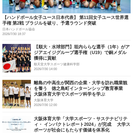
【ハンドボール女子ユース日本代表】 第11回女子ユース世界選
手権 第2戦 ブラジルを破り、予選ラウンド突破
日本ハンドボール協会
2026/7/30 18:37
【順大・水球部門】垣内ららな選手（1年）がア
ジアエイジグループ選手権（U19）で銅メダル
獲得に貢献
順天堂大学スポーツ健康科学部
2026/7/30 14:00
離島の中高生が関西の企業・大学を訪れ職業観
を養う 徳之島町インターンシップ教育事業
大阪体育大学でスポーツ科学を学ぶ
大阪体育大学
2026/7/30 12:00
大阪体育大学「大学スポーツ・サステナビリテ
ィ・ インパクトレポート2024」が完成 大学ス
ポーツが社会にもたらす価値を体系化