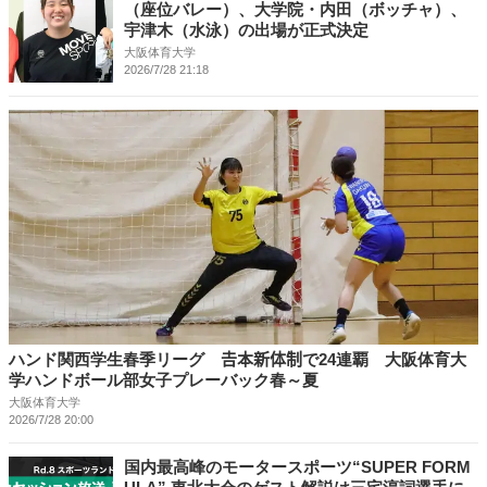
（座位バレー）、大学院・内田（ボッチャ）、
宇津木（水泳）の出場が正式決定
大阪体育大学
2026/7/28 21:18
ハンド関西学生春季リーグ 𠮷本新体制で24連覇 大阪体育大
学ハンドボール部女子プレーバック春～夏
大阪体育大学
2026/7/28 20:00
国内最⾼峰のモータースポーツ“SUPER FORM