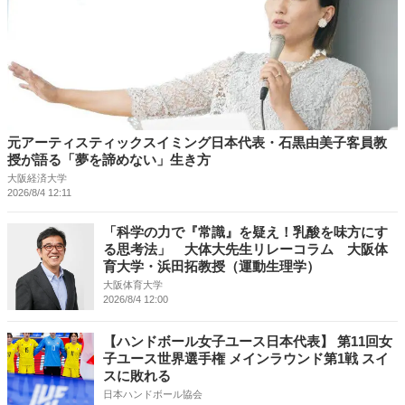
元アーティスティックスイミング日本代表・石黒由美子客員教
授が語る「夢を諦めない」生き方
大阪経済大学
2026/8/4 12:11
「科学の力で『常識』を疑え！乳酸を味方にす
る思考法」 大体大先生リレーコラム 大阪体
育大学・浜田拓教授（運動生理学）
大阪体育大学
2026/8/4 12:00
【ハンドボール女子ユース日本代表】 第11回女
子ユース世界選手権 メインラウンド第1戦 スイ
スに敗れる
日本ハンドボール協会