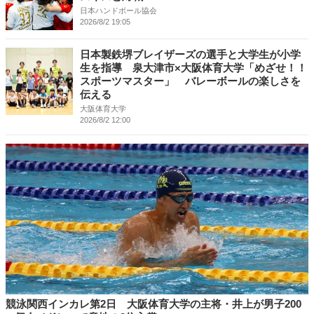
日本ハンドボール協会
2026/8/2 19:05
日本製鉄堺ブレイザーズの選手と大学生が小学
生を指導 泉大津市×大阪体育大学「めざせ！！
スポーツマスター」 バレーボールの楽しさを
伝える
大阪体育大学
2026/8/2 12:00
競泳関西インカレ第2日 大阪体育大学の主将・井上が男子200