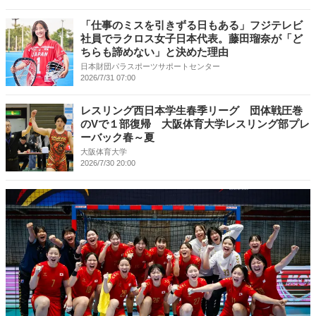
「仕事のミスを引きずる日もある」フジテレビ
社員でラクロス女子日本代表。藤田瑠奈が「ど
ちらも諦めない」と決めた理由
日本財団パラスポーツサポートセンター
2026/7/31 07:00
レスリング西日本学生春季リーグ 団体戦圧巻
のVで１部復帰 大阪体育大学レスリング部プレ
ーバック春～夏
大阪体育大学
2026/7/30 20:00