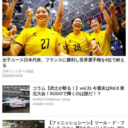
女子ユース日本代表、フランスに勝利し世界選手権を9位で終え
る
日本ハンドボール協会
2026/8/8 09:00
コラム【武士が斬る！】vol.31 今週末はRd.8 東
北⼤会！SUGOで輝くのは誰だ！？
SUPER FORMULA／SFgo
2026/8/7 19:15
【フィニッシュシーン】ツール・ド・フ