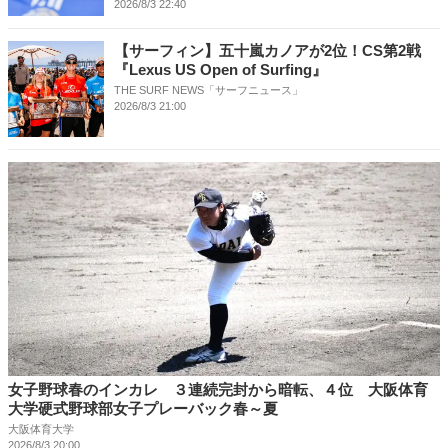
2026/8/3 22:40
【サーフィン】五十嵐カノアが2位！CS第2戦
『Lexus US Open of Surfing』
THE SURF NEWS「サーフニュース」
2026/8/3 21:00
女子野球春のインカレ ３連続完封から暗転、４位 大阪体育
大学硬式野球部女子プレーバック春～夏
大阪体育大学
2026/8/3 20:00