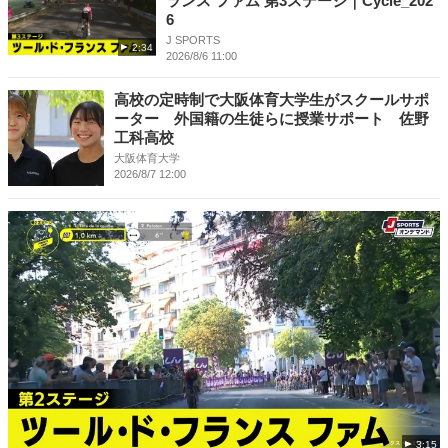
ランス ファム 第3ステージ｜Cycle_202
6
J SPORTS
2:34
2026/8/6 11:00
高校の定時制で大阪体育大学生がスクールサポ
ーター 外国籍の生徒らに授業サポート 佐野
工科高校
大阪体育大学
2026/8/7 12:00
3:15