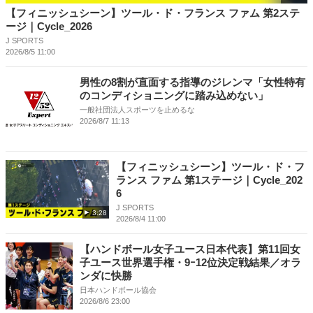
【フィニッシュシーン】ツール・ド・フランス ファム 第2ステ
ージ｜Cycle_2026
J SPORTS
2026/8/5 11:00
男性の8割が直面する指導のジレンマ「女性特有
のコンディショニングに踏み込めない」
一般社団法人スポーツを止めるな
2026/8/7 11:13
【フィニッシュシーン】ツール・ド・フ
ランス ファム 第1ステージ｜Cycle_202
6
J SPORTS
3:28
2026/8/4 11:00
【ハンドボール女子ユース日本代表】第11回女
子ユース世界選手権・9ｰ12位決定戦結果／オラ
ンダに快勝
日本ハンドボール協会
2026/8/6 23:00