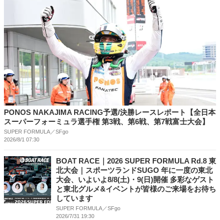
PONOS NAKAJIMA RACING予選/決勝レースレポート【全日本
スーパーフォーミュラ選手権 第3戦、第6戦、第7戦富士大会】
SUPER FORMULA／SFgo
2026/8/1 07:30
BOAT RACE｜2026 SUPER FORMULA Rd.8 東
北⼤会｜スポーツランドSUGO 年に⼀度の東北
⼤会、いよいよ8/8(⼟)・9(⽇)開催 多彩なゲスト
と東北グルメ&イベントが皆様のご来場をお待ち
しています
SUPER FORMULA／SFgo
2026/7/31 19:30