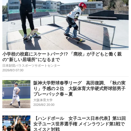
小学校の校庭にスケートパーク!? 「廃校」が子どもと働く親
の“新しい居場所”になるまで
日本財団パラスポーツサポートセンター
2026/8/3 07:00
阪神大学野球春季リーグ 高田復調、「秋の実
り」予感の２位 大阪体育大学硬式野球部男子
プレーバック春～夏
大阪体育大学
2026/8/2 20:00
【ハンドボール 女子ユース日本代表】第11回
女子ユース世界選手権 メインラウンド第1戦で
スイスと対戦