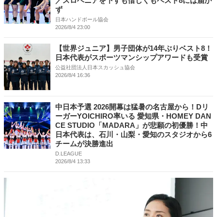
／スロベニアを下すも惜しくもベスト8には届か
ず
日本ハンドボール協会
2026/8/4 23:00
【世界ジュニア】男子団体が14年ぶりベスト8！
日本代表がスポーツマンシップアワードも受賞
公益社団法人日本スカッシュ協会
2026/8/4 16:36
中日本予選 2026開幕は猛暑の名古屋から！Dリ
ーガーYOICHIRO率いる 愛知県・HOMEY DAN
CE STUDIO「MADARA」が悲願の初優勝！中
日本代表は、石川・山梨・愛知のスタジオから6
チームが決勝進出
D.LEAGUE
2026/8/4 13:33