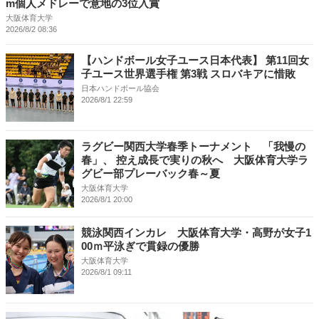
m個人メドレーで意地の3位入賞
大阪体育大学
2026/8/2 08:36
【ハンドボール女子ユース日本代表】 第11回女
子ユース世界選手権 第3戦 スロバキアに惜敗
日本ハンドボール協会
2026/8/1 22:59
ラグビー関西大学春季トーナメント 「我慢の
春」、 控え成長で実りの秋へ 大阪体育大学ラ
グビー部プレーバック春～夏
大阪体育大学
2026/8/1 20:00
競泳関西インカレ 大阪体育大学・高野が女子1
00ｍ平泳ぎで貫録の優勝
大阪体育大学
2026/8/1 09:11