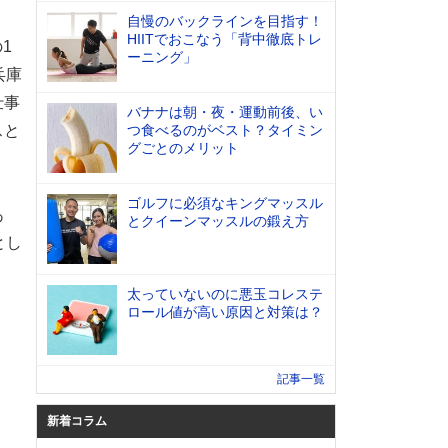
自慢のバックラインを目指す！
HIITでおこなう「背中徹底トレ
1
ーニング」
兵庫
仕事
バナナは朝・夜・運動前後、い
スと
つ食べるのがベスト？タイミン
グごとのメリット
ゴルフに必須なキングマッスル
あ
とクイーンマッスルの鍛え方
とし
太っていないのに悪玉コレステ
ロール値が高い原因と対策は？
記事一覧
新着コラム