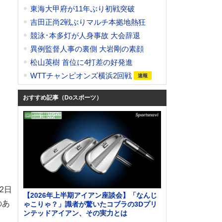
東海大甲府が11年ぶり初戦突破
吉田正尚2戦ぶりマルチ本拠地熱狂
競泳･本多灯が人身事故 大会辞退
異例監督人事の裏側 大岩剛の素顔
松山英樹 首位に4打差の好発進
WTTチャンピオンズ横浜2回戦
おすすめ記事（Doスポーツ）
2日
【2026年上半期アイアン座談会】「なんじ
のあ
ゃこりゃ？」識者が驚いたコブラの3Dプリ
ンテッドアイアン、その実力とは