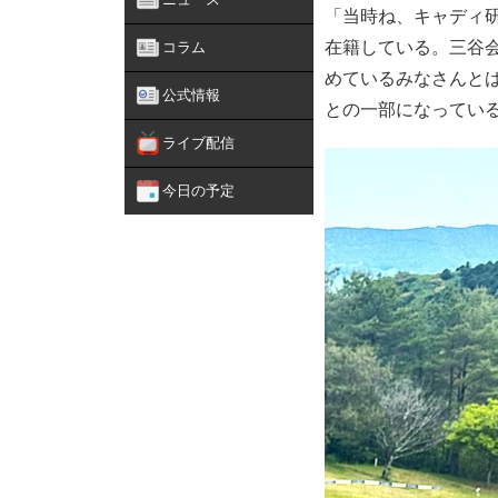
「当時ね、キャディ
在籍している。三谷
コラム
めているみなさんと
公式情報
との一部になってい
ライブ配信
今日の予定