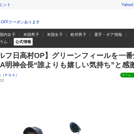
ヒント
Yahoo
％OFFクーポンあります
国内女子
米国男子
米国女子
欧州男子
選手・ギア情報
ラム
公式情報
ルフ日高村OP】グリーンフィールを一番
GA明神会長“誰よりも嬉しい気持ち”と感
会（ＰＧＡ）
チーム・
32