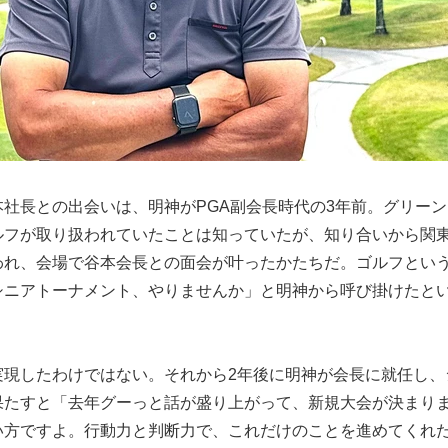
社長との出会いは、明神がPGA副会長時代の3年前。グリーン
ルフが取り扱われていたことは知っていたが、知り合いから関
われ、会場で谷本会長との面会が叶ったかたちだ。ゴルフとい
シニアトーナメント、やりませんか」と明神から呼び掛けたと
実現したわけではない。それから2年後に明神が会長に就任し、
果たすと「去年グーっと話が盛り上がって、新規大会が決まり
い方ですよ。行動力と判断力で、これだけのことを進めてくれ