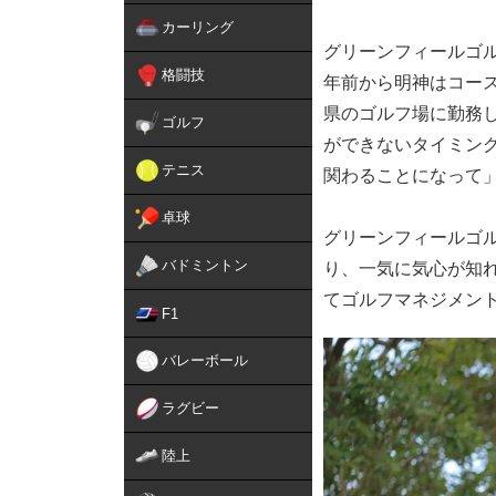
カーリング
グリーンフィールゴル
格闘技
年前から明神はコー
県のゴルフ場に勤務
ゴルフ
ができないタイミン
テニス
関わることになって
卓球
グリーンフィールゴ
バドミントン
り、一気に気心が知
てゴルフマネジメン
F1
バレーボール
ラグビー
陸上