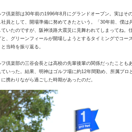
フ倶楽部は30年前の1996年8月にグランドオープン。実はその
ス社員として、開場準備に努めてきたという。「30年前、僕は
していたのですが、阪神淡路大震災に見舞われてしまってね。
グと、グリーンフィールが開場しようとするタイミングでコー
」と当時を振り返る。
ルフ倶楽部の三谷会長とは高校の先輩後輩の関係だったことも
れていった。結果、明神はゴルフ場に約12年間勤め、所属プロ
トに携わりながら過ごした時期があったのだ。