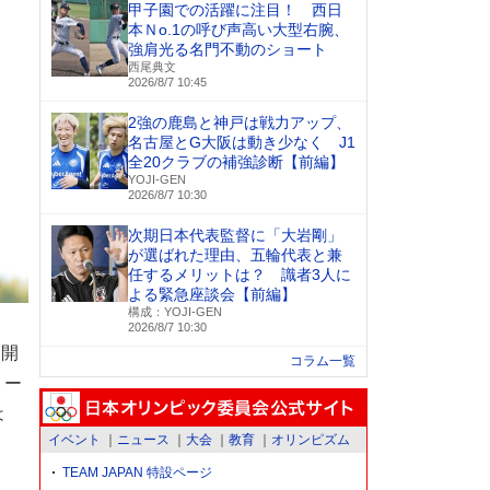
甲子園での活躍に注目！ 西日
本Ｎo.1の呼び声高い大型右腕、
強肩光る名門不動のショート
西尾典文
2026/8/7 10:45
2強の鹿島と神戸は戦力アップ、
名古屋とG大阪は動き少なく J1
全20クラブの補強診断【前編】
YOJI-GEN
2026/8/7 10:30
次期日本代表監督に「大岩剛」
が選ばれた理由、五輪代表と兼
任するメリットは？ 識者3人に
よる緊急座談会【前編】
構成：YOJI-GEN
2026/8/7 10:30
も開
コラム一覧
トー
は
イベント
ニュース
大会
教育
オリンピズム
TEAM JAPAN 特設ページ