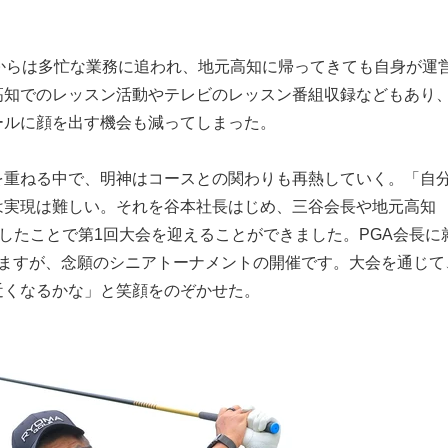
てからは多忙な業務に追われ、地元高知に帰ってきても自身が運
高知でのレッスン活動やテレビのレッスン番組収録などもあり
ールに顔を出す機会も減ってしまった。
を重ねる中で、明神はコースとの関わりも再熱していく。「自
は実現は難しい。それを谷本社長はじめ、三谷会長や地元高知
結したことで第1回大会を迎えることができました。PGA会長に
りますが、念願のシニアトーナメントの開催です。大会を通じて
近くなるかな」と笑顔をのぞかせた。