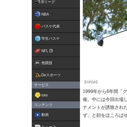
Bリーグ
NBA
バスケ代表
学生バスケ
NFL
他競技
Doスポーツ
【©PGA】
サービス
1999年から6年間
toto
催。中には今回出場
コンテンツ
ナメントが誘致され
動画
ず」と顔をほころば
ニュース