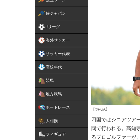
侍ジャパン
Jリーグ
海外サッカー
サッカー代表
高校年代
競馬
地方競馬
ボートレース
【©PGA】
四国ではシニアツアー
大相撲
間で行われる。高知
フィギュア
るプロゴルファーが、