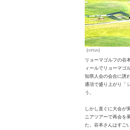
【©PGA】
リョーマゴルフの谷本
ィールでリョーマゴ
知県人会の会合に誘
通項で盛り上がり「
う。
しかし直ぐに大会が
ニアツアーで再会を
た。谷本さんはすご