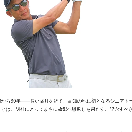
場から30年――長い歳月を経て、高知の地に初となるシニアト
ことは、明神にとってまさに故郷へ恩返しを果たす、記念すべ