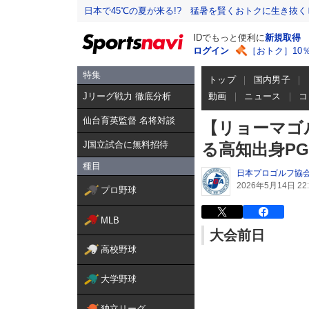
日本で45℃の夏が来る!? 猛暑を賢くおトクに生き抜く
IDでもっと便利に
新規取得
ログイン
［おトク］10
特集
トップ
国内男子
Jリーグ戦力 徹底分析
動画
ニュース
コ
仙台育英監督 名将対談
【リョーマゴ
J国立試合に無料招待
る高知出身P
種目
日本プロゴルフ協
2026年5月14日 22:
プロ野球
MLB
大会前日
高校野球
大学野球
独立リーグ