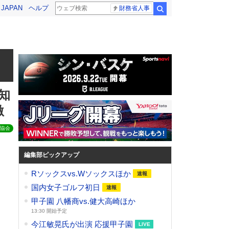
! JAPAN
ヘルプ
財務省人事
検索
知
激
協会
編集部ピックアップ
Rソックスvs.Wソックスほか
国内女子ゴルフ初日
甲子園 八幡商vs.健大高崎ほか
13:30 開始予定
今江敏晃氏が出演 応援甲子園