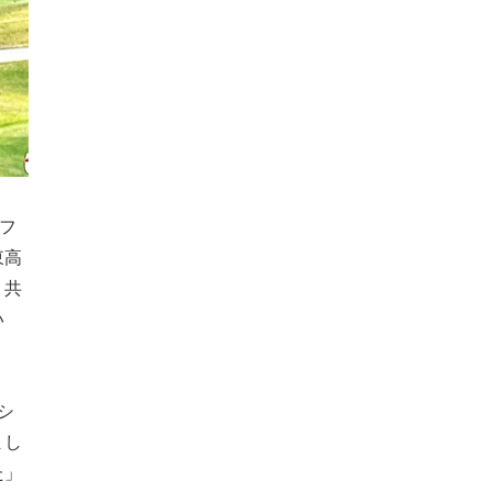
フ
東高
う共
い
シ
まし
た」