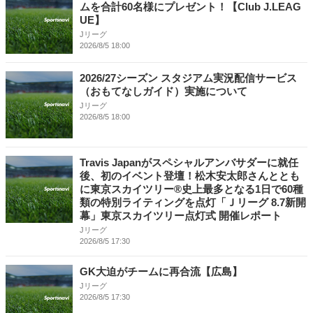
ムを合計60名様にプレゼント！【Club J.LEAG
UE】
Jリーグ
2026/8/5 18:00
2026/27シーズン スタジアム実況配信サービス
（おもてなしガイド）実施について
Jリーグ
2026/8/5 18:00
Travis Japanがスペシャルアンバサダーに就任
後、初のイベント登壇！松木安太郎さんととも
に東京スカイツリー®史上最多となる1日で60種
類の特別ライティングを点灯「Ｊリーグ 8.7新開
幕」東京スカイツリー点灯式 開催レポート
Jリーグ
2026/8/5 17:30
GK大迫がチームに再合流【広島】
Jリーグ
2026/8/5 17:30