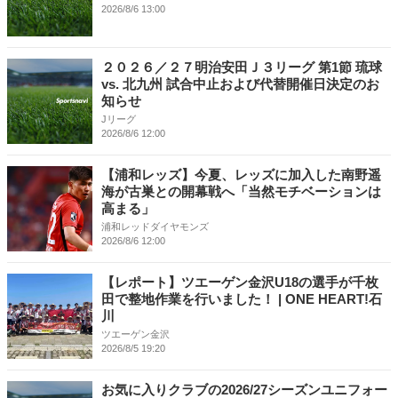
2026/8/6 13:00
２０２６／２７明治安田Ｊ３リーグ 第1節 琉球
vs. 北九州 試合中止および代替開催日決定のお
知らせ
Jリーグ
2026/8/6 12:00
【浦和レッズ】今夏、レッズに加入した南野遥
海が古巣との開幕戦へ「当然モチベーションは
高まる」
浦和レッドダイヤモンズ
2026/8/6 12:00
【レポート】ツエーゲン金沢U18の選手が千枚
田で整地作業を行いました！ | ONE HEART!石
川
ツエーゲン金沢
2026/8/5 19:20
お気に入りクラブの2026/27シーズンユニフォー