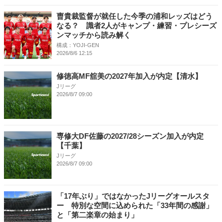
曺貴裁監督が就任した今季の浦和レッズはどう
なる？ 識者2人がキャンプ・練習・プレシーズ
ンマッチから読み解く
構成：YOJI-GEN
2026/8/6 12:15
修徳高MF舘美の2027年加入が内定【清水】
Jリーグ
2026/8/7 09:00
専修大DF佐藤の2027/28シーズン加入が内定
【千葉】
Jリーグ
2026/8/7 09:00
「17年ぶり」ではなかったJリーグオールスタ
ー 特別な空間に込められた「33年間の感謝」
と「第二楽章の始まり」