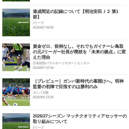
達成間近の記録について【明治安田Ｊ２ 第1
節】
Jリーグ
2026/8/7 09:00
資金ゼロ、前例なし。それでもガイナーレ鳥取
の元Jリーガー社長が廃校を「未来の拠点」に変
えた理由
日本財団パラスポーツサポートセンター
2026/8/7 07:00
［プレビュー］ガンバ新時代の幕開けへ。明神
監督の初陣で目指すのは勝利のみ
ガンバ大阪
2026/8/6 19:30
2026/27シーズン マッチクオリティアセッサーの
取り組みについて
Jリーグ