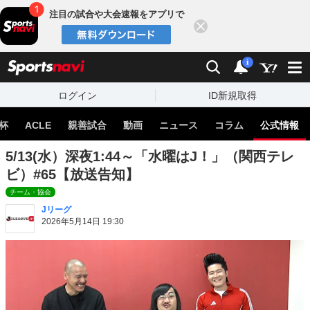
注目の試合や大会速報をアプリで
閉じる
sports
検索
通知
i
ログイン
ID新規取得
杯
ACLE
親善試合
動画
ニュース
コラム
公式情報
5/13(水）深夜1:44～「水曜はJ！」（関西テレ
ビ）#65【放送告知】
チーム・協会
Jリーグ
2026年5月14日 19:30