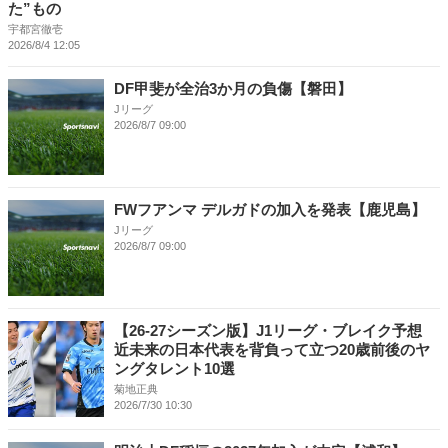
た”もの
宇都宮徹壱
2026/8/4 12:05
DF甲斐が全治3か月の負傷【磐田】
Jリーグ
2026/8/7 09:00
FWフアンマ デルガドの加入を発表【鹿児島】
Jリーグ
2026/8/7 09:00
【26-27シーズン版】J1リーグ・ブレイク予想
近未来の日本代表を背負って立つ20歳前後のヤ
ングタレント10選
菊地正典
2026/7/30 10:30