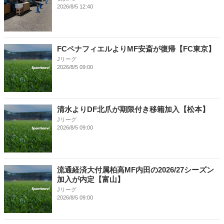
2026/8/5 12:40
FCペナフィエルよりMF安斎が復帰【FC東京】
Jリーグ
2026/8/5 09:00
清水よりDF北爪が期限付き移籍加入【松本】
Jリーグ
2026/8/5 09:00
流通経済大付属柏高MF内田の2026/27シーズン
加入が内定【富山】
Jリーグ
2026/8/5 09:00