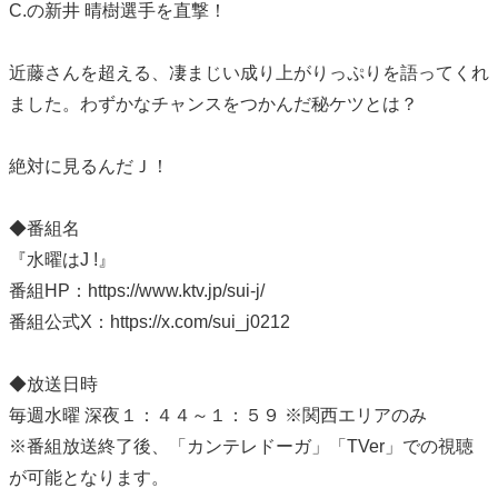
C.の新井 晴樹選手を直撃！
近藤さんを超える、凄まじい成り上がりっぷりを語ってくれ
ました。わずかなチャンスをつかんだ秘ケツとは？
絶対に見るんだＪ！
◆番組名
『水曜はJ !』
番組HP：https://www.ktv.jp/sui-j/
番組公式X：https://x.com/sui_j0212
◆放送日時
毎週水曜 深夜１：４４～１：５９ ※関西エリアのみ
※番組放送終了後、「カンテレドーガ」「TVer」での視聴
が可能となります。