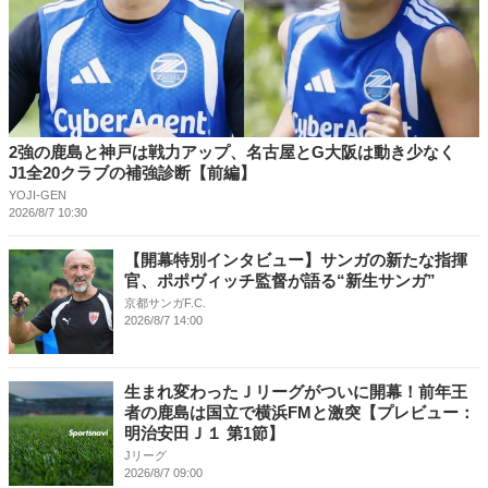
2強の鹿島と神戸は戦力アップ、名古屋とG大阪は動き少なく
J1全20クラブの補強診断【前編】
YOJI-GEN
2026/8/7 10:30
【開幕特別インタビュー】サンガの新たな指揮
官、ポポヴィッチ監督が語る“新生サンガ”
京都サンガF.C.
2026/8/7 14:00
生まれ変わったＪリーグがついに開幕！前年王
者の鹿島は国立で横浜FMと激突【プレビュー：
明治安田Ｊ１ 第1節】
Jリーグ
2026/8/7 09:00