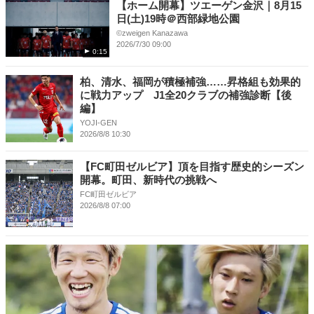
【ホーム開幕】ツエーゲン金沢｜8月15
日(土)19時＠西部緑地公園
©︎zweigen Kanazawa
2026/7/30 09:00
0:15
柏、清水、福岡が積極補強……昇格組も効果的
に戦力アップ J1全20クラブの補強診断【後
編】
YOJI-GEN
2026/8/8 10:30
【FC町田ゼルビア】頂を目指す歴史的シーズン
開幕。町田、新時代の挑戦へ
FC町田ゼルビア
2026/8/8 07:00