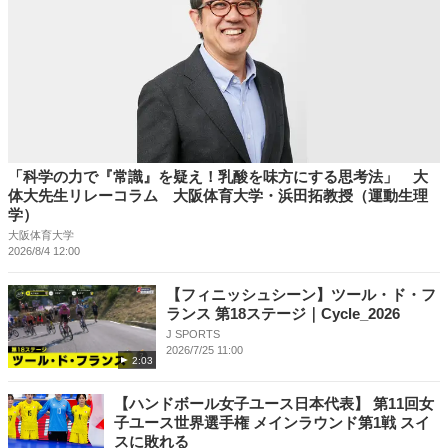
「科学の力で『常識』を疑え！乳酸を味方にする思考法」 大
体大先生リレーコラム 大阪体育大学・浜田拓教授（運動生理
学）
大阪体育大学
2026/8/4 12:00
【フィニッシュシーン】ツール・ド・フ
ランス 第18ステージ｜Cycle_2026
J SPORTS
2026/7/25 11:00
2:03
【ハンドボール女子ユース日本代表】 第11回女
子ユース世界選手権 メインラウンド第1戦 スイ
スに敗れる