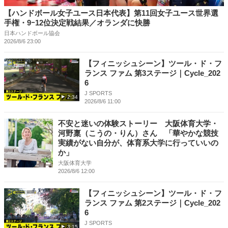
【ハンドボール女子ユース日本代表】第11回女子ユース世界選
手権・9ｰ12位決定戦結果／オランダに快勝
日本ハンドボール協会
2026/8/6 23:00
【フィニッシュシーン】ツール・ド・フ
ランス ファム 第3ステージ｜Cycle_202
6
J SPORTS
2:34
2026/8/6 11:00
不安と迷いの体験ストーリー 大阪体育大学・
河野稟（こうの・りん）さん 「華やかな競技
実績がない自分が、体育系大学に行っていいの
か」
大阪体育大学
2026/8/6 12:00
【フィニッシュシーン】ツール・ド・フ
ランス ファム 第2ステージ｜Cycle_202
6
J SPORTS
3:15