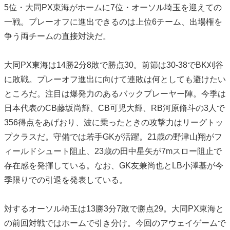
5位・大同PX東海がホームに7位・オーソル埼玉を迎えての
一戦。プレーオフに進出できるのは上位6チーム、出場権を
争う両チームの直接対決だ。
大同PX東海は14勝2分8敗で勝点30。前節は30-38でBK刈谷
に敗戦。プレーオフ進出に向けて連敗は何としても避けたい
ところだ。注目は爆発力のあるバックプレーヤー陣。今季は
日本代表のCB藤坂尚輝、CB可児大輝、RB河原脩斗の3人で
356得点をあげおり、波に乗ったときの攻撃力はリーグトッ
プクラスだ。守備では若手GKが活躍。21歳の野津山翔がフ
ィールドシュート阻止、23歳の田中星矢が7mスロー阻止で
存在感を発揮している。なお、GK友兼尚也とLB小澤基が今
季限りでの引退を発表している。
対するオーソル埼玉は13勝3分7敗で勝点29。大同PX東海と
の前回対戦ではホームで引き分け。今回のアウェイゲームで