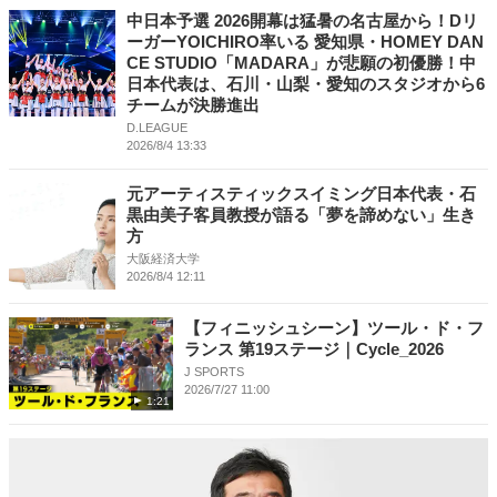
中日本予選 2026開幕は猛暑の名古屋から！Dリ
ーガーYOICHIRO率いる 愛知県・HOMEY DAN
CE STUDIO「MADARA」が悲願の初優勝！中
日本代表は、石川・山梨・愛知のスタジオから6
チームが決勝進出
D.LEAGUE
2026/8/4 13:33
元アーティスティックスイミング日本代表・石
黒由美子客員教授が語る「夢を諦めない」生き
方
大阪経済大学
2026/8/4 12:11
【フィニッシュシーン】ツール・ド・フ
ランス 第19ステージ｜Cycle_2026
J SPORTS
2026/7/27 11:00
1:21