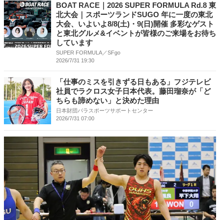
BOAT RACE｜2026 SUPER FORMULA Rd.8 東
北⼤会｜スポーツランドSUGO 年に⼀度の東北
⼤会、いよいよ8/8(⼟)・9(⽇)開催 多彩なゲスト
と東北グルメ&イベントが皆様のご来場をお待ち
しています
SUPER FORMULA／SFgo
2026/7/31 19:30
「仕事のミスを引きずる日もある」フジテレビ
社員でラクロス女子日本代表。藤田瑠奈が「ど
ちらも諦めない」と決めた理由
日本財団パラスポーツサポートセンター
2026/7/31 07:00