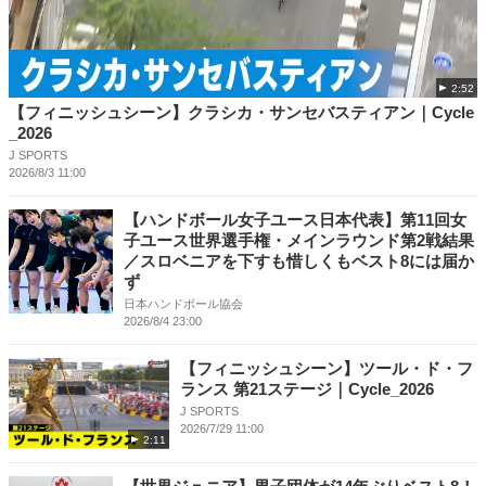
2:52
【フィニッシュシーン】クラシカ・サンセバスティアン｜Cycle
_2026
J SPORTS
2026/8/3 11:00
【ハンドボール女子ユース日本代表】第11回女
子ユース世界選手権・メインラウンド第2戦結果
／スロベニアを下すも惜しくもベスト8には届か
ず
日本ハンドボール協会
2026/8/4 23:00
【フィニッシュシーン】ツール・ド・フ
ランス 第21ステージ｜Cycle_2026
J SPORTS
2026/7/29 11:00
2:11