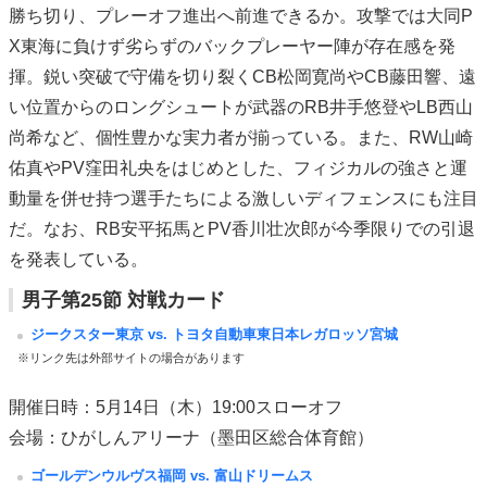
勝ち切り、プレーオフ進出へ前進できるか。攻撃では大同P
X東海に負けず劣らずのバックプレーヤー陣が存在感を発
揮。鋭い突破で守備を切り裂くCB松岡寛尚やCB藤田響、遠
い位置からのロングシュートが武器のRB井手悠登やLB西山
尚希など、個性豊かな実力者が揃っている。また、RW山崎
佑真やPV窪田礼央をはじめとした、フィジカルの強さと運
動量を併せ持つ選手たちによる激しいディフェンスにも注目
だ。なお、RB安平拓馬とPV香川壮次郎が今季限りでの引退
を発表している。
男子第25節 対戦カード
ジークスター東京 vs. トヨタ自動車東日本レガロッソ宮城
※リンク先は外部サイトの場合があります
開催日時：5月14日（木）19:00スローオフ
会場：ひがしんアリーナ（墨田区総合体育館）
ゴールデンウルヴス福岡 vs. 富山ドリームス