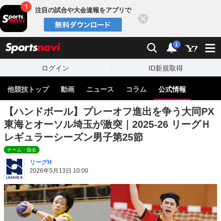
注目の試合や大会速報をアプリで
閉じる
sports
検索
通知
i
ログイン
ID新規取得
他競技トップ
動画
ニュース
コラム
公式情報
【ハンドボール】プレーオフ進出を争う大同PX
東海とオーソル埼玉が激突｜2025-26 リーグＨ
レギュラーシーズン男子第25節
チーム・協会
リーグH
2026年5月13日 10:00