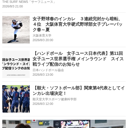
THE SURF NEWS「サーフニュース」
2026/8/3 21:00
女子野球春のインカレ ３連続完封から暗転、
４位 大阪体育大学硬式野球部女子プレーバッ
ク春～夏
大阪体育大学
2026/8/3 20:00
【ハンドボール 女子ユース日本代表】第11回
女子ユース世界選手権 メインラウンド スイス
戦ライブ配信のお知らせ
日本ハンドボール協会
2026/8/3 13:00
【順大・ソフトボール部】関東第4代表としてイ
ンカレ出場決定！
順天堂大学スポーツ健康科学部
2026/8/3 12:00