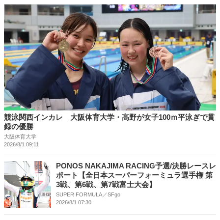
競泳関西インカレ 大阪体育大学・高野が女子100ｍ平泳ぎで貫
録の優勝
大阪体育大学
2026/8/1 09:11
PONOS NAKAJIMA RACING予選/決勝レースレ
ポート【全日本スーパーフォーミュラ選手権 第
3戦、第6戦、第7戦富士大会】
SUPER FORMULA／SFgo
2026/8/1 07:30