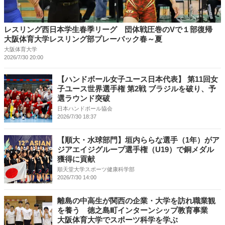
レスリング西日本学生春季リーグ 団体戦圧巻のVで１部復帰
大阪体育大学レスリング部プレーバック春～夏
大阪体育大学
2026/7/30 20:00
【ハンドボール女子ユース日本代表】 第11回女
子ユース世界選手権 第2戦 ブラジルを破り、予
選ラウンド突破
日本ハンドボール協会
2026/7/30 18:37
【順大・水球部門】垣内ららな選手（1年）がア
ジアエイジグループ選手権（U19）で銅メダル
獲得に貢献
順天堂大学スポーツ健康科学部
2026/7/30 14:00
離島の中高生が関西の企業・大学を訪れ職業観
を養う 徳之島町インターンシップ教育事業
大阪体育大学でスポーツ科学を学ぶ