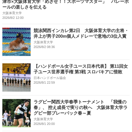
津市×大阪体育大学「めざせ！！スポーツマスター」 バレーボ
ールの楽しさを伝える
大阪体育大学
2026/8/2 12:00
競泳関西インカレ第2日 大阪体育大学の主将・
井上が男子200m個人メドレーで意地の3位入賞
大阪体育大学
2026/8/2 08:36
【ハンドボール女子ユース日本代表】 第11回女
子ユース世界選手権 第3戦 スロバキアに惜敗
日本ハンドボール協会
2026/8/1 22:59
ラグビー関西大学春季トーナメント 「我慢の
春」、 控え成長で実りの秋へ 大阪体育大学ラ
グビー部プレーバック春～夏
大阪体育大学
2026/8/1 20:00