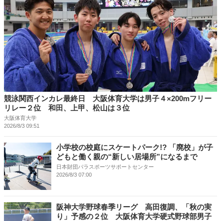
競泳関西インカレ最終日 大阪体育大学は男子４×200mフリー
リレー２位 和田、上甲、松山は３位
大阪体育大学
2026/8/3 09:51
小学校の校庭にスケートパーク!? 「廃校」が子
どもと働く親の“新しい居場所”になるまで
日本財団パラスポーツサポートセンター
2026/8/3 07:00
阪神大学野球春季リーグ 高田復調、「秋の実
り」予感の２位 大阪体育大学硬式野球部男子