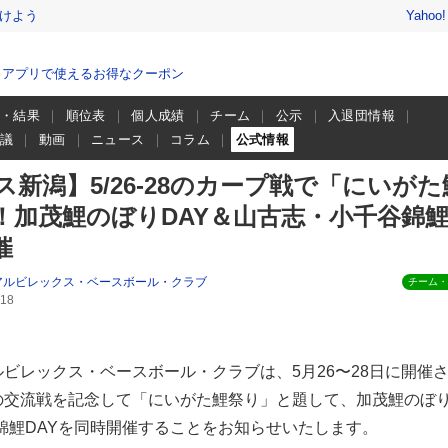
けよう
Yahoo
、アプリで使えるお得なクーポン
程・結果
順位表
個人成績
チーム
公示
入退団情報
会議
動画
ニュース
コラム
公式情報
新潟】5/26-28のカープ戦で「にいがた
！加茂鯉のぼりDAY＆山古志・小千谷錦
催
アルビレックス・ベースボール・クラブ
チーム・
18
ビレックス・ベースボール・クラブは、5月26〜28日に開催
の交流戦を記念して「にいがた鯉祭り」と題して、加茂鯉のぼ
錦鯉DAYを同時開催することをお知らせいたします。