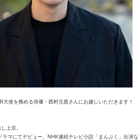
PR大使を務める俳優・西村元貴さんにお越しいただきます！
志し上京。
続ドラマにてデビュー。NHK連続テレビ小説「まんぷく」出演な