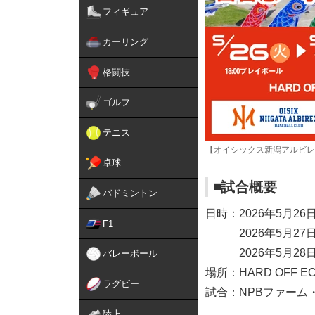
フィギュア
カーリング
格闘技
ゴルフ
テニス
【オイシックス新潟アルビレ
卓球
◾️試合概要
バドミントン
日時：2026年5月26
F1
2026年5月27日（
2026年5月28日（
バレーボール
場所：HARD OFF 
ラグビー
試合：NPBファーム
陸上