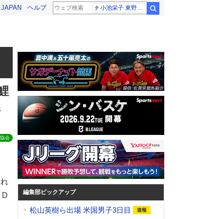
! JAPAN
ヘルプ
小池栄子 東野幸治
検索
鯉
鯉
協会
され
編集部ピックアップ
りD
松山英樹ら出場 米国男子3日目