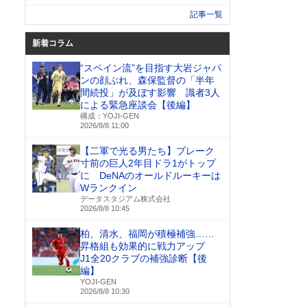
記事一覧
新着コラム
“スペイン流”を目指す大岩ジャパ
ンの顔ぶれ、森保監督の「半年
間続投」が及ぼす影響 識者3人
による緊急座談会【後編】
構成：YOJI-GEN
2026/8/8 11:00
【二軍で光る男たち】ブレーク
寸前の巨人2年目ドラ1がトップ
に DeNAのオールドルーキーは
Wランクイン
データスタジアム株式会社
2026/8/8 10:45
柏、清水、福岡が積極補強……
昇格組も効果的に戦力アップ
J1全20クラブの補強診断【後
編】
YOJI-GEN
2026/8/8 10:30