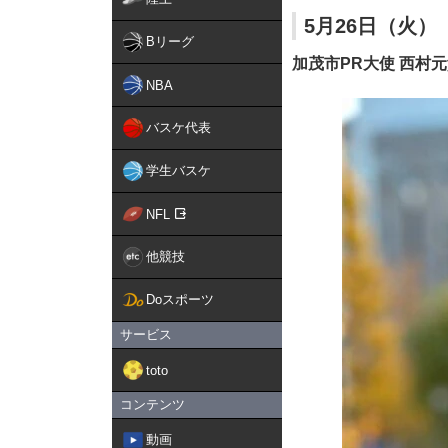
5月26日（火）
Bリーグ
加茂市PR大使 西村
NBA
バスケ代表
学生バスケ
NFL
他競技
Doスポーツ
サービス
toto
コンテンツ
動画