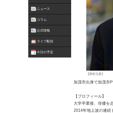
ニュース
コラム
公式情報
ライブ配信
今日の予定
【西村元貴】
加茂市出身で加茂市
【プロフィール】
大学卒業後、俳優を
2014年地上波の連