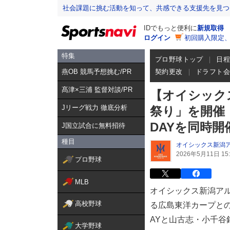
社会課題に挑む活動を知って、共感できる支援先を見つ
IDでもっと便利に
新規取得
ログイン
初回購入限定
特集
プロ野球トップ
日
燕OB 競馬予想挑む/PR
契約更改
ドラフト
髙津×三浦 監督対談/PR
【オイシックス
Jリーグ戦力 徹底分析
祭り」を開催
DAYを同時開
J国立試合に無料招待
種目
オイシックス新潟
2026年5月11日 15:
プロ野球
MLB
オイシックス新潟アル
高校野球
る広島東洋カープと
AYと山古志・小千谷
大学野球