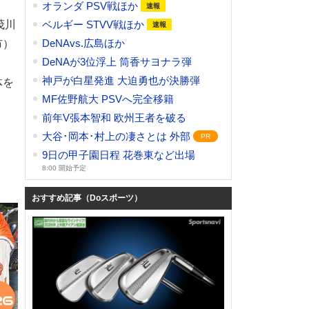
オランダ PSV戦ほか
茂川
ベルギー STVV戦ほか
DeNAvs.広島ほか
市）
DeNAが3位浮上 筒香サヨナラ弾
神戸が白星発進 大迫勇也が決勝弾
体を
MF佐野航大 PSVへ完全移籍
前年V張本智和 欧州王者を破る
大谷･岡本･村上の凄さとは 外部
9日の甲子園日程 花巻東など出場
8:00 開始予定
おすすめ記事（Doスポーツ）