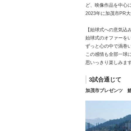
ど、映像作品を中心
2023年に加茂市P
【始球式への意気込
始球式のオファーを
ずっと心の中で渦巻
この感情も全部一球
思いっきり楽しみま
3試合通じて
加茂市プレゼンツ 