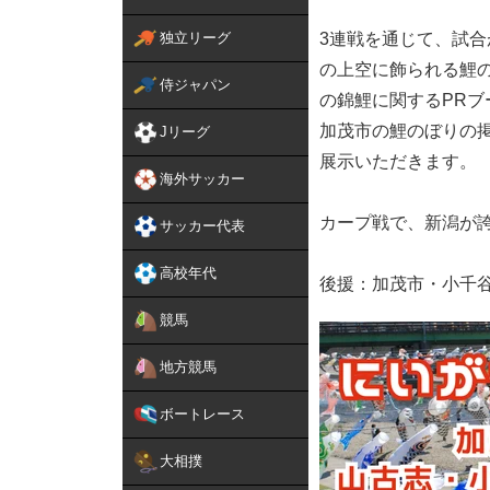
独立リーグ
3連戦を通じて、試合
の上空に飾られる鯉
侍ジャパン
の錦鯉に関するPRブ
加茂市の鯉のぼりの
Jリーグ
展示いただきます。
海外サッカー
カープ戦で、新潟が誇
サッカー代表
高校年代
後援：加茂市・小千
競馬
地方競馬
ボートレース
大相撲