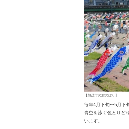
【加茂市の鯉のぼり】
毎年4月下旬〜5月
青空を泳ぐ色とりど
います。