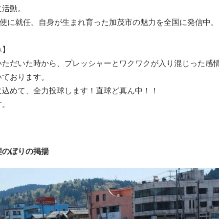
に活動。
R大使に就任。自身が生まれ育った加茂市の魅力を全国に発信中。
み】
いただいた時から、プレッシャーとワクワクが入り混じった感
いております。
に込めて、全力投球します！直球ど真ん中！！
す。
鯉のぼりの掲揚