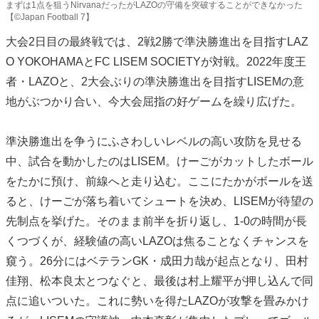
まずは1点を狙うNirvanaだったがLAZOの守備を突破することができなかった
【©️Japan Football 7】
大会2日目の最終戦では、2戦2勝で準決勝進出を目指すLAZ
O YOKOHAMAとFC LISEM SOCIETYが対戦。2022年度王
者・LAZOと、2大会ぶりの準決勝進出を目指すLISEMの意
地がぶつかり合い、今大会屈指の好ゲームを繰り広げた。
準決勝進出を争うにふさわしいレベルの高い攻防を見せる
中、試合を動かしたのはLISEM。けーごがカットしたボール
をたかに預け、前線へと走り込む。ここにたかがボールを送
ると、けーごが落ち着いてシュートを決め、LISEMが待望の
先制点を挙げた。そのまま前半を折り返し、1-0の時間が長
くつづくが、経験値の高いLAZOは焦ることなくチャンスを
窺う。26分にはベテランGK・成田力哉が起点となり、田村
佳翔、松本良太とつなぐと、最後は村上耀平が押し込んで同
点に追いついた。これに勢いを得たLAZOが攻撃を畳みかけ