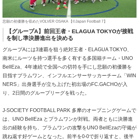
悲願の初優勝を収めたVOLVER OSAKA 【©️Japan Football 7】
【グループA】前回王者・ELAGUA TOKYOが接戦
を制し準決勝進出を決める
グループAには3連覇を狙う絶対王者・ELAGUA TOKYO、
南米にルーツを持つ選手を多く有する多国籍チーム・UNO
BellEza、4年連続で全国への切符を手にし悲願の初優勝を
目指すプラムワン、インフルエンサーサッカーチーム「WIN
NERS」出身選手が立ち上げた初出場のFC.GACHOが入
り、2日間のグループリーグを戦った。
J-SOCIETY FOOTBALL PARK 多摩のオープニングゲームで
は、UNO BellEza とプラムワンが対戦。両者ともに決勝進
出の経験を持ち、プラムワンの攻撃をUNO BellEzaの守備が
跳ね返す好ゲームとなった。前半を0-0で折り返すと、後半