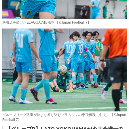
決勝点を挙げたELAGUAの氏橋寛 【©️Japan Football 7】
グループリーグ敗退が決まり座り込むプラムワンの東飛勇我（中央） 【©️Japan
Football 7】
【グループB】LAZO YOKOHAMAが今大会唯一の