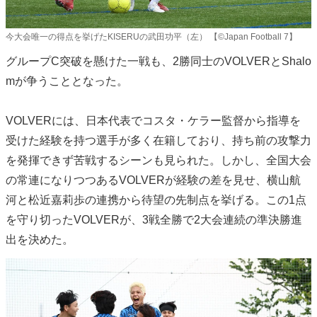
今大会唯一の得点を挙げたKISERUの武田功平（左） 【©️Japan Football 7】
グループC突破を懸けた一戦も、2勝同士のVOLVERとShalo
mが争うこととなった。
VOLVERには、日本代表でコスタ・ケラー監督から指導を
受けた経験を持つ選手が多く在籍しており、持ち前の攻撃力
を発揮できず苦戦するシーンも見られた。しかし、全国大会
の常連になりつつあるVOLVERが経験の差を見せ、横山航
河と松近嘉莉歩の連携から待望の先制点を挙げる。この1点
を守り切ったVOLVERが、3戦全勝で2大会連続の準決勝進
出を決めた。