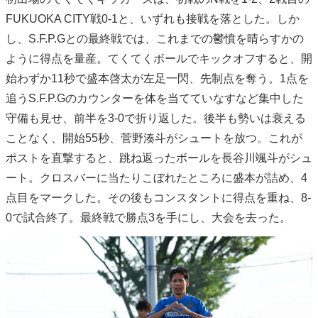
FUKUOKA CITY戦0-1と、いずれも接戦を落とした。しか
し、S.F.P.Gとの最終戦では、これまでの鬱憤を晴らすかの
ように得点を量産。てくてくボールでキックオフすると、開
始わずか11秒で盛本啓太が左足一閃、先制点を奪う。1点を
追うS.F.P.Gのカウンターを体を当てていなすなど集中した
守備も見せ、前半を3-0で折り返した。後半も勢いは衰える
ことなく、開始55秒、菅野湊斗がシュートを放つ。これが
ポストを直撃すると、跳ね返ったボールを長谷川颯斗がシュ
ート。クロスバーに当たりこぼれたところに盛本が詰め、4
点目をマークした。その後もコンスタントに得点を重ね、8-
0で試合終了。最終戦で勝点3を手にし、大会を去った。