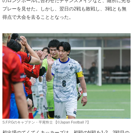
のロングボールに合わせたチャンスメイクなど、随所に光る
プレーを見せた。しかし、翌日の2戦も敗戦し、3戦とも無
得点で大会を去ることとなった。
S.F.P.Gのキャプテン・平尾怜士 【©️Japan Football 7】
初出場のてくてくキッカーズは、初戦のN戦を1-2、2戦目の