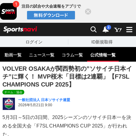
注目の試合や大会速報をアプリで
閉じる
sports
検索
通知
i
ログイン
ID新規取得
動画一覧
ニュース一覧
コラム一覧
公式情報一覧
VOLVER OSAKAが関西勢初の”ソサイチ日本イ
チ”に輝く！ MVP桜木「目標は2連覇」【F7SL
CHAMPIONS CUP 2025】
チーム・協会
一般社団法人 日本ソサイチ連盟
2026年5月21日 9:00
5月3日～5日の3日間、2025シーズンのソサイチ日本一を決
める全国大会「F7SL CHAMPIONS CUP 2025」が行われ
た。