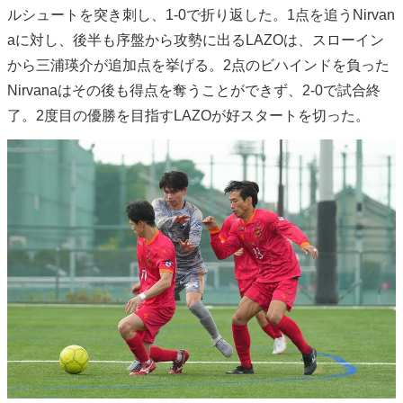
ルシュートを突き刺し、1-0で折り返した。1点を追うNirvan
aに対し、後半も序盤から攻勢に出るLAZOは、スローイン
から三浦瑛介が追加点を挙げる。2点のビハインドを負った
Nirvanaはその後も得点を奪うことができず、2-0で試合終
了。2度目の優勝を目指すLAZOが好スタートを切った。