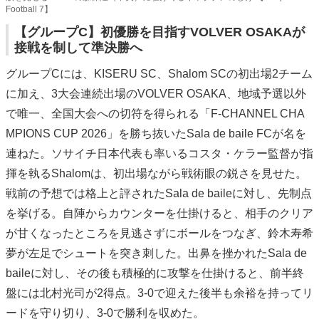
Football 7】
【グループC】初優勝を目指すVOLVER OSAKAが
接戦を制して準決勝へ
グループCには、KISERU SC、Shalom SCの初出場2チーム
に加え、3大会連続出場のVOLVER OSAKA、地域予選以外
で唯一、全国大会への切符を得られる「F-CHANNEL CHA
MPIONS CUP 2026」を勝ち抜いたSala de baile FCが名を
連ねた。ソサイチ日本代表も率いるコスタ・ケラー監督が指
揮を執るShalomは、初出場ながら戦術眼の鋭さを見せた。
戦前の予想では格上と評されたSala de baileに対し、先制点
を挙げる。自陣からカウンターを仕掛けると、相手のクリア
が甘くなったところを見逃さずにボールをつなぎ、鈴木寿希
夢が左足でシュートを突き刺した。出鼻を挫かれたSala de
baileに対し、その後も積極的に攻撃を仕掛けると、前半終
盤には北村光司が2得点。3-0で迎えた後半も余裕を持ってリ
ードを守り切り、3-0で勝利を収めた。