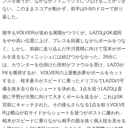
ンスを窺うが、なかなかフィニッシュにつなげることができ
ない。このままスコアが動かず、前半は0-0のドローで折り
返した。
後半もVOLVERが攻める展開がつづくが、LAZOはGK成田
をやや高い位置に上げ、プレスを回避しながらボールをつな
ぐ。しかし、前線に走り込んだ中川貴晴に向けて窪木がボー
ルを送るもフィニッシュには結びつかなかった。26分に
は、カウンターを仕掛けた田村がファウルを受け、LAZOが
FKを獲得するが、VOLVERの上屋敷歩夢がボールをカット
すると、桜木蒼斗がスピードに乗ったドリブルでLAZOの守
備を抜き去り自らシュートを決める。1点を追うLAZOは直
後に平野が大熊に向けて大きくボールを送るが、これはGK
宮前にキャッチされた。その後もさらなる1点を狙うVOLVE
Rは横山が右サイドからシュートを放つがポストに嫌われ、
桜木がスピードに乗りながら相手の股を抜く個人技を見せる