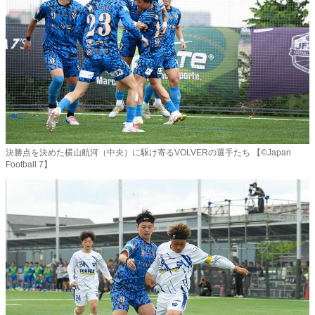
決勝点を決めた横山航河（中央）に駆け寄るVOLVERの選手たち 【©️Japan
Football 7】