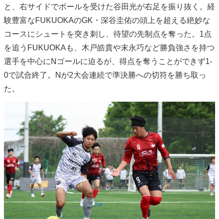
と、右サイドでボールを受けた谷田光が右足を振り抜く。経
験豊富なFUKUOKAのGK・深谷圭佑の頭上を超える絶妙な
コースにシュートを突き刺し、待望の先制点を奪った。1点
を追うFUKUOKAも、木戸皓貴や末永巧など勝負強さを持つ
選手を中心にNゴールに迫るが、得点を奪うことができず1-
0で試合終了。Nが2大会連続で準決勝への切符を勝ち取っ
た。