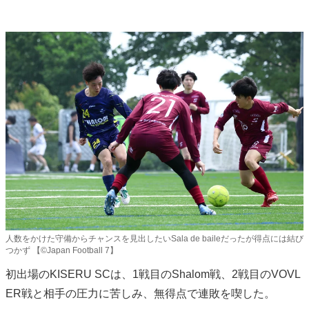
人数をかけた守備からチャンスを見出したいSala de baileだったが得点には結び
つかず 【©️Japan Football 7】
初出場のKISERU SCは、1戦目のShalom戦、2戦目のVOVL
ER戦と相手の圧力に苦しみ、無得点で連敗を喫した。