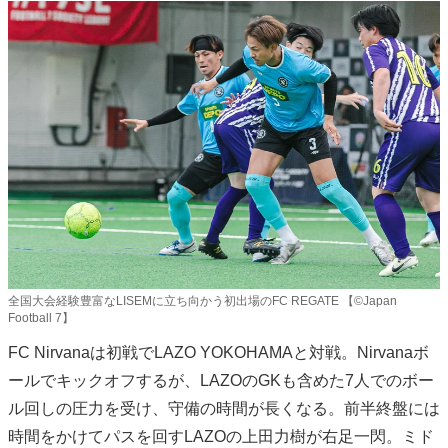
全国大会経験豊富なLISEMに立ち向かう初出場のFC REGATE 【©️Japan
Football 7】
FC Nirvanaは初戦でLAZO YOKOHAMAと対戦。Nirvanaボ
ールでキックオフするが、LAZOのGKも含めた7人でのボー
ル回しの圧力を受け、守備の時間が長くなる。前半終盤には
時間をかけてパスを回すLAZOの上田力樹が右足一閃。ミド