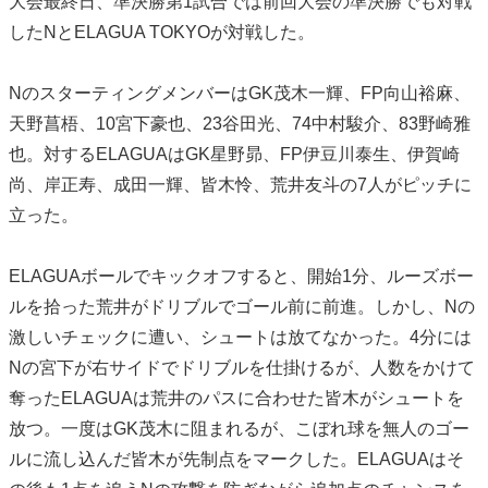
大会最終日、準決勝第1試合では前回大会の準決勝でも対戦
したNとELAGUA TOKYOが対戦した。
NのスターティングメンバーはGK茂木一輝、FP向山裕麻、
天野菖梧、10宮下豪也、23谷田光、74中村駿介、83野崎雅
也。対するELAGUAはGK星野昴、FP伊豆川泰生、伊賀崎
尚、岸正寿、成田一輝、皆木怜、荒井友斗の7人がピッチに
立った。
ELAGUAボールでキックオフすると、開始1分、ルーズボー
ルを拾った荒井がドリブルでゴール前に前進。しかし、Nの
激しいチェックに遭い、シュートは放てなかった。4分には
Nの宮下が右サイドでドリブルを仕掛けるが、人数をかけて
奪ったELAGUAは荒井のパスに合わせた皆木がシュートを
放つ。一度はGK茂木に阻まれるが、こぼれ球を無人のゴー
ルに流し込んだ皆木が先制点をマークした。ELAGUAはそ