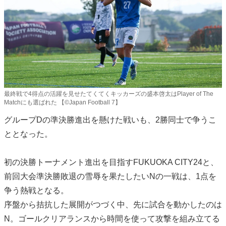
最終戦で4得点の活躍を見せたてくてくキッカーズの盛本啓太はPlayer of The
Matchにも選ばれた 【©️Japan Football 7】
グループDの準決勝進出を懸けた戦いも、2勝同士で争うこ
ととなった。
初の決勝トーナメント進出を目指すFUKUOKA CITY24と、
前回大会準決勝敗退の雪辱を果たしたいNの一戦は、1点を
争う熱戦となる。
序盤から拮抗した展開がつづく中、先に試合を動かしたのは
N。ゴールクリアランスから時間を使って攻撃を組み立てる