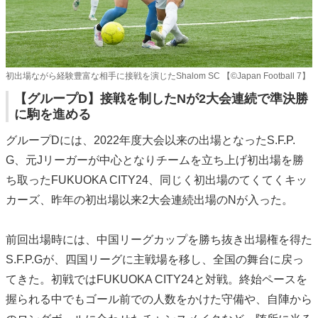
初出場ながら経験豊富な相手に接戦を演じたShalom SC 【©️Japan Football 7】
【グループD】接戦を制したNが2大会連続で準決勝
に駒を進める
グループDには、2022年度大会以来の出場となったS.F.P.
G、元Jリーガーが中心となりチームを立ち上げ初出場を勝
ち取ったFUKUOKA CITY24、同じく初出場のてくてくキッ
カーズ、昨年の初出場以来2大会連続出場のNが入った。
前回出場時には、中国リーグカップを勝ち抜き出場権を得た
S.F.P.Gが、四国リーグに主戦場を移し、全国の舞台に戻っ
てきた。初戦ではFUKUOKA CITY24と対戦。終始ペースを
握られる中でもゴール前での人数をかけた守備や、自陣から