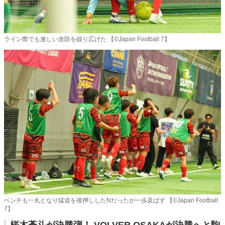
ライン際でも激しい攻防を繰り広げた 【©️Japan Football 7】
ベンチも一丸となり猛追を後押ししたNだったが一歩及ばず 【©️Japan Football
7】