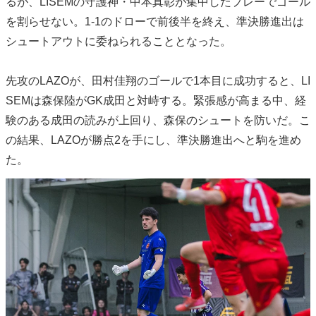
るが、LISEMの守護神・中本真彰が集中したプレーでゴール
を割らせない。1-1のドローで前後半を終え、準決勝進出は
シュートアウトに委ねられることとなった。
先攻のLAZOが、田村佳翔のゴールで1本目に成功すると、LI
SEMは森保陸がGK成田と対峙する。緊張感が高まる中、経
験のある成田の読みが上回り、森保のシュートを防いだ。こ
の結果、LAZOが勝点2を手にし、準決勝進出へと駒を進め
た。