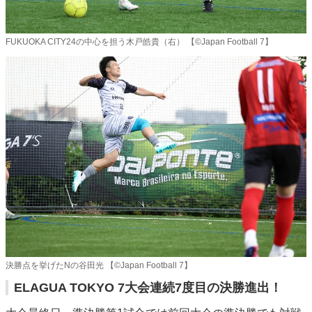
FUKUOKA CITY24の中心を担う木戸皓貴（右） 【©️Japan Football 7】
決勝点を挙げたNの谷田光 【©️Japan Football 7】
ELAGUA TOKYO 7大会連続7度目の決勝進出！