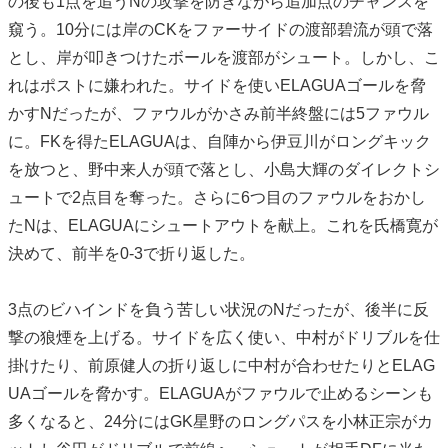
の後も1点を追うNの攻撃を防ぎながら追加点のチャンスを
窺う。10分には岸のCKをファーサイドの渡部碧流が頭で落
とし、岸が叩きつけたボールを渡部がシュート。しかし、こ
れはポストに嫌われた。サイドを使いELAGUAゴールを脅
かすNだったが、ファウルがかさみ前半終盤には5ファウル
に。FKを得たELAGUAは、自陣から伊豆川がロングキック
を放つと、野中来人が頭で落とし、小島大輝のダイレクトシ
ュートで2点目を奪った。さらに6つ目のファウルをおかし
たNは、ELAGUAにシュートアウトを献上。これを氏橋寛が
決めて、前半を0-3で折り返した。
3点のビハインドを負う苦しい状況のNだったが、後半に反
撃の狼煙を上げる。サイドを広く使い、中村がドリブルを仕
掛けたり、前原健人の折り返しに中村が合わせたりとELAG
UAゴールを脅かす。ELAGUAがファウルで止めるシーンも
多くなると、24分にはGK星野のロングパスを小林正宗がカ