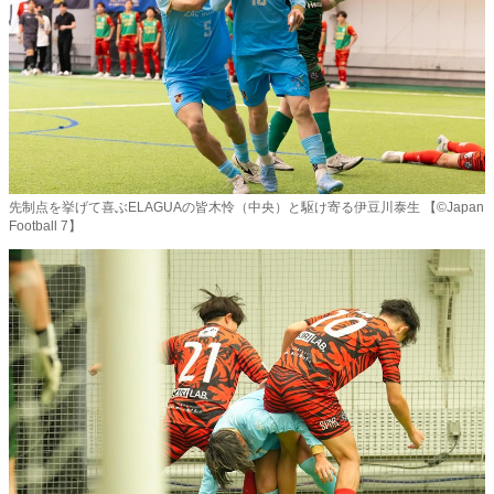
先制点を挙げて喜ぶELAGUAの皆木怜（中央）と駆け寄る伊豆川泰生 【©️Japan
Football 7】