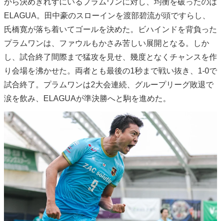
がら決めきれずにいるプラムワンに対し、均衡を破ったのは
ELAGUA。田中豪のスローインを渡部碧流が頭ですらし、
氏橋寛が落ち着いてゴールを決めた。ビハインドを背負った
プラムワンは、ファウルもかさみ苦しい展開となる。しか
し、試合終了間際まで猛攻を見せ、幾度となくチャンスを作
り会場を沸かせた。両者とも最後の1秒まで戦い抜き、1-0で
試合終了。プラムワンは2大会連続、グループリーグ敗退で
涙を飲み、ELAGUAが準決勝へと駒を進めた。