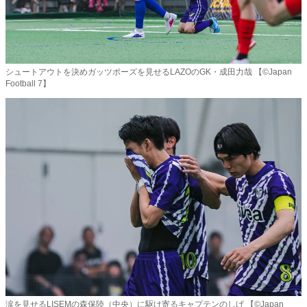
シュートアウトを決めガッツポーズを見せるLAZOのGK・成田力哉 【©️Japan
Football 7】
涙を見せるLISEMの森保陸（中央）に駆け寄るキャプテンのしげ 【©️Japan