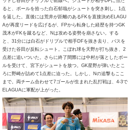
ットし谷田がドリブルで前線へ。シュートが相手DFに当た
ると、ボールを拾った白石郁哉がシュートを突き刺し、1点
を返した。直後には荒井が距離のあるFKを直接決めELAGU
Aが再度リードを広げるが、FPから転身した経歴を持つGK
茂木がFKを蹴るなど、Nは攻める姿勢を崩さない。する
と、31分には白石がドリブルで相手DFを抜き去り、パスを
受けた谷田が反転シュート。こぼれ球を天野が打ち抜き、2
点差に追いついた。さらに終了間際には中村が落としたボー
ルを受けて、宮下がシュートを放つ。GK星野が弾いたとこ
ろに野崎が詰めて1点差に迫った。しかし、Nの追撃もここ
まで。両チーム合わせて7ゴールが生まれた乱打戦は、4-3で
ELAGUAに軍配が上がった。