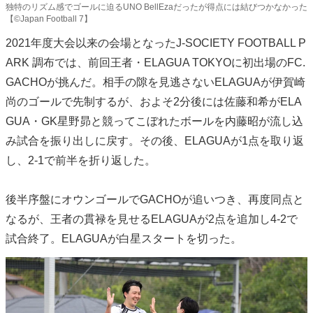
独特のリズム感でゴールに迫るUNO BellEzaだったが得点には結びつかなかった
【©️Japan Football 7】
2021年度大会以来の会場となったJ-SOCIETY FOOTBALL P
ARK 調布では、前回王者・ELAGUA TOKYOに初出場のFC.
GACHOが挑んだ。相手の隙を見逃さないELAGUAが伊賀崎
尚のゴールで先制するが、およそ2分後には佐藤和希がELA
GUA・GK星野昴と競ってこぼれたボールを内藤昭が流し込
み試合を振り出しに戻す。その後、ELAGUAが1点を取り返
し、2-1で前半を折り返した。
後半序盤にオウンゴールでGACHOが追いつき、再度同点と
なるが、王者の貫禄を見せるELAGUAが2点を追加し4-2で
試合終了。ELAGUAが白星スタートを切った。