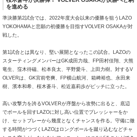
桜木蒼斗が決勝弾！ VOLVER OSAKAが決勝へと駒
を進める
準決勝第2試合では、2022年度大会以来の優勝を狙うLAZO
YOKOHAMAと悲願の初優勝を目指すVOLVER OSAKAが対
戦した。
第1試合とは異なり、堅い展開となったこの試合。LAZOの
スターティングメンバーはGK成田力哉、FP田村佳翔、大熊
竜生、窪木待磁、松本良太、平野愛斗、上田力樹。対するV
OLVERは、GK宮前壱爽、FP横山航河、箱﨑裕也、永田来
樹、濱本和希、桜木蒼斗、松近嘉莉歩がピッチに立った。
高い攻撃力を誇るVOLVERが序盤から攻勢に出ると、底辺
でボールを回すLAZOに対し高い位置でプレッシャーをか
け、セットプレーから幾度となくチャンスを作る。守備に徹
する時間がつづくLAZOはロングボールを蹴り込むなどチャ