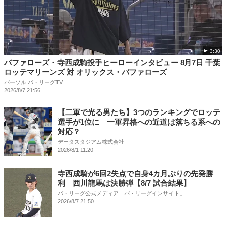
3:30
バファローズ・寺西成騎投手ヒーローインタビュー 8月7日 千葉
ロッテマリーンズ 対 オリックス・バファローズ
パーソル パ・リーグTV
2026/8/7 21:56
【二軍で光る男たち】3つのランキングでロッテ
選手が1位に 一軍昇格への近道は落ちる系への
対応？
データスタジアム株式会社
2026/8/1 11:20
寺西成騎が6回2失点で自身4カ月ぶりの先発勝
利 西川龍馬は決勝弾【8/7 試合結果】
パ・リーグ公式メディア「パ・リーグインサイト」
2026/8/7 21:50