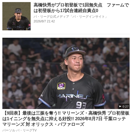
高橋快秀がプロ初登板で1回無失点 ファームで
は初登板から17試合連続自責点0
パ・リーグ公式メディア「パ・リーグインサイト」
2026/8/7 21:42
0:27
【9回表】最後は三振を奪う!! マリーンズ・高橋快秀 プロ初登板
は1イニングを無失点に抑える好投!! 2026年8月7日 千葉ロッテ
マリーンズ 対 オリックス・バファローズ
パーソル パ・リーグTV