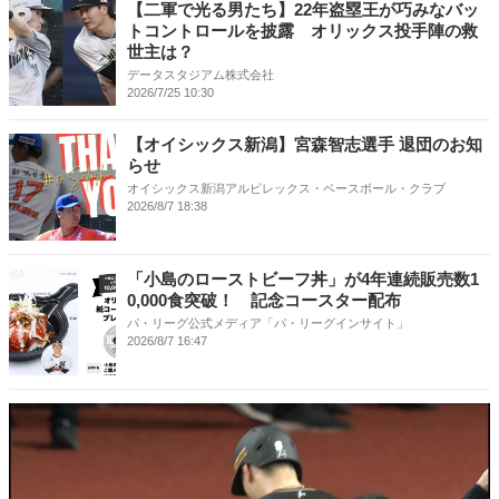
【二軍で光る男たち】22年盗塁王が巧みなバッ
トコントロールを披露 オリックス投手陣の救
世主は？
データスタジアム株式会社
2026/7/25 10:30
【オイシックス新潟】宮森智志選手 退団のお知
らせ
オイシックス新潟アルビレックス・ベースボール・クラブ
2026/8/7 18:38
「小島のローストビーフ丼」が4年連続販売数1
0,000食突破！ 記念コースター配布
パ・リーグ公式メディア「パ・リーグインサイト」
2026/8/7 16:47