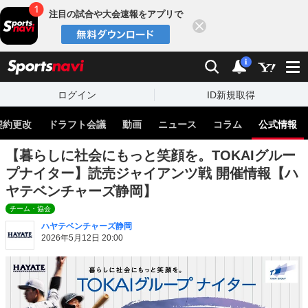
注目の試合や大会速報をアプリで
閉じる
sports
検索
通知
i
ログイン
ID新規取得
契約更改
ドラフト会議
動画
ニュース
コラム
公式情報
【暮らしに社会にもっと笑顔を。TOKAIグルー
プナイター】読売ジャイアンツ戦 開催情報【ハ
ヤテベンチャーズ静岡】
チーム・協会
ハヤテベンチャーズ静岡
2026年5月12日 20:00