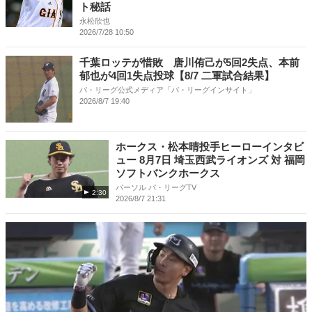
ト秘話
永松欣也
2026/7/28 10:50
千葉ロッテが惜敗 唐川侑己が5回2失点、本前
郁也が4回1失点投球【8/7 二軍試合結果】
パ・リーグ公式メディア「パ・リーグインサイト」
2026/8/7 19:40
ホークス・松本晴投手ヒーローインタビ
ュー 8月7日 埼玉西武ライオンズ 対 福岡
ソフトバンクホークス
パーソル パ・リーグTV
2:30
2026/8/7 21:31