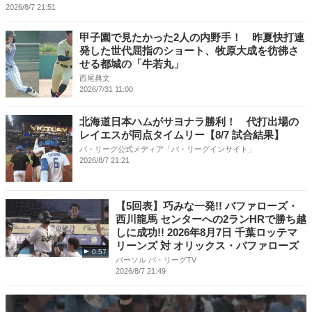
2026/8/7 21:51
甲子園で見たかった2人の内野手！ 昨夏快打連
発した世代屈指のショート、牧原大成を彷彿さ
せる都城の「牛若丸」
西尾典文
2026/7/31 11:00
北海道日本ハムがサヨナラ勝利！ 代打出場の
レイエスが同点タイムリー【8/7 試合結果】
パ・リーグ公式メディア「パ・リーグインサイト」
2026/8/7 21:21
【5回表】巧みな一発!! バファローズ・
西川龍馬 センターへの2ランHRで勝ち越
しに成功!! 2026年8月7日 千葉ロッテマ
リーンズ 対 オリックス・バファローズ
0:57
パーソル パ・リーグTV
2026/8/7 21:49