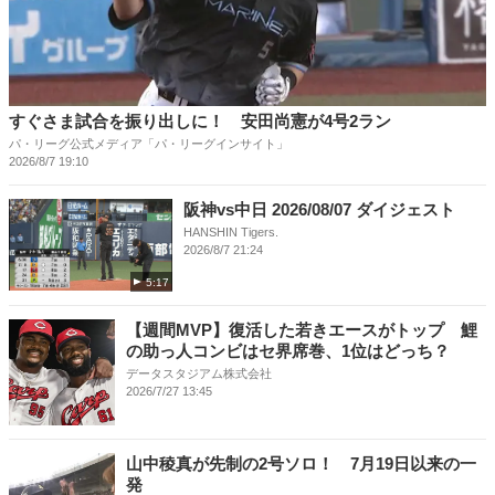
すぐさま試合を振り出しに！ 安田尚憲が4号2ラン
パ・リーグ公式メディア「パ・リーグインサイト」
2026/8/7 19:10
阪神vs中日 2026/08/07 ダイジェスト
HANSHIN Tigers.
2026/8/7 21:24
5:17
【週間MVP】復活した若きエースがトップ 鯉
の助っ人コンビはセ界席巻、1位はどっち？
データスタジアム株式会社
2026/7/27 13:45
山中稜真が先制の2号ソロ！ 7月19日以来の一
発