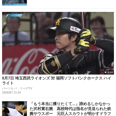
4:44
8月7日 埼玉西武ライオンズ 対 福岡ソフトバンクホークス ハイ
ライト
パーソル パ・リーグTV
2026/8/7 21:34
「もう本当に獲りたくて...」諦めるしかなかっ
た沢村賞右腕 高校時代は指名が見送られた鉄
腕サウスポー 元巨人スカウトが明かすドラフ