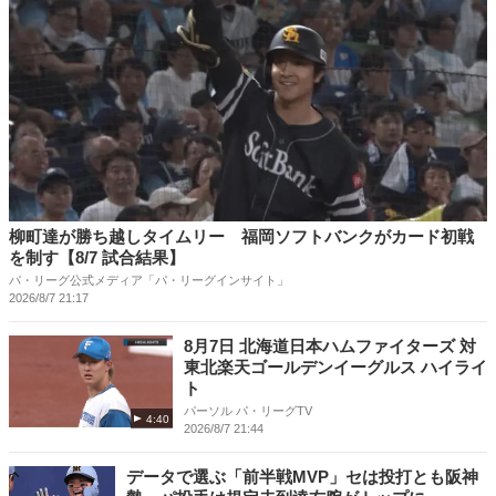
柳町達が勝ち越しタイムリー 福岡ソフトバンクがカード初戦
を制す【8/7 試合結果】
パ・リーグ公式メディア「パ・リーグインサイト」
2026/8/7 21:17
8月7日 北海道日本ハムファイターズ 対
東北楽天ゴールデンイーグルス ハイライ
ト
パーソル パ・リーグTV
4:40
2026/8/7 21:44
データで選ぶ「前半戦MVP」セは投打とも阪神