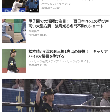
パーソル パ・リーグTV
2026/8/7 21:59
5:13
甲子園での活躍に注目！ 西日本Ｎo.1の呼び声
高い大型右腕、強肩光る名門不動のショート
西尾典文
2026/8/7 10:45
松本晴が7回10奪三振1失点の好投！ キャリア
ハイの7勝目を挙げる
パ・リーグ公式メディア「パ・リーグインサイト」
2026/8/7 21:58