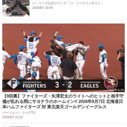
パ・リーグ公式メディア「パ・リーグインサイト」
2026/8/7 18:44
1:10
【9回裏】ファイターズ・矢澤宏太のライトへのヒットと相手守
備が乱れる間にサヨナラのホームイン!! 2026年8月7日 北海道日
本ハムファイターズ 対 東北楽天ゴールデンイーグルス
パーソル パ・リーグTV
2026/8/7 21:24