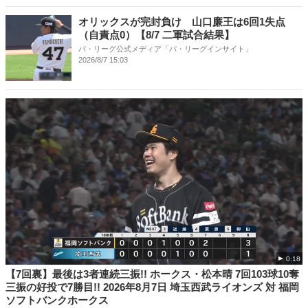
オリックスが完封負け 山口廉王は6回1失点
（自責点0）【8/7 二軍試合結果】
パ・リーグ公式メディア「パ・リーグインサイト」
2026/8/7 15:03
0:18
【7回裏】最後は3者連続三振!! ホークス・松本晴 7回103球10奪
三振の好投で7勝目!! 2026年8月7日 埼玉西武ライオンズ 対 福岡
ソフトバンクホークス