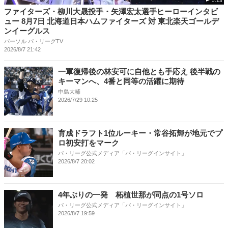
5:13
ファイターズ・柳川大晟投手・矢澤宏太選手ヒーローインタビ
ュー 8月7日 北海道日本ハムファイターズ 対 東北楽天ゴールデ
ンイーグルス
パーソル パ・リーグTV
2026/8/7 21:42
一軍復帰後の林安可に自他とも手応え 後半戦の
キーマンへ、4番と同等の活躍に期待
中島大輔
2026/7/29 10:25
育成ドラフト1位ルーキー・常谷拓輝が地元でプ
ロ初安打をマーク
パ・リーグ公式メディア「パ・リーグインサイト」
2026/8/7 20:02
4年ぶりの一発 柘植世那が同点の1号ソロ
パ・リーグ公式メディア「パ・リーグインサイト」
2026/8/7 19:59