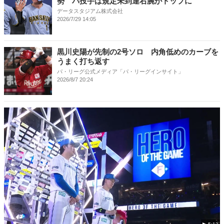
勢 パ投手は規定未到達右腕がトップに
データスタジアム株式会社
2026/7/29 14:05
黒川史陽が先制の2号ソロ 内角低めのカーブを
うまく打ち返す
パ・リーグ公式メディア「パ・リーグインサイト」
2026/8/7 20:24