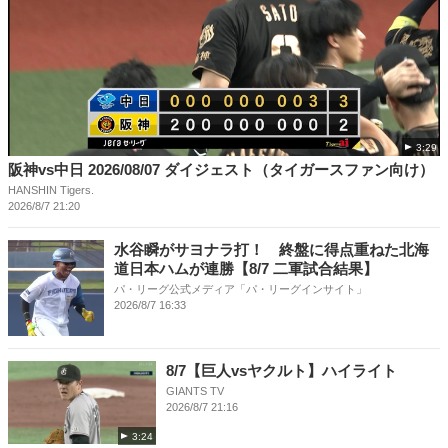
3:29
阪神vs中日 2026/08/07 ダイジェスト（タイガースファン向け）
HANSHIN Tigers.
2026/8/7 21:20
水谷瞬がサヨナラ打！ 終盤に得点重ねた北海
道日本ハムが連勝【8/7 二軍試合結果】
パ・リーグ公式メディア「パ・リーグインサイト」
2026/8/7 16:33
8/7【巨人vsヤクルト】ハイライト
GIANTS TV
2026/8/7 21:16
3:24