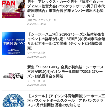
選手、アレックス・カーク選手 『日本生命カッ
プ 2026 (佐賀大会) バスケットボール男子日本代
表国際試合』事前合宿 招集メンバー選出のお知
らせ
川崎ブレイブサンダース
2026/7/21 11:33
【シーホース三河】2026-27シーズン新体制発表
イベントの詳細が決定！8月5日(水)安城市民会館
サルビアホールにて開催（チケット7/24順次発
売）
シーホース三河
2026/7/20 19:00
新生「Super Girls」全員が初集結！シーホース
三河が8/10(月)イオンモール岡崎で2026-27シー
ズンお披露目会を開催
シーホース三河
2026/7/20 18:30
【スクール】(アイシン体育館開催)シーホース三
河 バスケットボールスクール「アドバンスクラ
ス」8月代替開校 募集のお知らせ