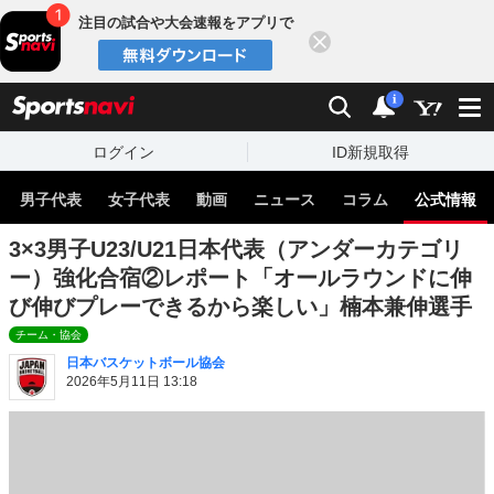
注目の試合や大会速報をアプリで
閉じる
sports
検索
通知
i
ログイン
ID新規取得
男子代表
女子代表
動画
ニュース
コラム
公式情報
3×3男子U23/U21日本代表（アンダーカテゴリ
ー）強化合宿②レポート「オールラウンドに伸
び伸びプレーできるから楽しい」楠本兼伸選手
チーム・協会
日本バスケットボール協会
2026年5月11日 13:18