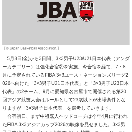
【© Japan Basketball Association.】
5月8日(金)から3日間、3×3男子U23/U21日本代表（アンダ
ーカテゴリー）は強化合宿②を実施。今合宿を経て、7・8
月に予定されているFIBA 3×3ユース・ネーションズリーグ2
026へ向けた「3×3男子U21日本代表」と「3×3男子U23日本
代表」の2チーム、9月に愛知県名古屋市で開催される第20
回アジア競技大会はルールとして23歳以下が出場条件とな
りますが「3×3男子日本代表」を選考していきます。
合宿初日、まず中祖嘉人ヘッドコーチは今年4月に行われ
たFIBA 3×3アジアカップ2026の映像を見せました。3×3男