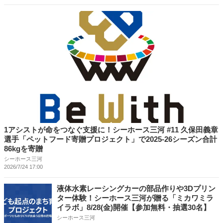
1アシストが命をつなぐ支援に！シーホース三河 #11 久保田義章
選手「ペットフード寄贈プロジェクト」で2025-26シーズン合計
86kgを寄贈
シーホース三河
2026/7/24 17:00
液体水素レーシングカーの部品作りや3Dプリン
ター体験！シーホース三河が贈る「ミカワミラ
イラボ」8/28(金)開催【参加無料・抽選30名】
シーホース三河