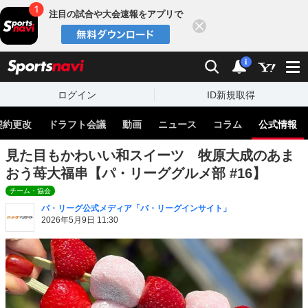
注目の試合や大会速報をアプリで
閉じる
sports
検索
通知
i
ログイン
ID新規取得
契約更改
ドラフト会議
動画
ニュース
コラム
公式情報
見た目もかわいい和スイーツ 牧原大成のあま
おう苺大福串【パ・リーググルメ部 #16】
チーム・協会
パ・リーグ公式メディア「パ・リーグインサイト」
2026年5月9日 11:30