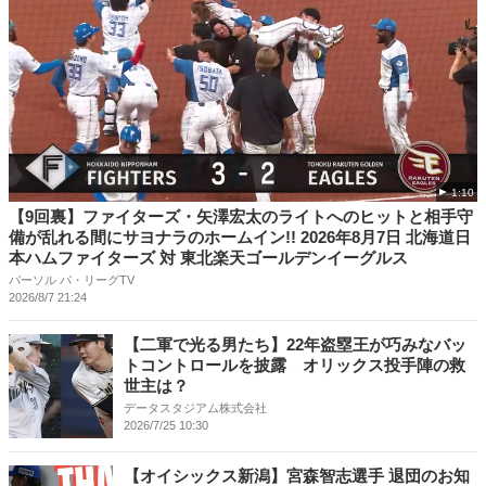
1:10
【9回裏】ファイターズ・矢澤宏太のライトへのヒットと相手守
備が乱れる間にサヨナラのホームイン!! 2026年8月7日 北海道日
本ハムファイターズ 対 東北楽天ゴールデンイーグルス
パーソル パ・リーグTV
2026/8/7 21:24
【二軍で光る男たち】22年盗塁王が巧みなバッ
トコントロールを披露 オリックス投手陣の救
世主は？
データスタジアム株式会社
2026/7/25 10:30
【オイシックス新潟】宮森智志選手 退団のお知