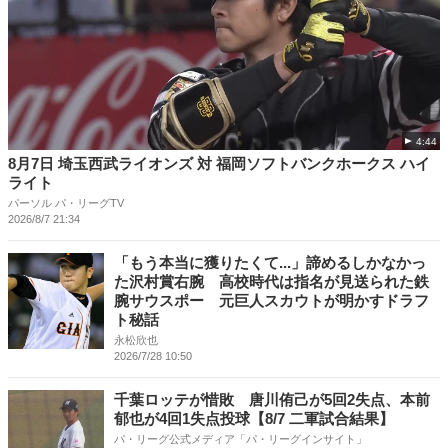
4:44
8月7日 埼玉西武ライオンズ 対 福岡ソフトバンクホークス ハイ
ライト
パーソル パ・リーグTV
2026/8/7 21:34
「もう本当に獲りたくて...」諦めるしかなかっ
た沢村賞右腕 高校時代は指名が見送られた鉄
腕サウスポー 元巨人スカウトが明かすドラフ
ト秘話
永松欣也
2026/7/28 10:50
千葉ロッテが惜敗 唐川侑己が5回2失点、本前
郁也が4回1失点投球【8/7 二軍試合結果】
パ・リーグ公式メディア「パ・リーグインサイト」