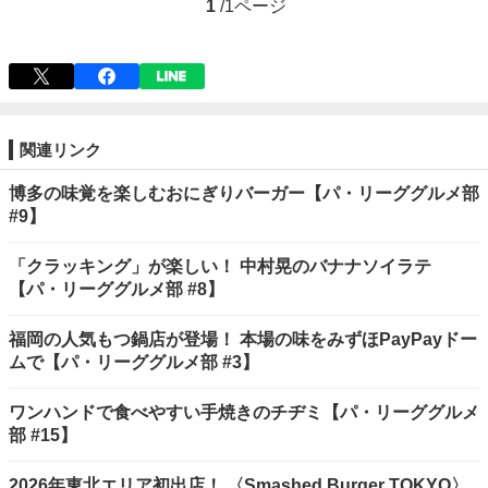
1
/
1ページ
関連リンク
博多の味覚を楽しむおにぎりバーガー【パ・リーググルメ部
#9】
「クラッキング」が楽しい！ 中村晃のバナナソイラテ
【パ・リーググルメ部 #8】
福岡の人気もつ鍋店が登場！ 本場の味をみずほPayPayドー
ムで【パ・リーググルメ部 #3】
ワンハンドで食べやすい手焼きのチヂミ【パ・リーググルメ
部 #15】
2026年東北エリア初出店！ 〈Smashed Burger TOKYO〉