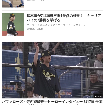
2026/8/7 10:45
松本晴が7回10奪三振1失点の好投！ キャリア
ハイの7勝目を挙げる
パ・リーグ公式メディア「パ・リーグインサイト」
2026/8/7 21:58
3:30
バファローズ・寺西成騎投手ヒーローインタビュー 8月7日 千葉