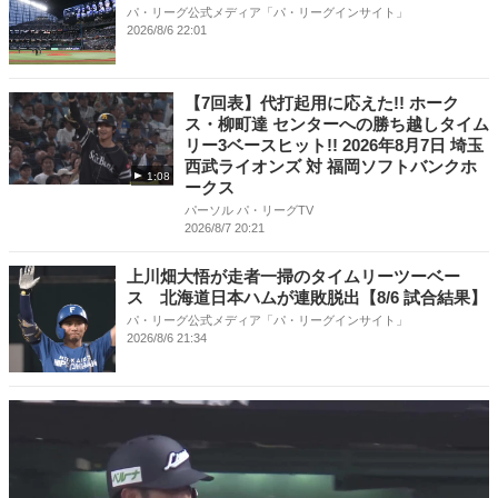
パ・リーグ公式メディア「パ・リーグインサイト」
2026/8/6 22:01
【7回表】代打起用に応えた!! ホーク
ス・柳町達 センターへの勝ち越しタイム
リー3ベースヒット!! 2026年8月7日 埼玉
西武ライオンズ 対 福岡ソフトバンクホ
1:08
ークス
パーソル パ・リーグTV
2026/8/7 20:21
上川畑大悟が走者一掃のタイムリーツーベー
ス 北海道日本ハムが連敗脱出【8/6 試合結果】
パ・リーグ公式メディア「パ・リーグインサイト」
2026/8/6 21:34