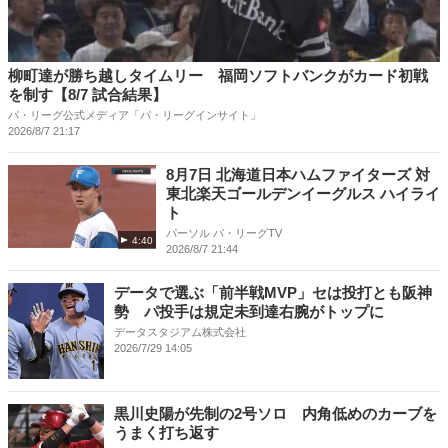
柳町達が勝ち越しタイムリー 福岡ソフトバンクがカード初戦
を制す【8/7 試合結果】
パ・リーグ公式メディア「パ・リーグインサイト」
2026/8/7 21:17
8月7日 北海道日本ハムファイターズ 対
東北楽天ゴールデンイーグルス ハイライ
ト
パーソル パ・リーグTV
4:40
2026/8/7 21:44
データで選ぶ「前半戦MVP」セは投打とも阪神
勢 パ投手は規定未到達右腕がトップに
データスタジアム株式会社
2026/7/29 14:05
黒川史陽が先制の2号ソロ 内角低めのカーブを
うまく打ち返す