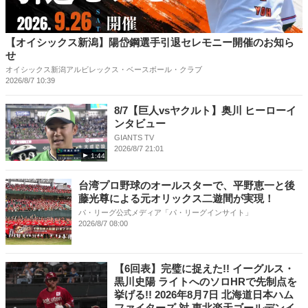
【オイシックス新潟】陽岱鋼選手引退セレモニー開催のお知ら
せ
オイシックス新潟アルビレックス・ベースボール・クラブ
2026/8/7 10:39
8/7【巨人vsヤクルト】奥川 ヒーローイ
ンタビュー
GIANTS TV
2026/8/7 21:01
1:44
台湾プロ野球のオールスターで、平野恵一と後
藤光尊による元オリックス二遊間が実現！
パ・リーグ公式メディア「パ・リーグインサイト」
2026/8/7 08:00
【6回表】完璧に捉えた!! イーグルス・
黒川史陽 ライトへのソロHRで先制点を
挙げる!! 2026年8月7日 北海道日本ハム
ファイターズ 対 東北楽天ゴールデンイ