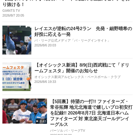
り抜ける！
GIANTS TV
2026/8/7 20:05
レイエスが逆転の24号2ラン 先発・細野晴希の
好投に応える一発
パ・リーグ公式メディア「パ・リーグインサイト」
2026/8/6 20:03
【オイシックス新潟】8/9(日)西武戦にて「ドリ
ームフェスタ」開催のお知らせ
オイシックス新潟アルビレックス・ベースボール・クラブ
2026/8/6 19:33
【5回裏】待望の一打!! ファイターズ・
常谷拓輝 地元北海道で嬉しいプロ初安打
を記録!! 2026年8月7日 北海道日本ハム
ファイターズ 対 東北楽天ゴールデンイ
0:42
ーグルス
パーソル パ・リーグTV