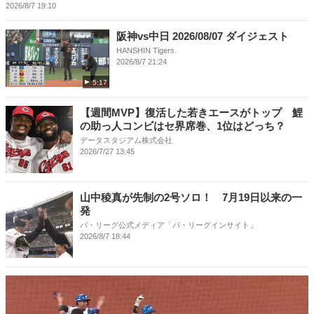
2026/8/7 19:10
阪神vs中日 2026/08/07 ダイジェスト
HANSHIN Tigers.
2026/8/7 21:24
5:17
【週間MVP】復活した若きエースがトップ 鯉
の助っ人コンビはセ界席巻、1位はどっち？
データスタジアム株式会社
2026/7/27 13:45
山中稜真が先制の2号ソロ！ 7月19日以来の一
発
パ・リーグ公式メディア「パ・リーグインサイト」
2026/8/7 18:44