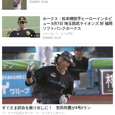
2026/8/7 19:40
ホークス・松本晴投手ヒーローインタビ
ュー 8月7日 埼玉西武ライオンズ 対 福岡
ソフトバンクホークス
パーソル パ・リーグTV
2:30
2026/8/7 21:31
すぐさま試合を振り出しに！ 安田尚憲が4号2ラン
パ・リーグ公式メディア「パ・リーグインサイト」