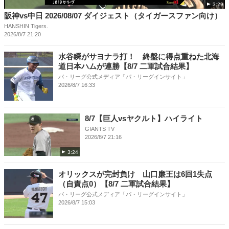
3:29
阪神vs中日 2026/08/07 ダイジェスト（タイガースファン向け）
HANSHIN Tigers.
2026/8/7 21:20
水谷瞬がサヨナラ打！ 終盤に得点重ねた北海
道日本ハムが連勝【8/7 二軍試合結果】
パ・リーグ公式メディア「パ・リーグインサイト」
2026/8/7 16:33
8/7【巨人vsヤクルト】ハイライト
GIANTS TV
2026/8/7 21:16
3:24
オリックスが完封負け 山口廉王は6回1失点
（自責点0）【8/7 二軍試合結果】
パ・リーグ公式メディア「パ・リーグインサイト」
2026/8/7 15:03