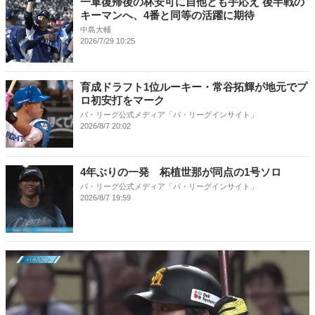
一軍復帰後の林安可に自他とも手応え 後半戦の
キーマンへ、4番と同等の活躍に期待
中島大輔
2026/7/29 10:25
育成ドラフト1位ルーキー・常谷拓輝が地元でプ
ロ初安打をマーク
パ・リーグ公式メディア「パ・リーグインサイト」
2026/8/7 20:02
4年ぶりの一発 柘植世那が同点の1号ソロ
パ・リーグ公式メディア「パ・リーグインサイト」
2026/8/7 19:59