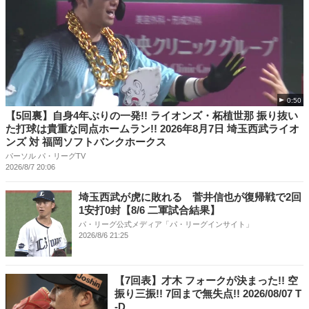
0:50
【5回裏】自身4年ぶりの一発!! ライオンズ・柘植世那 振り抜い
た打球は貴重な同点ホームラン!! 2026年8月7日 埼玉西武ライオ
ンズ 対 福岡ソフトバンクホークス
パーソル パ・リーグTV
2026/8/7 20:06
埼玉西武が虎に敗れる 菅井信也が復帰戦で2回
1安打0封【8/6 二軍試合結果】
パ・リーグ公式メディア「パ・リーグインサイト」
2026/8/6 21:25
【7回表】才木 フォークが決まった!! 空
振り三振!! 7回まで無失点!! 2026/08/07 T
-D