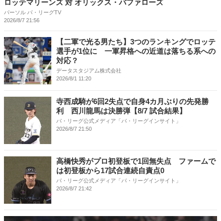
ロッテマリーンズ 対 オリックス・バファローズ
パーソル パ・リーグTV
2026/8/7 21:56
【二軍で光る男たち】3つのランキングでロッテ
選手が1位に 一軍昇格への近道は落ちる系への
対応？
データスタジアム株式会社
2026/8/1 11:20
寺西成騎が6回2失点で自身4カ月ぶりの先発勝
利 西川龍馬は決勝弾【8/7 試合結果】
パ・リーグ公式メディア「パ・リーグインサイト」
2026/8/7 21:50
高橋快秀がプロ初登板で1回無失点 ファームで
は初登板から17試合連続自責点0
パ・リーグ公式メディア「パ・リーグインサイト」
2026/8/7 21:42