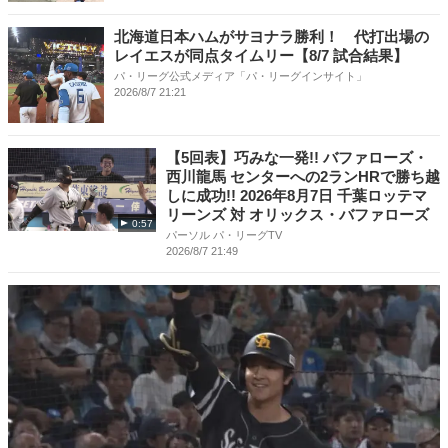
北海道日本ハムがサヨナラ勝利！ 代打出場の
レイエスが同点タイムリー【8/7 試合結果】
パ・リーグ公式メディア「パ・リーグインサイト」
2026/8/7 21:21
【5回表】巧みな一発!! バファローズ・
西川龍馬 センターへの2ランHRで勝ち越
しに成功!! 2026年8月7日 千葉ロッテマ
リーンズ 対 オリックス・バファローズ
0:57
パーソル パ・リーグTV
2026/8/7 21:49