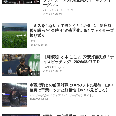
0:55
ーグルス
パーソル パ・リーグTV
2026/8/7 20:43
「ミスをしない」で勝とうとした0―1 新庄監
督が語った“金縛り”の表面化。8/4 ファイターズ
振り返り
note
2026/8/7 08:00
【8回表】才木 ここまで2安打無失点!! ナ
イスピッチング!! 2026/08/07 T-D
HANSHIN Tigers.
2026/8/7 20:32
0:31
寺西成騎との前回対戦でHRのソトに期待 山中
稜真は千葉ロッテと好相性【8/7 パ見どころ】
パ・リーグ公式メディア「パ・リーグインサイト」
2026/8/7 07:01