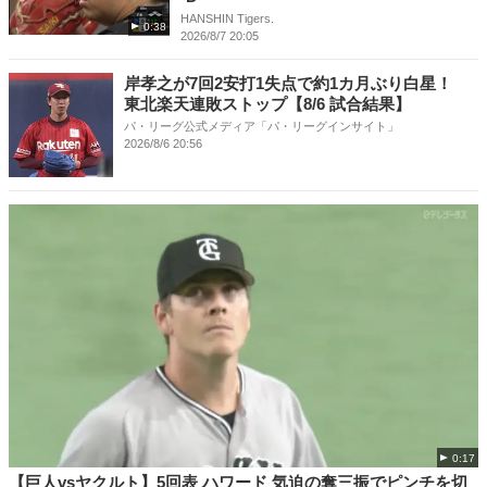
HANSHIN Tigers.
0:38
2026/8/7 20:05
岸孝之が7回2安打1失点で約1カ月ぶり白星！
東北楽天連敗ストップ【8/6 試合結果】
パ・リーグ公式メディア「パ・リーグインサイト」
2026/8/6 20:56
0:17
【巨人vsヤクルト】5回表 ハワード 気迫の奪三振でピンチを切