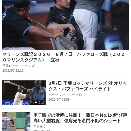
マリーンズ戦記２０２６ ８月７日 バファローズ戦（ＺＯＺ
Ｏマリンスタジアム） 立秋
千葉ロッテマリーンズ
2026/8/7 22:18
8月7日 千葉ロッテマリーンズ 対 オリッ
クス・バファローズ ハイライト
パーソル パ・リーグTV
2026/8/7 21:59
5:13
甲子園での活躍に注目！ 西日本Ｎo.1の呼び声
高い大型右腕、強肩光る名門不動のショート
西尾典文