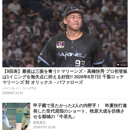
0:27
【9回表】最後は三振を奪う!! マリーンズ・高橋快秀 プロ初登板
は1イニングを無失点に抑える好投!! 2026年8月7日 千葉ロッテ
マリーンズ 対 オリックス・バファローズ
パーソル パ・リーグTV
2026/8/7 21:51
甲子園で見たかった2人の内野手！ 昨夏快打連
発した世代屈指のショート、牧原大成を彷彿さ
せる都城の「牛若丸」
西尾典文
2026/7/31 11:00