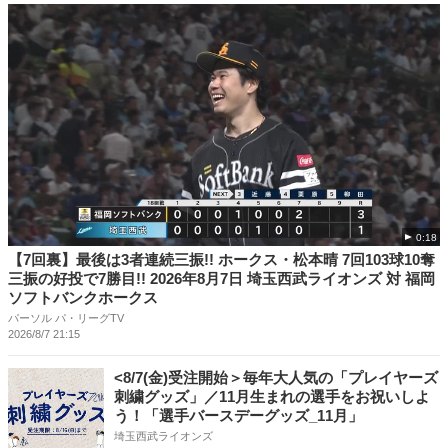
0:18
【7回裏】最後は3者連続三振!! ホークス・松本晴 7回103球10奪
三振の好投で7勝目!! 2026年8月7日 埼玉西武ライオンズ 対 福岡
ソフトバンクホークス
パーソル パ・リーグTV
2026/8/7 21:15
<8/7(金)受注開始＞毎年大人気の「プレイヤーズ
刺繍グッズ」／11月生まれの選手をお祝いしよ
う！「選手バースデーグッズ_11月」
埼玉西武ライオンズ