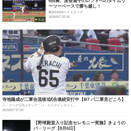
6回裏、度会選手のレフトへのタイムリ
ーツーベースで勝ち越し！
横浜DeNAベイスターズ
2026/8/7 20:30
0:31
寺地隆成が二軍合流後3試合連続安打中【8/7 パ二軍見どころ】
パ・リーグ公式メディア「パ・リーグインサイト」
2026/8/7 07:00
【野球殿堂入り記念セレモニー実施】きょうの
パ・リーグ【8月6日】