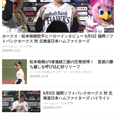
4:21
ホークス・松本裕樹投手ヒーローインタビュー 8月5日 福岡ソフ
トバンクホークス 対 北海道日本ハムファイターズ
パーソル パ・リーグTV
2026/8/5 22:11
松本裕樹が3者連続三振の圧巻投球！ 直後の勝
ち越しを呼び込む好リリーフ
パ・リーグ公式メディア「パ・リーグインサイト」
2026/8/5 21:26
8月5日 福岡ソフトバンクホークス 対 北
海道日本ハムファイターズ ハイライト
パーソル パ・リーグTV
2026/8/5 22:07
4:10