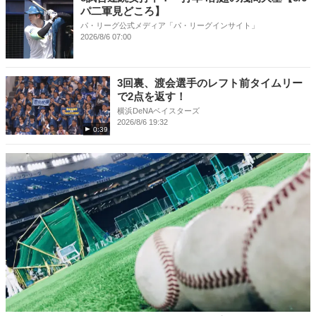
パ二軍見どころ】
パ・リーグ公式メディア「パ・リーグインサイト」
2026/8/6 07:00
3回裏、渡会選手のレフト前タイムリー
で2点を返す！
横浜DeNAベイスターズ
2026/8/6 19:32
0:39