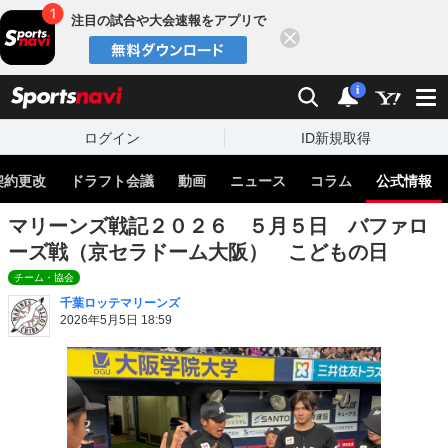
注目の試合や大会速報をアプリで
閉じる
sports
検索
通知
i
ログイン
ID新規取得
契約更改
ドラフト会議
動画
ニュース
コラム
公式情報
マリーンズ戦記２０２６ ５月５日 バファロ
ーズ戦（京セラドーム大阪） こどもの日
チーム・協会
千葉ロッテマリーンズ
2026年5月5日 18:59