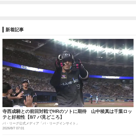
新着記事
寺西成騎との前回対戦でHRのソトに期待 山中稜真は千葉ロッ
テと好相性【8/7 パ見どころ】
パ・リーグ公式メディア「パ・リーグインサイト」
2026/8/7 07:01