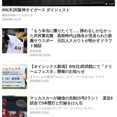
3:37
8/6(木)対阪神タイガース ダイジェスト
横浜DeNAベイスターズ
2026/8/6 21:22
「もう本当に獲りたくて...」諦めるしかなかっ
た沢村賞右腕 高校時代は指名が見送られた鉄
腕サウスポー 元巨人スカウトが明かすドラフ
ト秘話
永松欣也
2026/7/28 10:50
【オイシックス新潟】8/9(日)西武戦にて「ドリ
ームフェスタ」開催のお知らせ
オイシックス新潟アルビレックス・ベースボール・クラブ
2026/8/6 19:33
マッカスカーが確信の先制15号2ラン！ 直近6
試合で3本塁打と打線をけん引
パ・リーグ公式メディア「パ・リーグインサイト」
2026/8/6 18:24