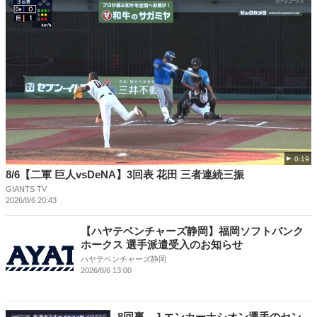
0:19
8/6【二軍 巨人vsDeNA】3回表 花田 三者連続三振
GIANTS TV
2026/8/6 20:43
【ハヤテベンチャーズ静岡】福岡ソフトバンク
ホークス 選手派遣受入のお知らせ
ハヤテベンチャーズ静岡
2026/8/6 13:00
8回裏、J.エンカーナシオン選手のセン