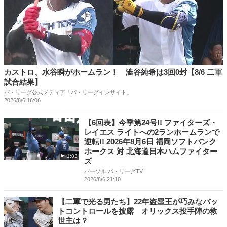
カストロ、水谷瞬がホームラン！ 澁谷純希は3回0封【8/6 二軍
試合結果】
パ・リーグ公式メディア「パ・リーグインサイト」
2026/8/6 16:06
【6回表】今季第24号!! ファイターズ・
レイエス ライトへの2ランホームランで
逆転!! 2026年8月6日 福岡ソフトバンク
ホークス 対 北海道日本ハムファイター
1:03
ズ
パーソル パ・リーグTV
2026/8/6 21:10
【二軍で光る男たち】22年盗塁王が巧みなバッ
トコントロールを披露 オリックス投手陣の救
世主は？