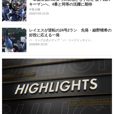
キーマンへ、4番と同等の活躍に期待
中島大輔
2026/7/29 10:25
レイエスが逆転の24号2ラン 先発・細野晴希の
好投に応える一発
パ・リーグ公式メディア「パ・リーグインサイト」
2026/8/6 20:03