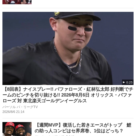
0:25
【8回表】ナイスプレー!! バファローズ・紅林弘太郎 好判断でチ
ームのピンチを切り抜ける!! 2026年8月6日 オリックス・バファ
ローズ 対 東北楽天ゴールデンイーグルス
パーソル パ・リーグTV
2026/8/6 21:14
【週間MVP】復活した若きエースがトップ 鯉
の助っ人コンビはセ界席巻、1位はどっち？