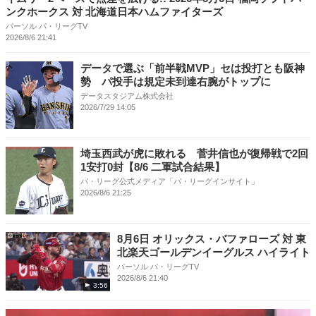
ンクホークス 対 北海道日本ハムファイターズ
パーソル パ・リーグTV
2026/8/6 21:41
データで選ぶ「前半戦MVP」セは投打とも阪神
勢 パ投手は規定未到達右腕がトップに
データスタジアム株式会社
2026/7/29 14:05
埼玉西武が虎に敗れる 菅井信也が復帰戦で2回
1安打0封【8/6 二軍試合結果】
パ・リーグ公式メディア「パ・リーグインサイト」
2026/8/6 21:25
8月6日 オリックス・バファローズ 対 東
北楽天ゴールデンイーグルス ハイライト
パーソル パ・リーグTV
2026/8/6 21:40
3:56