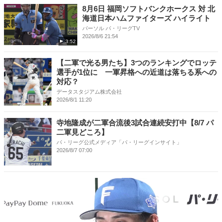
8月6日 福岡ソフトバンクホークス 対 北
海道日本ハムファイターズ ハイライト
パーソル パ・リーグTV
2026/8/6 21:54
3:52
【二軍で光る男たち】3つのランキングでロッテ
選手が1位に 一軍昇格への近道は落ちる系への
対応？
データスタジアム株式会社
2026/8/1 11:20
寺地隆成が二軍合流後3試合連続安打中【8/7 パ
二軍見どころ】
パ・リーグ公式メディア「パ・リーグインサイト」
2026/8/7 07:00