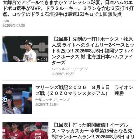
大舞台でアピールできますか？フレッシュ球宴。日本ハムのエ
ドポロ選手がMVP。ドラ２ルーキー。３ランを含む２安打４打
点。ロッテのドラ１石垣投手は最速153キロで１回無失点
note
2026/8/6 07:00
【2回裏】先制の一打!! ホークス・牧原
大成 ライトへのタイムリー2ベースヒッ
トを放つ!! 2026年8月6日 福岡ソフトバ
ンクホークス 対 北海道日本ハムファイ
1:01
ターズ
パーソル パ・リーグTV
2026/8/6 19:27
マリーンズ戦記２０２６ ８月５日 ライオン
ズ戦（ＺＯＺＯマリンスタジアム） 連勝
千葉ロッテマリーンズ
2026/8/5 21:54
【1回表】打った瞬間確信!! イーグル
ス・マッカスカー 今季第15号となる先
制2ランホームラン!! 2026年8月6日 オリ