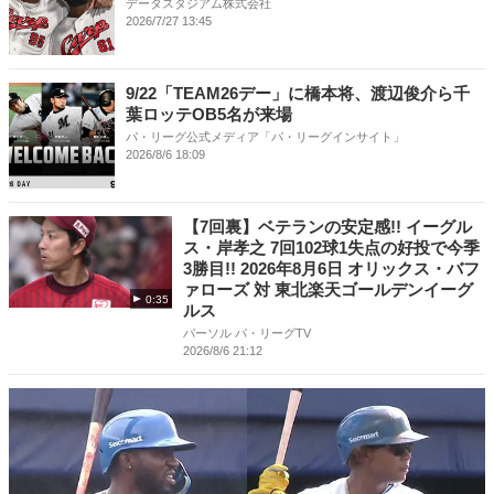
データスタジアム株式会社
2026/7/27 13:45
9/22「TEAM26デー」に橋本将、渡辺俊介ら千
葉ロッテOB5名が来場
パ・リーグ公式メディア「パ・リーグインサイト」
2026/8/6 18:09
【7回裏】ベテランの安定感!! イーグル
ス・岸孝之 7回102球1失点の好投で今季
3勝目!! 2026年8月6日 オリックス・バフ
ァローズ 対 東北楽天ゴールデンイーグ
0:35
ルス
パーソル パ・リーグTV
2026/8/6 21:12