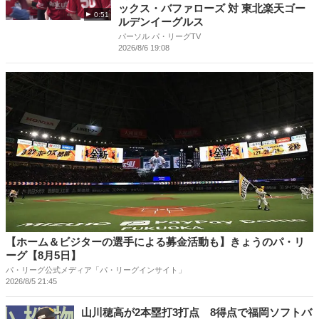
ックス・バファローズ 対 東北楽天ゴー
0:51
ルデンイーグルス
パーソル パ・リーグTV
2026/8/6 19:08
【ホーム＆ビジターの選手による募金活動も】きょうのパ・リ
ーグ【8月5日】
パ・リーグ公式メディア「パ・リーグインサイト」
2026/8/5 21:45
山川穂高が2本塁打3打点 8得点で福岡ソフトバ