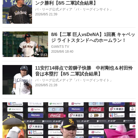
ンク勝利【8/5 二軍試合結果】
パ・リーグ公式メディア「パ・リーグインサイト」
2026/8/5 21:39
8/6【二軍 巨人vsDeNA】1回裏 キャベッ
ジ ライトスタンドへのホームラン！
GIANTS TV
2026/8/6 18:40
0:43
11安打14得点で若獅子快勝 中村剛也＆村田怜
音は本塁打【8/5 二軍試合結果】
パ・リーグ公式メディア「パ・リーグインサイト」
2026/8/5 21:28