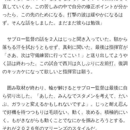
直していくか。この苦しみの中で自分の修正ポイントが分か
ったら、この先のためになる。打撃の波は緩やかになるは
ず。そんな話をしました。まだまだ彼らは勉強」
サブロー監督の話を２人はじっと聞き入っていた。額から
落ちる汗を拭おうともせず、真剣に聞いた。最後は指揮官が
「さあ、次は守備練習に行ってこい！」と送り出してようや
く話は終わった。この試合で西川は久しぶりに左前打。復調
のキッカケになって欲しいと指揮官は願う。
囲み取材が終わり、輪が解けるとサブロー監督は最後に自
ら切り出した。「あした、みんなでスタメンを考えて、だい
ぶ、ガラッと変えるかもしれないですよ」。じっと耐え忍ん
で好機を待つつもりは毛頭ない。動く。攻める。積極的にい
く。もがきながらも動くことでなにかを掴みとろうとする。
それが２０２６年のマリーンズのスタイルだ。