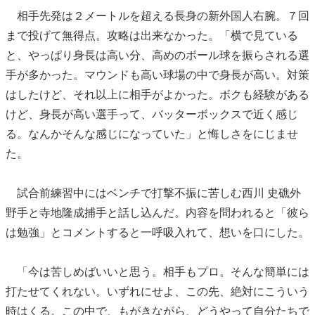
相手先発は２メートルを超える長身の新外国人右腕。７回
まで投げて無得点。攻略は出来なかった。「横で見ている
と、やっぱり身長は高い分、高めのボール球を振らされる選
手が多かった。マウンドも高い球場の中で身長が高い。対策
はしたけど、それ以上に相手がよかった。ボクも経験がある
けど、身長が高い選手って、バッターボックスで近く感じ
る。なんかそんな感じになっていた」と悔しさをにじませ
た。
試合前練習中にはベンチで打撃不振に苦しむ西川 史礁外
野手と寺地隆成捕手と話し込んだ。内容を問われると「彼ら
は勉強」とコメントすると一呼吸入れて、想いを口にした。
「今は苦しめばいいと思う。相手もプロ。そんな簡単には
打たせてくれない。いずれにせよ、この先、絶対にこういう
時はくる。この中で、もがきながら、どうやって自分たちで