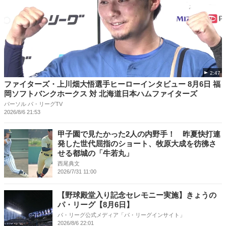
2:47
ファイターズ・上川畑大悟選手ヒーローインタビュー 8月6日 福
岡ソフトバンクホークス 対 北海道日本ハムファイターズ
パーソル パ・リーグTV
2026/8/6 21:53
甲子園で見たかった2人の内野手！ 昨夏快打連
発した世代屈指のショート、牧原大成を彷彿さ
せる都城の「牛若丸」
西尾典文
2026/7/31 11:00
【野球殿堂入り記念セレモニー実施】きょうの
パ・リーグ【8月6日】
パ・リーグ公式メディア「パ・リーグインサイト」
2026/8/6 22:01