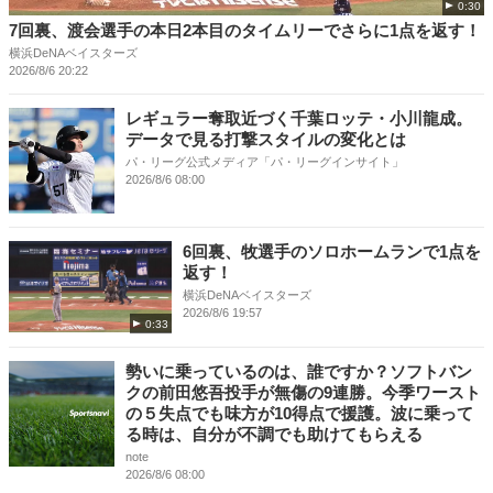
0:30
7回裏、渡会選手の本日2本目のタイムリーでさらに1点を返す！
横浜DeNAベイスターズ
2026/8/6 20:22
レギュラー奪取近づく千葉ロッテ・小川龍成。
データで見る打撃スタイルの変化とは
パ・リーグ公式メディア「パ・リーグインサイト」
2026/8/6 08:00
6回裏、牧選手のソロホームランで1点を
返す！
横浜DeNAベイスターズ
2026/8/6 19:57
0:33
勢いに乗っているのは、誰ですか？ソフトバン
クの前田悠吾投手が無傷の9連勝。今季ワースト
の５失点でも味方が10得点で援護。波に乗って
る時は、自分が不調でも助けてもらえる
note
2026/8/6 08:00