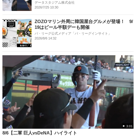
データスタジアム株式会社
2026/7/25 10:30
ZOZOマリン外周に韓国屋台グルメが登場！ 9/
19はビール半額デーも開催
パ・リーグ公式メディア「パ・リーグインサイト」
2026/8/6 14:32
3:01
8/6【二軍 巨人vsDeNA】ハイライト