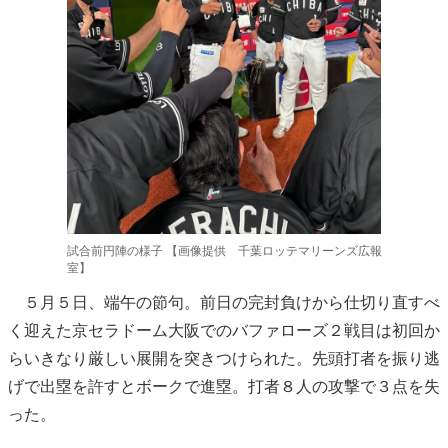
試合前円陣の様子 【画像提供 千葉ロッテマリーンズ広報
室】
５月５日、端午の節句。前日の完封負けから仕切り直すべ
く迎えた京セラドーム大阪でのバファローズ２戦目は初回か
らいきなり厳しい展開を突きつけられた。先頭打者を振り逃
げで出塁を許すとボークで進塁。打者８人の攻撃で３点を失
った。