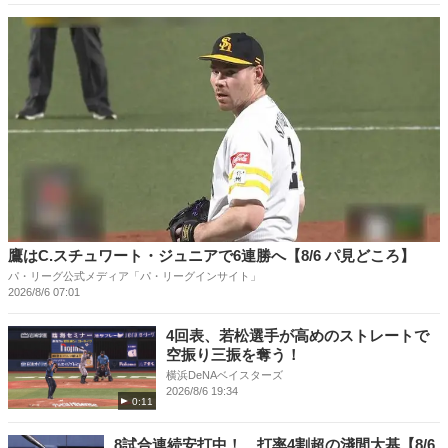
鷹はC.スチュワート・ジュニアで6連勝へ【8/6 パ見どころ】
パ・リーグ公式メディア「パ・リーグインサイト」
2026/8/6 07:01
4回表、若松選手が高めのストレートで
空振り三振を奪う！
横浜DeNAベイスターズ
2026/8/6 19:34
0:11
8試合連続安打中！ 打率4割超の淺間大基【8/6