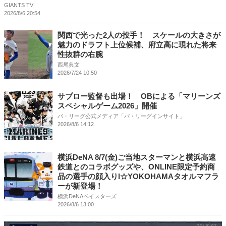
GIANTS TV
2026/8/6 20:54
関西で光った2人の投手！ スケールの大きさが
魅力のドラフト上位候補、府立高に現れた将来
性抜群の右腕
西尾典文
2026/7/24 10:50
サブロー監督も出場！ OBによる「マリーンズ
スペシャルゲーム2026」開催
パ・リーグ公式メディア「パ・リーグインサイト」
2026/8/6 14:12
横浜DeNA 8/7(金)ご当地スターマンと横浜高速
鉄道とのコラボグッズや、ONLINE限定予約商
品の選手の顔入りI☆YOKOHAMAタオルマフラ
ーが新登場！
横浜DeNAベイスターズ
2026/8/6 13:00