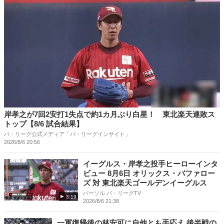
岸孝之が7回2安打1失点で約1カ月ぶり白星！ 東北楽天連敗ス
トップ【8/6 試合結果】
パ・リーグ公式メディア「パ・リーグインサイト」
2026/8/6 20:56
イーグルス・岸孝之投手ヒーローインタ
ビュー 8月6日 オリックス・バファロー
ズ 対 東北楽天ゴールデンイーグルス
パーソル パ・リーグTV
3:19
2026/8/6 21:38
一軍復帰後の林安可に自他とも手応え 後半戦の