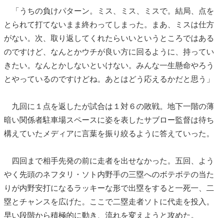
「うちの負けパターン。ミス、ミス、ミスで。結局、点を
とられて打てないまま終わってしまった。まあ、ミスは仕方
がない。次、取り返してくれたらいいというところではある
のですけど、なんとかウチが良い方に回るように、持ってい
きたい。なんとかしないといけない。みんな一生懸命やろう
とやっているのですけどね。あとはどう応えるかだと思う」
九回に１点を返したが試合は１対６の敗戦。地下一階の薄
暗い関係者駐車場スペースに姿を表したサブロー監督は待ち
構えていたメディアに言葉を振り絞るように答えていった。
四回まで相手先発の前に走者を出せなかった。五回、よう
やく先頭のネフタリ・ソト内野手の三塁へのボテボテの当た
りが内野安打になるラッキーな形で出塁をすると一死一、二
塁とチャンスを広げた。ここで二塁走者ソトに代走を投入。
早い段階から積極的に動き、流れを変えようと攻めた。