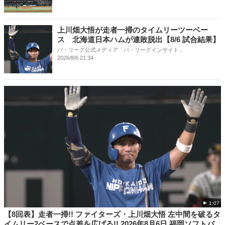
上川畑大悟が走者一掃のタイムリーツーベー
ス 北海道日本ハムが連敗脱出【8/6 試合結果】
パ・リーグ公式メディア「パ・リーグインサイト」
2026/8/6 21:34
1:07
【8回表】走者一掃!! ファイターズ・上川畑大悟 左中間を破るタ
イムリー2ベースで点差を広げる!! 2026年8月6日 福岡ソフトバ