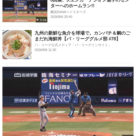
ターへのホームラン!!
横浜DeNAベイスターズ
2026/8/6 20:40
0:34
九州の新鮮な魚介を球場で。カンパチ＆鯛のご
まだれ海鮮丼【パ・リーググルメ部 #78】
パ・リーグ公式メディア「パ・リーグインサイト」
2026/8/6 11:30