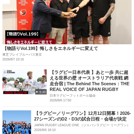
【物語りVol.199】悔しさをエネルギーに変えて
東芝ブレイブルーパス東京
2026/8/7 10:16
【ラグビー日本代表 】あと一歩 共に超
える世界の壁 オーストラリア代表戦 網
走合宿 | The Behind The Scenes：THE
REAL VOICE OF JAPAN RUGBY
5:30
日本ラグビーフットボール協会
2026/8/6 17:50
【ラグビー／リーグワン】12月12日開幕！2026-
27シーズンのD2・D3の試合日程・会場が決定
JAPAN RUGBY LEAGUE ONE （ジャパンラグビー リーグワン）
2026/8/6 18:10