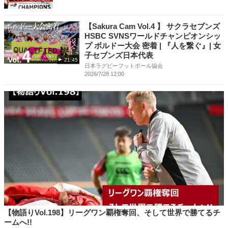
【Sakura Cam Vol.4 】 サクラセブンズ
HSBC SVNSワールドチャンピオンシッ
プ ボルドー大会 密着 | 『人を繋ぐ』| 女
子セブンズ日本代表
21:45
日本ラグビーフットボール協会
2026/7/28 12:00
【物語りVol.198】リーグワン覇権奪回、そして世界で勝てるチ
ームへ!!