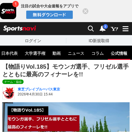
注目の試合や大会速報をアプリで
閉じる
sports
検索
通知
i
ログイン
ID新規取得
日本代表
大学選手権
動画
ニュース
コラム
公式情報
【物語りVol.185】モウンガ選手、フリゼル選手
とともに最高のフィナーレを!!
チーム・協会
東芝ブレイブルーパス東京
2026年4月30日 15:44