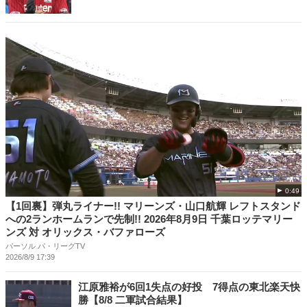
0:49
【1回裏】弾丸ライナー!! マリーンズ・山口航輝 レフトスタンド
への2ランホームランで先制!! 2026年8月9日 千葉ロッテマリー
ンズ 対 オリックス・バファローズ
パーソル パ・リーグTV
2026/8/9 17:39
江原雅裕が6回1失点の好投 7得点の東北楽天快
勝【8/8 二軍試合結果】