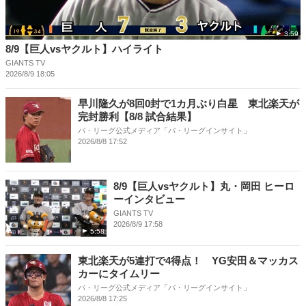
3:59
8/9【巨人vsヤクルト】ハイライト
GIANTS TV
2026/8/9 18:05
早川隆久が8回0封で1カ月ぶり白星 東北楽天が
完封勝利【8/8 試合結果】
パ・リーグ公式メディア「パ・リーグインサイト」
2026/8/8 17:52
8/9【巨人vsヤクルト】丸・岡田 ヒーロ
ーインタビュー
GIANTS TV
2026/8/9 17:58
5:58
東北楽天が5連打で4得点！ YG安田＆マッカス
カーにタイムリー
パ・リーグ公式メディア「パ・リーグインサイト」
2026/8/8 17:25