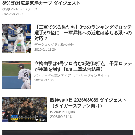
8/9(日)対広島東洋カープ ダイジェスト
横浜DeNAベイスターズ
2026/8/9 21:26
【二軍で光る男たち】3つのランキングでロッテ
選手が1位に 一軍昇格への近道は落ちる系への
対応？
データスタジアム株式会社
2026/8/1 11:20
立松由宇は4号ソロ含む3安打2打点 千葉ロッテ
が接戦を制す【8/9 二軍試合結果】
パ・リーグ公式メディア「パ・リーグインサイト」
2026/8/9 19:21
阪神vs中日 2026/08/089 ダイジェスト
（タイガースファン向け）
HANSHIN Tigers.
2026/8/9 21:18
4:49