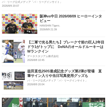
パ・リーグ公式メディア「パ・リーグインサイト」
2026/8/9 20:07
阪神vs中日 2026/08/09 ヒーローインタ
ビュー
HANSHIN Tigers.
2026/8/9 21:39
1:55
【二軍で光る男たち】ブレーク寸前の巨人2年目
ドラ1がトップに DeNAのオールドルーキーは
Wランクイン
データスタジアム株式会社
2026/8/8 10:45
益田直也250S達成記念グッズ第2弾が登場 直
筆サイン入りや当日写真使用グッズも
パ・リーグ公式メディア「パ・リーグインサイト」
2026/8/9 20:04