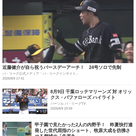
近藤健介が自ら祝うバースデーアーチ！ 24号ソロで先制
パ・リーグ公式メディア「パ・リーグインサイト」
2026/8/9 17:41
8月9日 千葉ロッテマリーンズ 対 オリッ
クス・バファローズ ハイライト
パーソル パ・リーグTV
2026/8/9 20:59
5:02
甲子園で見たかった2人の内野手！ 昨夏快打連
発した世代屈指のショート、牧原大成を彷彿さ