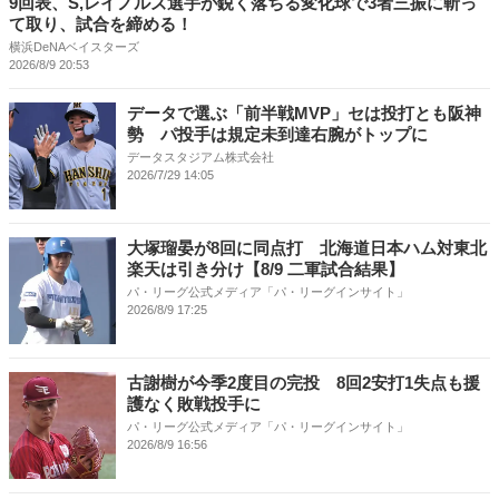
9回表、S,レイノルズ選手が鋭く落ちる変化球で3者三振に斬っ
て取り、試合を締める！
横浜DeNAベイスターズ
2026/8/9 20:53
データで選ぶ「前半戦MVP」セは投打とも阪神
勢 パ投手は規定未到達右腕がトップに
データスタジアム株式会社
2026/7/29 14:05
大塚瑠晏が8回に同点打 北海道日本ハム対東北
楽天は引き分け【8/9 二軍試合結果】
パ・リーグ公式メディア「パ・リーグインサイト」
2026/8/9 17:25
古謝樹が今季2度目の完投 8回2安打1失点も援
護なく敗戦投手に
パ・リーグ公式メディア「パ・リーグインサイト」
2026/8/9 16:56