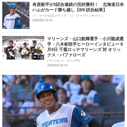
有原航平が2試合連続の完封勝利！ 北海道日本
ハムがカード勝ち越し【8/9 試合結果】
パ・リーグ公式メディア「パ・リーグインサイト」
2026/8/9 16:41
マリーンズ・山口航輝選手・小川龍成選
手・八木彬投手ヒーローインタビュー 8
月9日 千葉ロッテマリーンズ 対 オリッ
クス・バファローズ
7:22
パーソル パ・リーグTV
2026/8/9 20:42