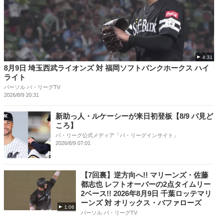
4:31
8月9日 埼玉西武ライオンズ 対 福岡ソフトバンクホークス ハイ
ライト
パーソル パ・リーグTV
2026/8/9 20:31
新助っ人・ルケーシーが来日初登板【8/9 パ見ど
ころ】
パ・リーグ公式メディア「パ・リーグインサイト」
2026/8/9 07:01
【7回裏】逆方向へ!! マリーンズ・佐藤
都志也 レフトオーバーの2点タイムリー
2ベース!! 2026年8月9日 千葉ロッテマリ
ーンズ 対 オリックス・バファローズ
1:06
パーソル パ・リーグTV