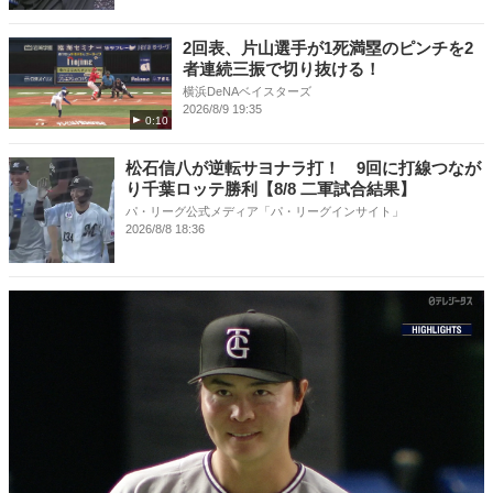
2回表、片山選手が1死満塁のピンチを2
者連続三振で切り抜ける！
横浜DeNAベイスターズ
2026/8/9 19:35
0:10
松石信八が逆転サヨナラ打！ 9回に打線つなが
り千葉ロッテ勝利【8/8 二軍試合結果】
パ・リーグ公式メディア「パ・リーグインサイト」
2026/8/8 18:36