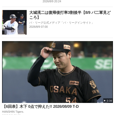
2026/8/9 20:24
大城滉二は復帰後打率3割後半【8/9 パ二軍見ど
ころ】
パ・リーグ公式メディア「パ・リーグインサイト」
2026/8/9 07:00
0:36
【6回表】木下 0点で抑えた!! 2026/08/09 T-D
HANSHIN Tigers.