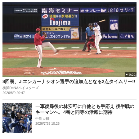
0:29
8回裏、J.エンカーナシオン選手の追加点となる2点タイムリー!!
横浜DeNAベイスターズ
2026/8/9 20:47
一軍復帰後の林安可に自他とも手応え 後半戦の
キーマンへ、4番と同等の活躍に期待
中島大輔
2026/7/29 10:25