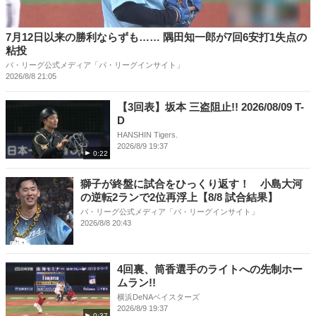
7月12日以来の勝利ならずも…… 隅田知一郎が7回6安打1失点の
粘投
パ・リーグ公式メディア「パ・リーグインサイト」
2026/8/8 21:05
【3回表】坂本 三盗阻止!! 2026/08/09 T-
D
HANSHIN Tigers.
2026/8/9 19:37
0:22
獅子が終盤に試合をひっくり返す！ 小島大河
の逆転2ランで2位再浮上【8/8 試合結果】
パ・リーグ公式メディア「パ・リーグインサイト」
2026/8/8 20:43
4回裏、筒香選手のライトへの先制ホー
ムラン!!
横浜DeNAベイスターズ
2026/8/9 19:37
0:37