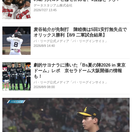
データスタジアム株式会社
2026/7/27 13:45
麦谷祐介が先制打 陳睦衡は5回1安打無失点で
オリックス勝利【8/9 二軍試合結果】
パ・リーグ公式メディア「パ・リーグインサイト」
2026/8/9 14:40
劇的サヨナラに沸いた「Bs夏の陣2026 in 東京
ドーム」レポ 京セラドーム大阪開催の情報
も！
パ・リーグ公式メディア「パ・リーグインサイト」
2026/8/9 08:00