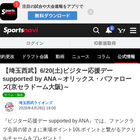
注目の試合や大会速報をアプリで
閉じる
sports
検索
通知
i
ログイン
ID新規取得
契約更改
ドラフト会議
動画
ニュース
コラム
公式情報
【埼玉西武】6/20(土)ビジター応援デー
supported by ANA～オリックス・バファロー
ズ(京セラドーム大阪)～
チーム・協会
埼玉西武ライオンズ
2026年4月29日 18:00
『ビジター応援デー supported by ANA』では、ファンクラ
ブ会員の皆さまに来場ポイント10Lポイントと繋がるアクリ
ルチャームをプレゼント！