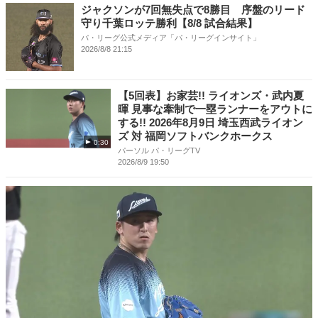
ジャクソンが7回無失点で8勝目 序盤のリード
守り千葉ロッテ勝利【8/8 試合結果】
パ・リーグ公式メディア「パ・リーグインサイト」
2026/8/8 21:15
【5回表】お家芸!! ライオンズ・武内夏
暉 見事な牽制で一塁ランナーをアウトに
する!! 2026年8月9日 埼玉西武ライオン
ズ 対 福岡ソフトバンクホークス
0:30
パーソル パ・リーグTV
2026/8/9 19:50