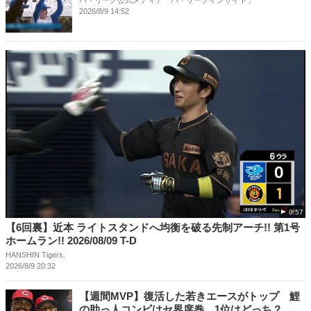
2026/8/9 14:52
0:57
【6回裏】近本 ライトスタンドへ均衡を破る先制アーチ!! 第1号
ホームラン!! 2026/08/09 T-D
HANSHIN Tigers.
2026/8/9 20:32
【週間MVP】復活した若きエースがトップ 鯉
の助っ人コンビはセ界席巻、1位はどっち？