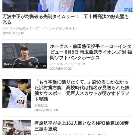
万波中正が均衡破る先制タイムリー！ 五十幡亮汰の好走塁も
光る
パ・リーグ公式メディア「パ・リーグインサイト」
2026/8/9 16:18
ホークス・前田悠伍投手ヒーローインタ
ビュー 8月9日 埼玉西武ライオンズ 対 福
岡ソフトバンクホークス
パーソル パ・リーグTV
3:13
2026/8/9 20:32
「もう本当に獲りたくて...」諦めるしかなかっ
た沢村賞右腕 高校時代は指名が見送られた鉄
腕サウスポー 元巨人スカウトが明かすドラフ
ト秘話
永松欣也
2026/7/28 10:50
有原航平が史上161人目となるNPB通算1000奪
三振を達成
パ・リーグ公式メディア「パ・リーグインサイト」