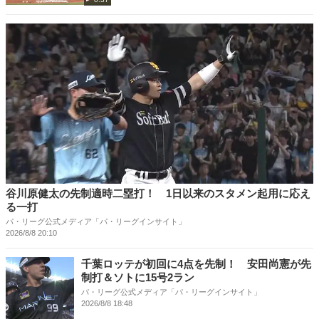
谷川原健太の先制適時二塁打！ 1日以来のスタメン起用に応え
る一打
パ・リーグ公式メディア「パ・リーグインサイト」
2026/8/8 20:10
千葉ロッテが初回に4点を先制！ 安田尚憲が先
制打＆ソトに15号2ラン
パ・リーグ公式メディア「パ・リーグインサイト」
2026/8/8 18:48