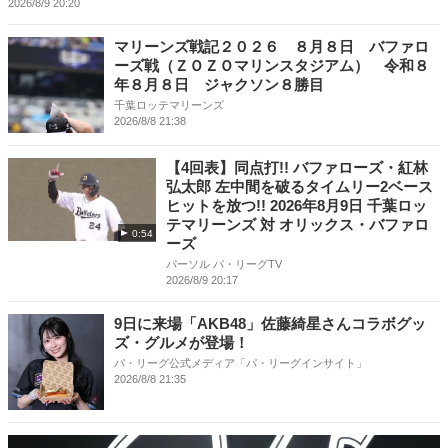
2026/8/9 20:20
マリーンズ戦記２０２６ ８月８日 バファロ
ーズ戦（ＺＯＺＯマリンスタジアム） 令和８
年８月８日 ジャクソン８勝目
千葉ロッテマリーンズ
2026/8/8 21:38
【4回表】同点打!! バファローズ・紅林
弘太郎 左中間を破るタイムリー2ベース
ヒットを放つ!! 2026年8月9日 千葉ロッ
テマリーンズ 対 オリックス・バファロ
0:54
ーズ
パーソル パ・リーグTV
2026/8/9 20:17
9日に来場「AKB48」佐藤綺星さんコラボグッ
ズ・グルメが登場！
パ・リーグ公式メディア「パ・リーグインサイト」
2026/8/8 21:35