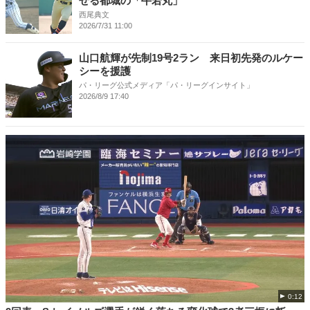
せる都城の「牛若丸」
西尾典文
2026/7/31 11:00
山口航輝が先制19号2ラン 来日初先発のルケー
シーを援護
パ・リーグ公式メディア「パ・リーグインサイト」
2026/8/9 17:40
0:12