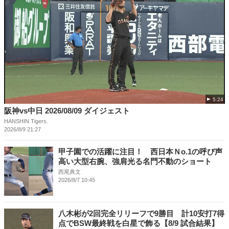
5:24
阪神vs中日 2026/08/09 ダイジェスト
HANSHIN Tigers.
2026/8/9 21:27
甲子園での活躍に注目！ 西日本Ｎo.1の呼び声
高い大型右腕、強肩光る名門不動のショート
西尾典文
2026/8/7 10:45
八木彬が2回完全リリーフで9勝目 計10安打7得
点でBSW最終戦を白星で飾る【8/9 試合結果】