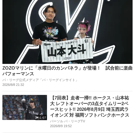
ZOZOマリンに「水曜日のカンパネラ」が登場！ 試合前に楽曲
パフォーマンス
パ・リーグ公式メディア「パ・リーグインサイト」
2026/8/8 21:32
【7回表】走者一掃!! ホークス・山本祐
大 レフトオーバーの3点タイムリー2ベ
ースヒット!! 2026年8月9日 埼玉西武ラ
イオンズ 対 福岡ソフトバンクホークス
1:07
パーソル パ・リーグTV
2026/8/9 19:52