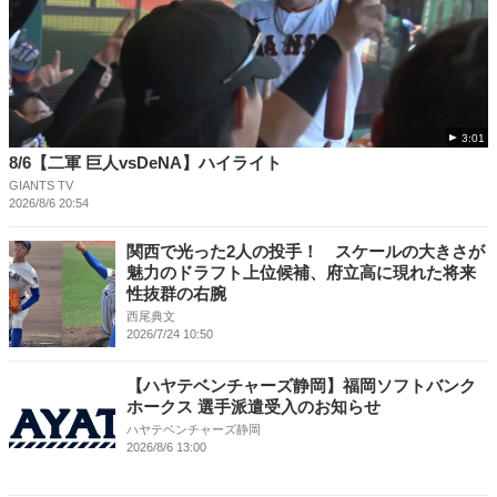
3:01
8/6【二軍 巨人vsDeNA】ハイライト
GIANTS TV
2026/8/6 20:54
関西で光った2人の投手！ スケールの大きさが
魅力のドラフト上位候補、府立高に現れた将来
性抜群の右腕
西尾典文
2026/7/24 10:50
【ハヤテベンチャーズ静岡】福岡ソフトバンク
ホークス 選手派遣受入のお知らせ
ハヤテベンチャーズ静岡
2026/8/6 13:00