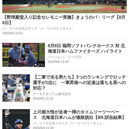
【野球殿堂入り記念セレモニー実施】きょうのパ・リーグ【8月
6日】
パ・リーグ公式メディア「パ・リーグインサイト」
2026/8/6 22:01
8月6日 福岡ソフトバンクホークス 対 北
海道日本ハムファイターズ ハイライト
パーソル パ・リーグTV
2026/8/6 21:54
3:52
【二軍で光る男たち】3つのランキングでロッテ
選手が1位に 一軍昇格への近道は落ちる系への
対応？
データスタジアム株式会社
2026/8/1 11:20
上川畑大悟が走者一掃のタイムリーツーベー
ス 北海道日本ハムが連敗脱出【8/6 試合結果】
パ・リーグ公式メディア「パ・リーグインサイト」
2026/8/6 21:34