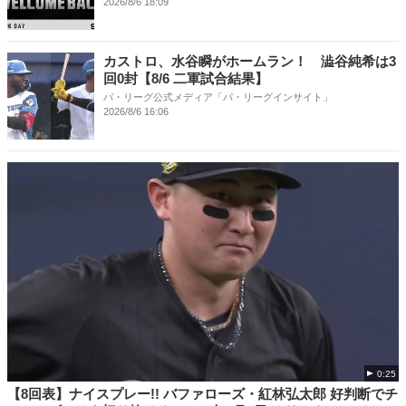
2026/8/6 18:09
カストロ、水谷瞬がホームラン！ 澁谷純希は3
回0封【8/6 二軍試合結果】
パ・リーグ公式メディア「パ・リーグインサイト」
2026/8/6 16:06
0:25
【8回表】ナイスプレー!! バファローズ・紅林弘太郎 好判断でチ