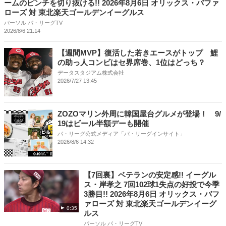
ームのピンチを切り抜ける!! 2026年8月6日 オリックス・バファ
ローズ 対 東北楽天ゴールデンイーグルス
パーソル パ・リーグTV
2026/8/6 21:14
【週間MVP】復活した若きエースがトップ 鯉
の助っ人コンビはセ界席巻、1位はどっち？
データスタジアム株式会社
2026/7/27 13:45
ZOZOマリン外周に韓国屋台グルメが登場！ 9/
19はビール半額デーも開催
パ・リーグ公式メディア「パ・リーグインサイト」
2026/8/6 14:32
【7回裏】ベテランの安定感!! イーグル
ス・岸孝之 7回102球1失点の好投で今季
3勝目!! 2026年8月6日 オリックス・バフ
ァローズ 対 東北楽天ゴールデンイーグ
0:35
ルス
パーソル パ・リーグTV