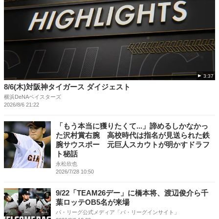
3:37
8/6(木)対阪神タイガース ダイジェスト
横浜DeNAベイスターズ
2026/8/6 21:22
「もう本当に獲りたくて...」諦めるしかなかっ
た沢村賞右腕 高校時代は指名が見送られた鉄
腕サウスポー 元巨人スカウトが明かすドラフ
ト秘話
永松欣也
2026/7/28 10:50
9/22「TEAM26デー」に橋本将、渡辺俊介ら千
葉ロッテOB5名が来場
パ・リーグ公式メディア「パ・リーグインサイト」