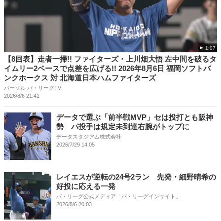
1:07
【8回表】走者一掃!! ファイターズ・上川畑大悟 左中間を破るタ
イムリー2ベースで点差を広げる!! 2026年8月6日 福岡ソフトバ
ンクホークス 対 北海道日本ハムファイターズ
パーソル パ・リーグTV
2026/8/6 21:41
データで選ぶ「前半戦MVP」セは投打とも阪神
勢 パ投手は規定未到達右腕がトップに
データスタジアム株式会社
2026/7/29 14:05
レイエスが逆転の24号2ラン 先発・細野晴希の
好投に応える一発
パ・リーグ公式メディア「パ・リーグインサイト」
2026/8/6 20:03