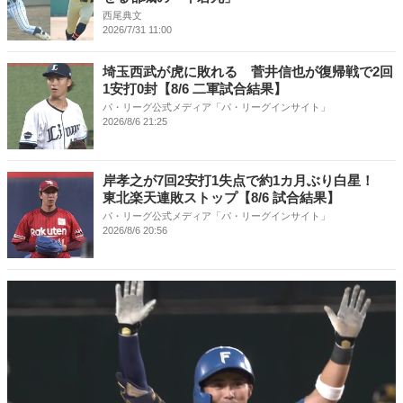
西尾典文
2026/7/31 11:00
埼玉西武が虎に敗れる 菅井信也が復帰戦で2回
1安打0封【8/6 二軍試合結果】
パ・リーグ公式メディア「パ・リーグインサイト」
2026/8/6 21:25
岸孝之が7回2安打1失点で約1カ月ぶり白星！
東北楽天連敗ストップ【8/6 試合結果】
パ・リーグ公式メディア「パ・リーグインサイト」
2026/8/6 20:56