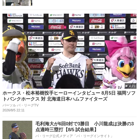
4:21
ホークス・松本裕樹投手ヒーローインタビュー 8月5日 福岡ソフ
トバンクホークス 対 北海道日本ハムファイターズ
パーソル パ・リーグTV
2026/8/5 22:11
毛利海大が6回0封で3勝目 小川龍成は決勝の3
点適時三塁打【8/5 試合結果】
パ・リーグ公式メディア「パ・リーグインサイト」