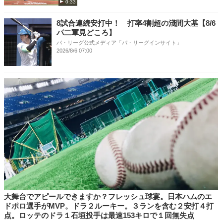
0:33
8試合連続安打中！ 打率4割超の淺間大基【8/6
パ二軍見どころ】
パ・リーグ公式メディア「パ・リーグインサイト」
2026/8/6 07:00
大舞台でアピールできますか？フレッシュ球宴。日本ハムのエ
ドポロ選手がMVP。ドラ２ルーキー。３ランを含む２安打４打
点。ロッテのドラ１石垣投手は最速153キロで１回無失点