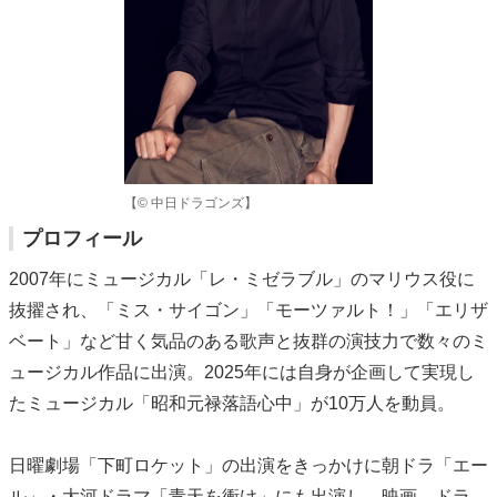
【© 中日ドラゴンズ】
プロフィール
2007年にミュージカル「レ・ミゼラブル」のマリウス役に
抜擢され、「ミス・サイゴン」「モーツァルト！」「エリザ
ベート」など甘く気品のある歌声と抜群の演技力で数々のミ
ュージカル作品に出演。2025年には自身が企画して実現し
たミュージカル「昭和元禄落語心中」が10万人を動員。
日曜劇場「下町ロケット」の出演をきっかけに朝ドラ「エー
ル」・大河ドラマ「青天を衝け」にも出演し、映画、ドラ