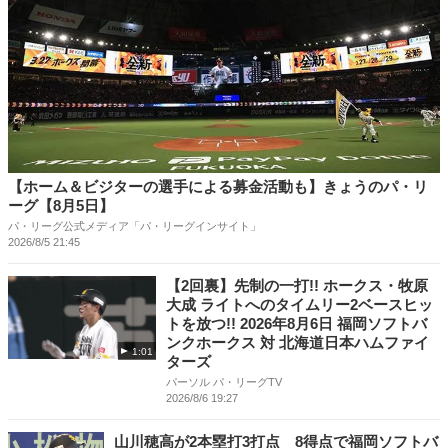
【ホーム＆ビジターの選手による募金活動も】きょうのパ・リ
ーグ【8月5日】
パ・リーグ公式メディア「パ・リーグインサイト」
2026/8/5 21:45
【2回裏】先制の一打!! ホークス・牧原
大成 ライトへのタイムリー2ベースヒッ
トを放つ!! 2026年8月6日 福岡ソフトバ
ンクホークス 対 北海道日本ハムファイ
1:01
ターズ
パーソル パ・リーグTV
2026/8/6 19:27
山川穂高が2本塁打3打点 8得点で福岡ソフトバ