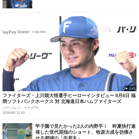
2:47
ファイターズ・上川畑大悟選手ヒーローインタビュー 8月6日 福
岡ソフトバンクホークス 対 北海道日本ハムファイターズ
パーソル パ・リーグTV
2026/8/6 21:53
甲子園で見たかった2人の内野手！ 昨夏快打連
発した世代屈指のショート、牧原大成を彷彿さ
せる都城の「牛若丸」