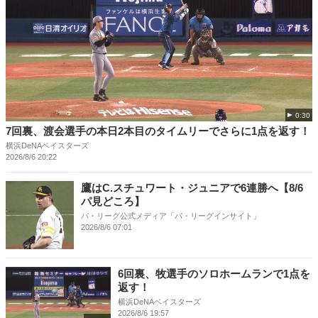
0:30
7回裏、渡会選手の本日2本目のタイムリーでさらに1点を返す！
横浜DeNAベイスターズ
2026/8/6 20:22
鷹はC.スチュワート・ジュニアで6連勝へ【8/6
パ見どころ】
パ・リーグ公式メディア「パ・リーグインサイト」
2026/8/6 07:01
6回裏、牧選手のソロホームランで1点を
返す！
横浜DeNAベイスターズ
2026/8/6 19:57