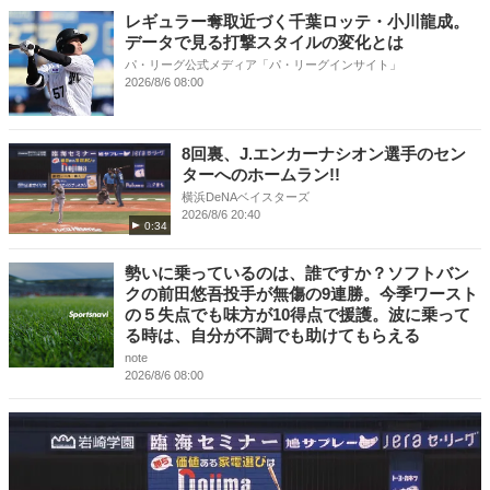
レギュラー奪取近づく千葉ロッテ・小川龍成。
データで見る打撃スタイルの変化とは
パ・リーグ公式メディア「パ・リーグインサイト」
2026/8/6 08:00
8回裏、J.エンカーナシオン選手のセン
ターへのホームラン!!
横浜DeNAベイスターズ
2026/8/6 20:40
0:34
勢いに乗っているのは、誰ですか？ソフトバン
クの前田悠吾投手が無傷の9連勝。今季ワースト
の５失点でも味方が10得点で援護。波に乗って
る時は、自分が不調でも助けてもらえる
note
2026/8/6 08:00