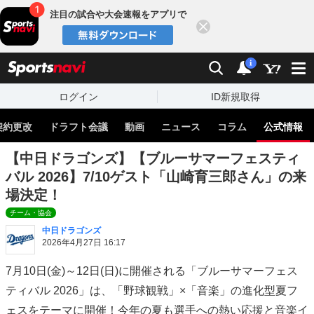
注目の試合や大会速報をアプリで
閉じる
sports
検索
通知
i
ログイン
ID新規取得
契約更改
ドラフト会議
動画
ニュース
コラム
公式情報
【中日ドラゴンズ】【ブルーサマーフェスティ
バル 2026】7/10ゲスト「山崎育三郎さん」の来
場決定！
チーム・協会
中日ドラゴンズ
2026年4月27日 16:17
7月10日(金)～12日(日)に開催される「ブルーサマーフェス
ティバル 2026」は、「野球観戦」×「音楽」の進化型夏フ
ェスをテーマに開催！今年の夏も選手への熱い応援と音楽イ