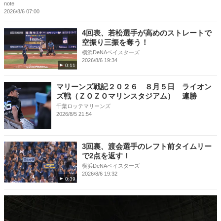
note
2026/8/6 07:00
4回表、若松選手が高めのストレートで
空振り三振を奪う！
横浜DeNAベイスターズ
2026/8/6 19:34
0:11
マリーンズ戦記２０２６ ８月５日 ライオン
ズ戦（ＺＯＺＯマリンスタジアム） 連勝
千葉ロッテマリーンズ
2026/8/5 21:54
3回裏、渡会選手のレフト前タイムリー
で2点を返す！
横浜DeNAベイスターズ
2026/8/6 19:32
0:39