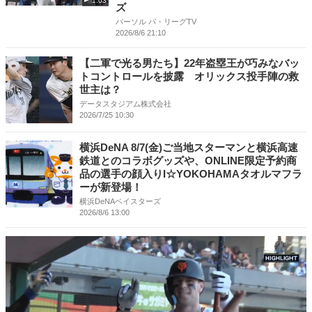
1:03
ズ
パーソル パ・リーグTV
2026/8/6 21:10
【二軍で光る男たち】22年盗塁王が巧みなバッ
トコントロールを披露 オリックス投手陣の救
世主は？
データスタジアム株式会社
2026/7/25 10:30
横浜DeNA 8/7(金)ご当地スターマンと横浜高速
鉄道とのコラボグッズや、ONLINE限定予約商
品の選手の顔入りI☆YOKOHAMAタオルマフラ
ーが新登場！
横浜DeNAベイスターズ
2026/8/6 13:00