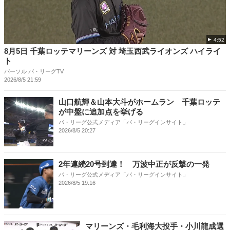
4:52
8月5日 千葉ロッテマリーンズ 対 埼玉西武ライオンズ ハイライ
ト
パーソル パ・リーグTV
2026/8/5 21:59
山口航輝＆山本大斗がホームラン 千葉ロッテ
が中盤に追加点を挙げる
パ・リーグ公式メディア「パ・リーグインサイト」
2026/8/5 20:27
2年連続20号到達！ 万波中正が反撃の一発
パ・リーグ公式メディア「パ・リーグインサイト」
2026/8/5 19:16
マリーンズ・毛利海大投手・小川龍成選