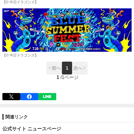
【© 中日ドラゴンズ】
【© 中日ドラゴンズ】
前へ
1
次へ
1
/
1ページ
関連リンク
公式サイト ニュースページ