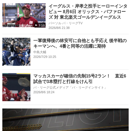
イーグルス・岸孝之投手ヒーローインタ
ビュー 8月6日 オリックス・バファロー
ズ 対 東北楽天ゴールデンイーグルス
パーソル パ・リーグTV
3:19
2026/8/6 21:38
一軍復帰後の林安可に自他とも手応え 後半戦の
キーマンへ、4番と同等の活躍に期待
中島大輔
2026/7/29 10:25
マッカスカーが確信の先制15号2ラン！ 直近6
試合で3本塁打と打線をけん引
パ・リーグ公式メディア「パ・リーグインサイト」
2026/8/6 18:24