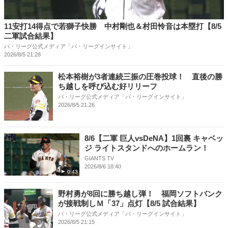
11安打14得点で若獅子快勝 中村剛也＆村田怜音は本塁打【8/5
二軍試合結果】
パ・リーグ公式メディア「パ・リーグインサイト」
2026/8/5 21:28
松本裕樹が3者連続三振の圧巻投球！ 直後の勝
ち越しを呼び込む好リリーフ
パ・リーグ公式メディア「パ・リーグインサイト」
2026/8/5 21:26
8/6【二軍 巨人vsDeNA】1回裏 キャベッ
ジ ライトスタンドへのホームラン！
GIANTS TV
2026/8/6 18:40
0:43
野村勇が8回に勝ち越し弾！ 福岡ソフトバンク
が接戦制しＭ「37」点灯【8/5 試合結果】
パ・リーグ公式メディア「パ・リーグインサイト」
2026/8/5 21:15