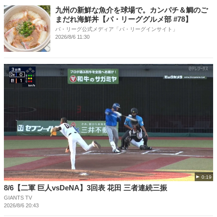
九州の新鮮な魚介を球場で。カンパチ＆鯛のご
まだれ海鮮丼【パ・リーググルメ部 #78】
パ・リーグ公式メディア「パ・リーグインサイト」
2026/8/6 11:30
0:19
8/6【二軍 巨人vsDeNA】3回表 花田 三者連続三振
GIANTS TV
2026/8/6 20:43