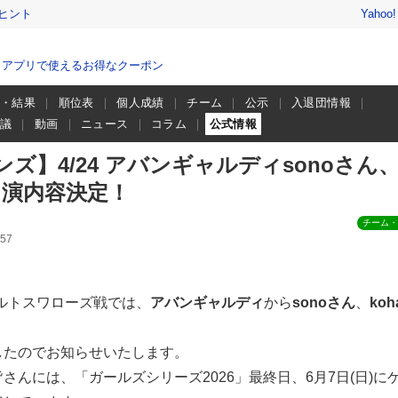
ヒント
Yahoo
、アプリで使えるお得なクーポン
程・結果
順位表
個人成績
チーム
公示
入退団情報
会議
動画
ニュース
コラム
公式情報
ズ】4/24 アバンギャルディsonoさん
ん出演内容決定！
チーム・
57
クルトスワローズ戦では、
アバンギャルディ
から
sonoさん
、
koh
したのでお知らせいたします。
さんには、「ガールズシリーズ2026」最終日、6月7日(日)に