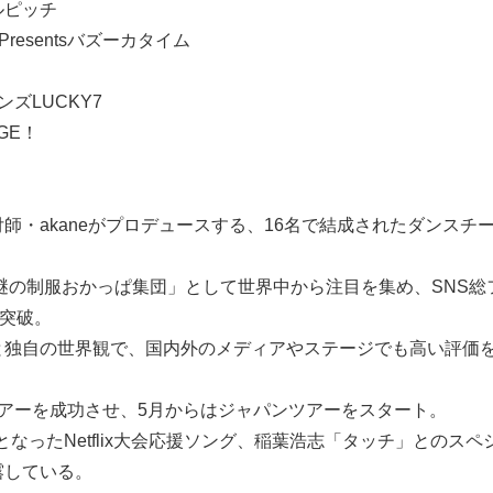
ルピッチ
Presentsバズーカタイム
ズLUCKY7
GE！
師・akaneがプロデュースする、16名で結成されたダンスチ
「謎の制服おかっぱ集団」として世界中から注目を集め、SNS総
を突破。
と独自の世界観で、国内外のメディアやステージでも高い評価
ツアーを成功させ、5月からはジャパンツアーをスタート。
となったNetflix大会応援ソング、稲葉浩志「タッチ」とのスペ
露している。