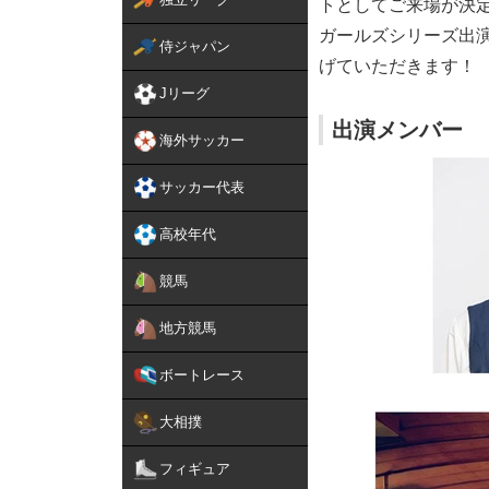
トとしてご来場が決
ガールズシリーズ出
侍ジャパン
げていただきます！
Jリーグ
出演メンバー
海外サッカー
サッカー代表
高校年代
競馬
地方競馬
ボートレース
大相撲
フィギュア