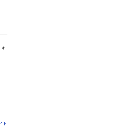
、オ
イト