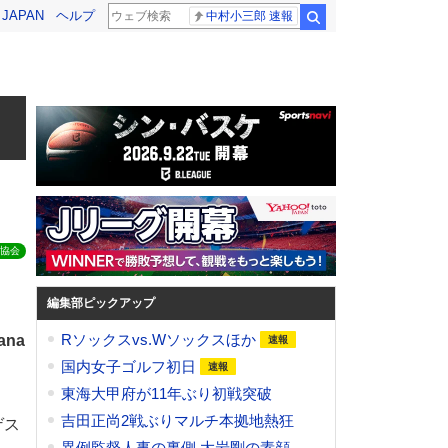
! JAPAN
ヘルプ
中村小三郎 速報
検索
、
協会
編集部ピックアップ
Rソックスvs.Wソックスほか
ana
国内女子ゴルフ初日
東海大甲府が11年ぶり初戦突破
吉田正尚2戦ぶりマルチ本拠地熱狂
ゲス
異例監督人事の裏側 大岩剛の素顔