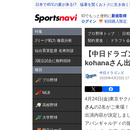
日本で45℃の夏が来る!? 猛暑を賢くおトクに生き抜く
IDでもっと便利に
新規取得
ログイン
初回購入限定
特集
プロ野球トップ
日
Jリーグ戦力 徹底分析
契約更改
ドラフト
仙台育英監督 名将対談
【中日ドラゴン
J国立試合に無料招待
kohanaさ
種目
中日ドラゴンズ
2026年4月23日 17:
プロ野球
MLB
4月24日(金)東京ヤ
高校野球
さん
の2名がご来場！
出演内容が決定しま
大学野球
アバンギャルディの皆
独立リーグ