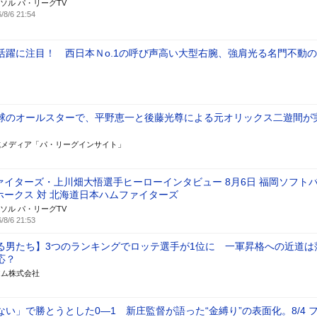
ソル パ・リーグTV
/8/6 21:54
活躍に注目！ 西日本Ｎo.1の呼び声高い大型右腕、強肩光る名門不動
球のオールスターで、平野恵一と後藤光尊による元オリックス二遊間が
式メディア「パ・リーグインサイト」
ァイターズ・上川畑大悟選手ヒーローインタビュー 8月6日 福岡ソフト
ホークス 対 北海道日本ハムファイターズ
ソル パ・リーグTV
/8/6 21:53
る男たち】3つのランキングでロッテ選手が1位に 一軍昇格への近道は
応？
アム株式会社
い」で勝とうとした0―1 新庄監督が語った“金縛り”の表面化。8/4 