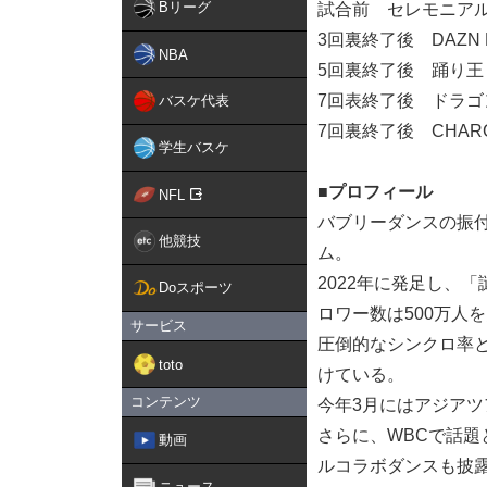
Bリーグ
試合前 セレモニア
3回裏終了後 DAZN 
NBA
5回裏終了後 踊り王
7回表終了後 ドラゴン
バスケ代表
7回裏終了後 CHAR
学生バスケ
■プロフィール
NFL
バブリーダンスの振付
他競技
ム。
2022年に発足し、
Doスポーツ
ロワー数は500万人
サービス
圧倒的なシンクロ率
toto
けている。
コンテンツ
今年3月にはアジア
さらに、WBCで話題
動画
ルコラボダンスも披
ニュース