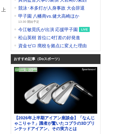
競泳･本多灯が人身事故 大会辞退
り上
甲子園 八幡商vs.健大高崎ほか
13:30 開始予定
今江敏晃氏が出演 応援甲子園
松山英樹 首位に4打差の好発進
資金ゼロ 廃校を拠点に変えた理由
おすすめ記事（Doスポーツ）
【2026年上半期アイアン座談会】「なんじ
ゃこりゃ？」識者が驚いたコブラの3Dプリ
ンテッドアイアン、その実力とは