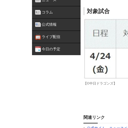
対象試合
コラム
公式情報
ライブ配信
今日の予定
【©中日ドラゴンズ】
関連リンク