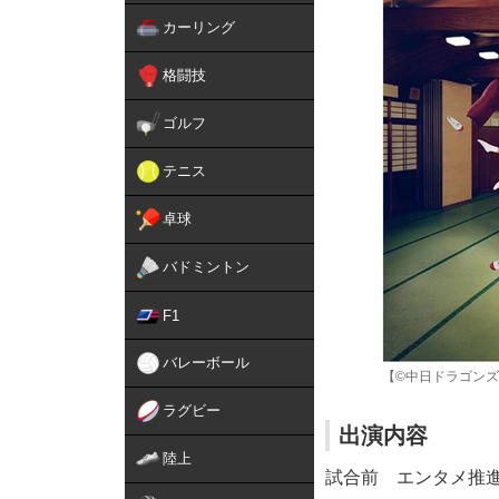
カーリング
格闘技
ゴルフ
テニス
卓球
バドミントン
F1
バレーボール
【©中日ドラゴンズ
ラグビー
出演内容
陸上
試合前 エンタメ推