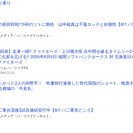
り返り
の前回対戦でHRのソトに期待 山中稜真は千葉ロッテと好相性【8/7 パ
式メディア「パ・リーグインサイト」
8回表】走者一掃!! ファイターズ・上川畑大悟 左中間を破るタイムリー2
で点差を広げる!! 2026年8月6日 福岡ソフトバンクホークス 対 北海道日
ファイターズ
ソル パ・リーグTV
/8/6 21:41
たかった2人の内野手！ 昨夏快打連発した世代屈指のショート、牧原
る都城の「牛若丸」
0
二軍合流後3試合連続安打中【8/7 パ二軍見どころ】
式メディア「パ・リーグインサイト」