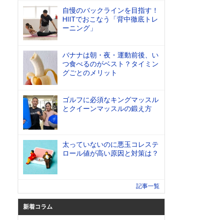
自慢のバックラインを目指す！
HIITでおこなう「背中徹底トレ
ーニング」
バナナは朝・夜・運動前後、い
つ食べるのがベスト？タイミン
グごとのメリット
ゴルフに必須なキングマッスル
とクイーンマッスルの鍛え方
太っていないのに悪玉コレステ
ロール値が高い原因と対策は？
記事一覧
新着コラム