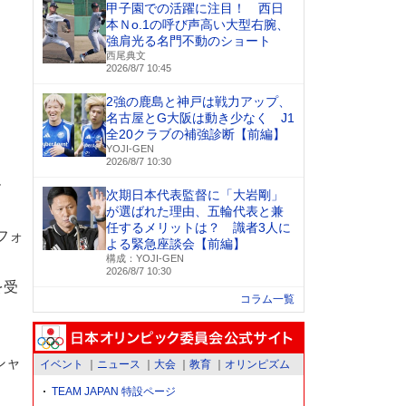
甲子園での活躍に注目！ 西日
本Ｎo.1の呼び声高い大型右腕、
強肩光る名門不動のショート
西尾典文
2026/8/7 10:45
2強の鹿島と神戸は戦力アップ、
名古屋とG大阪は動き少なく J1
全20クラブの補強診断【前編】
YOJI-GEN
2026/8/7 10:30
ー
次期日本代表監督に「大岩剛」
が選ばれた理由、五輪代表と兼
任するメリットは？ 識者3人に
フォ
よる緊急座談会【前編】
構成：YOJI-GEN
2026/8/7 10:30
を受
コラム一覧
シャ
イベント
ニュース
大会
教育
オリンピズム
TEAM JAPAN 特設ページ