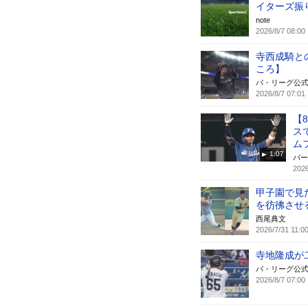
イターズ振
note
2026/8/7 08:00
寺西成騎と
ころ】
パ・リーグ公
2026/8/7 07:01
【
ス
ム
1:07
パー
2026
甲子園で見
を彷彿させ
西尾典文
2026/7/31 11:0
寺地隆成が
パ・リーグ公
2026/8/7 07:00