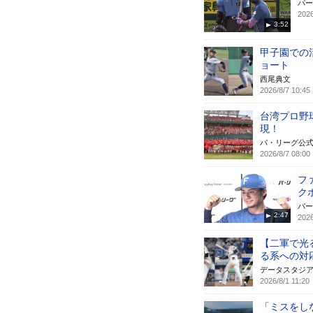
パー
2026
3:52
甲子園での
ョート
西尾典文
2026/8/7 10:45
台湾プロ野
現！
パ・リーグ公
2026/8/7 08:00
フ
ク
パー
2:47
2026
【二軍で光
る系への対
データスタジ
2026/8/1 11:20
「ミスをしな