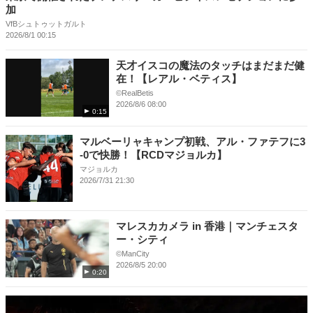
加
VfBシュトゥットガルト
2026/8/1 00:15
天才イスコの魔法のタッチはまだまだ健
在！【レアル・ベティス】
©RealBetis
2026/8/6 08:00
0:15
マルベーリャキャンプ初戦、アル・ファテフに3
-0で快勝！【RCDマジョルカ】
マジョルカ
2026/7/31 21:30
マレスカカメラ in 香港｜マンチェスタ
ー・シティ
©ManCity
2026/8/5 20:00
0:20