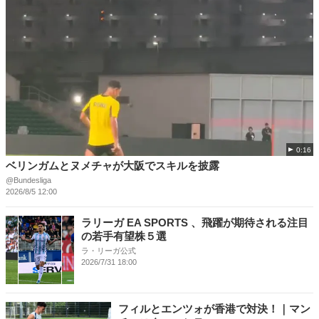
0:16
ベリンガムとヌメチャが大阪でスキルを披露
@Bundesliga
2026/8/5 12:00
ラリーガ EA SPORTS 、飛躍が期待される注目
の若手有望株５選
ラ・リーガ公式
2026/7/31 18:00
フィルとエンツォが香港で対決！｜マン