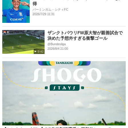
得
バーミンガム・シティFC
2026/7/29 11:31
ザンクトパウリFW原大智が親善試合で
決めた予想外すぎる衝撃ゴール
@Bundesliga
2026/8/4 21:00
0:42