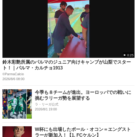
0:25
鈴木彩艶所属のパルマのジュニア向けキャンプが山梨でスター
ト！｜パルマ・カルチョ1913
©️ParmaCalcio
2026/8/6 08:00
今季も８チームが進出。ヨーロッパでの戦いに
挑むラリーガ勢を展望する
ラ・リーガ公式
2026/8/1 19:00
W杯にも出場したポール・オコン＝エングスト
ラーが新加入！【1. FCケルン】