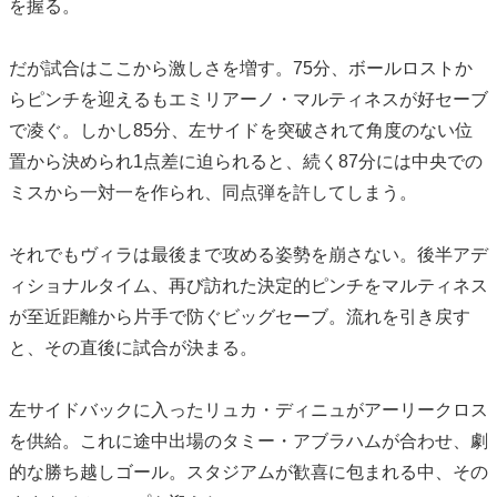
を握る。
だが試合はここから激しさを増す。75分、ボールロストか
らピンチを迎えるもエミリアーノ・マルティネスが好セーブ
で凌ぐ。しかし85分、左サイドを突破されて角度のない位
置から決められ1点差に迫られると、続く87分には中央での
ミスから一対一を作られ、同点弾を許してしまう。
それでもヴィラは最後まで攻める姿勢を崩さない。後半アデ
ィショナルタイム、再び訪れた決定的ピンチをマルティネス
が至近距離から片手で防ぐビッグセーブ。流れを引き戻す
と、その直後に試合が決まる。
左サイドバックに入ったリュカ・ディニュがアーリークロス
を供給。これに途中出場のタミー・アブラハムが合わせ、劇
的な勝ち越しゴール。スタジアムが歓喜に包まれる中、その