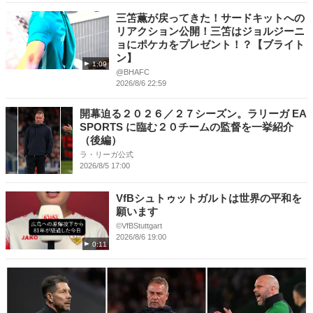
三笘薫が戻ってきた！サードキットへの
リアクション公開！三笘はジョルジーニ
ョにポケカをプレゼント！？【ブライト
ン】
1:09
@BHAFC
2026/8/6 22:59
開幕迫る２０２６／２７シーズン。ラリーガ EA
SPORTS に臨む２０チームの監督を一挙紹介
（後編）
ラ・リーガ公式
2026/8/5 17:00
VfBシュトゥットガルトは世界の平和を
願います
©VfBStuttgart
2026/8/6 19:00
0:11