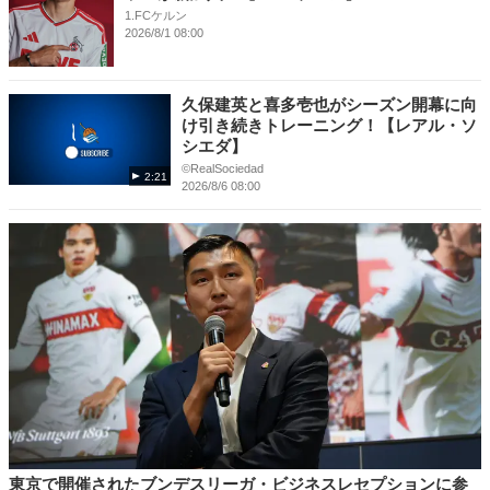
1.FCケルン
2026/8/1 08:00
久保建英と喜多壱也がシーズン開幕に向
け引き続きトレーニング！【レアル・ソ
シエダ】
©RealSociedad
2:21
2026/8/6 08:00
東京で開催されたブンデスリーガ・ビジネスレセプションに参