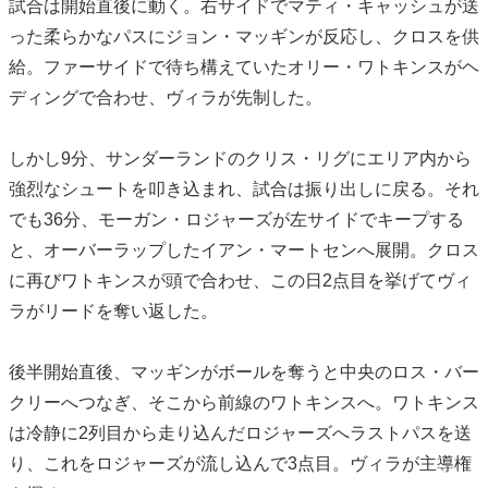
試合は開始直後に動く。右サイドでマティ・キャッシュが送
った柔らかなパスにジョン・マッギンが反応し、クロスを供
給。ファーサイドで待ち構えていたオリー・ワトキンスがヘ
ディングで合わせ、ヴィラが先制した。
しかし9分、サンダーランドのクリス・リグにエリア内から
強烈なシュートを叩き込まれ、試合は振り出しに戻る。それ
でも36分、モーガン・ロジャーズが左サイドでキープする
と、オーバーラップしたイアン・マートセンへ展開。クロス
に再びワトキンスが頭で合わせ、この日2点目を挙げてヴィ
ラがリードを奪い返した。
後半開始直後、マッギンがボールを奪うと中央のロス・バー
クリーへつなぎ、そこから前線のワトキンスへ。ワトキンス
は冷静に2列目から走り込んだロジャーズへラストパスを送
り、これをロジャーズが流し込んで3点目。ヴィラが主導権