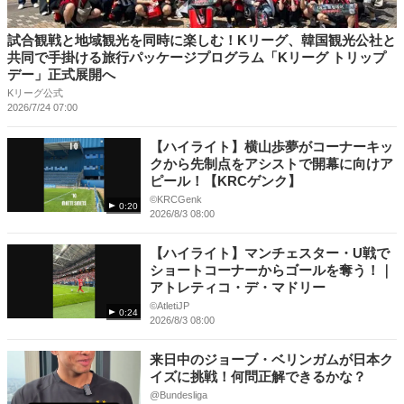
試合観戦と地域観光を同時に楽しむ！Kリーグ、韓国観光公社と
共同で手掛ける旅行パッケージプログラム「Kリーグ トリップ
デー」正式展開へ
Kリーグ公式
2026/7/24 07:00
【ハイライト】横山歩夢がコーナーキッ
クから先制点をアシストで開幕に向けア
ピール！【KRCゲンク】
©KRCGenk
0:20
2026/8/3 08:00
【ハイライト】マンチェスター・U戦で
ショートコーナーからゴールを奪う！｜
アトレティコ・デ・マドリー
©️AtletiJP
0:24
2026/8/3 08:00
来日中のジョーブ・ベリンガムが日本ク
イズに挑戦！何問正解できるかな？
@Bundesliga