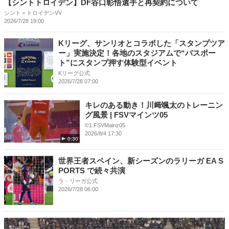
【シントトロイデン】DF谷口彰悟選手と再契約について
シント＝トロイデンVV
2026/7/28 19:00
Kリーグ、サンリオとコラボした「スタンプツア
ー」実施決定！各地のスタジアムで“パスポー
ト”にスタンプ押す体験型イベント
Kリーグ公式
2026/7/28 07:00
キレのある動き！川﨑颯太のトレーニン
グ風景 | FSVマインツ05
©1.FSVMainz05
2026/8/4 17:30
0:30
世界王者スペイン、新シーズンのラリーガ EA S
PORTS で続々共演
ラ・リーガ公式
2026/7/28 06:00