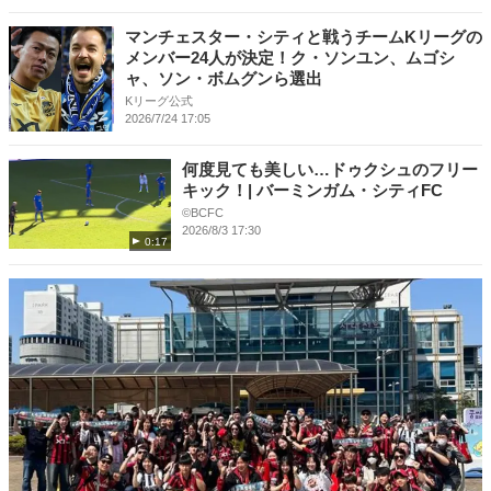
マンチェスター・シティと戦うチームKリーグの
メンバー24人が決定！ク・ソンユン、ムゴシ
ャ、ソン・ボムグンら選出
Kリーグ公式
2026/7/24 17:05
何度見ても美しい…ドゥクシュのフリー
キック！| バーミンガム・シティFC
©BCFC
2026/8/3 17:30
0:17