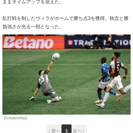
ままタイムアップを迎えた。
乱打戦を制したヴィラがホームで勝ち点3を獲得。執念と勝
負強さが光る一戦となった。
【©︎AstonVilla】
前へ
1
次へ