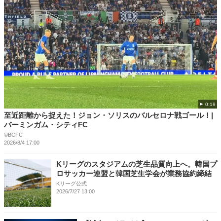
0:19
至近距離から捉えた！ジョン・ソリスのバルセロナ戦ゴール！|
バーミンガム・シティFC
©BCFC
2026/8/4 17:00
Kリーグのスタジアムの芝生品質向上へ。韓国プ
ロサッカー連盟と韓国芝生学会が業務協約締結
Kリーグ公式
2026/7/27 13:00