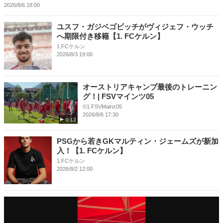
2026/8/6 18:00
ユスフ・ガジベゴビッチがヴィジェフ・ウッチ
へ期限付き移籍【1. FCケルン】
1.FCケルン
2026/8/3 19:00
オーストリアキャンプ最後のトレーニン
グ！| FSVマインツ05
©1.FSVMainz05
2026/8/6 17:30
0:13
PSGから若きGKマルティン・ジェームズが新加
入！【1. FCケルン】
1.FCケルン
2026/8/2 12:00