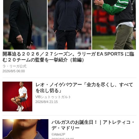
開幕迫る２０２６／２７シーズン。ラリーガ EA SPORTS に臨
む２０チームの監督を一挙紹介（前編）
ラ・リーガ公式
2026/8/5 06:00
レオ・ノイゲバウアー「全力を尽くし、すべて
を出し切る」
VfBシュトゥットガルト
2026/8/4 21:15
バルガスのお誕生日！｜アトレティコ・
デ・マドリー
©️AtletiJP