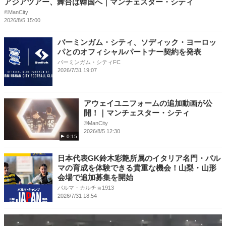
アジアツアー、舞台は韓国へ｜マンチェスター・シティ
©ManCity
2026/8/5 15:00
バーミンガム・シティ、ソディック・ヨーロッ
パとのオフィシャルパートナー契約を発表
バーミンガム・シティFC
2026/7/31 19:07
アウェイユニフォームの追加動画が公
開！｜マンチェスター・シティ
©ManCity
2026/8/5 12:30
0:15
日本代表GK鈴木彩艶所属のイタリア名門・パル
マの育成を体験できる貴重な機会！山梨・山形
会場で追加募集を開始
パルマ・カルチョ1913
2026/7/31 18:54