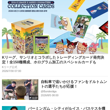
Kリーグ、サンリオとコラボしたトレーディングカード発売決
定！全150種構成、ホログラム加工のスペシャルカードも
Kリーグ公式
2026/7/30 07:00
自転車で追いかけるファンをドルトムン
トの選手たちが応援！
@Bundesliga
2026/8/5 08:00
0:09
バーミンガム・シティがルイス・バスケスを獲