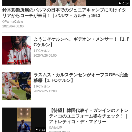
0:14
鈴木彩艶所属のパルマの日本でのジュニアキャンプに向けイタ
リアからコーチが来日！｜パルマ・カルチョ1913
©️ParmaCalcio
2026/8/4 08:00
ようこそケルンへ、ギデオン・メンサー！【1. F
Cケルン】
1.FCケルン
2026/7/26 08:00
ラスムス・カルステンセンがオーフスGFへ完全
移籍【1. FCケルン】
1.FCケルン
2026/7/25 12:00
【待望】韓国代表イ・ガンインのアトレ
ティコのユニフォーム姿をチェック！｜
アトレティコ・デ・マドリー
©️AtletiJP
0:14