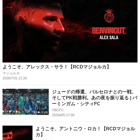
ようこそ、アレックス・サラ！【RCDマジョルカ】
マジョルカ
2026/7/31 21:26
ジュードの帰還、バルセロナとの一戦、
そしてPK戦勝利。あの夜を振り返る | バ
ーミンガム・シティFC
©BCFC
0:26
2026/8/5 17:00
ようこそ、アントニウ・ロカ！【RCDマジョル
カ】