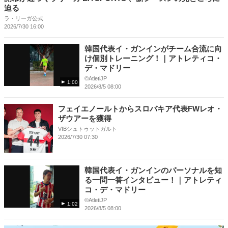
迫る
ラ・リーガ公式
2026/7/30 16:00
韓国代表イ・ガンインがチーム合流に向
け個別トレーニング！｜アトレティコ・
デ・マドリー
©️AtletiJP
1:00
2026/8/5 08:00
フェイエノールトからスロバキア代表FWレオ・
ザウアーを獲得
VfBシュトゥットガルト
2026/7/30 07:30
韓国代表イ・ガンインのパーソナルを知
る一問一答インタビュー！｜アトレティ
コ・デ・マドリー
©️AtletiJP
1:02
2026/8/5 08:00