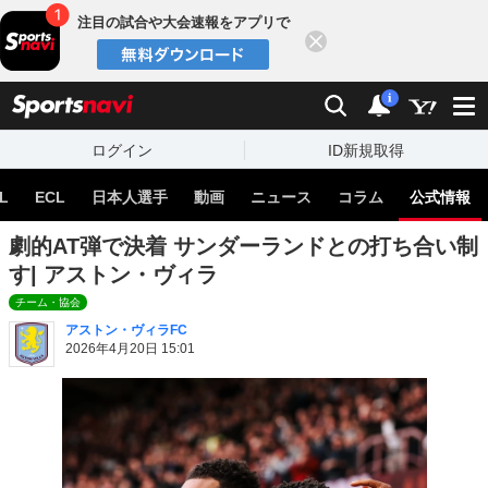
注目の試合や大会速報をアプリで
閉じる
sports
検索
通知
i
ログイン
ID新規取得
L
ECL
日本人選手
動画
ニュース
コラム
公式情報
劇的AT弾で決着 サンダーランドとの打ち合い制
す| アストン・ヴィラ
チーム・協会
アストン・ヴィラFC
2026年4月20日 15:01