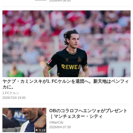
2026/8/4 08:00
ヤクブ・カミンスキが1. FCケルンを退団へ。新天地はベンフィ
カに。
1.FCケルン
2026/7/24 19:00
OBのコラロフへエンツォがプレゼント
｜マンチェスター・シティ
©ManCity
2026/8/4 07:39
0:19