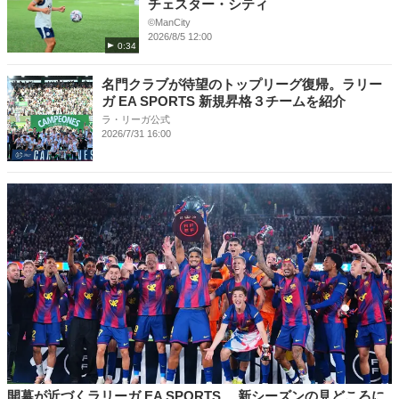
チェスター・シティ
©ManCity
2026/8/5 12:00
0:34
名門クラブが待望のトップリーグ復帰。ラリー
ガ EA SPORTS 新規昇格３チームを紹介
ラ・リーガ公式
2026/7/31 16:00
開幕が近づくラリーガ EA SPORTS 、新シーズンの見どころに