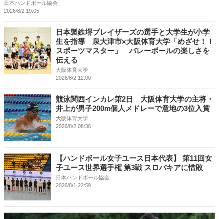
日本ハンドボール協会
2026/8/2 19:05
日本製鉄堺ブレイザーズの選手と大学生が小学
生を指導 泉大津市×大阪体育大学「めざせ！！
スポーツマスター」 バレーボールの楽しさを
伝える
大阪体育大学
2026/8/2 12:00
競泳関西インカレ第2日 大阪体育大学の主将・
井上が男子200m個人メドレーで意地の3位入賞
大阪体育大学
2026/8/2 08:36
【ハンドボール女子ユース日本代表】 第11回女
子ユース世界選手権 第3戦 スロバキアに惜敗
日本ハンドボール協会
2026/8/1 22:59