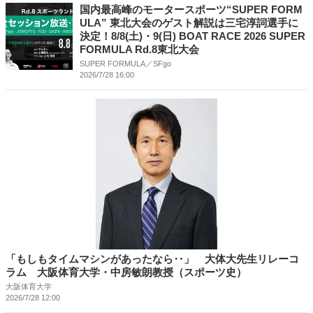
国内最⾼峰のモータースポーツ“SUPER FORM
ULA” 東北⼤会のゲスト解説は三宅淳詞選⼿に
決定！8/8(⼟)・9(⽇) BOAT RACE 2026 SUPER
FORMULA Rd.8東北⼤会
SUPER FORMULA／SFgo
2026/7/28 16:00
「もしもタイムマシンがあったなら‥」 大体大先生リレーコ
ラム 大阪体育大学・中房敏朗教授（スポーツ史）
大阪体育大学
2026/7/28 12:00