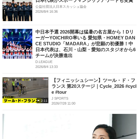
日本代表がスポーツマンシップアワードも受賞
公益社団法人日本スカッシュ協会
2026/8/4 16:36
中日本予選 2026開幕は猛暑の名古屋から！Dリ
ーガーYOICHIRO率いる 愛知県・HOMEY DAN
CE STUDIO「MADARA」が悲願の初優勝！中
日本代表は、石川・山梨・愛知のスタジオから6
チームが決勝進出
D.LEAGUE
2026/8/4 13:33
【フィニッシュシーン】ツール・ド・フ
ランス 第20ステージ｜Cycle_2026 #cycl
e #tour
J SPORTS
2:11
2026/7/28 11:00