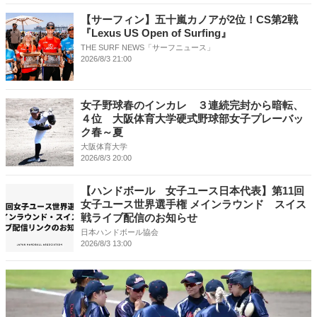
【サーフィン】五十嵐カノアが2位！CS第2戦
『Lexus US Open of Surfing』
THE SURF NEWS「サーフニュース」
2026/8/3 21:00
女子野球春のインカレ ３連続完封から暗転、
４位 大阪体育大学硬式野球部女子プレーバッ
ク春～夏
大阪体育大学
2026/8/3 20:00
【ハンドボール 女子ユース日本代表】第11回
女子ユース世界選手権 メインラウンド スイス
戦ライブ配信のお知らせ
日本ハンドボール協会
2026/8/3 13:00