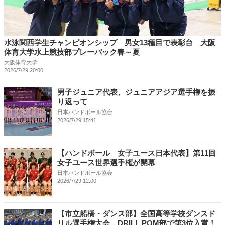
水泳関西学生チャンピオンシップ 男女13種目で表彰台 大阪
体育大学水上競技部プレーバック春～夏
大阪体育大学
2026/7/29 20:00
男子ジュニア代表、ジュニアアジア選手権を振
り返って
日本ハンドボール協会
2026/7/29 15:41
【ハンドボール 女子ユース日本代表】第11回
女子ユース世界選手権が開幕
日本ハンドボール協会
2026/7/29 12:00
【市立船橋・ダンス部】全国高等学校ダンスド
リル選手権大会 DRILL POM部で第3位入賞！