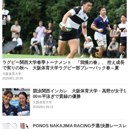
ラグビー関西大学春季トーナメント 「我慢の春」、 控え成長
で実りの秋へ 大阪体育大学ラグビー部プレーバック春～夏
大阪体育大学
2026/8/1 20:00
競泳関西インカレ 大阪体育大学・高野が女子1
00ｍ平泳ぎで貫録の優勝
大阪体育大学
2026/8/1 09:11
PONOS NAKAJIMA RACING予選/決勝レースレ