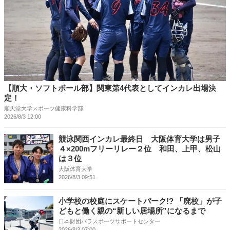
【順大・ソフトボール部】関東第4代表としてインカレ出場決
定！
順天堂大学スポーツ健康科学部
2026/8/3 12:00
競泳関西インカレ最終日 大阪体育大学は男子
４×200mフリーリレー２位 和田、上甲、松山
は３位
大阪体育大学
2026/8/3 09:51
小学校の校庭にスケートパーク!? 「廃校」が子
どもと働く親の“新しい居場所”になるまで
日本財団パラスポーツサポートセンター
2026/8/3 07:00