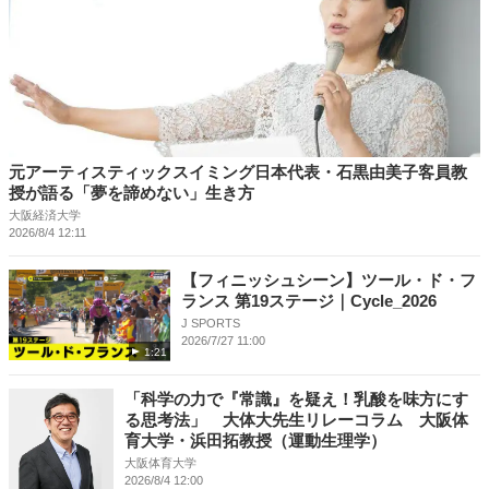
元アーティスティックスイミング日本代表・石黒由美子客員教
授が語る「夢を諦めない」生き方
大阪経済大学
2026/8/4 12:11
【フィニッシュシーン】ツール・ド・フ
ランス 第19ステージ｜Cycle_2026
J SPORTS
2026/7/27 11:00
1:21
「科学の力で『常識』を疑え！乳酸を味方にす
る思考法」 大体大先生リレーコラム 大阪体
育大学・浜田拓教授（運動生理学）
大阪体育大学
2026/8/4 12:00