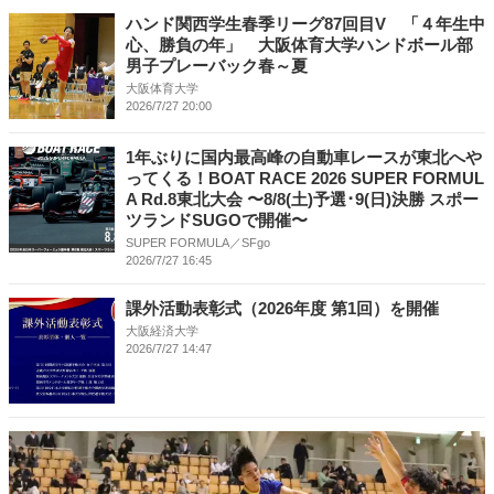
ハンド関西学生春季リーグ87回目V 「４年生中
心、勝負の年」 大阪体育大学ハンドボール部
男子プレーバック春～夏
大阪体育大学
2026/7/27 20:00
1年ぶりに国内最⾼峰の⾃動⾞レースが東北へや
ってくる！BOAT RACE 2026 SUPER FORMUL
A Rd.8東北⼤会 〜8/8(⼟)予選･9(⽇)決勝 スポー
ツランドSUGOで開催〜
SUPER FORMULA／SFgo
2026/7/27 16:45
課外活動表彰式（2026年度 第1回）を開催
大阪経済大学
2026/7/27 14:47