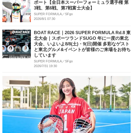
ポート【全日本スーパーフォーミュラ選手権 第
3戦、第6戦、第7戦富士大会】
SUPER FORMULA／SFgo
2026/8/1 07:30
BOAT RACE｜2026 SUPER FORMULA Rd.8 東
北⼤会｜スポーツランドSUGO 年に⼀度の東北
⼤会、いよいよ8/8(⼟)・9(⽇)開催 多彩なゲスト
と東北グルメ&イベントが皆様のご来場をお待ち
しています
SUPER FORMULA／SFgo
2026/7/31 19:30