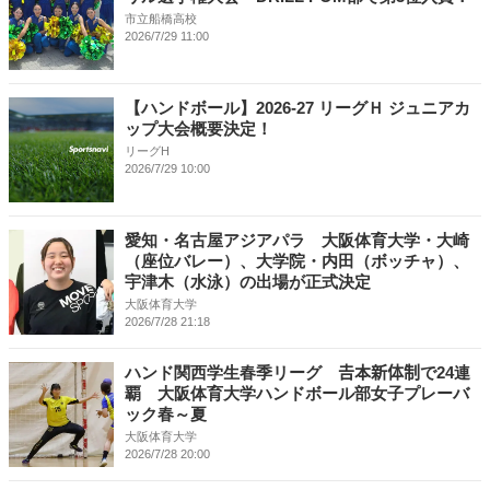
市立船橋高校
2026/7/29 11:00
【ハンドボール】2026-27 リーグＨ ジュニアカ
ップ大会概要決定！
リーグH
2026/7/29 10:00
愛知・名古屋アジアパラ 大阪体育大学・大崎
（座位バレー）、大学院・内田（ボッチャ）、
宇津木（水泳）の出場が正式決定
大阪体育大学
2026/7/28 21:18
ハンド関西学生春季リーグ 𠮷本新体制で24連
覇 大阪体育大学ハンドボール部女子プレーバ
ック春～夏
大阪体育大学
2026/7/28 20:00