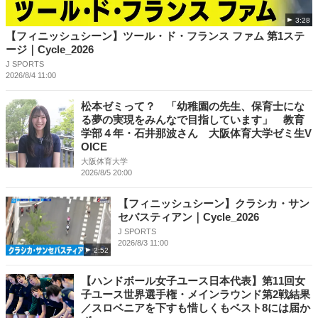
3:28
【フィニッシュシーン】ツール・ド・フランス ファム 第1ステ
ージ｜Cycle_2026
J SPORTS
2026/8/4 11:00
松本ゼミって？ 「幼稚園の先生、保育士にな
る夢の実現をみんなで目指しています」 教育
学部４年・石井那波さん 大阪体育大学ゼミ生V
OICE
大阪体育大学
2026/8/5 20:00
【フィニッシュシーン】クラシカ・サン
セバスティアン｜Cycle_2026
J SPORTS
2026/8/3 11:00
2:52
【ハンドボール女子ユース日本代表】第11回女
子ユース世界選手権・メインラウンド第2戦結果
／スロベニアを下すも惜しくもベスト8には届か