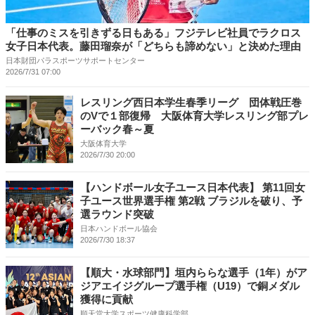
「仕事のミスを引きずる日もある」フジテレビ社員でラクロス
女子日本代表。藤田瑠奈が「どちらも諦めない」と決めた理由
日本財団パラスポーツサポートセンター
2026/7/31 07:00
レスリング西日本学生春季リーグ 団体戦圧巻
のVで１部復帰 大阪体育大学レスリング部プレ
ーバック春～夏
大阪体育大学
2026/7/30 20:00
【ハンドボール女子ユース日本代表】 第11回女
子ユース世界選手権 第2戦 ブラジルを破り、予
選ラウンド突破
日本ハンドボール協会
2026/7/30 18:37
【順大・水球部門】垣内ららな選手（1年）がア
ジアエイジグループ選手権（U19）で銅メダル
獲得に貢献
順天堂大学スポーツ健康科学部