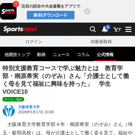
注目の試合や大会速報をアプリで
閉じる
sports
検索
通知
i
ログイン
ID新規取得
他競技トップ
動画
ニュース
コラム
公式情報
特別支援教育コースで学ぶ魅力とは 教育学
部・桐原希実（のぞみ）さん「介護士として働
く母を見て福祉に興味を持った」 学生
VOICE10
チーム・協会
大阪体育大学
2026年5月17日 10:00
大阪体育大学教育学部４年・桐原希実（のぞみ）さん（埼
玉・叡明高校）は、母が介護士として働く姿を見て、福祉や