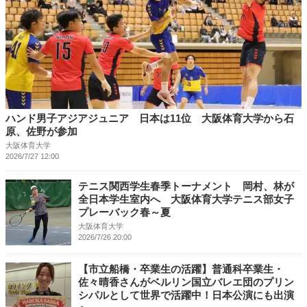
ハンド男子アジアジュニア 日本は11位 大阪体育大学から石
原、佐野が参加
大阪体育大学
2026/7/27 12:00
テニス関西学生春季トーナメント 岡村、林が
全日本学生室内へ 大阪体育大学テニス部女子
プレーバック春～夏
大阪体育大学
2026/7/26 20:00
【市立船橋・卒業生の活躍】普通科卒業生・
佐々晴香さんがベルリン国立バレエ団のプリン
シパルとして世界で活躍中！日本公演にも出演