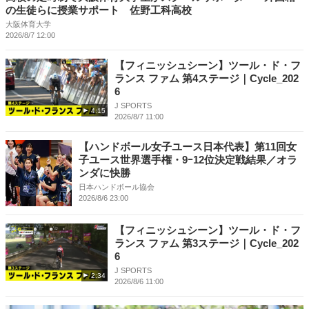
の生徒らに授業サポート 佐野工科高校
大阪体育大学
2026/8/7 12:00
【フィニッシュシーン】ツール・ド・フ
ランス ファム 第4ステージ｜Cycle_202
6
J SPORTS
4:15
2026/8/7 11:00
【ハンドボール女子ユース日本代表】第11回女
子ユース世界選手権・9ｰ12位決定戦結果／オラ
ンダに快勝
日本ハンドボール協会
2026/8/6 23:00
【フィニッシュシーン】ツール・ド・フ
ランス ファム 第3ステージ｜Cycle_202
6
J SPORTS
2:34
2026/8/6 11:00