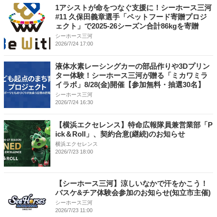
1アシストが命をつなぐ支援に！シーホース三河
#11 久保田義章選手「ペットフード寄贈プロジ
ェクト」で2025-26シーズン合計86kgを寄贈
シーホース三河
2026/7/24 17:00
液体水素レーシングカーの部品作りや3Dプリン
ター体験！シーホース三河が贈る「ミカワミラ
イラボ」8/28(金)開催【参加無料・抽選30名】
シーホース三河
2026/7/24 16:30
【横浜エクセレンス】特命広報隊員兼営業部「P
ick＆Roll」、契約合意(継続)のお知らせ
横浜エクセレンス
2026/7/23 18:00
【シーホース三河】涼しいなかで汗をかこう！
バスケ&チア体験会参加のお知らせ(知立市主催)
シーホース三河
2026/7/23 11:00