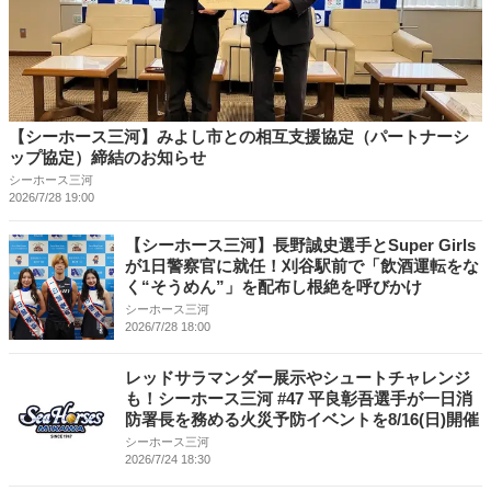
【シーホース三河】みよし市との相互支援協定（パートナーシ
ップ協定）締結のお知らせ
シーホース三河
2026/7/28 19:00
【シーホース三河】長野誠史選手とSuper Girls
が1日警察官に就任！刈谷駅前で「飲酒運転をな
く“そうめん”」を配布し根絶を呼びかけ
シーホース三河
2026/7/28 18:00
レッドサラマンダー展示やシュートチャレンジ
も！シーホース三河 #47 平良彰吾選手が一日消
防署長を務める火災予防イベントを8/16(日)開催
シーホース三河
2026/7/24 18:30