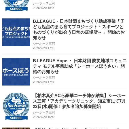
シーホース三河
2026/7/20 18:00
B.LEAGUE・日本財団まちづくり助成事業「子
ども起点のまち育てプロジェクト～スポーツと
ものづくりが出会う日常の居場所～ 」開始のお
知らせ
シーホース三河
2026/7/20 17:15
B.LEAGUE Hope ・ 日本財団 防災地域コミュニ
ティ モデル事業助成「シーホースぼうさい」開
始のお知らせ
シーホース三河
2026/7/20 17:00
【柏木真介ACら豪華コーチ陣が結集】シーホー
ス三河「アカデミークリニック」知立市にて7月
22日(水)開催！参加者追加募集開始
シーホース三河
2026/7/20 16:45