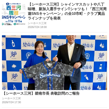
【シーホース三河】シャインマスカットや八丁
味噌、新加入選手サインTシャツも！「西三河周
遊SNSキャンペーン」の全10市町・クラブ賞品
ラインナップを発表
シーホース三河
2026/7/24 18:00
【シーホース三河】碧南市長 表敬訪問のご報告
シーホース三河
2026/7/24 17:30