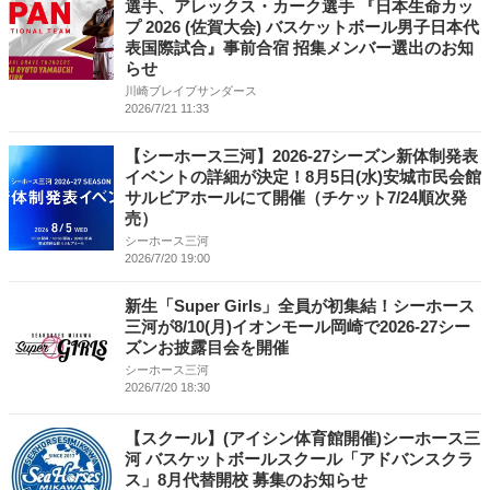
選手、アレックス・カーク選手 『日本生命カッ
プ 2026 (佐賀大会) バスケットボール男子日本代
表国際試合』事前合宿 招集メンバー選出のお知
らせ
川崎ブレイブサンダース
2026/7/21 11:33
【シーホース三河】2026-27シーズン新体制発表
イベントの詳細が決定！8月5日(水)安城市民会館
サルビアホールにて開催（チケット7/24順次発
売）
シーホース三河
2026/7/20 19:00
新生「Super Girls」全員が初集結！シーホース
三河が8/10(月)イオンモール岡崎で2026-27シー
ズンお披露目会を開催
シーホース三河
2026/7/20 18:30
【スクール】(アイシン体育館開催)シーホース三
河 バスケットボールスクール「アドバンスクラ
ス」8月代替開校 募集のお知らせ