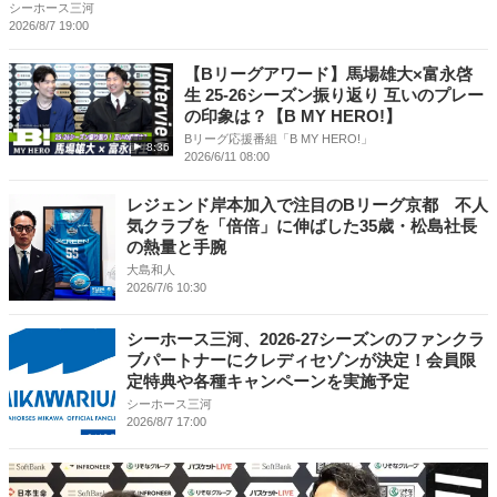
シーホース三河
2026/8/7 19:00
【Bリーグアワード】馬場雄大×富永啓
生 25-26シーズン振り返り 互いのプレー
の印象は？【B MY HERO!】
Bリーグ応援番組「B MY HERO!」
8:36
2026/6/11 08:00
レジェンド岸本加入で注目のBリーグ京都 不人
気クラブを「倍倍」に伸ばした35歳・松島社長
の熱量と手腕
大島和人
2026/7/6 10:30
シーホース三河、2026-27シーズンのファンクラ
ブパートナーにクレディセゾンが決定！会員限
定特典や各種キャンペーンを実施予定
シーホース三河
2026/8/7 17:00