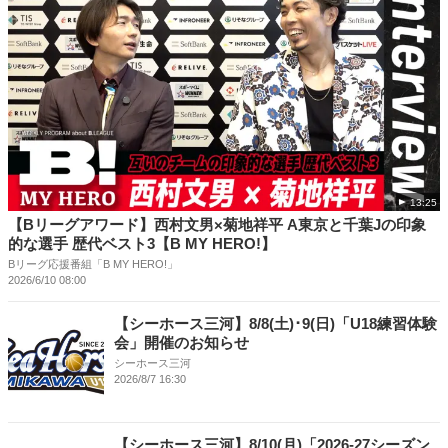
13:25
【Bリーグアワード】西村文男×菊地祥平 A東京と千葉Jの印象
的な選手 歴代ベスト3【B MY HERO!】
Bリーグ応援番組「B MY HERO!」
2026/6/10 08:00
【シーホース三河】8/8(土)･9(日)「U18練習体験
会」開催のお知らせ
シーホース三河
2026/8/7 16:30
【シーホース三河】8/10(月)「2026-27シーズン