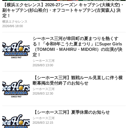
【横浜エクセレンス】2026-27シーズン キャプテン(大橋大空)・
副キャプテン(杉山裕介)・オフコートキャプテン(古賀森人) 決
定！
横浜エクセレンス
2026/8/6 18:00
シーホース三河が幸田町の夏まつりを熱くす
る！「令和8年こうた夏まつり」にSuper Girls
（TOMOMI・MAHIRU・MIDORI）の出演が決
定！
シーホース三河
2026/8/3 13:00
【シーホース三河】観戦ルール見直しに伴う横
断幕掲出受付終了のお知らせ
シーホース三河
2026/8/3 12:30
【シーホース三河】夏季休業のお知らせ
シーホース三河
2026/8/3 12:15