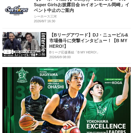
Super Girlsお披露目会 inイオンモール岡崎」イ
ベント中止のご案内
シーホース三河
2026/8/7 16:30
【Bリーグアワード】DJ・ニュービル&
市場脩斗に突撃インタビュー！【B MY
HERO!】
Bリーグ応援番組「B MY HERO!」
3:56
2026/6/9 08:00