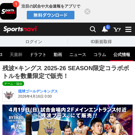
注目の試合や大会速報をアプリで
閉じる
sports
検索
通知
i
ログイン
ID新規取得
3
天皇杯
ドラフト
動画
ニュース
コラム
公式情報
残波×キングス 2025-26 SEASON限定コラボボ
トルを数量限定で販売！
チーム・協会
琉球ゴールデンキングス
2026年4月16日 0:00