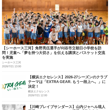
【シーホース三河】角野亮伍選手が刈谷市立朝日小学校を訪
問！児童へ「夢を持つ大切さ」を伝える講演とバスケット交流
を実施
シーホース三河
2026/7/21 13:00
【横浜エクセレンス】2026-27シーズンのクラブ
テーマは「EXTRA GEAR. もう一段上へ。」に
決定！
横浜エクセレンス
2026/7/21 12:00
【川崎ブレイブサンダース】山内ジャヘル琉人