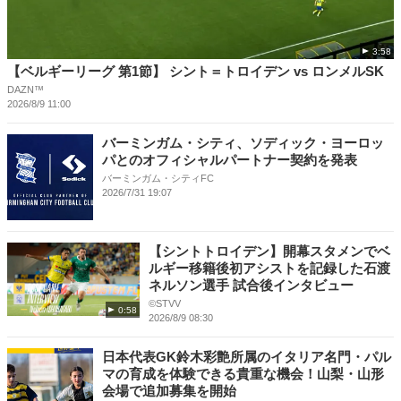
3:58
【ベルギーリーグ 第1節】 シント＝トロイデン vs ロンメルSK
DAZN™
2026/8/9 11:00
バーミンガム・シティ、ソディック・ヨーロッ
パとのオフィシャルパートナー契約を発表
バーミンガム・シティFC
2026/7/31 19:07
【シントトロイデン】開幕スタメンでベ
ルギー移籍後初アシストを記録した石渡
ネルソン選手 試合後インタビュー
©️STVV
0:58
2026/8/9 08:30
日本代表GK鈴木彩艶所属のイタリア名門・パル
マの育成を体験できる貴重な機会！山梨・山形
会場で追加募集を開始