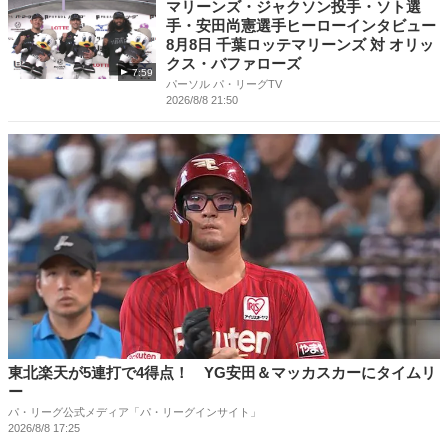
マリーンズ・ジャクソン投手・ソト選
手・安田尚憲選手ヒーローインタビュー
8月8日 千葉ロッテマリーンズ 対 オリッ
クス・バファローズ
7:59
パーソル パ・リーグTV
2026/8/8 21:50
東北楽天が5連打で4得点！ YG安田＆マッカスカーにタイムリ
ー
パ・リーグ公式メディア「パ・リーグインサイト」
2026/8/8 17:25