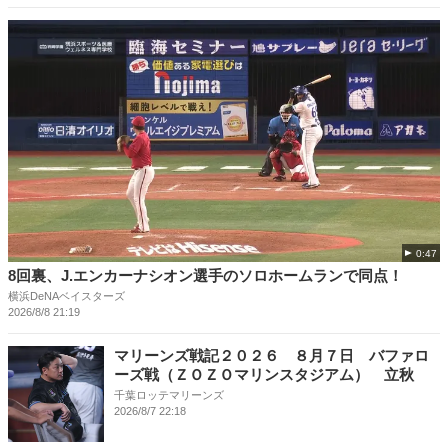
0:47
8回裏、J.エンカーナシオン選手のソロホームランで同点！
横浜DeNAベイスターズ
2026/8/8 21:19
マリーンズ戦記２０２６ ８月７日 バファロ
ーズ戦（ＺＯＺＯマリンスタジアム） 立秋
千葉ロッテマリーンズ
2026/8/7 22:18