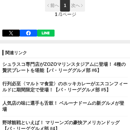
前へ
1
次へ
1
/
1ページ
関連リンク
シュラスコ専門店がZOZOマリンスタジアムに登場！ 4種の
贅沢プレートを堪能【パ・リーググルメ部 #6】
行列必至〈マルトマ食堂〉のホッキカレーがエスコンフィー
ルドに期間限定で登場！【パ・リーググルメ部 #5】
人気店の味に選手も舌鼓！ ベルーナドームの新グルメが登
場
野球観戦といえば！ マリーンズの豪快アメリカンドッグ
【パ・リーググルメ部 #4】