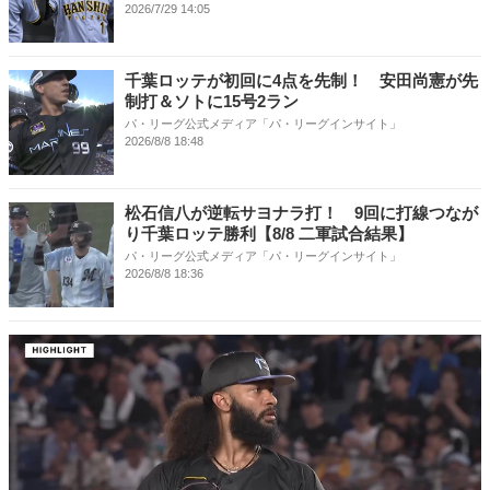
2026/7/29 14:05
千葉ロッテが初回に4点を先制！ 安田尚憲が先
制打＆ソトに15号2ラン
パ・リーグ公式メディア「パ・リーグインサイト」
2026/8/8 18:48
松石信八が逆転サヨナラ打！ 9回に打線つなが
り千葉ロッテ勝利【8/8 二軍試合結果】
パ・リーグ公式メディア「パ・リーグインサイト」
2026/8/8 18:36