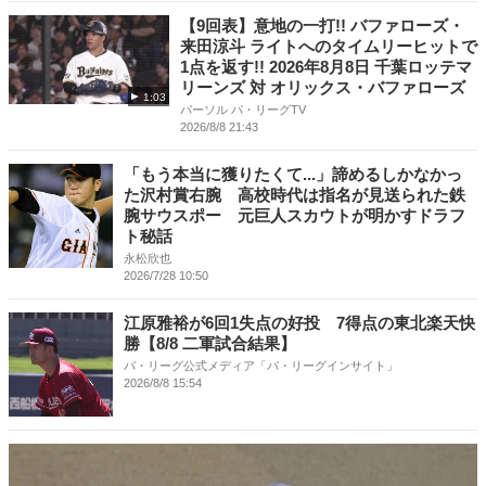
【9回表】意地の一打!! バファローズ・
来田涼斗 ライトへのタイムリーヒットで
1点を返す!! 2026年8月8日 千葉ロッテマ
リーンズ 対 オリックス・バファローズ
1:03
パーソル パ・リーグTV
2026/8/8 21:43
「もう本当に獲りたくて...」諦めるしかなかっ
た沢村賞右腕 高校時代は指名が見送られた鉄
腕サウスポー 元巨人スカウトが明かすドラフ
ト秘話
永松欣也
2026/7/28 10:50
江原雅裕が6回1失点の好投 7得点の東北楽天快
勝【8/8 二軍試合結果】
パ・リーグ公式メディア「パ・リーグインサイト」
2026/8/8 15:54