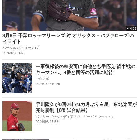
4:21
8月8日 千葉ロッテマリーンズ 対 オリックス・バファローズ ハ
イライト
パーソル パ・リーグTV
2026/8/8 21:51
一軍復帰後の林安可に自他とも手応え 後半戦の
キーマンへ、4番と同等の活躍に期待
中島大輔
2026/7/29 10:25
早川隆久が8回0封で1カ月ぶり白星 東北楽天が
完封勝利【8/8 試合結果】
パ・リーグ公式メディア「パ・リーグインサイト」
2026/8/8 17:52