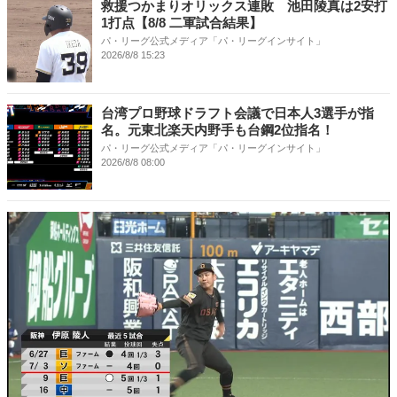
救援つかまりオリックス連敗 池田陵真は2安打
1打点【8/8 二軍試合結果】
パ・リーグ公式メディア「パ・リーグインサイト」
2026/8/8 15:23
台湾プロ野球ドラフト会議で日本人3選手が指
名。元東北楽天内野手も台鋼2位指名！
パ・リーグ公式メディア「パ・リーグインサイト」
2026/8/8 08:00