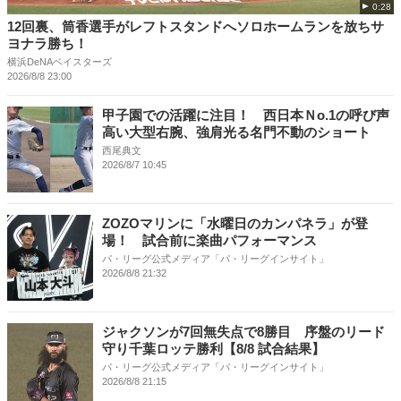
0:28
12回裏、筒香選手がレフトスタンドへソロホームランを放ちサ
ヨナラ勝ち！
横浜DeNAベイスターズ
2026/8/8 23:00
甲子園での活躍に注目！ 西日本Ｎo.1の呼び声
高い大型右腕、強肩光る名門不動のショート
西尾典文
2026/8/7 10:45
ZOZOマリンに「水曜日のカンパネラ」が登
場！ 試合前に楽曲パフォーマンス
パ・リーグ公式メディア「パ・リーグインサイト」
2026/8/8 21:32
ジャクソンが7回無失点で8勝目 序盤のリード
守り千葉ロッテ勝利【8/8 試合結果】
パ・リーグ公式メディア「パ・リーグインサイト」
2026/8/8 21:15