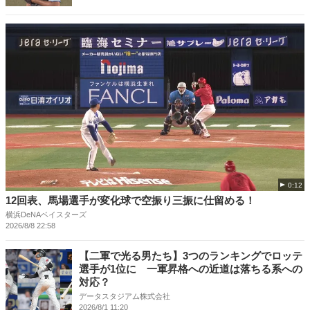
0:12
12回表、馬場選手が変化球で空振り三振に仕留める！
横浜DeNAベイスターズ
2026/8/8 22:58
【二軍で光る男たち】3つのランキングでロッテ
選手が1位に 一軍昇格への近道は落ちる系への
対応？
データスタジアム株式会社
2026/8/1 11:20