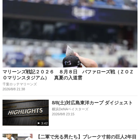
マリーンズ戦記２０２６ ８月８日 バファローズ戦（ＺＯＺ
Ｏマリンスタジアム） 真夏の入道雲
千葉ロッテマリーンズ
2026/8/8 21:38
8/8(土)対広島東洋カープ ダイジェスト
横浜DeNAベイスターズ
2026/8/8 23:15
3:42
【二軍で光る男たち】ブレーク寸前の巨人2年目