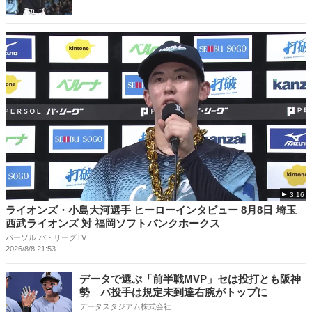
3:16
ライオンズ・小島大河選手 ヒーローインタビュー 8月8日 埼玉
西武ライオンズ 対 福岡ソフトバンクホークス
パーソル パ・リーグTV
2026/8/8 21:53
データで選ぶ「前半戦MVP」セは投打とも阪神
勢 パ投手は規定未到達右腕がトップに
データスタジアム株式会社