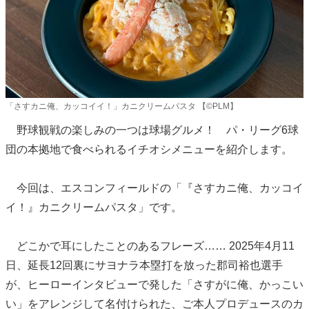
「さすカニ俺、カッコイイ！」カニクリームパスタ 【©PLM】
野球観戦の楽しみの一つは球場グルメ！ パ・リーグ6球
団の本拠地で食べられるイチオシメニューを紹介します。
今回は、エスコンフィールドの「『さすカニ俺、カッコイ
イ！』カニクリームパスタ」です。
どこかで耳にしたことのあるフレーズ…… 2025年4月11
日、延長12回裏にサヨナラ本塁打を放った郡司裕也選手
が、ヒーローインタビューで発した「さすがに俺、かっこい
い」をアレンジして名付けられた、ご本人プロデュースのカ