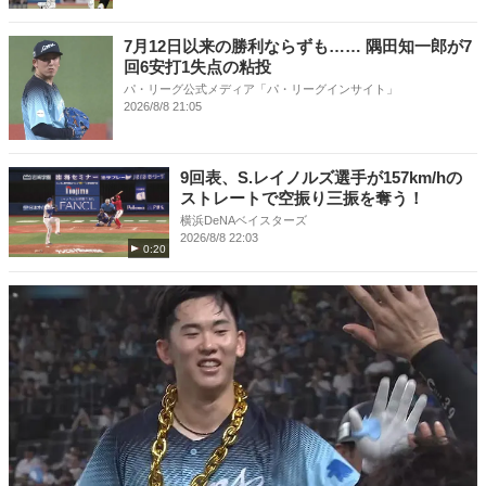
7月12日以来の勝利ならずも…… 隅田知一郎が7
回6安打1失点の粘投
パ・リーグ公式メディア「パ・リーグインサイト」
2026/8/8 21:05
9回表、S.レイノルズ選手が157km/hの
ストレートで空振り三振を奪う！
横浜DeNAベイスターズ
2026/8/8 22:03
0:20