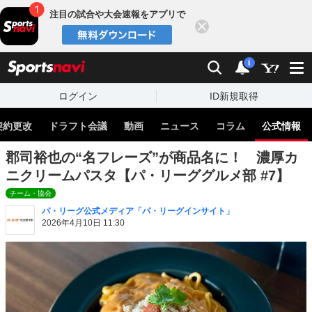
注目の試合や大会速報をアプリで
閉じる
sports
検索
通知
i
ログイン
ID新規取得
契約更改
ドラフト会議
動画
ニュース
コラム
公式情報
郡司裕也の“名フレーズ”が商品名に！ 濃厚カ
ニクリームパスタ【パ・リーググルメ部 #7】
チーム・協会
パ・リーグ公式メディア「パ・リーグインサイト」
2026年4月10日 11:30