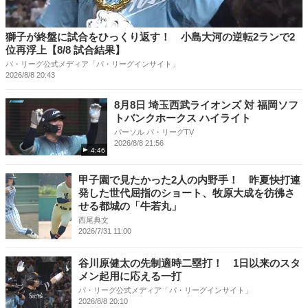
獅子が終盤に試合をひっくり返す！ 小島大河の逆転2ランで2
位再浮上【8/8 試合結果】
パ・リーグ公式メディア「パ・リーグインサイト」
2026/8/8 20:43
8月8日 埼玉西武ライオンズ 対 福岡ソフ
トバンクホークス ハイライト
パーソル パ・リーグTV
2026/8/8 21:56
4:46
甲子園で見たかった2人の内野手！ 昨夏快打連
発した世代屈指のショート、牧原大成を彷彿さ
せる都城の「牛若丸」
西尾典文
2026/7/31 11:00
谷川原健太の先制適時二塁打！ 1日以来のスタ
メン起用に応える一打
パ・リーグ公式メディア「パ・リーグインサイト」
2026/8/8 20:10