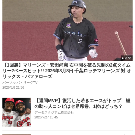
0:53
【1回裏】マリーンズ・安田尚憲 右中間を破る先制の2点タイム
リー2ベースヒット!! 2026年8月8日 千葉ロッテマリーンズ 対 オ
リックス・バファローズ
パーソル パ・リーグTV
2026/8/8 21:36
【週間MVP】復活した若きエースがトップ 鯉
の助っ人コンビはセ界席巻、1位はどっち？
データスタジアム株式会社
2026/7/27 13:45