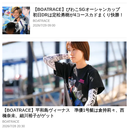
【BOATRACE】びわこSGオーシャンカップ
初日DRは定松勇樹が4コースカドまくり快勝！
BOATRACE
2026/7/29 09:00
【BOATRACE】平和島ヴィーナス 準優1号艇は倉持莉々、西
橋奈未、細川裕子がゲット
BOATRACE
2026/7/28 20:30