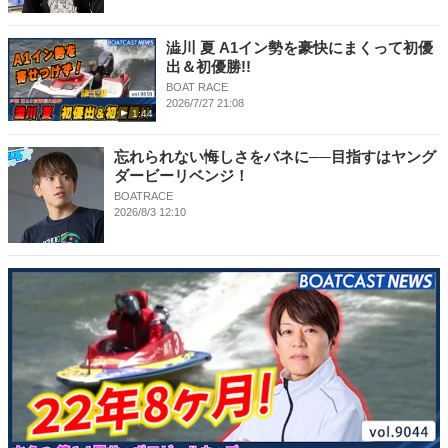
澁川 夏 A1イン勢を豪快にまくって初優
出＆初優勝!!
BOAT RACE
2026/7/27 21:08
1:44
忘れられない悔しさをバネに──目指すはヤング
ダービーリベンジ！
BOATRACE
2026/8/3 12:10