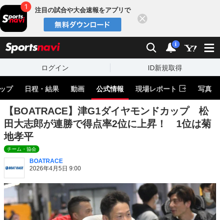
注目の試合や大会速報をアプリで
閉じる
sports
検索
通知
i
ログイン
ID新規取得
ップ
日程・結果
動画
公式情報
現場レポート
写真
【BOATRACE】津G1ダイヤモンドカップ 松
田大志郎が連勝で得点率2位に上昇！ 1位は菊
地孝平
チーム・協会
BOATRACE
2026年4月5日 9:00