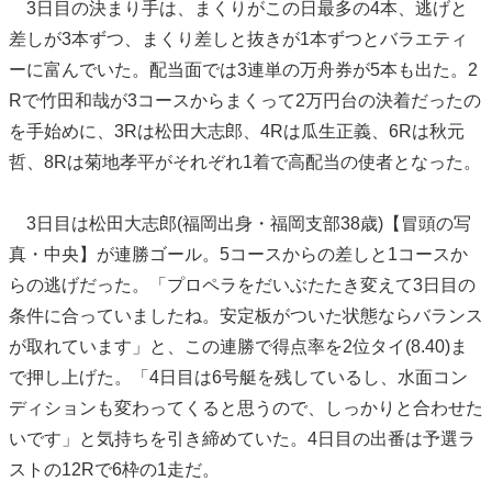
3日目の決まり手は、まくりがこの日最多の4本、逃げと
差しが3本ずつ、まくり差しと抜きが1本ずつとバラエティ
ーに富んでいた。配当面では3連単の万舟券が5本も出た。2
Rで竹田和哉が3コースからまくって2万円台の決着だったの
を手始めに、3Rは松田大志郎、4Rは瓜生正義、6Rは秋元
哲、8Rは菊地孝平がそれぞれ1着で高配当の使者となった。
3日目は松田大志郎(福岡出身・福岡支部38歳)【冒頭の写
真・中央】が連勝ゴール。5コースからの差しと1コースか
らの逃げだった。「プロペラをだいぶたたき変えて3日目の
条件に合っていましたね。安定板がついた状態ならバランス
が取れています」と、この連勝で得点率を2位タイ(8.40)ま
で押し上げた。「4日目は6号艇を残しているし、水面コン
ディションも変わってくると思うので、しっかりと合わせた
いです」と気持ちを引き締めていた。4日目の出番は予選ラ
ストの12Rで6枠の1走だ。