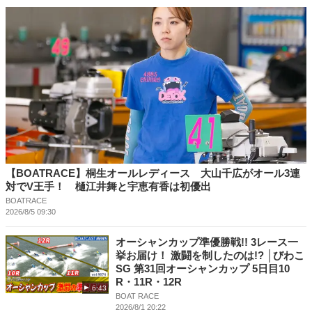
【BOATRACE】桐生オールレディース 大山千広がオール3連
対でV王手！ 樋江井舞と宇恵有香は初優出
BOATRACE
2026/8/5 09:30
オーシャンカップ準優勝戦!! 3レース一
挙お届け！ 激闘を制したのは!? │びわこ
SG 第31回オーシャンカップ 5日目10
R・11R・12R
6:43
BOAT RACE
2026/8/1 20:22