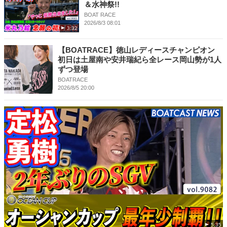
＆水神祭!!
BOAT RACE
2026/8/3 08:01
3:32
【BOATRACE】徳山レディースチャンピオン
初日は土屋南や安井瑞紀ら全レース岡山勢が1人
ずつ登場
BOATRACE
2026/8/5 20:00
5:35