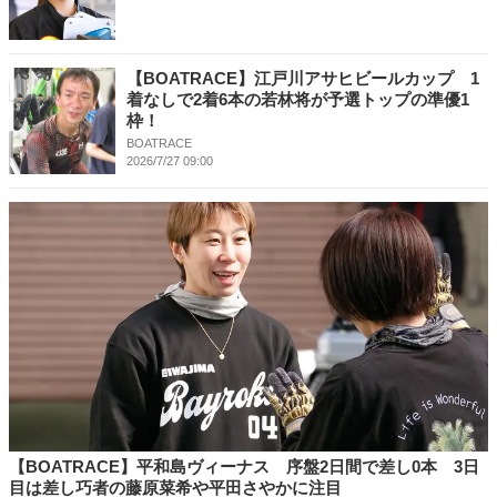
【BOATRACE】江戸川アサヒビールカップ 1
着なしで2着6本の若林将が予選トップの準優1
枠！
BOATRACE
2026/7/27 09:00
【BOATRACE】平和島ヴィーナス 序盤2日間で差し0本 3日
目は差し巧者の藤原菜希や平田さやかに注目