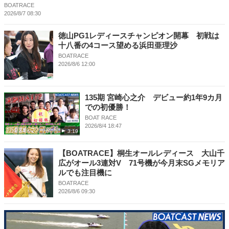
BOATRACE
2026/8/7 08:30
徳山PG1レディースチャンピオン開幕 初戦は
十八番の4コース望める浜田亜理沙
BOATRACE
2026/8/6 12:00
135期 宮崎心之介 デビュー約1年9カ月
での初優勝！
BOAT RACE
2026/8/4 18:47
3:19
【BOATRACE】桐生オールレディース 大山千
広がオール3連対V 71号機が今月末SGメモリア
ルでも注目機に
BOATRACE
2026/8/6 09:30