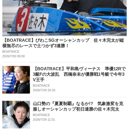
【BOATRACE】びわこSGオーシャンカップ 佐々木完太が縦
横無尽のレースで土つかず3連勝！
BOATRACE
2026/7/30 09:00
【BOATRACE】平和島ヴィーナス 準優12Rで
3艇Fの大波乱 西橋奈未が優勝戦1号艇で今年3
V王手
BOATRACE
2026/7/29 20:20
山口勢の『夏夏制覇』なるか!? 気象激変を克
服しオーシャンカップ初日連勝の佐々木完太
BOATRACE
2026/7/29 11:01