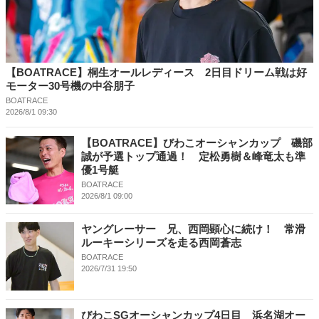
【BOATRACE】桐生オールレディース 2日目ドリーム戦は好
モーター30号機の中谷朋子
BOATRACE
2026/8/1 09:30
【BOATRACE】びわこオーシャンカップ 磯部
誠が予選トップ通過！ 定松勇樹＆峰竜太も準
優1号艇
BOATRACE
2026/8/1 09:00
ヤングレーサー 兄、西岡顕心に続け！ 常滑
ルーキーシリーズを走る西岡蒼志
BOATRACE
2026/7/31 19:50
びわこSGオーシャンカップ4日目 浜名湖オー