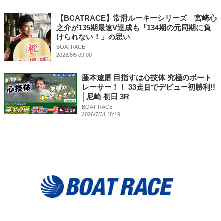
【BOATRACE】常滑ルーキーシリーズ 宮崎心
之介が135期最速V達成も「134期の元同期に負
けられない！」の思い
BOATRACE
2026/8/5 09:00
藤本遼磨 目指すは心技体 究極のボート
レーサー！！ 33走目でデビュー初勝利!!
│尼崎 初日 3R
BOAT RACE
2:19
2026/7/31 18:19