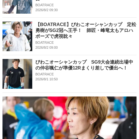
BOATRACE
2026/8/2 09:30
【BOATRACE】びわこオーシャンカップ 定松
勇樹がSG2冠へ王手！ 師匠・峰竜太もアロハ
ポーズで虎視眈々
BOATRACE
2026/8/2 09:00
びわこオーシャンカップ SG9大会連続出場中
の仲谷颯仁が準優12Rまくり差しで優出へ！
BOATRACE
2026/8/1 10:50