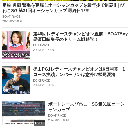
定松 勇樹 緊張を克服しオーシャンカップを最年少で制覇!! │び
わこSG 第31回オーシャンカップ 最終日12R
BOAT RACE
2026/8/2 20:48
第40回レディースチャンピオン直前「BOATBoy
黒須田編集長のドリーム戦解説！」
BOATRACE
2026/8/5 14:00
徳山PG1レディースチャンピオンは6日開幕 1
コース実績ナンバーワンは意外!?松尾夏海
BOATRACE
2026/8/5 10:36
ボートレースびわこ SG第31回オーシ
ャンカップ
BOAT RACE
2026/8/2 18:46
4:10