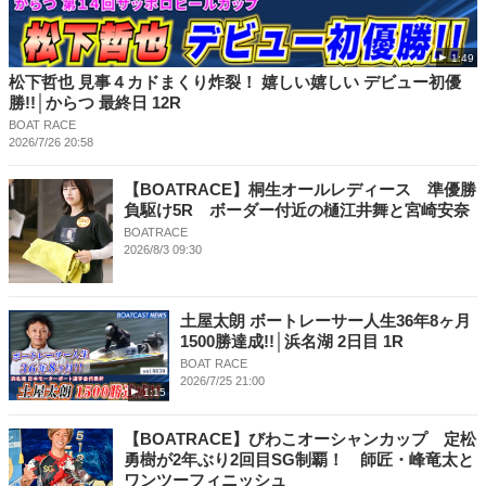
1:49
松下哲也 見事４カドまくり炸裂！ 嬉しい嬉しい デビュー初優
勝!!│からつ 最終日 12R
BOAT RACE
2026/7/26 20:58
【BOATRACE】桐生オールレディース 準優勝
負駆け5R ボーダー付近の樋江井舞と宮崎安奈
BOATRACE
2026/8/3 09:30
土屋太朗 ボートレーサー人生36年8ヶ月
1500勝達成!!│浜名湖 2日目 1R
BOAT RACE
2026/7/25 21:00
1:15
【BOATRACE】びわこオーシャンカップ 定松
勇樹が2年ぶり2回目SG制覇！ 師匠・峰竜太と
ワンツーフィニッシュ