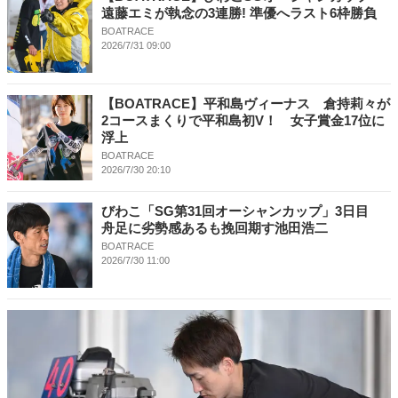
遠藤エミが執念の3連勝! 準優へラスト6枠勝負
BOATRACE
2026/7/31 09:00
【BOATRACE】平和島ヴィーナス 倉持莉々が
2コースまくりで平和島初V！ 女子賞金17位に
浮上
BOATRACE
2026/7/30 20:10
びわこ「SG第31回オーシャンカップ」3日目
舟足に劣勢感あるも挽回期す池田浩二
BOATRACE
2026/7/30 11:00