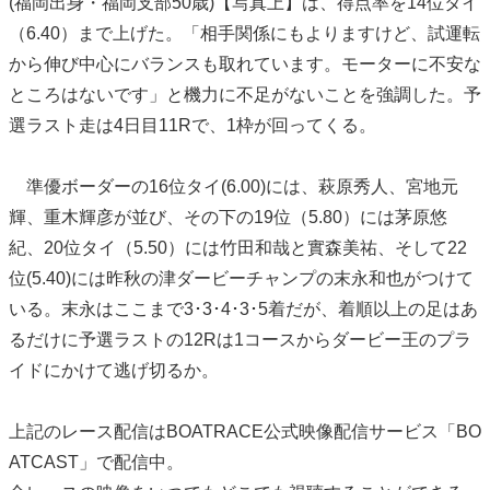
(福岡出身・福岡支部50歳)【写真上】は、得点率を14位タイ
（6.40）まで上げた。「相手関係にもよりますけど、試運転
から伸び中心にバランスも取れています。モーターに不安な
ところはないです」と機力に不足がないことを強調した。予
選ラスト走は4日目11Rで、1枠が回ってくる。
準優ボーダーの16位タイ(6.00)には、萩原秀人、宮地元
輝、重木輝彦が並び、その下の19位（5.80）には茅原悠
紀、20位タイ（5.50）には竹田和哉と實森美祐、そして22
位(5.40)には昨秋の津ダービーチャンプの末永和也がつけて
いる。末永はここまで3･3･4･3･5着だが、着順以上の足はあ
るだけに予選ラストの12Rは1コースからダービー王のプラ
イドにかけて逃げ切るか。
上記のレース配信はBOATRACE公式映像配信サービス「BO
ATCAST」で配信中。