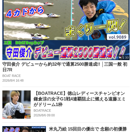
1:33
守田俊介 デビューから約32年で通算2500勝達成!! │三国一般 初
日7R
BOAT RACE
2026/8/4 16:48
【BOATRACE】徳山レディースチャンピオン
鎌倉涼の女子G1戦4連覇阻止に燃える遠藤エミ
がドリーム1枠
BOATRACE
2026/8/6 09:00
米丸乃絵 15回目の優出で 念願の初優勝