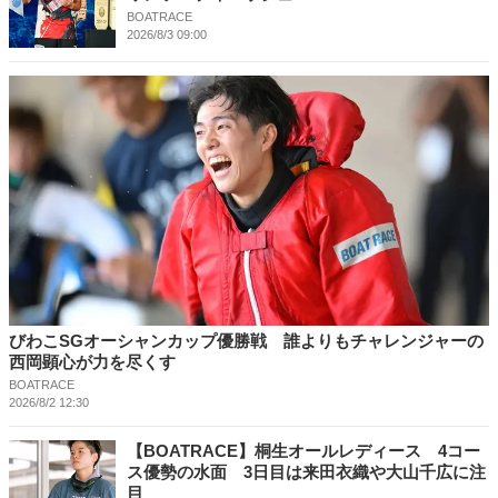
BOATRACE
2026/8/3 09:00
びわこSGオーシャンカップ優勝戦 誰よりもチャレンジャーの
西岡顕心が力を尽くす
BOATRACE
2026/8/2 12:30
【BOATRACE】桐生オールレディース 4コー
ス優勢の水面 3日目は来田衣織や大山千広に注
目