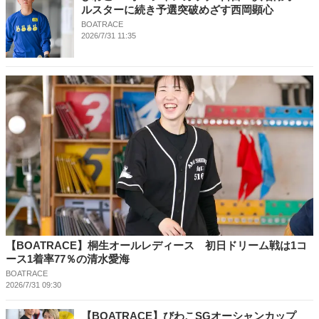
ルスターに続き予選突破めざす西岡顕心
BOATRACE
2026/7/31 11:35
【BOATRACE】桐生オールレディース 初日ドリーム戦は1コ
ース1着率77％の清水愛海
BOATRACE
2026/7/31 09:30
【BOATRACE】びわこSGオーシャンカップ