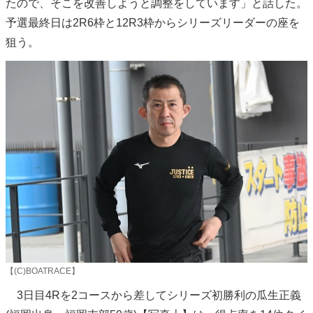
たので、そこを改善しようと調整をしています」と話した。
予選最終日は2R6枠と12R3枠からシリーズリーダーの座を
狙う。
【(C)BOATRACE】
3日目4Rを2コースから差してシリーズ初勝利の瓜生正義