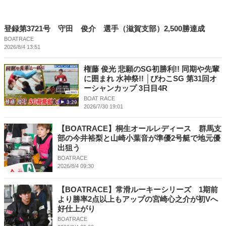
登録第3721号 守田 俊介 選手（滋賀支部）2,500勝達成
BOATRACE
2026/8/4 13:51
権藤 俊光 悲願のSG初勝利!! 同期や先輩
に囲まれ 水神祭!! │びわこSG 第31回オ
ーシャンカップ 3日目4R
BOAT RACE
3:29
2026/7/30 19:01
【BOATRACE】桐生オールレディース 群馬支
部の今井裕梨と山崎小葉音が準優2号艇で地元優
出狙う
BOATRACE
2026/8/4 09:30
【BOATRACE】常滑ルーキーシリーズ 1期前
より勝率2点以上もアップの宮崎心之介が初Vへ
好仕上がり
BOATRACE