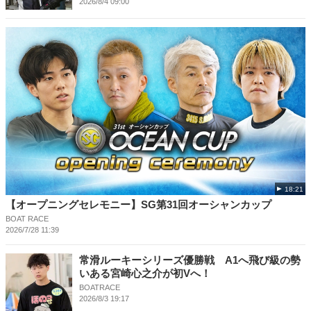
2026/8/4 09:00
18:21
【オープニングセレモニー】SG第31回オーシャンカップ
BOAT RACE
2026/7/28 11:39
常滑ルーキーシリーズ優勝戦 A1へ飛び級の勢
いある宮崎心之介が初Vへ！
BOATRACE
2026/8/3 19:17