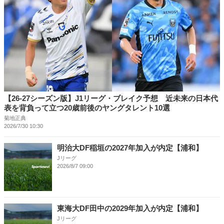
【26-27シーズン版】J1リーグ・ブレイク予想 近未来の日本代
表を背負って立つ20歳前後のヤングタレント10選
菊地正典
2026/7/30 10:30
明治大DF稲垣の2027年加入が内定【浦和】
Jリーグ
2026/8/7 09:00
東海大DF田中の2029年加入が内定【浦和】
Jリーグ