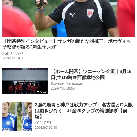
【開幕特別インタビュー】サンガの新たな指揮官、ポポヴィッ
チ監督が語る“新生サンガ”
京都サンガF.C.
2026/8/7 14:00
【ホーム開幕】ツエーゲン金沢｜8月15
日(土)19時＠西部緑地公園
©︎zweigen Kanazawa
2026/7/30 09:00
0:15
2強の鹿島と神戸は戦力アップ、名古屋とG大阪
は動き少なく J1全20クラブの補強診断【前
編】
YOJI-GEN
2026/8/7 10:30