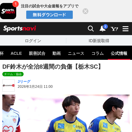
注目の試合や大会速報をアプリで
閉じる
sports
検索
通知
i
ログイン
ID新規取得
杯
ACLE
親善試合
動画
ニュース
コラム
公式情報
DF鈴木が全治8週間の負傷【栃木SC】
チーム・協会
Jリーグ
2026年3月24日 11:00