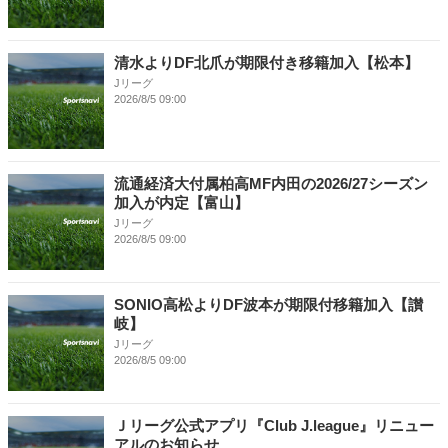
清水よりDF北爪が期限付き移籍加入【松本】
Jリーグ
2026/8/5 09:00
流通経済大付属柏高MF内田の2026/27シーズン
加入が内定【富山】
Jリーグ
2026/8/5 09:00
SONIO高松よりDF波本が期限付移籍加入【讃
岐】
Jリーグ
2026/8/5 09:00
Ｊリーグ公式アプリ『Club J.league』リニュー
アルのお知らせ