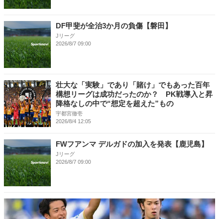
DF甲斐が全治3か月の負傷【磐田】
Jリーグ
2026/8/7 09:00
壮大な「実験」であり「賭け」でもあった百年
構想リーグは成功だったのか？ PK戦導入と昇
降格なしの中で“想定を超えた”もの
宇都宮徹壱
2026/8/4 12:05
FWフアンマ デルガドの加入を発表【鹿児島】
Jリーグ
2026/8/7 09:00