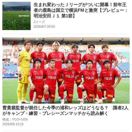
生まれ変わったＪリーグがついに開幕！前年王
者の鹿島は国立で横浜FMと激突【プレビュー：
明治安田Ｊ１ 第1節】
Jリーグ
2026/8/7 09:00
曺貴裁監督が就任した今季の浦和レッズはどうなる？ 識者2人
がキャンプ・練習・プレシーズンマッチから読み解く
構成：YOJI-GEN
2026/8/6 12:15