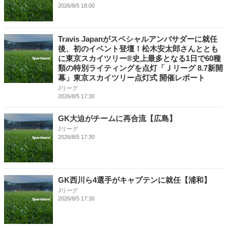
2026/8/5 18:00
Travis Japanがスペシャルアンバサダーに就任
後、初のイベント登壇！松木安太郎さんととも
に東京スカイツリー®史上最多となる1日で60種
類の特別ライティングを点灯「Ｊリーグ 8.7新開
幕」東京スカイツリー点灯式 開催レポート
Jリーグ
2026/8/5 17:30
GK大迫がチームに再合流【広島】
Jリーグ
2026/8/5 17:30
GK西川ら4選手がキャプテンに就任【浦和】
Jリーグ
2026/8/5 17:30