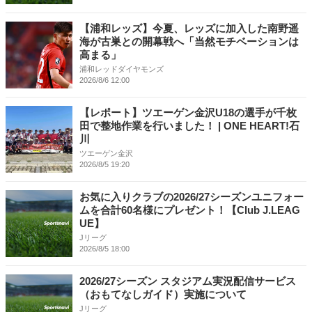
【浦和レッズ】今夏、レッズに加入した南野遥
海が古巣との開幕戦へ「当然モチベーションは
高まる」
浦和レッドダイヤモンズ
2026/8/6 12:00
【レポート】ツエーゲン金沢U18の選手が千枚
田で整地作業を行いました！ | ONE HEART!石
川
ツエーゲン金沢
2026/8/5 19:20
お気に入りクラブの2026/27シーズンユニフォー
ムを合計60名様にプレゼント！【Club J.LEAG
UE】
Jリーグ
2026/8/5 18:00
2026/27シーズン スタジアム実況配信サービス
（おもてなしガイド）実施について
Jリーグ