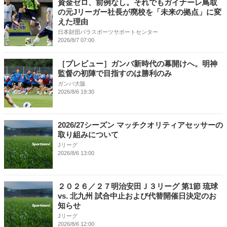
資金ゼロ、前例なし。それでもガイナーレ鳥取
の元Jリーガー社長が廃校を「未来の拠点」に変
えた理由
日本財団パラスポーツサポートセンター
2026/8/7 07:00
［プレビュー］ガンバ新時代の幕開けへ。明神
監督の初陣で目指すのは勝利のみ
ガンバ大阪
2026/8/6 19:30
2026/27シーズン マッチクオリティアセッサーの
取り組みについて
Jリーグ
2026/8/6 13:00
２０２６／２７明治安田Ｊ３リーグ 第1節 琉球
vs. 北九州 試合中止および代替開催日決定のお
知らせ
Jリーグ
2026/8/6 12:00