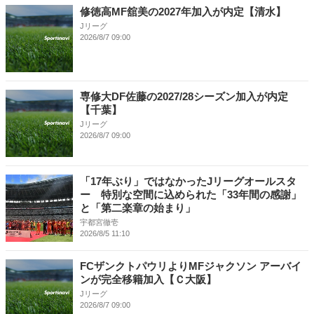
修徳高MF舘美の2027年加入が内定【清水】
Jリーグ
2026/8/7 09:00
専修大DF佐藤の2027/28シーズン加入が内定
【千葉】
Jリーグ
2026/8/7 09:00
「17年ぶり」ではなかったJリーグオールスタ
ー 特別な空間に込められた「33年間の感謝」
と「第二楽章の始まり」
宇都宮徹壱
2026/8/5 11:10
FCザンクトパウリよりMFジャクソン アーバイ
ンが完全移籍加入【Ｃ大阪】
Jリーグ
2026/8/7 09:00