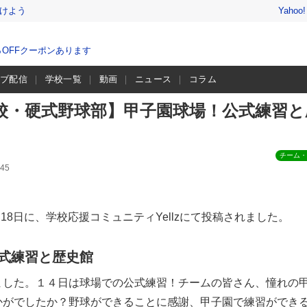
けよう
Yahoo
％OFFクーポンあります
イブ配信
学校一覧
動画
ニュース
コラム
校・硬式野球部】甲子園球場！公式練習と
チーム・
45
月18日に、学校応援コミュニティYellzにて投稿されました。
式練習と歴史館
ました。１４日は球場での公式練習！チームの皆さん、憧れの
かがでしたか？野球ができることに感謝、甲子園で練習ができ