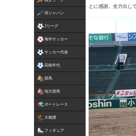
とに感謝。全力出し
侍ジャパン
Jリーグ
海外サッカー
サッカー代表
高校年代
競馬
地方競馬
ボートレース
大相撲
フィギュア