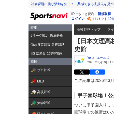
社会課題に挑む活動を知って、共感できる支援先を見つ
IDでもっと便利に
新規取得
ログイン
［おトク］10
特集
高校野球トップ
ラ
Jリーグ戦力 徹底分析
【日本文理高
仙台育英監督 名将対談
史館
J国立試合に無料招待
Yellz（エールズ）
種目
2026年3月19日 17:
プロ野球
この記事は2026年3
MLB
高校野球
甲子園球場！公
大学野球
ついに甲子園入りし
園球場での練習はい
独立リーグ