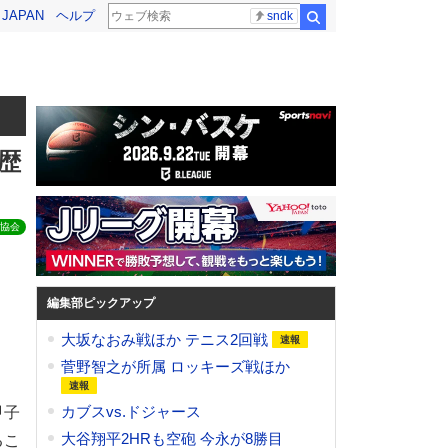
! JAPAN
ヘルプ
sndk
検索
歴
協会
編集部ピックアップ
大坂なおみ戦ほか テニス2回戦
菅野智之が所属 ロッキーズ戦ほか
カブスvs.ドジャース
甲子
大谷翔平2HRも空砲 今永が8勝目
るこ