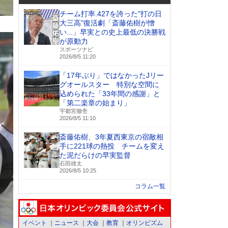
チーム打率.427を誇った"打の日
大三高"復活劇「斎藤佑樹が憎
い...」早実との史上最低の決勝戦
が原動力
スポーツナビ
2026/8/5 11:20
「17年ぶり」ではなかったJリー
グオールスター 特別な空間に
込められた「33年間の感謝」と
「第二楽章の始まり」
宇都宮徹壱
2026/8/5 11:10
斎藤佑樹、3年夏西東京の宿敵相
手に221球の熱投 チームを変え
た泥だらけの早実監督
石田雄太
2026/8/5 10:25
コラム一覧
イベント
ニュース
大会
教育
オリンピズム