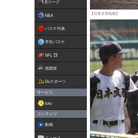
Bリーグ
【日本文理高校】
NBA
バスケ代表
学生バスケ
NFL
他競技
Doスポーツ
サービス
toto
コンテンツ
動画
ニュース