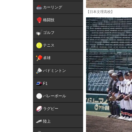
カーリング
【日本文理高校】
格闘技
ゴルフ
テニス
卓球
バドミントン
F1
バレーボール
ラグビー
陸上