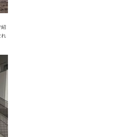
で紹
なれ