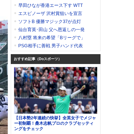
早田ひなが香港エース下す WTT
エスピノーザ 沢村賞狙いを宣言
ソフトB 優勝マジック37が点灯
仙台育英･田山 父へ恩返しの一発
八村塁 将来の希望「Bリーグで」
PSG相手に善戦 男子ハンド代表
おすすめ記事（Doスポーツ）
【日本勢2年連続の快挙】全英女子でメジャ
ー初制覇！桑木志帆プロのクラブセッティ
ングをチェック