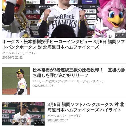
4:21
ホークス・松本裕樹投手ヒーローインタビュー 8月5日 福岡ソフ
トバンクホークス 対 北海道日本ハムファイターズ
パーソル パ・リーグTV
2026/8/5 22:11
松本裕樹が3者連続三振の圧巻投球！ 直後の勝
ち越しを呼び込む好リリーフ
パ・リーグ公式メディア「パ・リーグインサイト」
2026/8/5 21:26
8月5日 福岡ソフトバンクホークス 対 北
海道日本ハムファイターズ ハイライト
パーソル パ・リーグTV
2026/8/5 22:07
4:10