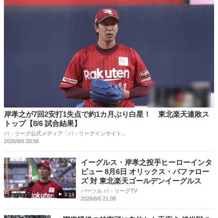
岸孝之が7回2安打1失点で約1カ月ぶり白星！ 東北楽天連敗ス
トップ【8/6 試合結果】
パ・リーグ公式メディア「パ・リーグインサイト」
2026/8/6 20:56
イーグルス・岸孝之投手ヒーローインタ
ビュー 8月6日 オリックス・バファロー
ズ 対 東北楽天ゴールデンイーグルス
パーソル パ・リーグTV
3:19
2026/8/6 21:38