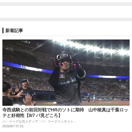
新着記事
寺西成騎との前回対戦でHRのソトに期待 山中稜真は千葉ロッ
テと好相性【8/7 パ見どころ】
パ・リーグ公式メディア「パ・リーグインサイト」
2026/8/7 07:01