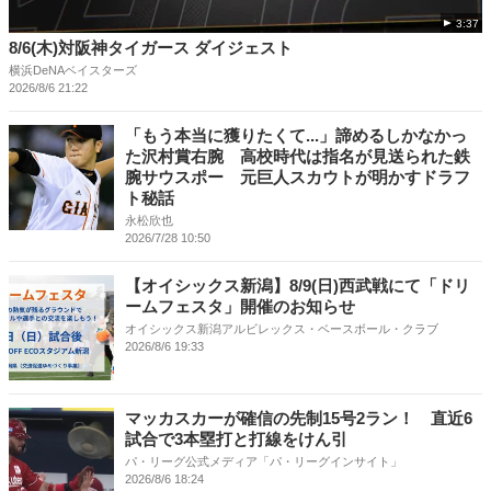
3:37
8/6(木)対阪神タイガース ダイジェスト
横浜DeNAベイスターズ
2026/8/6 21:22
「もう本当に獲りたくて...」諦めるしかなかっ
た沢村賞右腕 高校時代は指名が見送られた鉄
腕サウスポー 元巨人スカウトが明かすドラフ
ト秘話
永松欣也
2026/7/28 10:50
【オイシックス新潟】8/9(日)西武戦にて「ドリ
ームフェスタ」開催のお知らせ
オイシックス新潟アルビレックス・ベースボール・クラブ
2026/8/6 19:33
マッカスカーが確信の先制15号2ラン！ 直近6
試合で3本塁打と打線をけん引
パ・リーグ公式メディア「パ・リーグインサイト」
2026/8/6 18:24