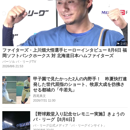
2:47
ファイターズ・上川畑大悟選手ヒーローインタビュー 8月6日 福
岡ソフトバンクホークス 対 北海道日本ハムファイターズ
パーソル パ・リーグTV
2026/8/6 21:53
甲子園で見たかった2人の内野手！ 昨夏快打連
発した世代屈指のショート、牧原大成を彷彿さ
せる都城の「牛若丸」
西尾典文
2026/7/31 11:00
【野球殿堂入り記念セレモニー実施】きょうの
パ・リーグ【8月6日】
パ・リーグ公式メディア「パ・リーグインサイト」