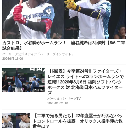
カストロ、水谷瞬がホームラン！ 澁谷純希は3回0封【8/6 二軍
試合結果】
パ・リーグ公式メディア「パ・リーグインサイト」
2026/8/6 16:06
【6回表】今季第24号!! ファイターズ・
レイエス ライトへの2ランホームランで
逆転!! 2026年8月6日 福岡ソフトバンク
ホークス 対 北海道日本ハムファイター
1:03
ズ
パーソル パ・リーグTV
2026/8/6 21:10
【二軍で光る男たち】22年盗塁王が巧みなバッ
トコントロールを披露 オリックス投手陣の救
世主は？