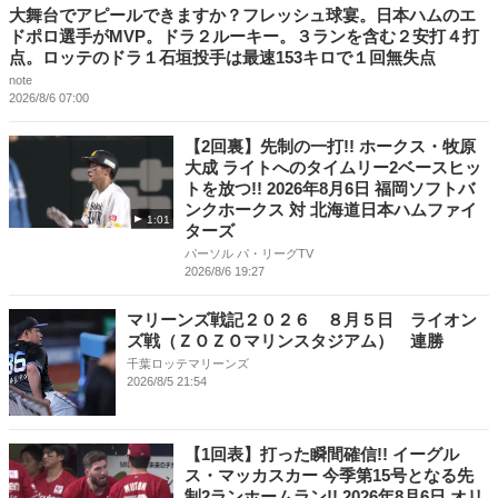
大舞台でアピールできますか？フレッシュ球宴。日本ハムのエ
ドポロ選手がMVP。ドラ２ルーキー。３ランを含む２安打４打
点。ロッテのドラ１石垣投手は最速153キロで１回無失点
note
2026/8/6 07:00
【2回裏】先制の一打!! ホークス・牧原
大成 ライトへのタイムリー2ベースヒッ
トを放つ!! 2026年8月6日 福岡ソフトバ
ンクホークス 対 北海道日本ハムファイ
1:01
ターズ
パーソル パ・リーグTV
2026/8/6 19:27
マリーンズ戦記２０２６ ８月５日 ライオン
ズ戦（ＺＯＺＯマリンスタジアム） 連勝
千葉ロッテマリーンズ
2026/8/5 21:54
【1回表】打った瞬間確信!! イーグル
ス・マッカスカー 今季第15号となる先
制2ランホームラン!! 2026年8月6日 オリ