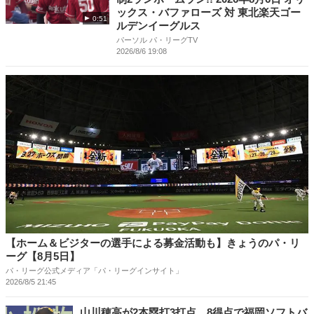
ックス・バファローズ 対 東北楽天ゴー
0:51
ルデンイーグルス
パーソル パ・リーグTV
2026/8/6 19:08
【ホーム＆ビジターの選手による募金活動も】きょうのパ・リ
ーグ【8月5日】
パ・リーグ公式メディア「パ・リーグインサイト」
2026/8/5 21:45
山川穂高が2本塁打3打点 8得点で福岡ソフトバ