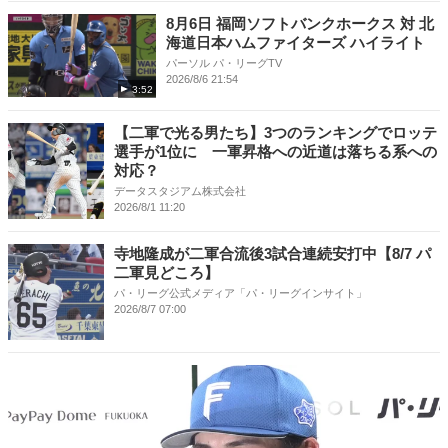
8月6日 福岡ソフトバンクホークス 対 北
海道日本ハムファイターズ ハイライト
パーソル パ・リーグTV
2026/8/6 21:54
3:52
【二軍で光る男たち】3つのランキングでロッテ
選手が1位に 一軍昇格への近道は落ちる系への
対応？
データスタジアム株式会社
2026/8/1 11:20
寺地隆成が二軍合流後3試合連続安打中【8/7 パ
二軍見どころ】
パ・リーグ公式メディア「パ・リーグインサイト」
2026/8/7 07:00