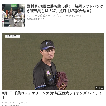
野村勇が8回に勝ち越し弾！ 福岡ソフトバンク
が接戦制しＭ「37」点灯【8/5 試合結果】
パ・リーグ公式メディア「パ・リーグインサイト」
2026/8/5 21:15
4:52
8月5日 千葉ロッテマリーンズ 対 埼玉西武ライオンズ ハイライ
ト
パーソル パ・リーグTV