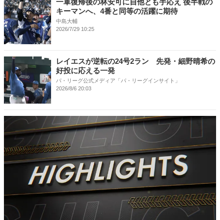
一軍復帰後の林安可に自他とも手応え 後半戦の
キーマンへ、4番と同等の活躍に期待
中島大輔
2026/7/29 10:25
レイエスが逆転の24号2ラン 先発・細野晴希の
好投に応える一発
パ・リーグ公式メディア「パ・リーグインサイト」
2026/8/6 20:03