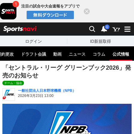
注目の試合や大会速報をアプリで
閉じる
sports
検索
通知
i
ログイン
ID新規取得
契約更改
ドラフト会議
動画
ニュース
コラム
公式情報
「セントラル・リーグ グリーンブック2026」発
売のお知らせ
チーム・協会
一般社団法人日本野球機構（NPB）
2026年3月23日 13:00