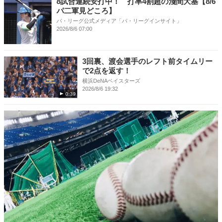
8試合連続安打中！ 打率4割超の淺間大基【8/6
パ二軍見どころ】
パ・リーグ公式メディア「パ・リーグインサイト」
2026/8/6 07:00
3回裏、渡会選手のレフト前タイムリー
で2点を返す！
横浜DeNAベイスターズ
2026/8/6 19:32
0:39