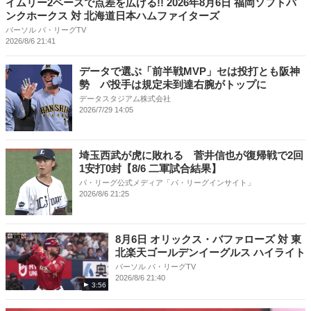
イムリー2ベースで点差を広げる!! 2026年8月6日 福岡ソフトバ
ンクホークス 対 北海道日本ハムファイターズ
パーソル パ・リーグTV
2026/8/6 21:41
データで選ぶ「前半戦MVP」セは投打とも阪神
勢 パ投手は規定未到達右腕がトップに
データスタジアム株式会社
2026/7/29 14:05
埼玉西武が虎に敗れる 菅井信也が復帰戦で2回
1安打0封【8/6 二軍試合結果】
パ・リーグ公式メディア「パ・リーグインサイト」
2026/8/6 21:25
8月6日 オリックス・バファローズ 対 東
北楽天ゴールデンイーグルス ハイライト
パーソル パ・リーグTV
2026/8/6 21:40
3:56