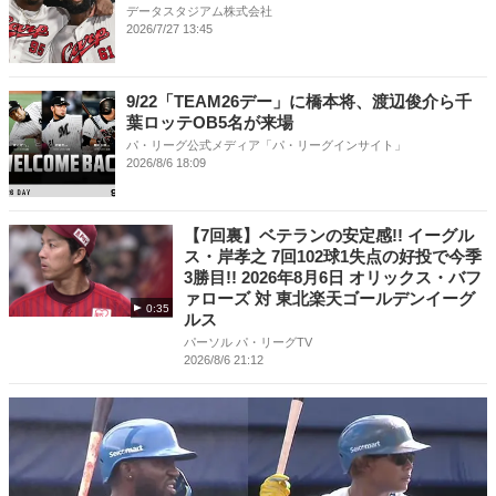
データスタジアム株式会社
2026/7/27 13:45
9/22「TEAM26デー」に橋本将、渡辺俊介ら千
葉ロッテOB5名が来場
パ・リーグ公式メディア「パ・リーグインサイト」
2026/8/6 18:09
【7回裏】ベテランの安定感!! イーグル
ス・岸孝之 7回102球1失点の好投で今季
3勝目!! 2026年8月6日 オリックス・バフ
ァローズ 対 東北楽天ゴールデンイーグ
0:35
ルス
パーソル パ・リーグTV
2026/8/6 21:12