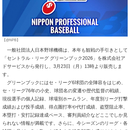
【@NPB】
一般社団法人日本野球機構は、本年も観戦の手引きとして
「セントラル・リーグ グリーンブック2026」を株式会社ア
ドサービスから発行し、3月23日（月）13時より販売しま
す。
グリーンブックにはセ・リーグ6球団の全陣容をはじめ、
セ・リーグ76年の小史、球団名の変遷や歴代監督の戦績、
現役選手の個人記録、球場別ホームラン、年度別リーグ打撃
成績および投手成績、得点圏打率や代打成績、盗塁阻止率、
本塁打・安打記録達成ペース、審判員紹介などここでしか見
られない情報が満載です。さらに、今シーズンのリーグ・各