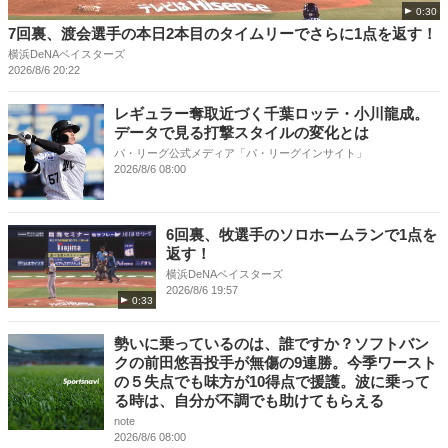
0:30
7回裏、渡会選手の本日2本目のタイムリーでさらに1点を返す！
横浜DeNAベイスターズ
2026/8/6 20:22
レギュラー奪取近づく千葉ロッテ・小川龍成。
データで見る打撃スタイルの変化とは
パ・リーグ公式メディア「パ・リーグインサイト」
2026/8/6 08:00
6回裏、牧選手のソロホームランで1点を
返す！
横浜DeNAベイスターズ
2026/8/6 19:57
0:33
勢いに乗っているのは、誰ですか？ソフトバン
クの前田悠吾投手が無傷の9連勝。今季ワースト
の５失点でも味方が10得点で援護。波に乗って
る時は、自分が不調でも助けてもらえる
note
2026/8/6 08:00