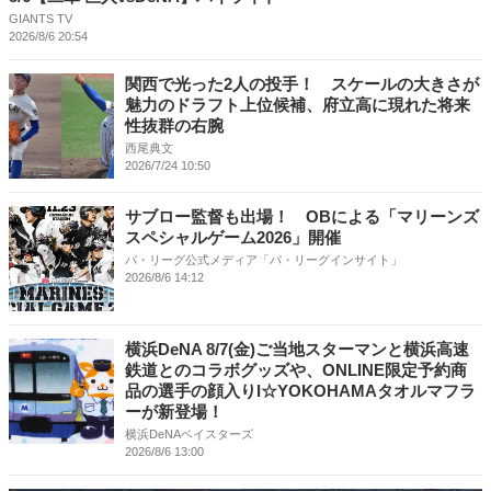
GIANTS TV
2026/8/6 20:54
関西で光った2人の投手！ スケールの大きさが
魅力のドラフト上位候補、府立高に現れた将来
性抜群の右腕
西尾典文
2026/7/24 10:50
サブロー監督も出場！ OBによる「マリーンズ
スペシャルゲーム2026」開催
パ・リーグ公式メディア「パ・リーグインサイト」
2026/8/6 14:12
横浜DeNA 8/7(金)ご当地スターマンと横浜高速
鉄道とのコラボグッズや、ONLINE限定予約商
品の選手の顔入りI☆YOKOHAMAタオルマフラ
ーが新登場！
横浜DeNAベイスターズ
2026/8/6 13:00