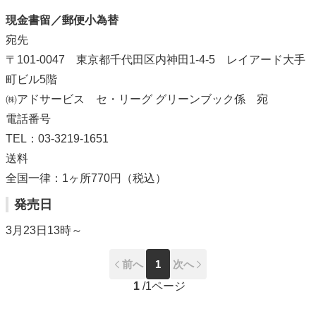
現金書留／郵便小為替
宛先
〒101-0047 東京都千代田区内神田1-4-5 レイアード大手
町ビル5階
㈱アドサービス セ・リーグ グリーンブック係 宛
電話番号
TEL：03-3219-1651
送料
全国一律：1ヶ所770円（税込）
発売日
3月23日13時～
前へ
1
次へ
1
/
1ページ