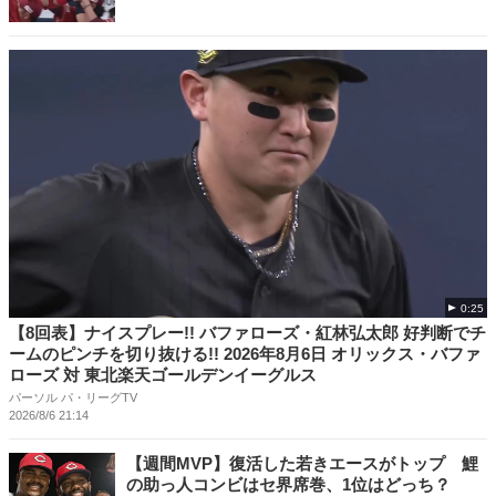
0:25
【8回表】ナイスプレー!! バファローズ・紅林弘太郎 好判断でチ
ームのピンチを切り抜ける!! 2026年8月6日 オリックス・バファ
ローズ 対 東北楽天ゴールデンイーグルス
パーソル パ・リーグTV
2026/8/6 21:14
【週間MVP】復活した若きエースがトップ 鯉
の助っ人コンビはセ界席巻、1位はどっち？