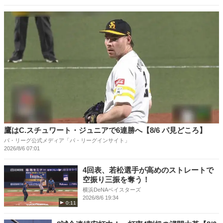
鷹はC.スチュワート・ジュニアで6連勝へ【8/6 パ見どころ】
パ・リーグ公式メディア「パ・リーグインサイト」
2026/8/6 07:01
4回表、若松選手が高めのストレートで
空振り三振を奪う！
横浜DeNAベイスターズ
2026/8/6 19:34
0:11