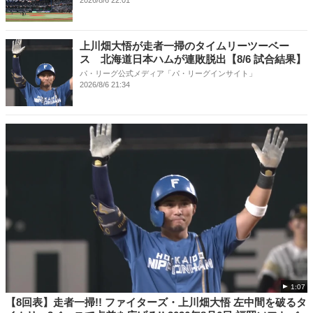
2026/8/6 22:01
上川畑大悟が走者一掃のタイムリーツーベー
ス 北海道日本ハムが連敗脱出【8/6 試合結果】
パ・リーグ公式メディア「パ・リーグインサイト」
2026/8/6 21:34
1:07
【8回表】走者一掃!! ファイターズ・上川畑大悟 左中間を破るタ