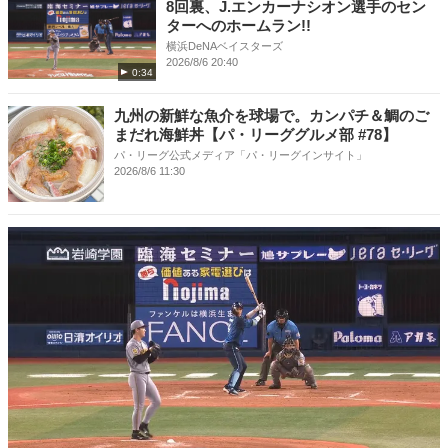
8回裏、J.エンカーナシオン選手のセン
ターへのホームラン!!
横浜DeNAベイスターズ
2026/8/6 20:40
0:34
九州の新鮮な魚介を球場で。カンパチ＆鯛のご
まだれ海鮮丼【パ・リーググルメ部 #78】
パ・リーグ公式メディア「パ・リーグインサイト」
2026/8/6 11:30