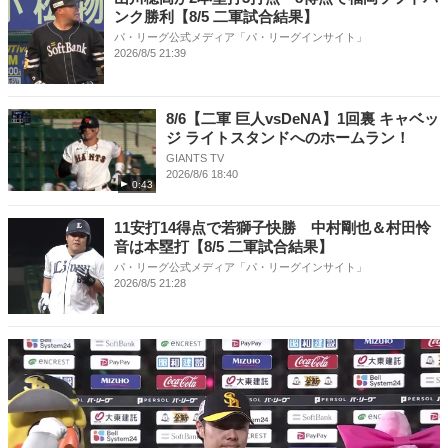
ンク勝利【8/5 二軍試合結果】
パ・リーグ公式メディア「パ・リーグインサイト」
2026/8/5 21:39
8/6【二軍 巨人vsDeNA】1回裏 キャベッ
ジ ライトスタンドへのホームラン！
GIANTS TV
2026/8/6 18:40
0:43
11安打14得点で若獅子快勝 中村剛也＆村田怜
音は本塁打【8/5 二軍試合結果】
パ・リーグ公式メディア「パ・リーグインサイト」
2026/8/5 21:28