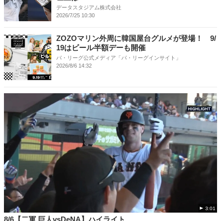
データスタジアム株式会社
2026/7/25 10:30
ZOZOマリン外周に韓国屋台グルメが登場！ 9/
19はビール半額デーも開催
パ・リーグ公式メディア「パ・リーグインサイト」
2026/8/6 14:32
3:01
8/6【二軍 巨人vsDeNA】ハイライト