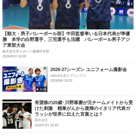
【順大・男子バレーボール部】中田監督率いる日本代表が準優
勝 本学の白野選手、三宅選手も活躍 バレーボール男子アジ
ア東部大会
順天堂大学スポーツ健康科学部
2026/8/10 16:00
2026-27シーズン ユニフォーム撮影会
SAGA久光スプリングス
2026/8/6 18:00
0:28
有望株の20歳･川野琢磨が元チームメイトから受
けた刺激 精巣がんから復帰のイタリア代表ガ
ラッシが世界に伝えた言葉とは？
田中夕子
2026/7/31 10:40