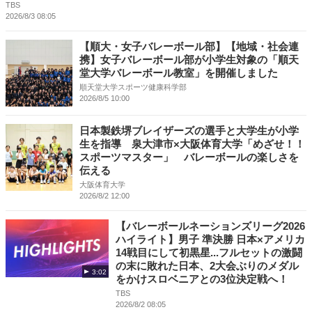
TBS
2026/8/3 08:05
【順大・女子バレーボール部】【地域・社会連
携】女子バレーボール部が小学生対象の「順天
堂大学バレーボール教室」を開催しました
順天堂大学スポーツ健康科学部
2026/8/5 10:00
日本製鉄堺ブレイザーズの選手と大学生が小学
生を指導 泉大津市×大阪体育大学「めざせ！！
スポーツマスター」 バレーボールの楽しさを
伝える
大阪体育大学
2026/8/2 12:00
【バレーボールネーションズリーグ2026
ハイライト】男子 準決勝 日本×アメリカ
14戦目にして初黒星...フルセットの激闘
の末に敗れた日本、2大会ぶりのメダル
3:02
をかけスロベニアとの3位決定戦へ！
TBS
2026/8/2 08:05