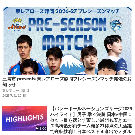
三島市 presents 東レアローズ静岡プレシーズンマッチ開催のお
知らせ
東レアローズ静岡
2026/7/31 10:30
【バレーボールネーションズリーグ2026
ハイライト】男子 準々決勝 日本×中国 1
セット目を落とす苦しい展開も若きエー
ス髙橋藍が両チーム最多21得点の大活躍
3:00
で逆転勝利！日本ベスト４進出でメダル