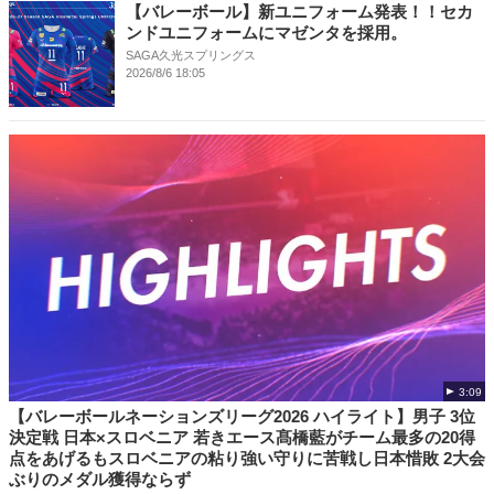
【バレーボール】新ユニフォーム発表！！セカ
ンドユニフォームにマゼンタを採用。
SAGA久光スプリングス
2026/8/6 18:05
3:09
【バレーボールネーションズリーグ2026 ハイライト】男子 3位
決定戦 日本×スロベニア 若きエース髙橋藍がチーム最多の20得
点をあげるもスロベニアの粘り強い守りに苦戦し日本惜敗 2大会
ぶりのメダル獲得ならず