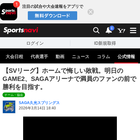
注目の試合や大会速報をアプリで
閉じる
sports
検索
通知
i
ログイン
ID新規取得
大会日程
代表選手
動画
ニュース
コラム
公式情報
【SVリーグ】ホームで悔しい敗戦。明日の
GAME2、SAGAアリーナで満員のファンの前で
勝利を目指す。
チーム・協会
SAGA久光スプリングス
2026年3月14日 18:40