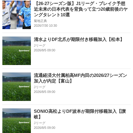
【26-27シーズン版】J1リーグ・ブレイク予想
近未来の日本代表を背負って立つ20歳前後のヤ
ングタレント10選
菊地正典
2026/7/30 10:30
清水よりDF北爪が期限付き移籍加入【松本】
Jリーグ
2026/8/5 09:00
流通経済大付属柏高MF内田の2026/27シーズン
加入が内定【富山】
Jリーグ
2026/8/5 09:00
SONIO高松よりDF波本が期限付移籍加入【讃
岐】
Jリーグ
2026/8/5 09:00