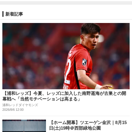
新着記事
【浦和レッズ】今夏、レッズに加入した南野遥海が古巣との開
幕戦へ「当然モチベーションは高まる」
浦和レッドダイヤモンズ
2026/8/6 12:00
【ホーム開幕】ツエーゲン金沢｜8月15
日(土)19時＠西部緑地公園