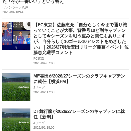
た「今が一番いい」という答え
ヴァンラーレ八戸
2026/8/4 18:44
【FC東京】佐藤恵允「自分らしく今まで通り戦
っていくことが大事。背番号10と副キャプテン
として今シーズンを戦う重みと責任もあります
が、自分らしく10ゴール10アシストをめざした
い」｜2026/27明治安田Ｊリーグ開幕イベント 佐
藤恵允選手コメント
FC東京
2026/8/4 07:00
MF喜田が2026/27シーズンのクラブキャプテン
に就任【横浜FM】
Jリーグ
2026/8/2 17:30
DF舞行龍が2026/27シーズンのキャプテンに就
任【新潟】
Jリーグ
2026/8/1 18:00