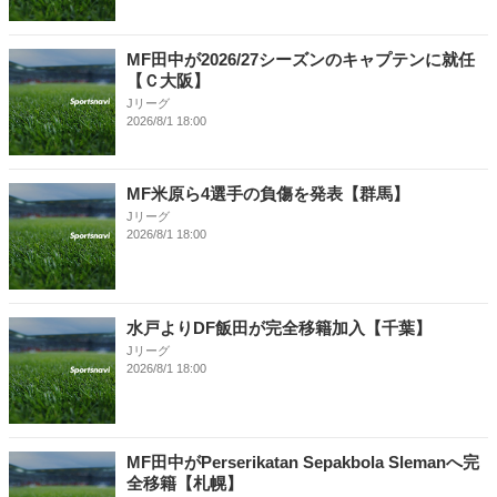
MF田中が2026/27シーズンのキャプテンに就任
【Ｃ大阪】
Jリーグ
2026/8/1 18:00
MF米原ら4選手の負傷を発表【群馬】
Jリーグ
2026/8/1 18:00
水戸よりDF飯田が完全移籍加入【千葉】
Jリーグ
2026/8/1 18:00
MF田中がPerserikatan Sepakbola Slemanへ完
全移籍【札幌】