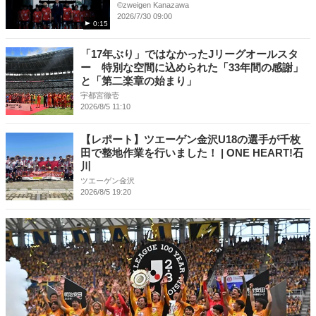
©︎zweigen Kanazawa
2026/7/30 09:00
0:15
「17年ぶり」ではなかったJリーグオールスタ
ー 特別な空間に込められた「33年間の感謝」
と「第二楽章の始まり」
宇都宮徹壱
2026/8/5 11:10
【レポート】ツエーゲン金沢U18の選手が千枚
田で整地作業を行いました！ | ONE HEART!石
川
ツエーゲン金沢
2026/8/5 19:20