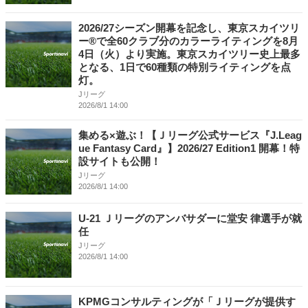
2026/27シーズン開幕を記念し、東京スカイツリ
ー®で全60クラブ分のカラーライティングを8月
4日（火）より実施。東京スカイツリー史上最多
となる、1日で60種類の特別ライティングを点
灯。
Jリーグ
2026/8/1 14:00
集める×遊ぶ！【Ｊリーグ公式サービス『J.Leag
ue Fantasy Card』】2026/27 Edition1 開幕！特
設サイトも公開！
Jリーグ
2026/8/1 14:00
U-21 Ｊリーグのアンバサダーに堂安 律選手が就
任
Jリーグ
2026/8/1 14:00
KPMGコンサルティングが「Ｊリーグが提供す