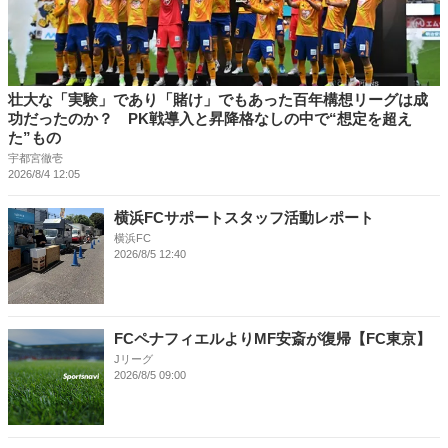
壮大な「実験」であり「賭け」でもあった百年構想リーグは成
功だったのか？ PK戦導入と昇降格なしの中で“想定を超え
た”もの
宇都宮徹壱
2026/8/4 12:05
横浜FCサポートスタッフ活動レポート
横浜FC
2026/8/5 12:40
FCペナフィエルよりMF安斎が復帰【FC東京】
Jリーグ
2026/8/5 09:00