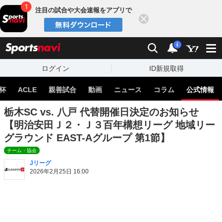
注目の試合や大会速報をアプリで
閉じる
sports
検索
通知
i
ログイン
ID新規取得
杯
ACLE
親善試合
動画
ニュース
コラム
公式情報
栃木SC vs. 八戸 代替開催日決定のお知らせ
【明治安田Ｊ２・Ｊ３百年構想リーグ 地域リー
グラウンド EAST-Aグループ 第1節】
チーム・協会
Jリーグ
2026年2月25日 16:00