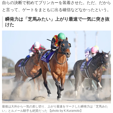
自らの決断で初めてブリンカーを装着させた。ただ、だから
と言って、ゲートをまともに出る確信などなかったという。
瞬発力は「芝馬みたい」上がり最速で一気に突き抜
けた
最後は大外から一気の差し切り、上がり最速をマークした瞬発力は「芝馬みた
い」とルメール騎手も絶賛だった 【photo by K.Kuramoto】