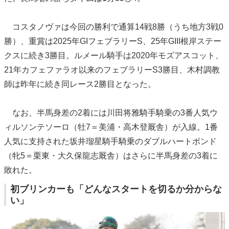
コスタノヴァは今回の勝利で通算14戦8勝（うち地方3戦0
勝）、重賞は2025年GIフェブラリーS、25年GIII根岸ステー
クスに続き3勝目。ルメール騎手は2020年モズアスコット、
21年カフェファラオ以来のフェブラリーS3勝目、木村調教
師は昨年に続き同レース2勝目となった。
なお、半馬身差の2着には川田将雅騎手騎乗の3番人気ウ
ィルソンテソーロ（牡7＝美浦・高木登厩舎）が入線。1番
人気に支持された坂井瑠星騎手騎乗のダブルハートボンド
（牝5＝栗東・大久保龍志厩舎）はさらに半馬身差の3着に
敗れた。
初ブリンカーも「どんなスタートを切るか分からな
い」