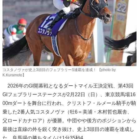
コスタノヴァが史上3頭目のフェブラリーS連覇を達成！ 【photo by
K.Kuramoto】
2026年のGI開幕戦となるダートマイル王決定戦、第43回
GIフェブラリーステークスが2月22日（日）、東京競馬場16
00mダートを舞台に行われ、クリストフ・ルメール騎手が騎
乗した2番人気コスタノヴァ（牡6＝美浦・木村哲也厩舎、
父ロードカナロア）が優勝。中団やや後方のポジションから
最後は直線の外を鋭く突き抜け、史上3頭目の連覇を達成し
た。良馬場の勝ちタイムは1分35秒4。