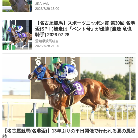
JRA-VAN
2026/7/29 16:00
【名古屋競馬】スポーツニッポン賞 第30回 名港
盃(SPⅠ)競走は『ベント号』が優勝 [渡邊 竜也
騎手] 2026.07.28
愛知県競馬組合
2026/7/28 21:20
【名古屋競馬(名港盃)】13年ぶりの平日開催で行われる夏の風物
詩