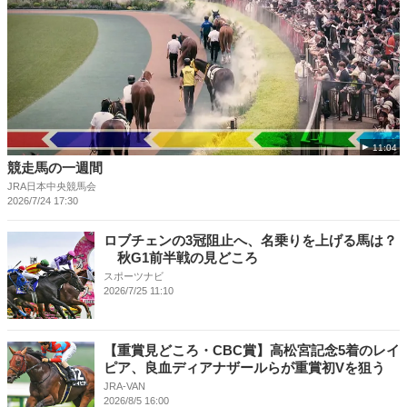
11:04
競走馬の一週間
JRA日本中央競馬会
2026/7/24 17:30
ロブチェンの3冠阻止へ、名乗りを上げる馬は？
秋G1前半戦の見どころ
スポーツナビ
2026/7/25 11:10
【重賞見どころ・CBC賞】高松宮記念5着のレイ
ピア、良血ディアナザールらが重賞初Vを狙う
JRA-VAN
2026/8/5 16:00