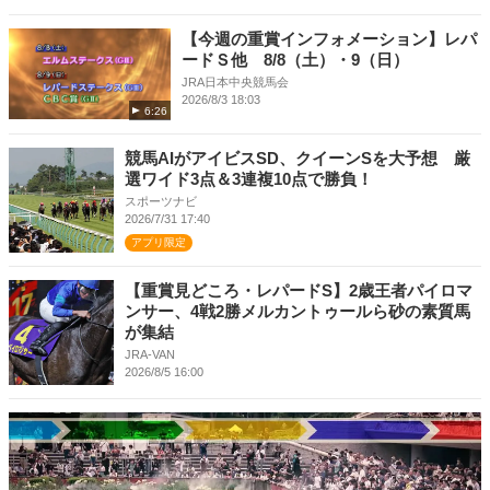
【今週の重賞インフォメーション】レパ
ードＳ他 8/8（土）・9（日）
JRA日本中央競馬会
2026/8/3 18:03
6:26
競馬AIがアイビスSD、クイーンSを大予想 厳
選ワイド3点＆3連複10点で勝負！
スポーツナビ
2026/7/31 17:40
アプリ限定
【重賞見どころ・レパードS】2歳王者パイロマ
ンサー、4戦2勝メルカントゥールら砂の素質馬
が集結
JRA-VAN
2026/8/5 16:00