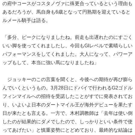
の府中コースがコスタノヴァに殊更合っているという理由も
あるだろうが、馬自身も6歳となって円熟期を迎えていると
ルメール騎手は語る。
「多分、ピークになりましたね。前走も出遅れたのにすごく
いい脚を使ってくれましたし、今回もGIレベルで素晴らしい
パフォーマンスをしてくれました。大人になって、パワーア
ップもして、本当に強い馬になりましたね」
ジョッキーのこの言葉を聞くと、今後への期待が再び膨ら
んでいくというもの。3月28日にドバイで行われるG2ゴドル
フィンマイルへの招待を受諾したことがすでに発表されてお
り、いよいよ日本のダートマイル王が海外デビューを果たす
日が来たとも言える。一方で、木村調教師は「去年は使い倒
したのが結果的にダメでしたので、しっかりといい条件で使
ってあげたい」と慎重姿勢にとどめており、最終的な結論は