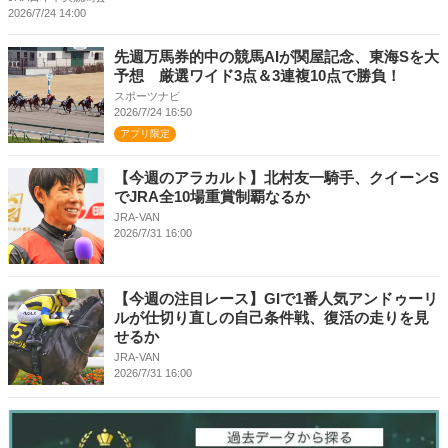
2026/7/24 14:00
先週万馬券的中の競馬AIが関屋記念、東海Sを大
予想 厳選ワイド3点＆3連複10点で勝負！
スポーツナビ
2026/7/24 16:50
アプリ限定
【今週のアラカルト】北村友一騎手、クイーンS
でJRA全10場重賞制覇なるか
JRA-VAN
2026/7/31 16:00
【今週の注目レース】GIで1番人気アンドゥーリ
ルが仕切り直しの自己条件戦、復活の走りを見
せるか
JRA-VAN
2026/7/31 16:00