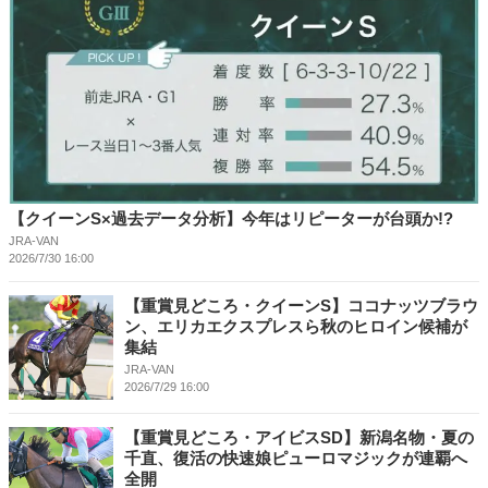
【クイーンS×過去データ分析】今年はリピーターが台頭か!?
JRA-VAN
2026/7/30 16:00
【重賞見どころ・クイーンS】ココナッツブラウ
ン、エリカエクスプレスら秋のヒロイン候補が
集結
JRA-VAN
2026/7/29 16:00
【重賞見どころ・アイビスSD】新潟名物・夏の
千直、復活の快速娘ピューロマジックが連覇へ
全開