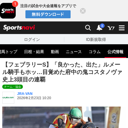
注目の試合や大会速報をアプリで
閉じる
sports
検索
通知
i
ログイン
ID新規取得
競馬トップ
日程・結果
動画
ニュース
コラム
公式情報
【フェブラリーS】「良かった、出た」ルメー
ル騎手もホッ…目覚めた府中の鬼コスタノヴァ
史上3頭目の連覇
チーム・協会
JRA-VAN
2026年2月23日 10:20