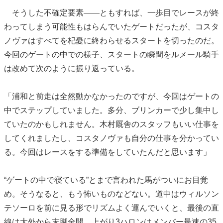
そうした不確定要素――ともすれば、一歩目でレースが終
わってしまう可能性もはらんでいたゲートだったが、コスタ
ノヴァはすべてを杞憂に終わらせるスタートを切ったのだ。
今回のゲートの中での様子、スタートの瞬間をルメール騎手
は改めて次のように振り返っている。
「浦和と前走は全然動かなかったのですが、今回はゲートの
中でステップしていました。多分、ブリンカーで少し集中し
ていたのかもしれません。木村厩舎のスタッフもいい仕事を
してくれましたし、コスタノヴァも自分の仕事を分かってい
る。今回はレースをする準備をしていたんだと思います」
“ゲートの中で寝ている”とまで言われた馬がついにお目覚
め。そうなると、もう怖いものなどない。道中はウィルソン
テソーロを前に見る形でリズムよく運んでいくと、最後の直
線は大外から末脚全開。上がり3ハロンはメンバー最速の35