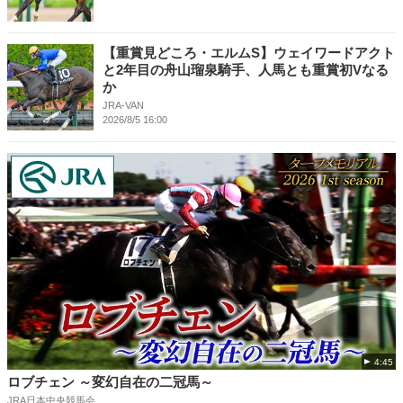
【重賞見どころ・エルムS】ウェイワードアクト
と2年目の舟山瑠泉騎手、人馬とも重賞初Vなる
か
JRA-VAN
2026/8/5 16:00
4:45
ロブチェン ～変幻自在の二冠馬～
JRA日本中央競馬会