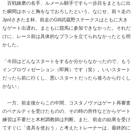
百戦錬磨の名手、ルメール騎手ですら一歩目をまともに出
た瞬間はホッと胸をなでおろしたという。なにせ、前々走の
JpnIさきたま杯、前走のGIII武蔵野ステークスはともに大き
なゲート出遅れ。まともに競馬に参加できなかった。それだ
けに、レース前は具体的なプランを立てられなかったとも明
かした。
「今回はどんなスタートをするか分からなかったので、もう
インプロヴィゼーション（即興）です（笑）。いいスタート
だったら前に行くし、悪いスタートだったら後ろから行くし
かない」
一方、前走後からこの中間、コスタノヴァはゲート再審査
のペナルティを受けたものの、その時の所作などからゲート
練習は不要だと木村調教師は判断。また、前走の結果を受け
てすぐに「道具を使おう」と考えたトレーナーは、最終的に