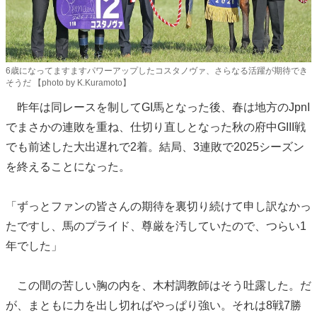
6歳になってますますパワーアップしたコスタノヴァ、さらなる活躍が期待でき
そうだ 【photo by K.Kuramoto】
昨年は同レースを制してGI馬となった後、春は地方のJpnI
でまさかの連敗を重ね、仕切り直しとなった秋の府中GIII戦
でも前述した大出遅れで2着。結局、3連敗で2025シーズン
を終えることになった。
「ずっとファンの皆さんの期待を裏切り続けて申し訳なかっ
たですし、馬のプライド、尊厳を汚していたので、つらい1
年でした」
この間の苦しい胸の内を、木村調教師はそう吐露した。だ
が、まともに力を出し切ればやっぱり強い。それは8戦7勝