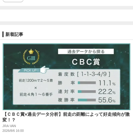
新着記事
【ＣＢＣ賞×過去データ分析】前走の距離によって好走傾向が激
変！？
JRA-VAN
2026/8/6 16:00