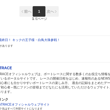
前へ
1
次へ
1
/
1ページ
ト最終日！ キックの王子様・白鳥大珠参戦！
があります
TRACE
ATRACEオフィシャルウェブは、ボートレースに関する数多くのお役立ち情報
ているポータルサイトです。 レースの開催日程をはじめ、速報性のあるNEW
初心者にも分かりやすいボートレースの楽しみ方、 過去の記録をまとめたデ
ど初心者～既にファンの皆様までどなたにも活用していただけるウェブサイト
おります。
リンク
ATRACEオフィシャルウェブサイト
ク先はすべて外部サイトになります