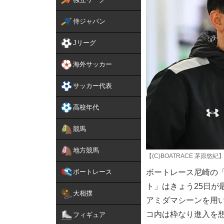
侍ジャパン
Jリーグ
海外サッカー
サッカー代表
高校年代
競馬
地方競馬
【(C)BOATRACE 茅原悠紀
ボートレース
ボートレース尼崎の
ト」はきょう25日が
大相撲
アミダマシーンを用
コ内は枠なり進入を想定
フィギュア