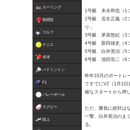
カーリング
1号艇 末永和也（1
2号艇 瓜生正義（2
格闘技
り」
ゴルフ
3号艇 茅原悠紀（3
4号艇 新田雄史（4
テニス
5号艇 白井英治（5
卓球
6号艇 池田浩二（6
バドミントン
昨年10月のボートレ
F1
てすでにV2（1月1
確なスタートから押
バレーボール
ラグビー
ただ、勝負に絶対は
一撃、白井英治のま
陸上
る。