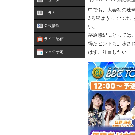
【(C)BOATRACE 茅原悠
中でも、大会初の連覇
コラム
3号艇はうってつけ
公式情報
い。
茅原悠紀にとっては
ライブ配信
得たヒントも加味さ
今日の予定
はず。注目したい。