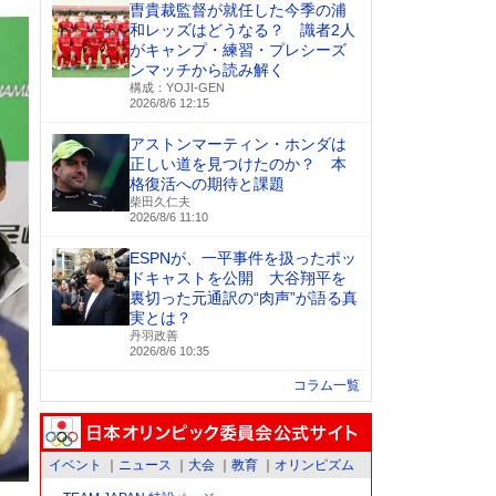
曺貴裁監督が就任した今季の浦
和レッズはどうなる？ 識者2人
がキャンプ・練習・プレシーズ
ンマッチから読み解く
構成：YOJI-GEN
2026/8/6 12:15
アストンマーティン・ホンダは
正しい道を見つけたのか？ 本
格復活への期待と課題
柴田久仁夫
2026/8/6 11:10
ESPNが、一平事件を扱ったポッ
ドキャストを公開 大谷翔平を
裏切った元通訳の“肉声”が語る真
実とは？
丹羽政善
2026/8/6 10:35
コラム一覧
イベント
ニュース
大会
教育
オリンピズム