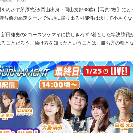
紀(抽選風景・中央)】
をめざす茅原悠紀(岡山出身・岡山支部38歳)【写真2枚】にと
。持ち前の高速ターンで先頭に躍り出る可能性は決して小さくな
、新田雄史の3コースツケマイに抗しきれず2着とした準決勝戦
れることだろう。負け方を知ったということは、勝ち方の糧と