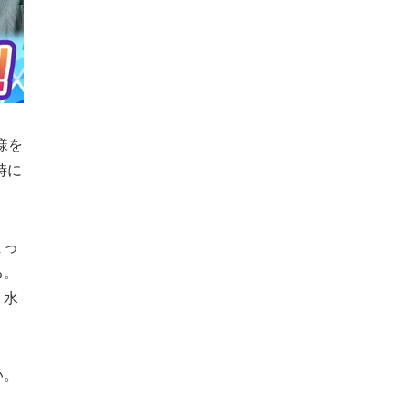
様を
時に
まっ
る。
う水
い。