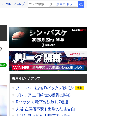
! JAPAN
ヘルプ
三原重夫 ドラマー
検索
め
協会
編集部ピックアップ
ヌートバー出場 Dバックス戦ほか
プレミア 上田綺世の獲得に関心
Rソックス 靴下対決制し7連勝
大谷 左膝痛不安も出場の理由告白
去就注目の長友 J1開幕戦来場へ