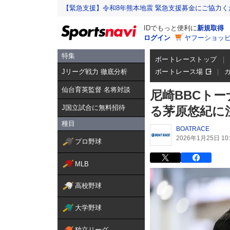
【緊急支援】令和8年熊本地震 緊急支援募金にご協力く
IDでもっと便利に
新規取得
ログイン
ヤフーショッピ
特集
ボートレーストップ
Jリーグ戦力 徹底分析
ボートレース場
仙台育英監督 名将対談
尼崎BBCト
J国立試合に無料招待
る茅原悠紀に
種目
BOATRACE
2026年1月25日 10:
プロ野球
MLB
高校野球
大学野球
独立リーグ