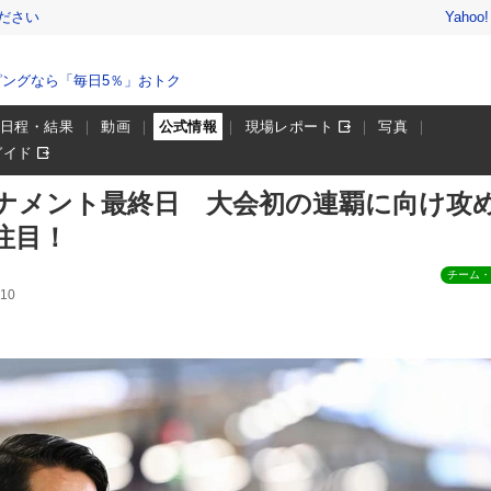
ださい
Yahoo
ングなら「毎日5％」おトク
日程・結果
動画
公式情報
現場レポート
写真
ガイド
ーナメント最終日 大会初の連覇に向け攻
注目！
チーム・
10