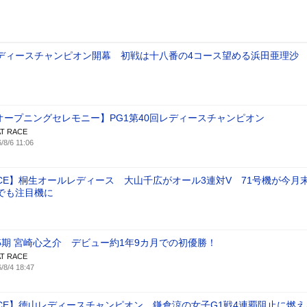
レディースチャンピオン開幕 初戦は十八番の4コース望める浜田亜理沙
オープニングセレモニー】PG1第40回レディースチャンピオン
T RACE
/8/6 11:06
ACE】桐生オールレディース 大山千広がオール3連対V 71号機が今月末
でも注目機に
35期 宮崎心之介 デビュー約1年9カ月での初優勝！
T RACE
/8/4 18:47
RACE】徳山レディースチャンピオン 鎌倉涼の女子G1戦4連覇阻止に燃