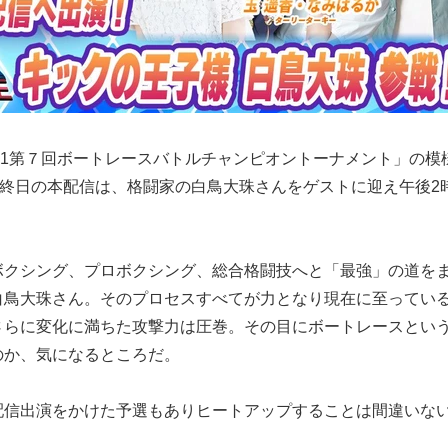
G1第７回ボートレースバトルチャンピオントーナメント」の模
be最終日の本配信は、格闘家の白鳥大珠さんをゲストに迎え午後2
ボクシング、プロボクシング、総合格闘技へと「最強」の道を
白鳥大珠さん。そのプロセスすべてが力となり現在に至ってい
さらに変化に満ちた攻撃力は圧巻。その目にボートレースとい
のか、気になるところだ。
配信出演をかけた予選もありヒートアップすることは間違いな