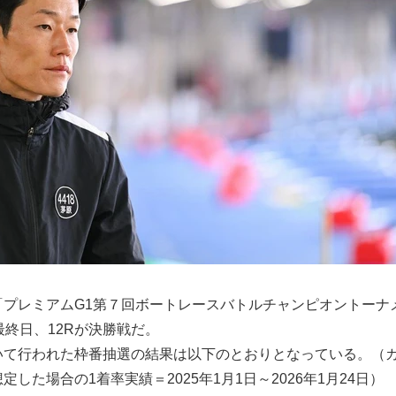
】
「プレミアムG1第７回ボートレースバトルチャンピオントーナ
最終日、12Rが決勝戦だ。
いて行われた枠番抽選の結果は以下のとおりとなっている。（
した場合の1着率実績＝2025年1月1日～2026年1月24日）