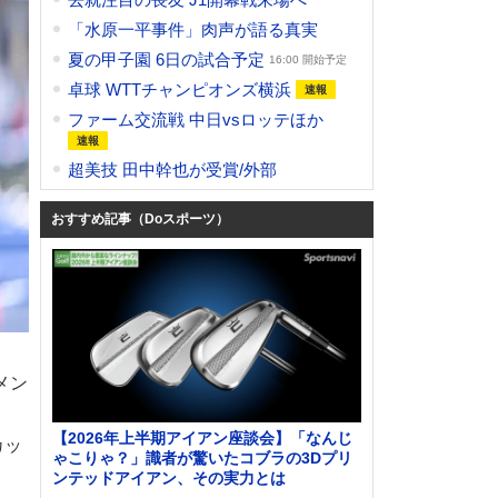
「水原一平事件」肉声が語る真実
夏の甲子園 6日の試合予定
16:00 開始予定
卓球 WTTチャンピオンズ横浜
ファーム交流戦 中日vsロッテほか
超美技 田中幹也が受賞/外部
おすすめ記事（Doスポーツ）
メン
【2026年上半期アイアン座談会】「なんじ
カッ
ゃこりゃ？」識者が驚いたコブラの3Dプリ
ンテッドアイアン、その実力とは