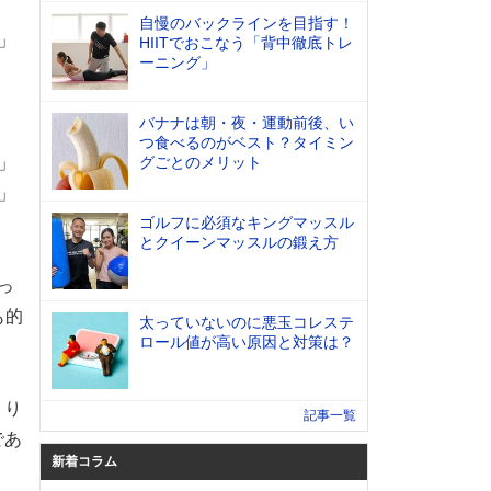
自慢のバックラインを目指す！
」
HIITでおこなう「背中徹底トレ
ーニング」
バナナは朝・夜・運動前後、い
」
つ食べるのがベスト？タイミン
」
グごとのメリット
」
ゴルフに必須なキングマッスル
」
とクイーンマッスルの鍛え方
っ
も的
太っていないのに悪玉コレステ
ロール値が高い原因と対策は？
くり
記事一覧
であ
新着コラム