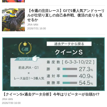
【今週の注目レース】GIで1番人気アンドゥーリ
ルが仕切り直しの自己条件戦、復活の走りを見
せるか
JRA-VAN
2026/7/31 16:00
【クイーンS×過去データ分析】今年はリピーターが台頭か!?
JRA-VAN
2026/7/30 16:00