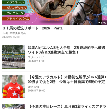
5:07
ＧⅠ馬の近況リポート 2026 Part1
JRA日本中央競馬会
2026/8/7 15:00
競馬AIがエルムSを大予想 2週連続的中へ厳選
ワイド3点＆3連複10点で勝負！
スポーツナビ
2026/8/7 17:00
【今週のアラカルト】木幡初也騎手がJRA通算1
00勝まであと2勝 今週は土日新潟で5鞍の予定
JRA-VAN
2026/8/7 16:00
【今週の注目レース】皐月賞3着ライヒスアドラ