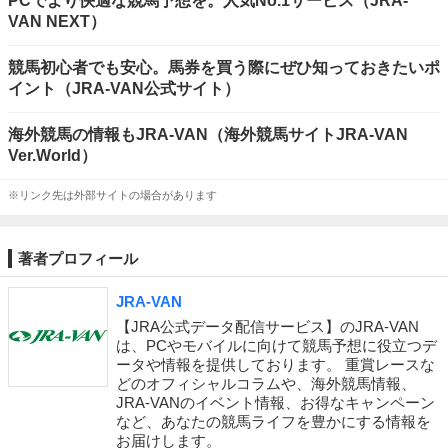
PCでより快適な競馬予想を。人気No.1サービス（JRA-
VAN NEXT）
競馬初心者でも安心。馬券を買う際にぜひ知っておきたいポ
イント（JRA-VAN公式サイト）
海外競馬の情報もJRA-VAN（海外競馬サイトJRA-VAN
Ver.World）
※リンク先は外部サイトの場合があります
著者プロフィール
JRA-VAN
【JRA公式データ配信サービス】のJRA-VAN
は、PCやモバイルに向けて競馬予想に役立つデ
ータや情報を提供しております。 重賞レースな
どのオフィシャルコラムや、海外競馬情報、
JRA-VANのイベント情報、お得なキャンペーン
など、あなたの競馬ライフを豊かにする情報を
お届けします。