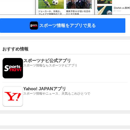
スポーツ情報をアプリで見る
おすすめ情報
スポーツナビ公式アプリ
スポーツ情報ならスポーツナビアプリ
Yahoo! JAPANアプリ
スポーツ情報やニュース、天気もこれひとつで