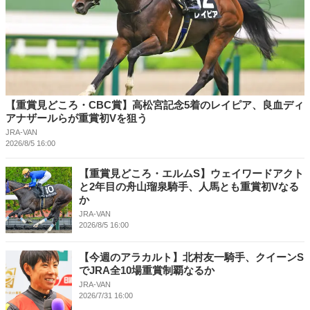
【重賞見どころ・CBC賞】高松宮記念5着のレイピア、良血ディ
アナザールらが重賞初Vを狙う
JRA-VAN
2026/8/5 16:00
【重賞見どころ・エルムS】ウェイワードアクト
と2年目の舟山瑠泉騎手、人馬とも重賞初Vなる
か
JRA-VAN
2026/8/5 16:00
【今週のアラカルト】北村友一騎手、クイーンS
でJRA全10場重賞制覇なるか
JRA-VAN
2026/7/31 16:00