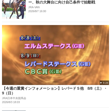
ー、秋の大舞台に向け自己条件で始動戦
JRA-VAN
2026/8/7 16:00
6:26
【今週の重賞インフォメーション】レパードＳ他 8/8（土）・
9（日）
JRA日本中央競馬会
2026/8/3 18:03