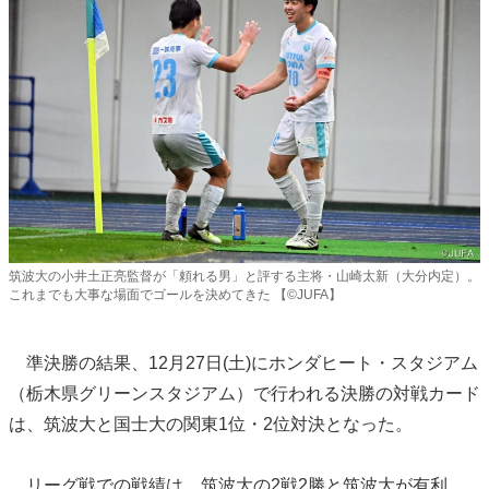
筑波大の小井土正亮監督が「頼れる男」と評する主将・山崎太新（大分内定）。
これまでも大事な場面でゴールを決めてきた 【©JUFA】
準決勝の結果、12月27日(土)にホンダヒート・スタジアム
（栃木県グリーンスタジアム）で行われる決勝の対戦カード
は、筑波大と国士大の関東1位・2位対決となった。
リーグ戦での戦績は、筑波大の2戦2勝と筑波大が有利。