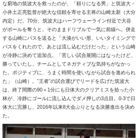
な窮地の筑波大を救ったのが、「頼りになる男」と筑波大・
小井土正亮監督が絶大な信頼を寄せる主将の⼭崎太新（大分
内定）だ。70分、筑波大はハーフウェーライン付近で大谷
がボールを奪うと、そのままドリブルで一気に前線へ。併走
する山崎にパスを送ると「大湊がいい形、いいタイミングで
パスをくれたので、あとは流し込むだけだった」という山崎
が冷静に決めて追加点。「苦しい試合展開にはなったけど、
勝っていたし、チームとしてネガティブな気持ちがなかっ
た。ポジティブに、うまく時間を使いながら試合を進められ
た」（山崎）。"王者"の試合運びでリードを広げた筑波大
は、終了間際の90＋1分にも日体大のクリアミスを拾った小
林が、冷静にゴールに流し込んでダメ押しの3点目。0-3で日
体大に完勝し、2016年以来8大会ぶりとなる決勝進出を決め
た。