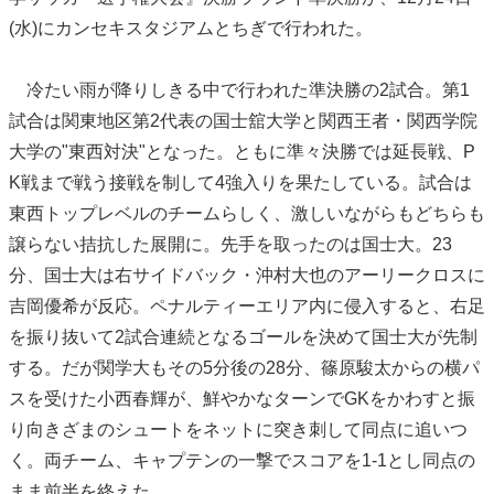
(水)にカンセキスタジアムとちぎで行われた。
冷たい雨が降りしきる中で行われた準決勝の2試合。第1
試合は関東地区第2代表の国士舘大学と関西王者・関西学院
大学の"東西対決"となった。ともに準々決勝では延長戦、P
K戦まで戦う接戦を制して4強入りを果たしている。試合は
東西トップレベルのチームらしく、激しいながらもどちらも
譲らない拮抗した展開に。先手を取ったのは国士大。23
分、国士大は右サイドバック・沖村大也のアーリークロスに
吉岡優希が反応。ペナルティーエリア内に侵入すると、右足
を振り抜いて2試合連続となるゴールを決めて国士大が先制
する。だが関学大もその5分後の28分、篠原駿太からの横パ
スを受けた小西春輝が、鮮やかなターンでGKをかわすと振
り向きざまのシュートをネットに突き刺して同点に追いつ
く。両チーム、キャプテンの一撃でスコアを1-1とし同点の
まま前半を終えた。