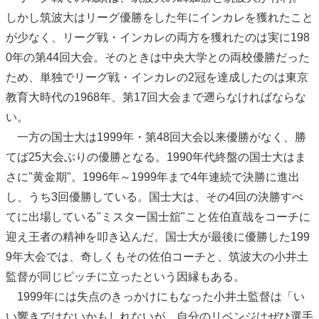
しかし筑波大はリーグ優勝をした年にインカレを獲れたこと
が少なく、リーグ戦・インカレの両方を獲れたのは実に198
0年の第44回大会。そのときは中央大学との両校優勝だった
ため、単独でリーグ戦・インカレの2冠を達成したのは東京
教育大時代の1968年、第17回大会まで遡らなければならな
い。
一方の国士大は1999年・第48回大会以来優勝がなく、勝
てば25大会ぶりの優勝となる。1990年代終盤の国士大はま
さに"黄金期"。1996年～1999年まで4年連続で決勝に進出
し、うち3回優勝している。国士大は、その4回の決勝すべ
てに出場している"ミスター国士舘"こと佐伯直哉をコーチに
迎え王者の精神を叩き込んだ。国士大が最後に優勝した199
9年大会では、奇しくもその佐伯コーチと、筑波大の小井土
監督が同じピッチに立ったという因縁もある。
1999年には失点のきっかけにもなった小井土監督は「い
い響きではないかもしれないが、自分のリベンジはぜひ選手