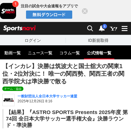
注目の試合や大会速報をアプリで
閉じる
sports
検索
通知
i
ログイン
ID新規取得
動画一覧
ニュース一覧
コラム一覧
公式情報一覧
【インカレ】決勝は筑波大と国士舘大の関東1
位・2位対決に！ 唯一の関西勢、関西王者の関
西学院大は準決勝で散る
チーム・協会
一般財団法人全日本大学サッカー連盟
2025年12月26日 8:16
【結果】『ASTRO SPORTS Presents 2025年度 第
74回 全日本大学サッカー選手権大会』決勝ラウン
ド・準決勝