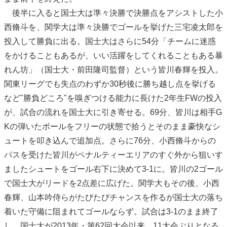
後半に入ると国士大は準々決勝で決勝点をアシストした小
西脩斗を、関学大は準々決勝でゴールを挙げた三宅凌太郎を
投入して勝負に出る。国士大はさらに54分「チームに迷惑
をかけることもあるが、いい活躍をしてくれることもある暴
れん坊」（国士大・前田隆司監督）という皆川春輝を投入。
関東リーグでも失点のわずか30秒後に勝ち越し点を挙げる
など"勝負どころ"を嗅ぎつける能力に長けた2年生FWの投入
が、試合の流れを国士大に引き寄せる。69分、皆川は相手G
Kの弾いたボールをフリーの状態で拾うとそのまま豪快なシ
ュートを叩き込んで追加点。さらに76分、小西脩斗からの
パスを受けた皆川がペナルティーエリアのすぐ外から狙いす
ましたシュートをゴール右下に決めて3-1に。皆川の2ゴール
で国士大がリードを2点差に広げた。関学大もその後、小西
春輝、山本吟侍らがたびたびチャンスを作るが国士大の落ち
着いた守備に阻まれてゴールならず。試合は3-1のまま終了
し、国士大が2013年・第62回大会以来、11大会ぶりとなる