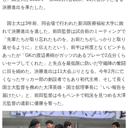
決勝進出を果たした。
国士大は3年前、同会場で行われた新潟医療福祉大学に敗
れて決勝進出を逃した。前田監督は試合前のミーティングで
「先輩たちが取り忘れたものを、お前たちがしっかりと取り
返せるように」と伝えたという。前半は何度となくピンチも
あったが「GKの渡辺勇樹がガッツのあるプレーで2点分くら
いセーブしてくれた」と失点を最低限に防いだ守備陣の奮闘
に目を細めた。決勝進出は11大会ぶりとなる。今年2月に亡
くなったサッカー部の創設者でもあり初代主将、そして長く
国士大監督を務めた大澤英雄・国士舘理事長に「いい報告を
届けたい」と、前田監督は今もベンチで戦況を見つめる大澤
元監督の遺影に優勝を誓った。