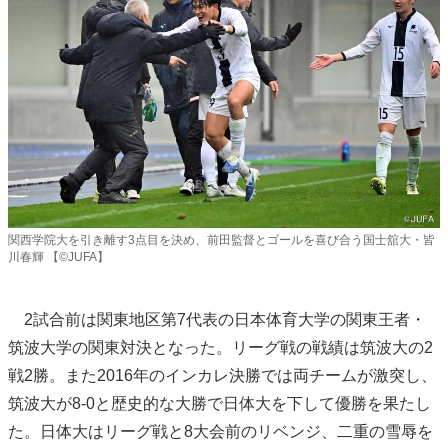
関西学院大を引き離す3点目を決め、前田監督とゴールを喜び合う国士舘大・皆
川春輝 【©JUFA】
2試合前は関東地区第7代表の日本体育大学の関東王者・
筑波大学の関東対決となった。リーグ戦の戦績は筑波大の2
戦2勝。また2016年のインカレ決勝では両チームが激突し、
筑波大が8-0と歴史的な大勝で日体大を下して優勝を果たし
た。日体大はリーグ戦と8大会前のリベンジ、二重の雪辱を