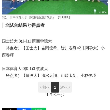
3位：日本体育大学（関東地区第7代表） 【©JUFA】
全試合結果と得点者
国士舘大 3(1-1)1 関西学院大
得点者）【国士大】吉岡優希、皆川春輝×2【関学大】小
西春輝
日本体育大 0(0-1)3 筑波大
得点者）【筑波大】清水大翔、山崎太新、小林俊瑛
前へ
1
次へ
1
/
1ページ