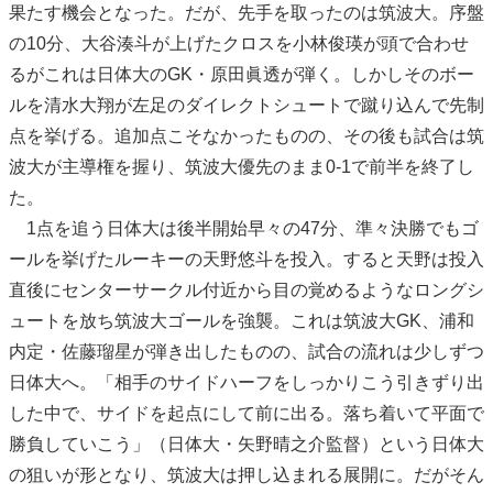
果たす機会となった。だが、先手を取ったのは筑波大。序盤
の10分、大谷湊斗が上げたクロスを小林俊瑛が頭で合わせ
るがこれは日体大のGK・原田眞透が弾く。しかしそのボー
ルを清水大翔が左足のダイレクトシュートで蹴り込んで先制
点を挙げる。追加点こそなかったものの、その後も試合は筑
波大が主導権を握り、筑波大優先のまま0-1で前半を終了し
た。
1点を追う日体大は後半開始早々の47分、準々決勝でもゴ
ールを挙げたルーキーの天野悠斗を投入。すると天野は投入
直後にセンターサークル付近から目の覚めるようなロングシ
ュートを放ち筑波大ゴールを強襲。これは筑波大GK、浦和
内定・佐藤瑠星が弾き出したものの、試合の流れは少しずつ
日体大へ。「相手のサイドハーフをしっかりこう引きずり出
した中で、サイドを起点にして前に出る。落ち着いて平面で
勝負していこう」（日体大・⽮野晴之介監督）という日体大
の狙いが形となり、筑波大は押し込まれる展開に。だがそん