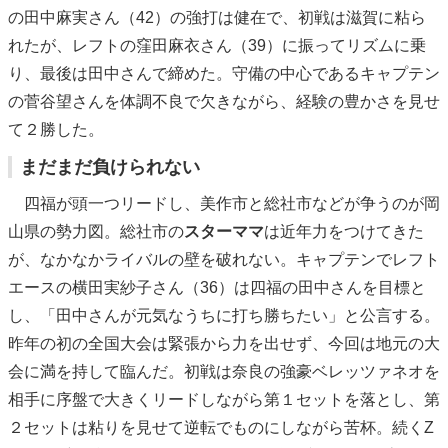
の田中麻実さん（42）の強打は健在で、初戦は滋賀に粘ら
れたが、レフトの窪田麻衣さん（39）に振ってリズムに乗
り、最後は田中さんで締めた。守備の中心であるキャプテン
の菅谷望さんを体調不良で欠きながら、経験の豊かさを見せ
て２勝した。
まだまだ負けられない
四福が頭一つリードし、美作市と総社市などが争うのが岡
山県の勢力図。総社市の
スターママ
は近年力をつけてきた
が、なかなかライバルの壁を破れない。キャプテンでレフト
エースの横田実紗子さん（36）は四福の田中さんを目標と
し、「田中さんが元気なうちに打ち勝ちたい」と公言する。
昨年の初の全国大会は緊張から力を出せず、今回は地元の大
会に満を持して臨んだ。初戦は奈良の強豪ベレッツァネオを
相手に序盤で大きくリードしながら第１セットを落とし、第
２セットは粘りを見せて逆転でものにしながら苦杯。続くZ