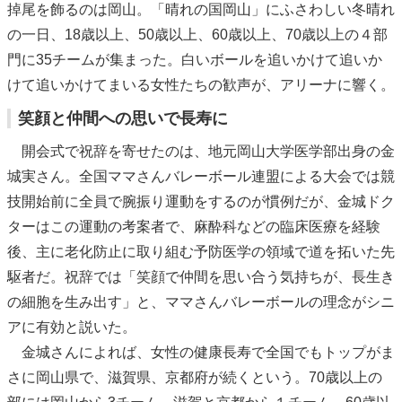
掉尾を飾るのは岡山。「晴れの国岡山」にふさわしい冬晴れ
の一日、18歳以上、50歳以上、60歳以上、70歳以上の４部
門に35チームが集まった。白いボールを追いかけて追いか
けて追いかけてまいる女性たちの歓声が、アリーナに響く。
笑顔と仲間への思いで長寿に
開会式で祝辞を寄せたのは、地元岡山大学医学部出身の金
城実さん。全国ママさんバレーボール連盟による大会では競
技開始前に全員で腕振り運動をするのが慣例だが、金城ドク
ターはこの運動の考案者で、麻酔科などの臨床医療を経験
後、主に老化防止に取り組む予防医学の領域で道を拓いた先
駆者だ。祝辞では「笑顔で仲間を思い合う気持ちが、長生き
の細胞を生み出す」と、ママさんバレーボールの理念がシニ
アに有効と説いた。
金城さんによれば、女性の健康長寿で全国でもトップがま
さに岡山県で、滋賀県、京都府が続くという。70歳以上の