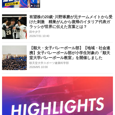
0:28
有望株の20歳･川野琢磨が元チームメイトから受
けた刺激 精巣がんから復帰のイタリア代表ガ
ラッシが世界に伝えた言葉とは？
田中夕子
2026/7/31 10:40
【順大・女子バレーボール部】【地域・社会連
携】女子バレーボール部が小学生対象の「順天
堂大学バレーボール教室」を開催しました
順天堂大学スポーツ健康科学部
2026/8/5 10:00