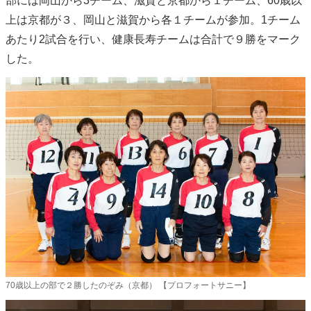
部には岡山から3チーム、滋賀と京都から１チーム、60歳以
上は京都が３、岡山と滋賀から各１チームが参加。1チーム
あたり2試合を行い、健康長寿チームは合計で９勝をマーク
した。
70歳以上の部で２勝したのぞみ（京都） 【プロフォートサニー】