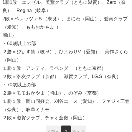
1勝1敗＝エンゼル、美鷲クラブ（ともに滋賀）、Zero（奈
良）、Regina（岐阜）
2敗＝ベレッツァ５（奈良）、まにわ（岡山）、碧南クラブ
（愛知）、ももおかやま（
岡山）
・60歳以上の部
２勝＝ぴぃす笑（岐阜）、ひまわりV（愛知）、美作さくら
（岡山）
１勝１敗＝アンティ、ラベンダー（ともに京都）
２敗＝洛友クラブ（京都）、滋賀クラブ、I.G.S（奈良）
・70歳以上の部
２勝＝モモおかやま（岡山）、のぞみ（京都）
１勝１敗＝岡山同好会、刈谷エース（愛知）、ファジィ三笠
（奈良）、岐阜ミナモ
２敗＝滋賀クラブ、チャオ倉敷（岡山）
前へ
1
次へ