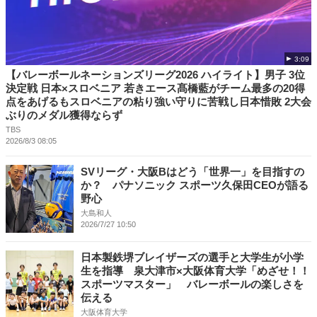
3:09
【バレーボールネーションズリーグ2026 ハイライト】男子 3位
決定戦 日本×スロベニア 若きエース髙橋藍がチーム最多の20得
点をあげるもスロベニアの粘り強い守りに苦戦し日本惜敗 2大会
ぶりのメダル獲得ならず
TBS
2026/8/3 08:05
SVリーグ・大阪Bはどう「世界一」を目指すの
か？ パナソニック スポーツ久保田CEOが語る
野心
大島和人
2026/7/27 10:50
日本製鉄堺ブレイザーズの選手と大学生が小学
生を指導 泉大津市×大阪体育大学「めざせ！！
スポーツマスター」 バレーボールの楽しさを
伝える
大阪体育大学