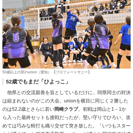
50歳以上の部のunion（愛知） 【プロフォートサニー】
52歳でもまだ「ひよっこ」
他県との交流親善を旨としているだけに、同県同士の対決
は組まれないのがこの大会。unionを横目に同じく２勝した
のは52.2歳とさらに若い
岡崎クラブ
。初戦は岡山と1－1か
ら入った最終セットも接戦だったが、堅い守りでひろい、攻
めては巧みな軽打も織り交ぜて突き放した。「いつもスター