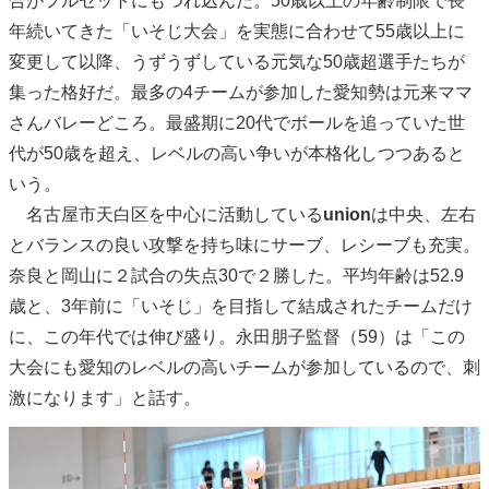
合がフルセットにもつれ込んだ。50歳以上の年齢制限で長
年続いてきた「いそじ大会」を実態に合わせて55歳以上に
変更して以降、うずうずしている元気な50歳超選手たちが
集った格好だ。最多の4チームが参加した愛知勢は元来ママ
さんバレーどころ。最盛期に20代でボールを追っていた世
代が50歳を超え、レベルの高い争いが本格化しつつあると
いう。
名古屋市天白区を中心に活動している
union
は中央、左右
とバランスの良い攻撃を持ち味にサーブ、レシーブも充実。
奈良と岡山に２試合の失点30で２勝した。平均年齢は52.9
歳と、3年前に「いそじ」を目指して結成されたチームだけ
に、この年代では伸び盛り。永田朋子監督（59）は「この
大会にも愛知のレベルの高いチームが参加しているので、刺
激になります」と話す。