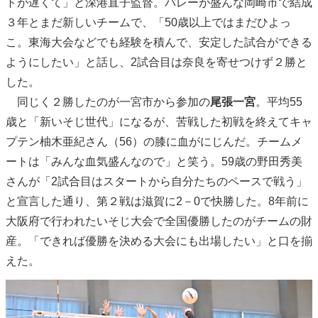
トが遅くて」と深港直子監督。バレーが盛んな岡崎市で結成
３年とまだ新しいチームで、「50歳以上ではまだひよっ
こ。東海大会などでも経験を積んで、安定した試合ができる
ようにしたい」と話し、2試合目は奈良を寄せつけず２勝と
した。
同じく２勝したのが一宮市から参加の
尾張一宮
。平均55
歳と「新いそじ世代」になるが、苦戦した初戦を終えてキャ
プテン柚木亜紀さん（56）の膝に血がにじんだ。チームメ
ートは「みんな血気盛んなので」と笑う。59歳の野田秀美
さんが「2試合目はスタートから自分たちのペースで戦う」
と宣言した通り、第２戦は滋賀に2－0で快勝した。8年前に
大阪府で行われたいそじ大会で全国優勝したのがチームの財
産。「できれば優勝を決める大会にも出場したい」と口を揃
えた。