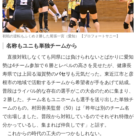
初戦の逆転もふくめ２勝した尾張一宮（愛知） 【プロフォートサニー】
名称もユニも単独チームから
直接対戦しなくても同県には負けられないとばかりに愛知
勢は4チーム参加で６勝とレベルの高さを見せたが、健康長
寿県では上回る滋賀勢の
パセリ
も元気だった。東近江市と彦
根市の地域で活動するチームから希望者が手をあげて結成。
普段はライバル的な存在の選手がこの大会のために集まり、
２勝した。チーム名もユニホームも選手を送り出した単独チ
ームのもの。村田善美監督（50）は「昨年は別のチーム名
で出場しました。普段から対戦しているのでそれぞれ特徴が
分かっているし、集まれば仲良しです」と話す。
これからの時代の工夫の一つかもしれない。