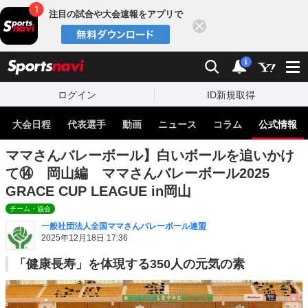
注目の試合や大会速報をアプリで
閉じる
sports
検索
通知
i
ログイン
ID新規取得
大会日程
代表選手
動画
ニュース
コラム
公式情報
ママさんバレーボール】白いボールを追いかけ
て⑭ 岡山編 ママさんバレーボール2025
GRACE CUP LEAGUE in岡山
チーム・協会
一般社団法人全国ママさんバレーボール連盟
2025年12月18日 17:36
「健康長寿」を体現する350人の元気の素