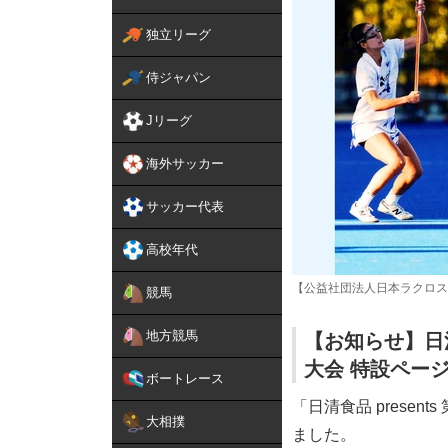
独立リーグ
侍ジャパン
Jリーグ
海外サッカー
サッカー代表
高校年代
【公益社団法人日本ラクロス
競馬
地方競馬
【お知らせ】日清
大会 特設ペー
ボートレース
「日清食品 prese
大相撲
ました。