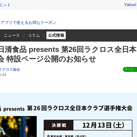
ヒント
Yahoo
、アプリで使えるお得なクーポン
ニュース
コラム
公式情報
清食品 presents 第26回ラクロス全日
会 特設ページ公開のお知らせ
ラクロス協会
チーム・
:44