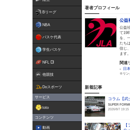
著者プロフィール
Bリーグ
公益
NBA
公益
て19
バスケ代表
を、
たち
信じ
学生バスケ
ます
NFL
関連
日
※リン
他競技
Doスポーツ
新着記事
サービス
コラム【武士
SUPER FORM
toto
2026/8/7 19:15
コンテンツ
【
動画