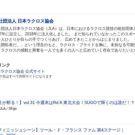
社団法人 日本ラクロス協会
社団法人日本ラクロス協会（JLA）は、日本におけるラクロス競技の統括団体
87年に設立し、2018年に法人化しました。 まだ知られていなかったこのスポ
一人ひとりが自らの手でつくりあげ、 広めてきたことからはじまりました。 
は開拓者だ。」という理念のもと、ラクロス・プライドを胸に、未知なる可能
、ラクロスの感動と興奮を一人でも多くの人へと広めていく存在でありたいと
。
リンク
本ラクロス協会 公式サイト
ク先はすべて外部サイトになります
が斬る！】vol.31 今週末はRd.8 東北⼤会！SUGOで輝くのは誰だ！？
ULA／SFgo
フィニッシュシーン】ツール・ド・フランス ファム 第4ステージ｜