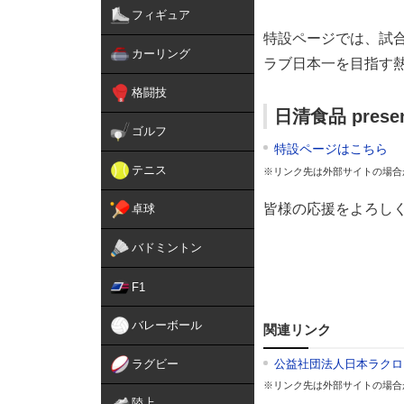
フィギュア
特設ページでは、試
カーリング
ラブ日本一を目指す
格闘技
日清食品 pre
ゴルフ
特設ページはこちら
テニス
※リンク先は外部サイトの場合
皆様の応援をよろし
卓球
バドミントン
F1
バレーボール
関連リンク
ラグビー
公益社団法人日本ラクロ
※リンク先は外部サイトの場合
陸上