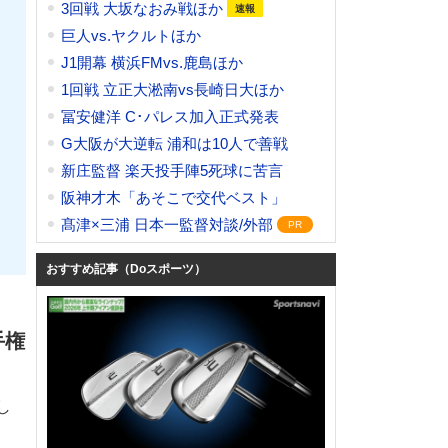
3回戦 大坂なおみ戦ほか
巨人vs.ヤクルトほか
J1開幕 横浜FMvs.鹿島ほか
1回戦 立正大淞南vs長崎日大ほか
冨安健洋 C･パレス加入正式発表
G大阪が大逆転 浦和は10人で善戦
新庄監督 楽天投手陣5死球に苦言
阪神才木「あそこで交代ベスト」
髙津×三浦 日本一監督対談/外部
おすすめ記事（Doスポーツ）
手権
し