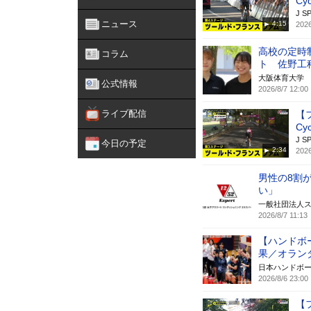
Cy
J S
ニュース
4:15
2026
高校の定時
コラム
ト 佐野工
大阪体育大学
公式情報
2026/8/7 12:00
ライブ配信
【
Cy
J S
今日の予定
2:34
2026
男性の8割
い」
一般社団法人
2026/8/7 11:13
【ハンドボ
果／オラン
日本ハンドボ
2026/8/6 23:00
【