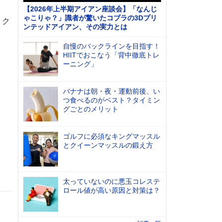
【2026年上半期アイアン座談会】「なんじ
ゃこりゃ？」識者が驚いたコブラの3Dプリ
。ク
ンテッドアイアン、その実力とは
自慢のバックラインを目指す！
HIITでおこなう「背中徹底トレ
ーニング」
バナナは朝・夜・運動前後、い
つ食べるのがベスト？タイミン
グごとのメリット
ゴルフに必須なキングマッスル
とクイーンマッスルの鍛え方
太っていないのに悪玉コレステ
ロール値が高い原因と対策は？