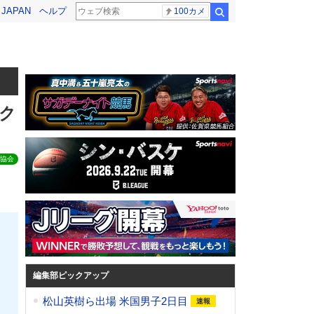
! JAPAN
ヘルプ
100カメ
検索
本ク
協会
編集部ピックアップ
松山英樹ら出場 米国男子2日目