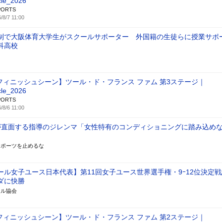
cle_2026
PORTS
/8/7 11:00
制で大阪体育大学生がスクールサポーター 外国籍の生徒らに授業サポ
科高校
フィニッシュシーン】ツール・ド・フランス ファム 第3ステージ｜
cle_2026
PORTS
/8/6 11:00
が直面する指導のジレンマ「女性特有のコンディショニングに踏み込め
スポーツを止めるな
ール女子ユース日本代表】第11回女子ユース世界選手権・9ｰ12位決定戦
ダに快勝
ール協会
フィニッシュシーン】ツール・ド・フランス ファム 第2ステージ｜