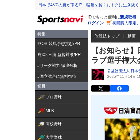
日本で45℃の夏が来る!? 猛暑を賢くおトクに生き抜く
IDでもっと便利に
新規取得
ログイン
初回購入限定
特集
他競技トップ
動画
燕OB 競馬予想挑む/PR
【お知らせ】日
髙津×三浦 監督対談/PR
ラブ選手権大
Jリーグ戦力 徹底分析
公益社団法人 日本
J国立試合に無料招待
2025年11月14日 10
種目
プロ野球
MLB
高校野球
大学野球