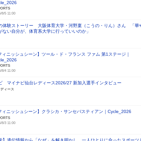
cle_2026
PORTS
/8/5 11:00
の体験ストーリー 大阪体育大学・河野稟（こうの・りん）さん 「華
がない自分が、体育系大学に行っていいのか」
フィニッシュシーン】ツール・ド・フランス ファム 第1ステージ｜
cle_2026
PORTS
/8/4 11:00
 マイナビ仙台レディース2026/27 新加入選手インタビュー
レディース
フィニッシュシーン】クラシカ・サンセバスティアン｜Cycle_2026
PORTS
/8/3 11:00
学】遺伝情報から「なぜ」を解き明かし、一人ひとりに合ったスポーツ