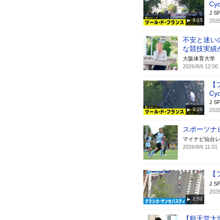
Cy
J S
3:15
2026
不安と迷い
な競技実績
大阪体育大学
2026/8/6 12:00
【
Cy
J S
3:28
2026
スポーツナビ
マイナビ仙台
2026/8/6 11:01
【
J S
2026
2:52
【順天堂大