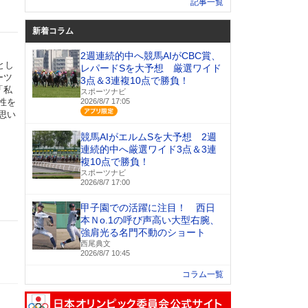
記事一覧
新着コラム
2週連続的中へ競馬AIがCBC賞、
とし
レパードSを大予想 厳選ワイド
ーツ
3点＆3連複10点で勝負！
「私
スポーツナビ
性を
2026/8/7 17:05
アプリ限定
思い
競馬AIがエルムSを大予想 2週
連続的中へ厳選ワイド3点＆3連
複10点で勝負！
スポーツナビ
2026/8/7 17:00
甲子園での活躍に注目！ 西日
本Ｎo.1の呼び声高い大型右腕、
強肩光る名門不動のショート
西尾典文
2026/8/7 10:45
コラム一覧