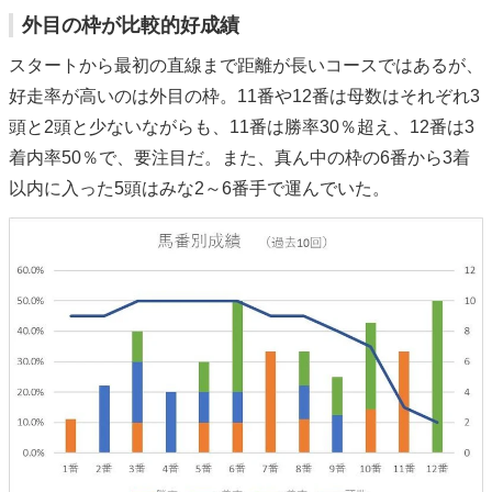
外目の枠が比較的好成績
スタートから最初の直線まで距離が長いコースではあるが、
好走率が高いのは外目の枠。11番や12番は母数はそれぞれ3
頭と2頭と少ないながらも、11番は勝率30％超え、12番は3
着内率50％で、要注目だ。また、真ん中の枠の6番から3着
以内に入った5頭はみな2～6番手で運んでいた。