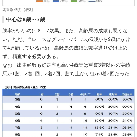
馬番別成績 【表3】
中心は6歳～7歳
勝率がいいのは６～7歳馬。また、高齢馬の成績も悪くな
い。ただ、当レースはグレイトパールが6歳から9歳にかけ
て4連覇しているため、高齢馬の成績は数字通り受け止め
ず、精査する必要がある。
なお、出走頭数も好走率も高い4歳馬は重賞3着以内の実績
馬が1勝、2着1回、3着2回、勝ち上がり組が3着2回だった。