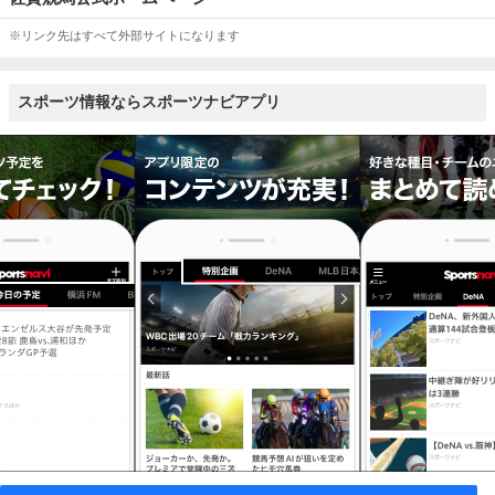
※リンク先はすべて外部サイトになります
スポーツ情報ならスポーツナビアプリ