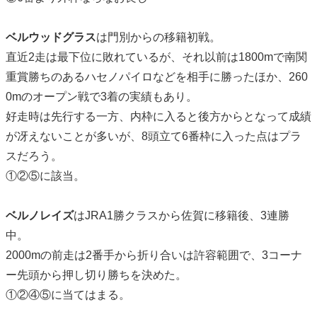
ベルウッドグラス
は門別からの移籍初戦。
直近2走は最下位に敗れているが、それ以前は1800mで南関
重賞勝ちのあるハセノパイロなどを相手に勝ったほか、260
0mのオープン戦で3着の実績もあり。
好走時は先行する一方、内枠に入ると後方からとなって成績
が冴えないことが多いが、8頭立て6番枠に入った点はプラ
スだろう。
①②⑤に該当。
ベルノレイズ
はJRA1勝クラスから佐賀に移籍後、3連勝
中。
2000mの前走は2番手から折り合いは許容範囲で、3コーナ
ー先頭から押し切り勝ちを決めた。
①②④⑤に当てはまる。