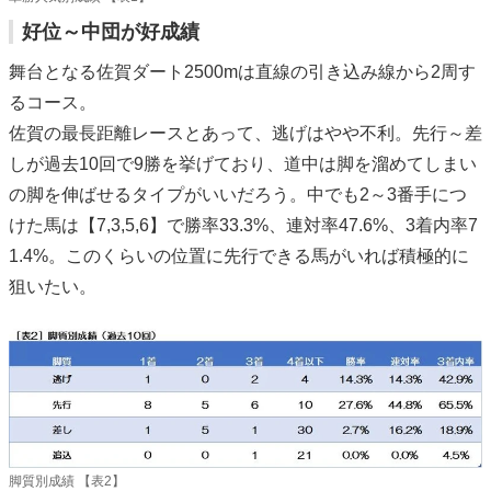
好位～中団が好成績
舞台となる佐賀ダート2500mは直線の引き込み線から2周す
るコース。
佐賀の最長距離レースとあって、逃げはやや不利。先行～差
しが過去10回で9勝を挙げており、道中は脚を溜めてしまい
の脚を伸ばせるタイプがいいだろう。中でも2～3番手につ
けた馬は【7,3,5,6】で勝率33.3%、連対率47.6%、3着内率7
1.4%。このくらいの位置に先行できる馬がいれば積極的に
狙いたい。
脚質別成績 【表2】